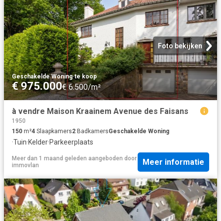
Foto bekijken
Geschakelde Woning
·
te koop
€ 975.000
€ 6.500/m²
à vendre Maison Kraainem Avenue des Faisans
1950
150
m²
4
Slaapkamers
2
Badkamers
Geschakelde Woning
·
Tuin
·
Kelder
·
Parkeerplaats
Meer dan 1 maand geleden
aangeboden door
Meer informatie
immovlan