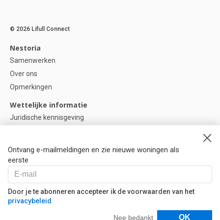
© 2026 Lifull Connect
Nestoria
Samenwerken
Over ons
Opmerkingen
Wettelijke informatie
Juridische kennisgeving
Privacybeleid
Cookie-beleid
Ontvang e-mailmeldingen en zie nieuwe woningen als
Cookie instellingen
eerste
Help
Vragen
Door je te abonneren accepteer ik de voorwaarden van het
privacybeleid
Onze partners
Filters
OK
Nee bedankt