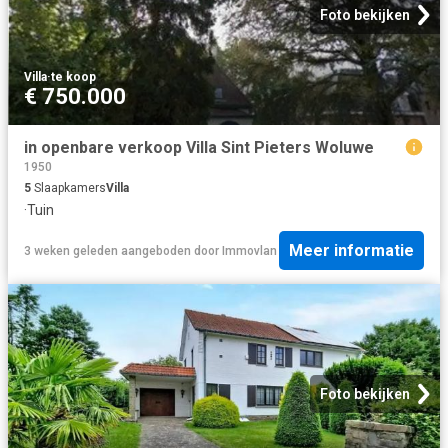
Foto bekijken
Villa
·
te koop
€ 750.000
in openbare verkoop Villa Sint Pieters Woluwe
1950
5
Slaapkamers
Villa
·
Tuin
Meer informatie
3 weken geleden
aangeboden door
Immovlan
Foto bekijken