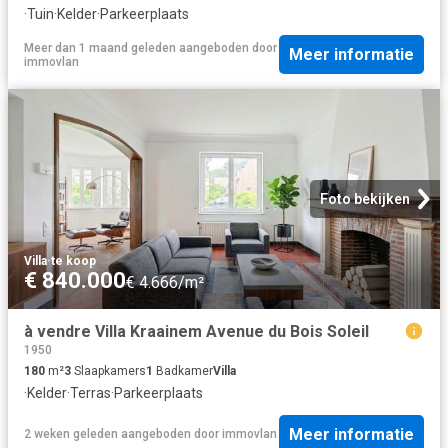
·
Tuin
·
Kelder
·
Parkeerplaats
Meer dan 1 maand geleden
aangeboden door
Meer informatie
immovlan
Foto bekijken
Villa
·
te koop
€ 840.000
€ 4.666/m²
à vendre Villa Kraainem Avenue du Bois Soleil
1950
180
m²
3
Slaapkamers
1
Badkamer
Villa
·
Kelder
·
Terras
·
Parkeerplaats
Meer informatie
2 weken geleden
aangeboden door
immovlan