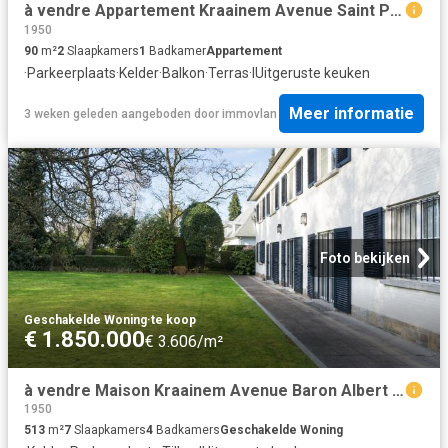
à vendre Appartement Kraainem Avenue Saint Pancrace
1950
90
m²
2
Slaapkamers
1
Badkamer
Appartement
·
Parkeerplaats
·
Kelder
·
Balkon
·
Terras
·
IUitgeruste keuken
Meer informatie
3 weken geleden
aangeboden door
immovlan
Foto bekijken
Geschakelde Woning
·
te koop
€ 1.850.000
€ 3.606/m²
à vendre Maison Kraainem Avenue Baron Albert d'Huart
1950
513
m²
7
Slaapkamers
4
Badkamers
Geschakelde Woning