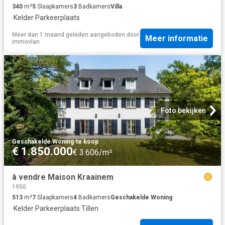
340
m²
5
Slaapkamers
3
Badkamers
Villa
·
Kelder
·
Parkeerplaats
Meer dan 1 maand geleden
aangeboden door
Meer informatie
immovlan
Foto bekijken
Geschakelde Woning
·
te koop
€ 1.850.000
€ 3.606/m²
à vendre Maison Kraainem
1950
513
m²
7
Slaapkamers
4
Badkamers
Geschakelde Woning
·
Kelder
·
Parkeerplaats
·
Tillen