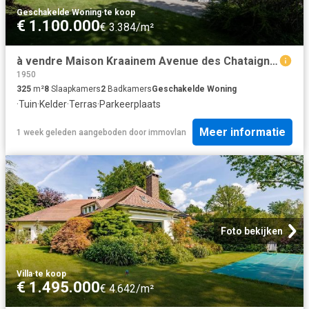
Geschakelde Woning
·
te koop
€ 1.100.000
€ 3.384/m²
à vendre Maison Kraainem Avenue des Chataignes
1950
325
m²
8
Slaapkamers
2
Badkamers
Geschakelde Woning
·
Tuin
·
Kelder
·
Terras
·
Parkeerplaats
Meer informatie
1 week geleden
aangeboden door
immovlan
Foto bekijken
Villa
·
te koop
€ 1.495.000
€ 4.642/m²