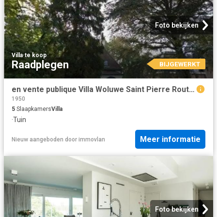
Foto bekijken
Villa
·
te koop
Raadplegen
BIJGEWERKT
en vente publique Villa Woluwe Saint Pierre Route Gouvernementale
1950
5
Slaapkamers
Villa
·
Tuin
Meer informatie
Nieuw
aangeboden door
immovlan
Foto bekijken