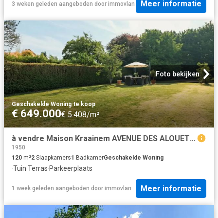
Meer informatie
3 weken geleden
aangeboden door
immovlan
Foto bekijken
Geschakelde Woning
·
te koop
€ 649.000
€ 5.408/m²
à vendre Maison Kraainem AVENUE DES ALOUETTES
1950
120
m²
2
Slaapkamers
1
Badkamer
Geschakelde Woning
·
Tuin
·
Terras
·
Parkeerplaats
Meer informatie
1 week geleden
aangeboden door
immovlan