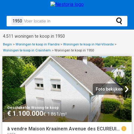
4.511 woningen te koop in 1950
Begin
>
Woningen te koop in Flandre
>
Woningen te koop in Hal-Vilvorde
>
Woningen te koop in Crainhem
>
Woningen te koop in 1950
Foto bekijken
Geschakelde Woning
·
te koop
€ 1.100.000
€ 1.861/m²
à vendre Maison Kraainem Avenue des ECUREUILS