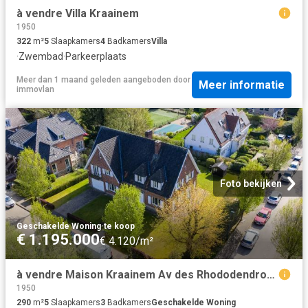
à vendre Villa Kraainem
1950
322
m²
5
Slaapkamers
4
Badkamers
Villa
·
Zwembad
·
Parkeerplaats
Meer dan 1 maand geleden
aangeboden door
Meer informatie
immovlan
Foto bekijken
Geschakelde Woning
·
te koop
€ 1.195.000
€ 4.120/m²
à vendre Maison Kraainem Av des Rhododendrons
1950
290
m²
5
Slaapkamers
3
Badkamers
Geschakelde Woning