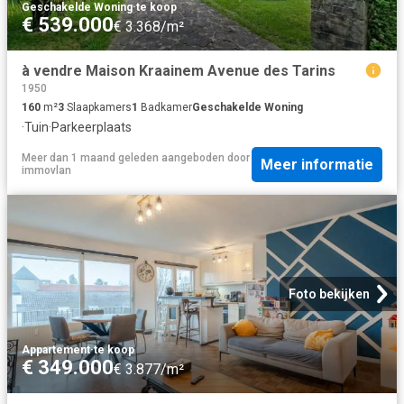
Geschakelde Woning
·
te koop
€ 539.000
€ 3.368/m²
à vendre Maison Kraainem Avenue des Tarins
1950
160
m²
3
Slaapkamers
1
Badkamer
Geschakelde Woning
·
Tuin
·
Parkeerplaats
Meer dan 1 maand geleden
aangeboden door
Meer informatie
immovlan
Foto bekijken
Appartement
·
te koop
€ 349.000
€ 3.877/m²