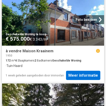
Foto bekijken
Geschakelde Woning
·
te koop
€ 575.000
€ 3.343/m²
à vendre Maison Kraainem
1950
172
m²
4
Slaapkamers
2
Badkamers
Geschakelde Woning
·
Tuin
·
Haard
Meer informatie
1 week geleden
aangeboden door
immovlan