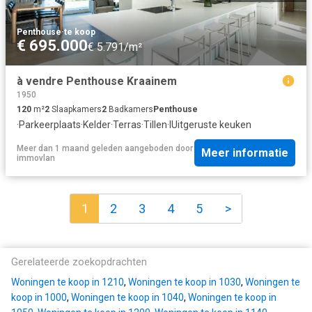
Penthouse
·
te koop
€ 695.000
€ 5.791/m²
à vendre Penthouse Kraainem
1950
120
m²
2
Slaapkamers
2
Badkamers
Penthouse
·
Parkeerplaats
·
Kelder
·
Terras
·
Tillen
·
IUitgeruste keuken
Meer dan 1 maand geleden
aangeboden door
Meer informatie
immovlan
1
2
3
4
5
>
Gerelateerde zoekopdrachten
Woningen te koop in 1210
,
Woningen te koop in 1030
,
Woningen te
koop in 1000
,
Woningen te koop in 1040
,
Woningen te koop in