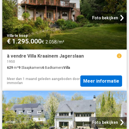
Foto bekijken
Villa
·
te koop
€ 1.295.000
€ 2.058/m²
à vendre Villa Kraainem Jagerslaan
1950
629
m²
9
Slaapkamers
6
Badkamers
Villa
Meer dan 1 maand geleden
aangeboden door
Meer informatie
immovlan
Foto bekijken