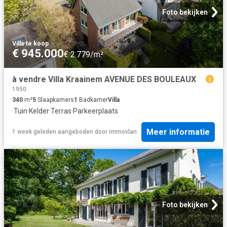
Foto bekijken
Villa
·
te koop
€ 945.000
€ 2.779/m²
à vendre Villa Kraainem AVENUE DES BOULEAUX
1950
340
m²
5
Slaapkamers
1
Badkamer
Villa
·
Tuin
·
Kelder
·
Terras
·
Parkeerplaats
Meer informatie
1 week geleden
aangeboden door
immovlan
Foto bekijken