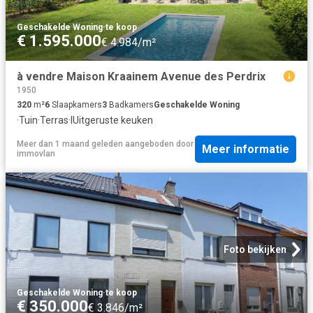
Geschakelde Woning
·
te koop
€ 1.595.000
€ 4.984/m²
à vendre Maison Kraainem Avenue des Perdrix
1950
320
m²
6
Slaapkamers
3
Badkamers
Geschakelde Woning
·
Tuin
·
Terras
·
IUitgeruste keuken
Meer dan 1 maand geleden
aangeboden door
Meer informatie
immovlan
Foto bekijken
Geschakelde Woning
·
te koop
€ 350.000
€ 3.846/m²