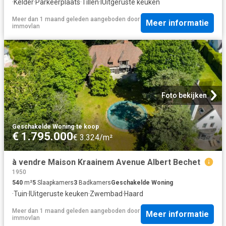
·
Kelder
·
Parkeerplaats
·
Tillen
·
IUitgeruste keuken
Meer dan 1 maand geleden
aangeboden door
Meer informatie
immovlan
Foto bekijken
Geschakelde Woning
·
te koop
€ 1.795.000
€ 3.324/m²
à vendre Maison Kraainem Avenue Albert Bechet
1950
540
m²
5
Slaapkamers
3
Badkamers
Geschakelde Woning
·
Tuin
·
IUitgeruste keuken
·
Zwembad
·
Haard
Meer dan 1 maand geleden
aangeboden door
Meer informatie
immovlan