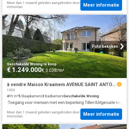
Meer dan 1 maand geleden
aangeboden door
Meer informatie
immovlan
Foto bekijken
Geschakelde Woning
·
te koop
€ 1.249.000
€ 3.038/m²
à vendre Maison Kraainem AVENUE SAINT ANTOINE
1950
411
m²
5
Slaapkamers
3
Badkamers
Geschakelde Woning
·
Toegang voor mensen met een beperking
·
Tillen
·
IUitgeruste keuke
Meer dan 1 maand geleden
aangeboden door
Meer informatie
immovlan