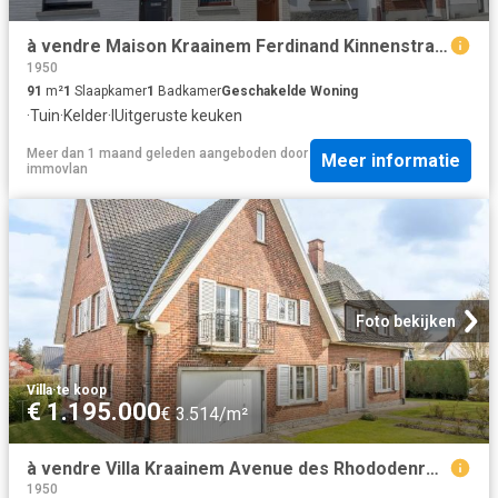
à vendre Maison Kraainem Ferdinand Kinnenstraat
1950
91
m²
1
Slaapkamer
1
Badkamer
Geschakelde Woning
·
Tuin
·
Kelder
·
IUitgeruste keuken
Meer dan 1 maand geleden
aangeboden door
Meer informatie
immovlan
Foto bekijken
Villa
·
te koop
€ 1.195.000
€ 3.514/m²
à vendre Villa Kraainem Avenue des Rhododenrons
1950