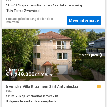
1950
591
m²
6
Slaapkamers
4
Badkamers
Geschakelde Woning
·
Tuin
·
Terras
·
Zwembad
1 maand geleden
aangeboden door
Meer informatie
immovlan
Foto bekijken
Villa
·
te koop
€ 1.249.000
€ 3.038/m²
à vendre Villa Kraainem Sint Antoniuslaan
1950
411
m²
5
Slaapkamers
3
Badkamers
Villa
·
IUitgeruste keuken
·
Parkeerplaats