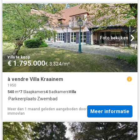
Foto bekijken
Villa
·
te koop
€ 1.795.000
€ 3.324/m²
à vendre Villa Kraainem
1950
540
m²
7
Slaapkamers
4
Badkamers
Villa
·
Parkeerplaats
·
Zwembad
Meer dan 1 maand geleden
aangeboden door
Meer informatie
immovlan