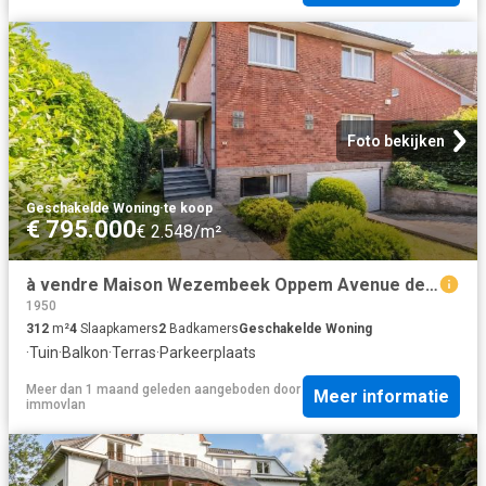
Foto bekijken
Geschakelde Woning
·
te koop
€ 795.000
€ 2.548/m²
à vendre Maison Wezembeek Oppem Avenue des Crocus
1950
312
m²
4
Slaapkamers
2
Badkamers
Geschakelde Woning
·
Tuin
·
Balkon
·
Terras
·
Parkeerplaats
Meer dan 1 maand geleden
aangeboden door
Meer informatie
immovlan