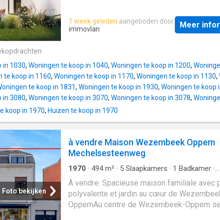
le parc de Tervuren. Le second niveau du du
offre une harmonie très réussie dans un styl
accessible tant par un escalier intérieur que
contemporain, c’est beau, simple et efficace
1 week geleden
aangeboden door
ascenseur privatif, est dédié à la partie nuit. 
Meer info
villas de 4 façades, d'une superficie de ± 2
immovlan
comprend une suite parentale (±35 m²) profi
chacune, se distinguent également par leur
d’une des plus belles vues de l’appartement
élégance et leur confort. Elles proposent u
ekopdrachten
dressing (16m²) et salle de bains attenante
de vie généreux, 3 chambres spacieuses, 2 
(baignoire et douche). Deux autres ch
 in 1030
,
Woningen te koop in 1040
,
Woningen te koop in 1200
,
Woningen
d’eau, ainsi qu’une terrasse et un jardin. Con
 te koop in 1160
,
Woningen te koop in 1170
,
Woningen te koop in 1130
,
trois niveaux, elles maximisent l’exposition à
oningen te koop in 1831
,
Woningen te koop in 1930
,
Woningen te koop 
lumière naturelle et garantissent une vue d
 in 3080
,
Woningen te koop in 3070
,
Woningen te koop in 3078
,
Woningen
sans vis-à-vis. Les points forts de ce projet
e koop in 1970
,
Huizen te koop in 1970
notamment un PEB A-, grâce à une isolation
optimale, une pompe à chaleur combinée à 
panneaux photovoltaïques pour une efficacit
à vendre Maison Wezembeek Oppem
énergétique maximale, une architecture sim
Mechelsesteenweg
couplée à un design raffiné et des lignes é
ainsi que des finitions haut de gamme, intér
1970
·
494
m²
·
5
Slaapkamers
·
1
Badkamer
·
et extérieures. Leur localisation est idéale, 
Geschakelde Woning
·
Tuin
·
Kelder
·
Terras
·
À vendre: Spacieuse maison familiale avec 
Parkeerplaats
dans une rue
Foto bekijken
polyvalente et jardin au cœur de Wezembee
OppemAu centre de Wezembeek-Oppem se 
cette spacieuse maison familiale de caractè