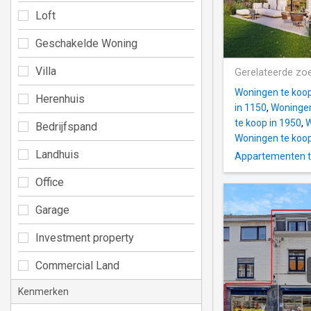
Loft
Geschakelde Woning
Villa
Gerelateerde zo
Woningen te koop
Herenhuis
in 1150
,
Woningen
te koop in 1950
,
W
Bedrijfspand
Woningen te koop
Landhuis
Appartementen t
Office
Garage
Investment property
Commercial Land
Kenmerken