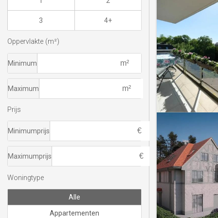
1
2
3
4+
Oppervlakte (m²)
Minimum
Maximum
Prijs
Minimumprijs
Maximumprijs
Woningtype
Alle
Appartementen