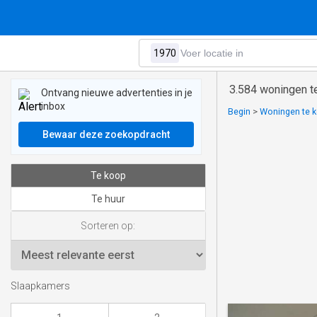
3.584 woningen t
Ontvang nieuwe advertenties in je
inbox
Begin
>
Woningen te k
Bewaar deze zoekopdracht
Te koop
Te huur
Sorteren op:
Slaapkamers