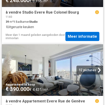
€ 248.000
€ 6.358/m²
à vendre Studio Evere Rue Colonel Bourg
1140
39
m²
1
Badkamer
Studio
·
IUitgeruste keuken
Meer dan 1 maand geleden
aangeboden door
Meer informatie
immovlan
12 pictures
Appartement
·
te koop
€ 390.000
€ 4.431/m²
à vendre Appartement Evere Rue de Genève