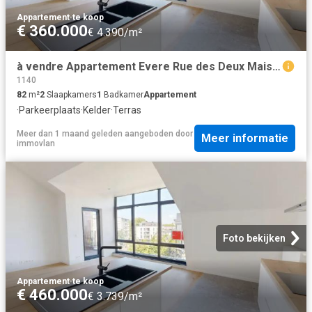
Appartement
·
te koop
€ 360.000
€ 4.390/m²
à vendre Appartement Evere Rue des Deux Maisons Saphir 20
1140
82
m²
2
Slaapkamers
1
Badkamer
Appartement
·
Parkeerplaats
·
Kelder
·
Terras
Meer dan 1 maand geleden
aangeboden door
Meer informatie
immovlan
Foto bekijken
Appartement
·
te koop
€ 460.000
€ 3.739/m²