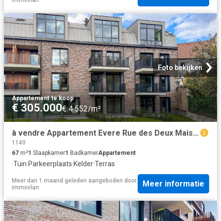
immovlan
Foto bekijken
Appartement
·
te koop
€ 305.000
€ 4.552/m²
à vendre Appartement Evere Rue des Deux Maisons Saphir 24
1140
67
m²
1
Slaapkamer
1
Badkamer
Appartement
·
Tuin
·
Parkeerplaats
·
Kelder
·
Terras
Meer dan 1 maand geleden
aangeboden door
Meer informatie
immovlan