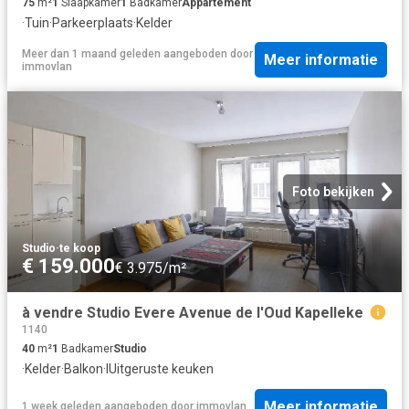
75
m²
1
Slaapkamer
1
Badkamer
Appartement
·
Tuin
·
Parkeerplaats
·
Kelder
Meer dan 1 maand geleden
aangeboden door
Meer informatie
immovlan
Foto bekijken
Studio
·
te koop
€ 159.000
€ 3.975/m²
à vendre Studio Evere Avenue de l'Oud Kapelleke
1140
40
m²
1
Badkamer
Studio
·
Kelder
·
Balkon
·
IUitgeruste keuken
Meer informatie
1 week geleden
aangeboden door
immovlan