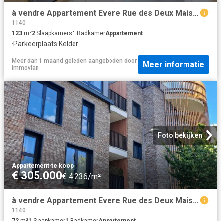
à vendre Appartement Evere Rue des Deux Maisons Saphir 22
1140
123
m²
2
Slaapkamers
1
Badkamer
Appartement
·
Parkeerplaats
·
Kelder
Meer dan 1 maand geleden
aangeboden door
Meer informatie
immovlan
Foto bekijken
Appartement
·
te koop
€ 305.000
€ 4.236/m²
à vendre Appartement Evere Rue des Deux Maisons Saphir 20
1140
72
m²
1
Slaapkamer
1
Badkamer
Appartement