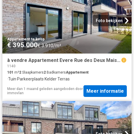
Foto bekijken
Appartement
·
te koop
€ 395.000
€ 3.910/m²
à vendre Appartement Evere Rue des Deux Maisons Saphir 22
1140
101
m²
2
Slaapkamers
2
Badkamers
Appartement
·
Tuin
·
Parkeerplaats
·
Kelder
·
Terras
Meer dan 1 maand geleden
aangeboden door
Meer informatie
immovlan