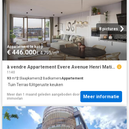
8 pictures
Appartement
·
te koop
€ 446.000
€ 4.795/m²
à vendre Appartement Evere Avenue Henri Matisse
1140
93
m²
2
Slaapkamers
2
Badkamers
Appartement
·
Tuin
·
Terras
·
IUitgeruste keuken
Meer dan 1 maand geleden
aangeboden door
Meer informatie
immovlan