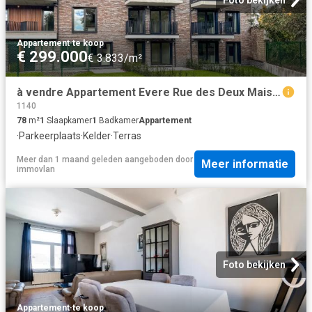
Foto bekijken
Appartement
·
te koop
€ 299.000
€ 3.833/m²
à vendre Appartement Evere Rue des Deux Maisons Saphir 20
1140
78
m²
1
Slaapkamer
1
Badkamer
Appartement
·
Parkeerplaats
·
Kelder
·
Terras
Meer dan 1 maand geleden
aangeboden door
Meer informatie
immovlan
Foto bekijken
Appartement
·
te koop