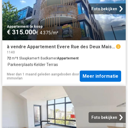
Foto bekijken
Appartement
·
te koop
€ 315.000
€ 4.375/m²
à vendre Appartement Evere Rue des Deux Maisons Saphir 20
1140
72
m²
1
Slaapkamer
1
Badkamer
Appartement
·
Parkeerplaats
·
Kelder
·
Terras
Meer dan 1 maand geleden
aangeboden door
Meer informatie
immovlan
Foto bekijken