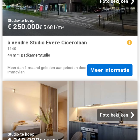
Foto bekijken
Studio
·
te koop
€ 250.000
€ 5.681/m²
à vendre Studio Evere Cicerolaan
1140
44
m²
1
Badkamer
Studio
Meer dan 1 maand geleden
aangeboden door
Meer informatie
immovlan
Foto bekijken
Studio
·
te koop