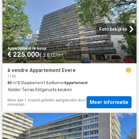
Foto bekijken
Appartement
·
te koop
€ 225.000
€ 2.812/m²
à vendre Appartement Evere
1140
80
m²
2
Slaapkamers
1
Badkamer
Appartement
·
Kelder
·
Terras
·
IUitgeruste keuken
Meer dan 1 maand geleden
aangeboden door
Meer informatie
immovlan