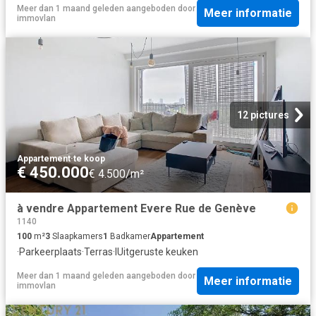
Meer dan 1 maand geleden
aangeboden door
Meer informatie
immovlan
12 pictures
Appartement
·
te koop
€ 450.000
€ 4.500/m²
à vendre Appartement Evere Rue de Genève
1140
100
m²
3
Slaapkamers
1
Badkamer
Appartement
·
Parkeerplaats
·
Terras
·
IUitgeruste keuken
Meer dan 1 maand geleden
aangeboden door
Meer informatie
immovlan