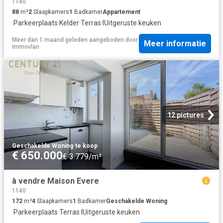
1140
88
m²
2
Slaapkamers
1
Badkamer
Appartement
·
Parkeerplaats
·
Kelder
·
Terras
·
IUitgeruste keuken
Meer dan 1 maand geleden
aangeboden door
Meer informatie
immovlan
12 pictures
Geschakelde Woning
·
te koop
€ 650.000
€ 3.779/m²
à vendre Maison Evere
1140
172
m²
4
Slaapkamers
1
Badkamer
Geschakelde Woning
·
Parkeerplaats
·
Terras
·
IUitgeruste keuken