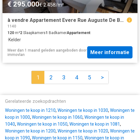
€ 295.000
€ 2.458/m²
à vendre Appartement Evere Rue Auguste De Boeck
1140
120
m²
2
Slaapkamers
1
Badkamer
Appartement
·
Kelder
Meer dan 1 maand geleden
aangeboden door
Meer informatie
immovlan
1
2
3
4
5
>
Gerelateerde zoekopdrachten
Woningen te koop in 1210
,
Woningen te koop in 1030
,
Woningen te
koop in 1000
,
Woningen te koop in 1060
,
Woningen te koop in
1040
,
Woningen te koop in 1050
,
Woningen te koop in 1081
,
Woningen te koop in 1200
,
Woningen te koop in 1020
,
Woningen te
koop in 1090
,
Woningen te koop in 1150
,
Woningen te koop in