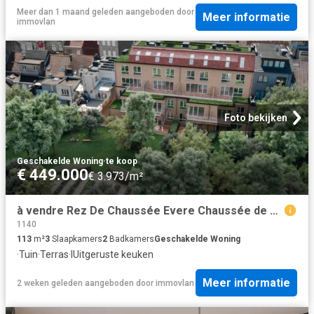
Meer dan 1 maand geleden
aangeboden door
Meer informatie
immovlan
Foto bekijken
Geschakelde Woning
·
te koop
€ 449.000
€ 3.973/m²
à vendre Rez De Chaussée Evere Chaussée de Louvain
1140
113
m²
3
Slaapkamers
2
Badkamers
Geschakelde Woning
·
Tuin
·
Terras
·
IUitgeruste keuken
Meer informatie
2 weken geleden
aangeboden door
immovlan