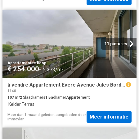
11 pictures
Appartement
·
te koop
€ 254.000
€ 2.373/m²
à vendre Appartement Evere Avenue Jules Bordet
1140
107
m²
2
Slaapkamers
1
Badkamer
Appartement
·
Kelder
·
Terras
Meer dan 1 maand geleden
aangeboden door
Meer informatie
immovlan