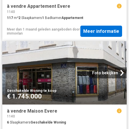
à vendre Appartement Evere
1140
117
m²
2
Slaapkamers
1
Badkamer
Appartement
Meer dan 1 maand geleden
aangeboden door
Meer informatie
immovlan
Foto bekijken
Geschakelde Woning
·
te koop
€ 1.745.000
à vendre Maison Evere
1140
6
Slaapkamers
Geschakelde Woning