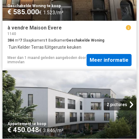
Geschakelde Woning
·
te koop
€ 585.000
€ 1.523/m²
à vendre Maison Evere
1140
384
m²
7
Slaapkamers
1
Badkamer
Geschakelde Woning
·
Tuin
·
Kelder
·
Terras
·
IUitgeruste keuken
Meer dan 1 maand geleden
aangeboden door
Meer informatie
immovlan
2 pictures
Appartement
·
te koop
€ 450.048
€ 3.846/m²