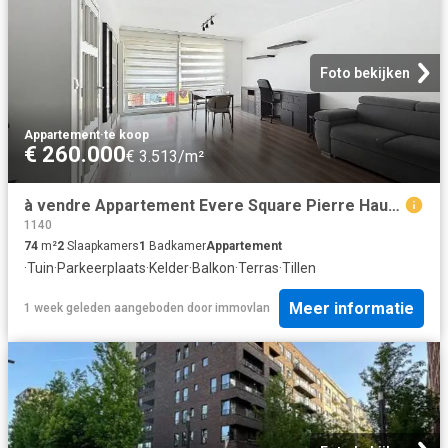
Foto bekijken
Appartement
·
te koop
€ 260.000
€ 3.513/m²
à vendre Appartement Evere Square Pierre Hauwaerts
1140
74
m²
2
Slaapkamers
1
Badkamer
Appartement
·
Tuin
·
Parkeerplaats
·
Kelder
·
Balkon
·
Terras
·
Tillen
Meer informatie
1 week geleden
aangeboden door
immovlan