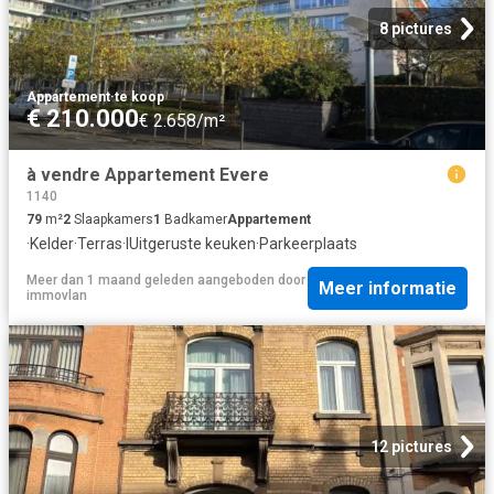
8 pictures
Appartement
·
te koop
€ 210.000
€ 2.658/m²
à vendre Appartement Evere
1140
79
m²
2
Slaapkamers
1
Badkamer
Appartement
·
Kelder
·
Terras
·
IUitgeruste keuken
·
Parkeerplaats
Meer dan 1 maand geleden
aangeboden door
Meer informatie
immovlan
12 pictures