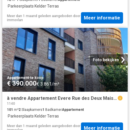
·
Parkeerplaats
·
Kelder
·
Terras
Meer dan 1 maand geleden
aangeboden door
Meer informatie
immovlan
Foto bekijken
Appartement
·
te koop
€ 390.000
€ 3.861/m²
à vendre Appartement Evere Rue des Deux Maisons Saphir 20
1140
101
m²
2
Slaapkamers
1
Badkamer
Appartement
·
Parkeerplaats
·
Kelder
·
Terras
Meer dan 1 maand geleden
aangeboden door
Meer informatie