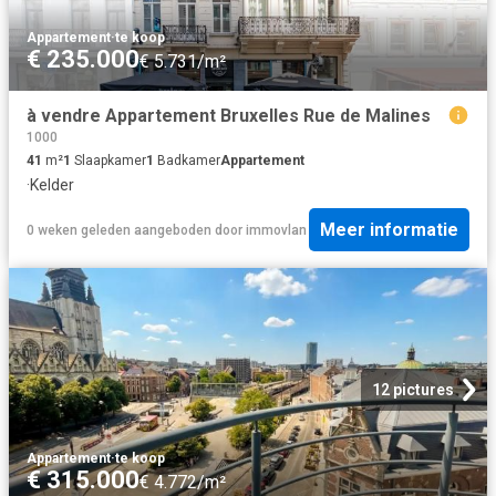
Appartement
·
te koop
€ 235.000
€ 5.731/m²
à vendre Appartement Bruxelles Rue de Malines
1000
41
m²
1
Slaapkamer
1
Badkamer
Appartement
·
Kelder
Meer informatie
0 weken geleden
aangeboden door
immovlan
12 pictures
Appartement
·
te koop
€ 315.000
€ 4.772/m²