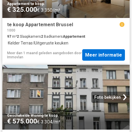
Appartement
·
te koop
€ 325.000
€ 3.350/m²
te koop Appartement Brussel
1000
97
m²
2
Slaapkamers
2
Badkamers
Appartement
·
Kelder
·
Terras
·
IUitgeruste keuken
Meer dan 1 maand geleden
aangeboden door
Meer informatie
Immovlan
Foto bekijken
Geschakelde Woning
·
te koop
€ 575.000
€ 3.304/m²