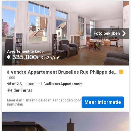
Foto bekijken
Appartement
·
te koop
€ 335.000
€ 3.526/m²
à vendre Appartement Bruxelles Rue Philippe de Champagne
1000
95
m²
2
Slaapkamers
1
Badkamer
Appartement
·
Kelder
·
Terras
Meer dan 1 maand geleden
aangeboden door
Meer informatie
immovlan