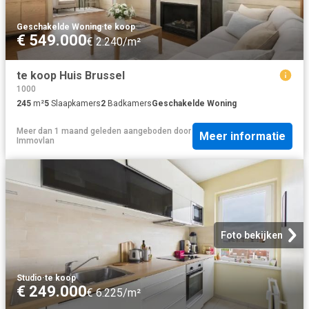
Geschakelde Woning
·
te koop
€ 549.000
€ 2.240/m²
te koop Huis Brussel
1000
245
m²
5
Slaapkamers
2
Badkamers
Geschakelde Woning
Meer dan 1 maand geleden
aangeboden door
Meer informatie
Immovlan
Foto bekijken
Studio
·
te koop
€ 249.000
€ 6.225/m²