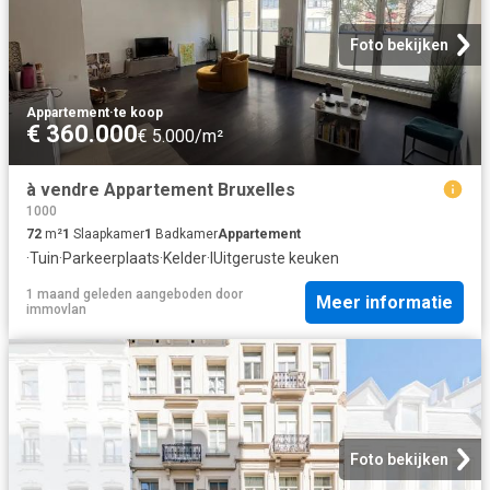
Foto bekijken
Appartement
·
te koop
€ 360.000
€ 5.000/m²
à vendre Appartement Bruxelles
1000
72
m²
1
Slaapkamer
1
Badkamer
Appartement
·
Tuin
·
Parkeerplaats
·
Kelder
·
IUitgeruste keuken
1 maand geleden
aangeboden door
Meer informatie
immovlan
Foto bekijken