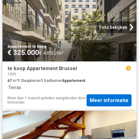
Foto bekijken
Appartement
·
te koop
€ 325.000
€ 4.850/m²
te koop Appartement Brussel
1000
67
m²
1
Slaapkamer
1
Badkamer
Appartement
·
Terras
Meer dan 1 maand geleden
aangeboden door
Meer informatie
Immovlan