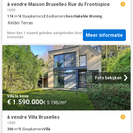
à vendre Maison Bruxelles Rue du Frontispice
1000
174
m²
4
Slaapkamers
2
Badkamers
Geschakelde Woning
·
Kelder
·
Terras
Meer dan 1 maand geleden
aangeboden door
Meer informatie
immovlan
Foto bekijken
Villa
·
te koop
€ 1.590.000
€ 5.196/m²
à vendre Villa Bruxelles
1000
306
m²
5
Slaapkamers
Villa