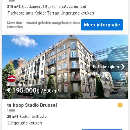
1000
315
m²
3
Slaapkamers
2
Badkamers
Appartement
·
Parkeerplaats
·
Kelder
·
Terras
·
IUitgeruste keuken
Meer dan 1 maand geleden
aangeboden door
Meer informatie
immovlan
Foto bekijken
Studio
·
te koop
€ 195.000
€ 7.800/m²
te koop Studio Brussel
1000
25
m²
1
Badkamer
Studio
·
IUitgeruste keuken