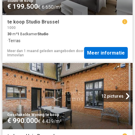
Studio
·
te koop
€ 199.500
€ 6.650/m²
te koop Studio Brussel
1000
30
m²
1
Badkamer
Studio
·
Terras
Meer dan 1 maand geleden
aangeboden door
Meer informatie
Immovlan
12 pictures
Geschakelde Woning
·
te koop
€ 990.000
€ 4.439/m²