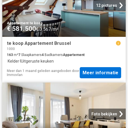
12 pictures
Appartement
·
te koop
€ 581.500
€ 3.567/m²
te koop Appartement Brussel
1000
163
m²
7
Slaapkamers
4
Badkamers
Appartement
·
Kelder
·
IUitgeruste keuken
Meer dan 1 maand geleden
aangeboden door
Meer informatie
Immovlan
Foto bekijken