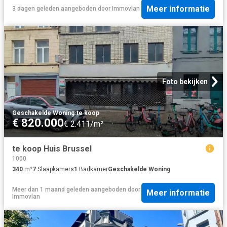
Meer informatie
3 dagen geleden
aangeboden door
Immovlan
Foto bekijken
Geschakelde Woning
·
te koop
€ 820.000
€ 2.411/m²
te koop Huis Brussel
1000
340
m²
7
Slaapkamers
1
Badkamer
Geschakelde Woning
Meer dan 1 maand geleden
aangeboden door
Meer informatie
Immovlan