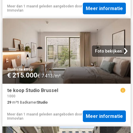
Meer dan 1 maand geleden
aangeboden door
Meer informatie
Immovlan
Foto bekijken
Studio
·
te koop
€ 215.000
€ 7.413/m²
te koop Studio Brussel
1000
29
m²
1
Badkamer
Studio
Meer dan 1 maand geleden
aangeboden door
Meer informatie
Immovlan