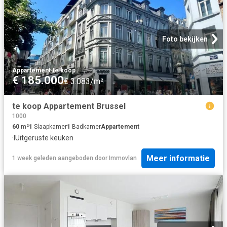
Foto bekijken
Appartement
·
te koop
€ 185.000
€ 3.083/m²
te koop Appartement Brussel
1000
60
m²
1
Slaapkamer
1
Badkamer
Appartement
·
IUitgeruste keuken
Meer informatie
1 week geleden
aangeboden door
Immovlan