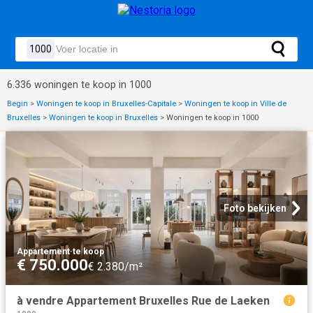
6.336 woningen te koop in 1000
Begin
>
Woningen te koop in Bruxelles-Capitale
>
Woningen te koop in Ville de
Bruxelles
>
Woningen te koop in Bruxelles
>
Woningen te koop in 1000
Foto bekijken
Appartement
·
te koop
€ 750.000
€ 2.380/m²
à vendre Appartement Bruxelles Rue de Laeken