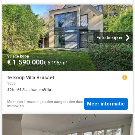
Foto bekijken
Villa
·
te koop
€ 1.590.000
€ 5.196/m²
te koop Villa Brussel
1000
306
m²
5
Slaapkamers
Villa
Meer dan 1 maand geleden
aangeboden door
Meer informatie
Immovlan