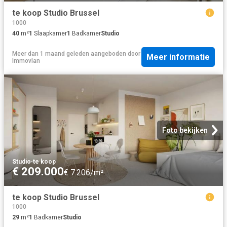
te koop Studio Brussel
1000
40
m²
1
Slaapkamer
1
Badkamer
Studio
Meer dan 1 maand geleden
aangeboden door
Meer informatie
Immovlan
Foto bekijken
Studio
·
te koop
€ 209.000
€ 7.206/m²
te koop Studio Brussel
1000
29
m²
1
Badkamer
Studio