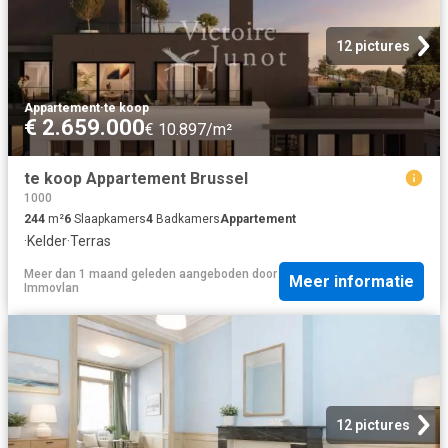
12 pictures
Appartement
·
te koop
€ 2.659.000
€ 10.897/m²
te koop Appartement Brussel
1000
244
m²
6
Slaapkamers
4
Badkamers
Appartement
·
Kelder
·
Terras
Meer dan 1 maand geleden
aangeboden door
Meer informatie
Immovlan
12 pictures