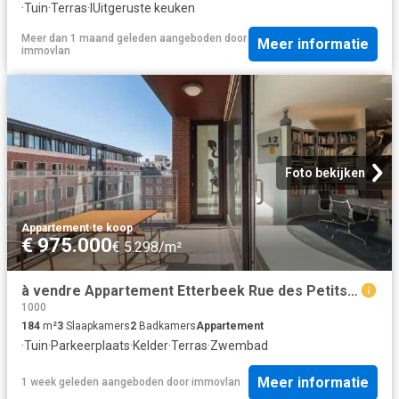
·
Tuin
·
Terras
·
IUitgeruste keuken
Meer dan 1 maand geleden
aangeboden door
Meer informatie
immovlan
Foto bekijken
Appartement
·
te koop
€ 975.000
€ 5.298/m²
à vendre Appartement Etterbeek Rue des Petits Carmes
1000
184
m²
3
Slaapkamers
2
Badkamers
Appartement
·
Tuin
·
Parkeerplaats
·
Kelder
·
Terras
·
Zwembad
Meer informatie
1 week geleden
aangeboden door
immovlan