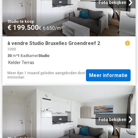
Foto bekijken
Studio
·
te koop
€ 199.500
€ 6.650/m²
à vendre Studio Bruxelles Groendreef 2
1000
30
m²
1
Badkamer
Studio
·
Kelder
·
Terras
Meer dan 1 maand geleden
aangeboden door
Meer informatie
immovlan
Foto bekijken