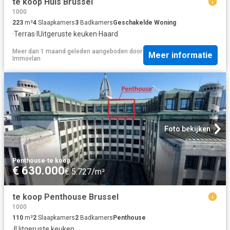
te koop Huis Brussel
1000
223
m²
4
Slaapkamers
3
Badkamers
Geschakelde Woning
·
Terras
·
IUitgeruste keuken
·
Haard
Meer dan 1 maand geleden
aangeboden door
Meer informatie
Immovlan
Foto bekijken
Penthouse
·
te koop
€ 630.000
€ 5.727/m²
te koop Penthouse Brussel
1000
110
m²
2
Slaapkamers
2
Badkamers
Penthouse
·
IUitgeruste keuken