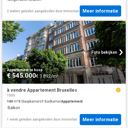
Meer informatie
2 weken geleden
aangeboden door
Immovlan
Foto bekijken
Appartement
·
te koop
€ 545.000
€ 3.892/m²
à vendre Appartement Bruxelles
1000
140
m²
3
Slaapkamers
1
Badkamer
Appartement
·
Balkon
Meer informatie
1 week geleden
aangeboden door
immovlan