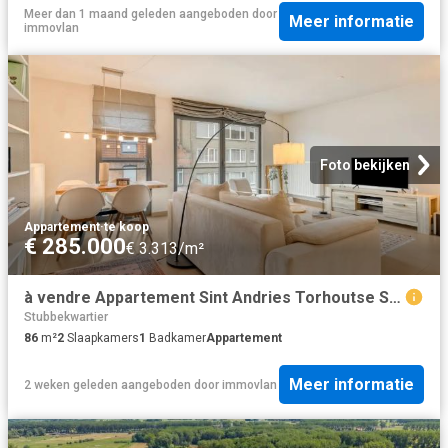
Meer dan 1 maand geleden
aangeboden door
Meer informatie
immovlan
Foto bekijken
Appartement
·
te koop
€ 285.000
€ 3.313/m²
à vendre Appartement Sint Andries Torhoutse Steenweg
Stubbekwartier
86
m²
2
Slaapkamers
1
Badkamer
Appartement
Meer informatie
2 weken geleden
aangeboden door
immovlan