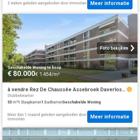
Meer informatie
2 weken geleden
aangeboden door
immovlan
Foto bekijken
Geschakelde Woning
·
te koop
€ 80.000
€ 1.454/m²
à vendre Rez De Chaussée Assebroek Daverlostraat
Stubbekwartier
55
m²
1
Slaapkamer
1
Badkamer
Geschakelde Woning
Meer dan 1 maand geleden
aangeboden door
Meer informatie
immovlan