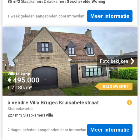
85
m²
2
Slaapkamers
2
Badkamers
Geschakelde Woning
Meer informatie
1 week geleden
aangeboden door
immovlan
Foto bekijken
Villa
·
te koop
€ 495.000
BIJGEWERKT
€ 2.180/m²
à vendre Villa Bruges Kruisabelestraat
Stubbekwartier
227
m²
3
Slaapkamers
Villa
Meer informatie
2 dagen geleden
aangeboden door
immovlan