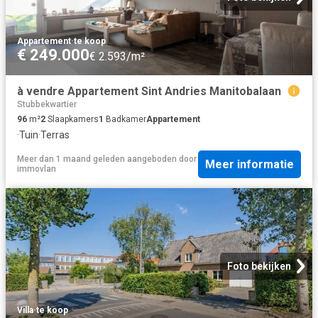
Appartement
·
te koop
€ 249.000
€ 2.593/m²
à vendre Appartement Sint Andries Manitobalaan
Stubbekwartier
96
m²
2
Slaapkamers
1
Badkamer
Appartement
·
Tuin
·
Terras
Meer dan 1 maand geleden
aangeboden door
Meer informatie
immovlan
Foto bekijken
Villa
·
te koop