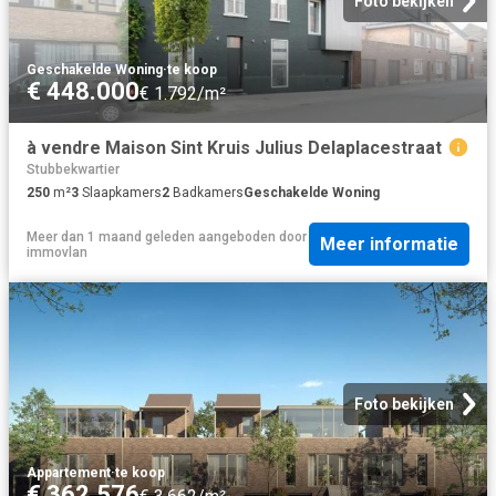
Foto bekijken
Geschakelde Woning
·
te koop
€ 448.000
€ 1.792/m²
à vendre Maison Sint Kruis Julius Delaplacestraat
Stubbekwartier
250
m²
3
Slaapkamers
2
Badkamers
Geschakelde Woning
Meer dan 1 maand geleden
aangeboden door
Meer informatie
immovlan
Foto bekijken
Appartement
·
te koop
€ 362.576