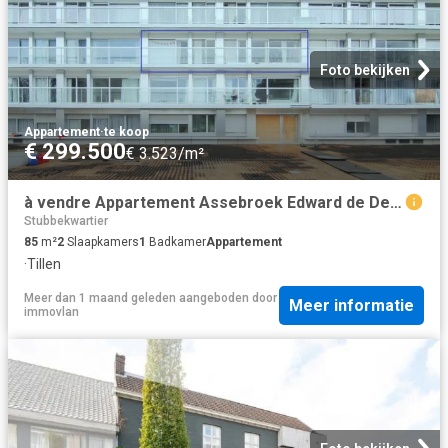
Foto bekijken
Appartement
·
te koop
€ 299.500
€ 3.523/m²
à vendre Appartement Assebroek Edward de Denestraat
Stubbekwartier
85
m²
2
Slaapkamers
1
Badkamer
Appartement
·
Tillen
Meer dan 1 maand geleden
aangeboden door
Meer informatie
immovlan