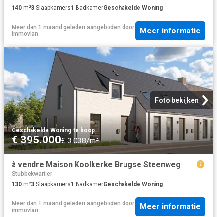
140
m²
3
Slaapkamers
1
Badkamer
Geschakelde Woning
Meer dan 1 maand geleden
aangeboden door
Meer informatie
immovlan
Foto bekijken
Geschakelde Woning
·
te koop
€ 395.000
€ 3.038/m²
à vendre Maison Koolkerke Brugse Steenweg
Stubbekwartier
130
m²
3
Slaapkamers
1
Badkamer
Geschakelde Woning
Meer dan 1 maand geleden
aangeboden door
Meer informatie
immovlan