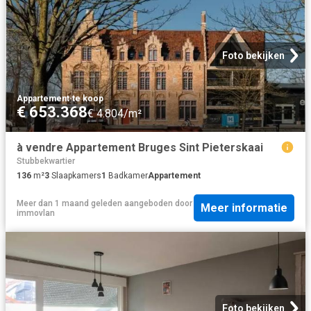
Foto bekijken
Appartement
·
te koop
€ 653.368
€ 4.804/m²
à vendre Appartement Bruges Sint Pieterskaai
Stubbekwartier
136
m²
3
Slaapkamers
1
Badkamer
Appartement
Meer dan 1 maand geleden
aangeboden door
Meer informatie
immovlan
Foto bekijken