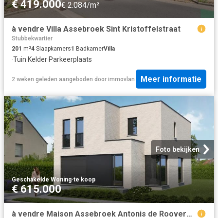
€ 419.000
€ 2.084/m²
à vendre Villa Assebroek Sint Kristoffelstraat
Stubbekwartier
201
m²
4
Slaapkamers
1
Badkamer
Villa
·
Tuin
·
Kelder
·
Parkeerplaats
Meer informatie
2 weken geleden
aangeboden door
immovlan
Foto bekijken
Geschakelde Woning
·
te koop
€ 615.000
à vendre Maison Assebroek Antonis de Rooverestraat