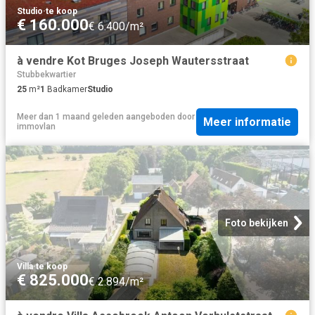
Studio
·
te koop
€ 160.000
€ 6.400/m²
à vendre Kot Bruges Joseph Wautersstraat
Stubbekwartier
25
m²
1
Badkamer
Studio
Meer dan 1 maand geleden
aangeboden door
Meer informatie
immovlan
Foto bekijken
Villa
·
te koop
€ 825.000
€ 2.894/m²