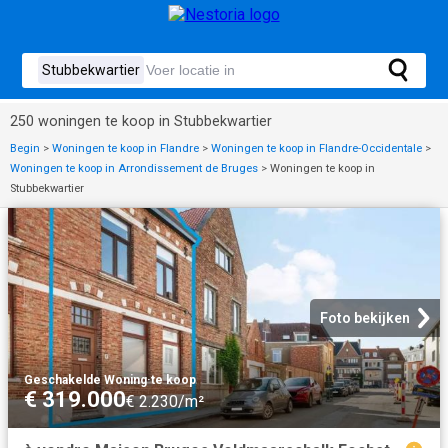
250 woningen te koop in Stubbekwartier
Begin
>
Woningen te koop in Flandre
>
Woningen te koop in Flandre-Occidentale
>
Woningen te koop in Arrondissement de Bruges
>
Woningen te koop in
Stubbekwartier
Foto bekijken
Geschakelde Woning
·
te koop
€ 319.000
€ 2.230/m²