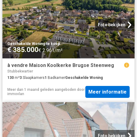
Foto bekijken
Geschakelde Woning
·
te koop
€ 385.000
€ 2.961/m²
à vendre Maison Koolkerke Brugse Steenweg
Stubbekwartier
130
m²
3
Slaapkamers
1
Badkamer
Geschakelde Woning
Meer dan 1 maand geleden
aangeboden door
Meer informatie
immovlan
Foto bekijken