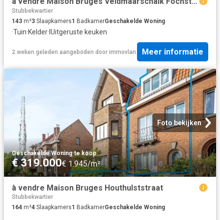
à vendre Maison Bruges Veldmaarschalk Fochstraat
Stubbekwartier
143
m²
3
Slaapkamers
1
Badkamer
Geschakelde Woning
·
Tuin
·
Kelder
·
IUitgeruste keuken
Meer informatie
2 weken geleden
aangeboden door
immovlan
Foto bekijken
Geschakelde Woning
·
te koop
€ 319.000
€ 1.945/m²
à vendre Maison Bruges Houthulststraat
Stubbekwartier
164
m²
4
Slaapkamers
1
Badkamer
Geschakelde Woning