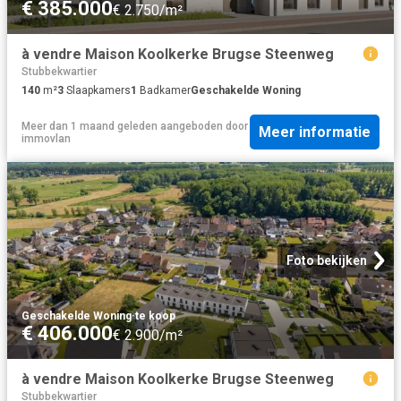
€ 385.000
€ 2.750/m²
à vendre Maison Koolkerke Brugse Steenweg
Stubbekwartier
140
m²
3
Slaapkamers
1
Badkamer
Geschakelde Woning
Meer dan 1 maand geleden
aangeboden door
Meer informatie
immovlan
Foto bekijken
Geschakelde Woning
·
te koop
€ 406.000
€ 2.900/m²
à vendre Maison Koolkerke Brugse Steenweg
Stubbekwartier