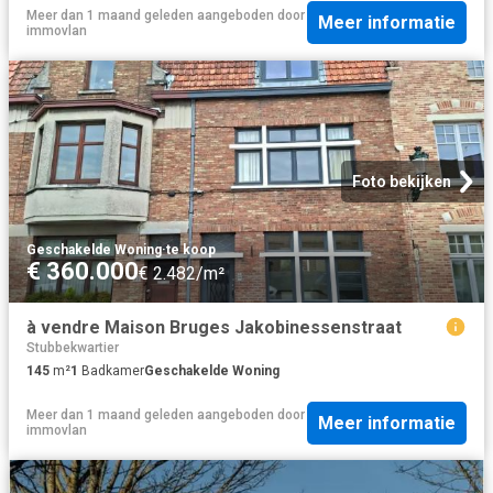
Meer dan 1 maand geleden
aangeboden door
Meer informatie
immovlan
Foto bekijken
Geschakelde Woning
·
te koop
€ 360.000
€ 2.482/m²
à vendre Maison Bruges Jakobinessenstraat
Stubbekwartier
145
m²
1
Badkamer
Geschakelde Woning
Meer dan 1 maand geleden
aangeboden door
Meer informatie
immovlan