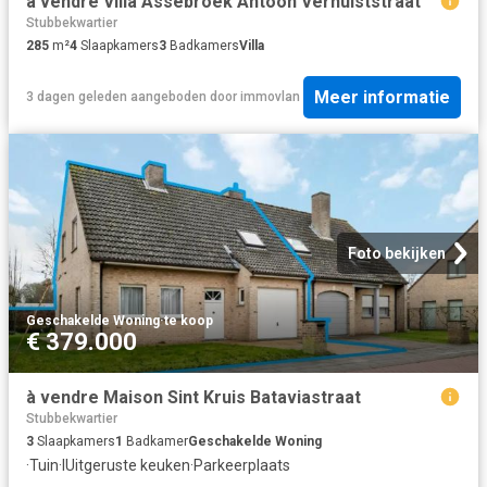
à vendre Villa Assebroek Antoon Verhulststraat
Stubbekwartier
285
m²
4
Slaapkamers
3
Badkamers
Villa
Meer informatie
3 dagen geleden
aangeboden door
immovlan
Foto bekijken
Geschakelde Woning
·
te koop
€ 379.000
à vendre Maison Sint Kruis Bataviastraat
Stubbekwartier
3
Slaapkamers
1
Badkamer
Geschakelde Woning
·
Tuin
·
IUitgeruste keuken
·
Parkeerplaats