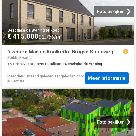
Foto bekijken
Geschakelde Woning
·
te koop
€ 415.000
€ 2.766/m²
à vendre Maison Koolkerke Brugse Steenweg
Stubbekwartier
150
m²
3
Slaapkamers
1
Badkamer
Geschakelde Woning
Meer dan 1 maand geleden
aangeboden door
Meer informatie
immovlan
Foto bekijken