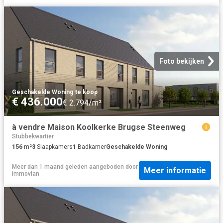
Foto bekijken
Geschakelde Woning
·
te koop
€ 436.000
€ 2.794/m²
à vendre Maison Koolkerke Brugse Steenweg
Stubbekwartier
156
m²
3
Slaapkamers
1
Badkamer
Geschakelde Woning
Meer dan 1 maand geleden
aangeboden door
Meer informatie
immovlan