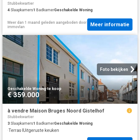
Stubbekwartier
4
Slaapkamers
1
Badkamer
Geschakelde Woning
Meer dan 1 maand geleden
aangeboden door
Meer informatie
immovlan
Foto bekijken
Geschakelde Woning
·
te koop
€ 359.000
à vendre Maison Bruges Noord Gistelhof
Stubbekwartier
3
Slaapkamers
1
Badkamer
Geschakelde Woning
·
Terras
·
IUitgeruste keuken