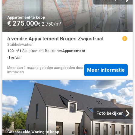
Appartement
·
te koop
€ 275.000
€ 2.750/m²
à vendre Appartement Bruges Zwijnstraat
Stubbekwartier
100
m²
1
Slaapkamer
1
Badkamer
Appartement
·
Terras
Meer dan 1 maand geleden
aangeboden door
Meer informatie
immovlan
Foto bekijken
Geschakelde Woning
·
te koop