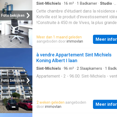
Sint-Michiels
·
16
m²
·
1
Badkamer
·
Studio
·
Parkeerplaats
Cette chambre d'étudiant dans la résidence
Foto bekijken
Kotville est le produit d'investissement idéa
!Construite à 450 m de Vives, la plus grande
supérieure de Bruges, à proximité des voie
communication pour les voitures et les tran
Meer dan 1 maand geleden
Meer info
publics, la résidence Kotville dispose de n
aangeboden door
immovlan
atouts: un confort contemporain grâce à ses
propres installations sanitaires, un système
à vendre Appartement Sint Michiels
performant, un réfrigérateur et une télévisio
Koning Albert I laan
propres, un parking spacieux et un gigantes
local à vélos, bref: le lieu d'étude idéal pour 
Sint-Michiels
·
96
m²
·
2
Slaapkamers
·
1
Badk
Appartement
nombreux étudiants de Bruges.Après le site, 
Appartement - 2 - 96.00: Sint-Michiels - ven
un deuxième pilier important: l'architecture. 
Foto bekijken
cabinet d'architectes expérimenté BAU a p
un concept contemporain accessible dans l
les espaces sont utilisés de manière optima
2 weken geleden
aangeboden
bâtiment se démarque visuellement ! L'acce
Meer info
door
immovlan
qui contraste avec la structure en bois de la
extérieure donne à la Résidence un cachet