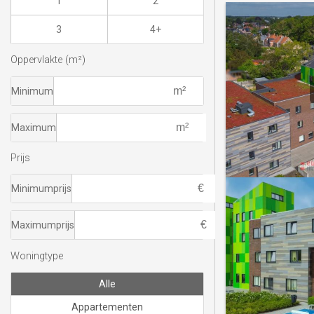
1
2
3
4+
Oppervlakte (m²)
Minimum
Maximum
Prijs
Minimumprijs
Maximumprijs
Woningtype
Alle
Appartementen