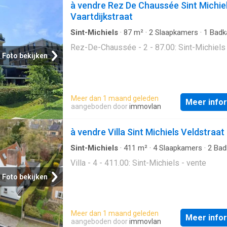
à vendre Rez De Chaussée Sint Michie
supplémentaire et surtout un aspect frais et
Vaartdijkstraat
contemporain. Outre l'aspect vi
Sint-Michiels
·
87
m²
·
2
Slaapkamers
·
1
Badk
Geschakelde Woning
Rez-De-Chaussée - 2 - 87.00: Sint-Michiels 
Foto bekijken
Meer dan 1 maand geleden
Meer info
aangeboden door
immovlan
à vendre Villa Sint Michiels Veldstraat
Sint-Michiels
·
411
m²
·
4
Slaapkamers
·
2
Bad
·
Villa
Villa - 4 - 411.00: Sint-Michiels - vente
Foto bekijken
Meer dan 1 maand geleden
Meer info
aangeboden door
immovlan