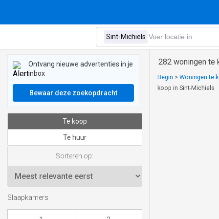
282 woningen te k
Ontvang nieuwe advertenties in je
inbox
Begin
>
Woningen te k
koop in Sint-Michiels
Bewaar deze zoekopdracht
Te koop
Te huur
Sorteren op:
Slaapkamers