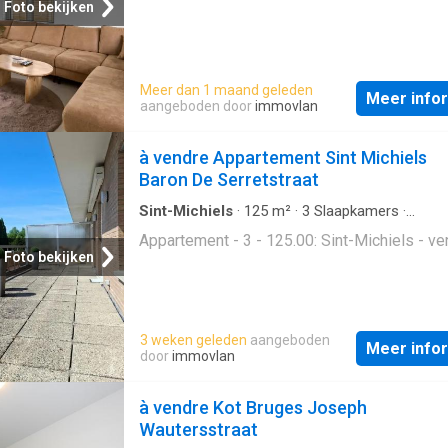
Foto bekijken
Meer dan 1 maand geleden
Meer info
aangeboden door
immovlan
à vendre Appartement Sint Michiels
Baron De Serretstraat
Sint-Michiels
·
125
m²
·
3
Slaapkamers
·
Appartement
Appartement - 3 - 125.00: Sint-Michiels - ve
Foto bekijken
3 weken geleden
aangeboden
Meer info
door
immovlan
à vendre Kot Bruges Joseph
Wautersstraat