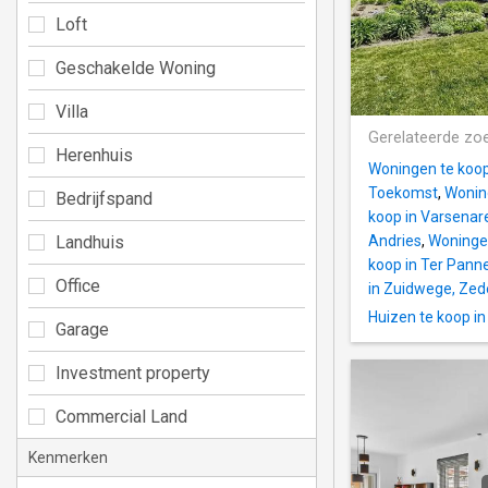
Loft
Geschakelde Woning
Villa
Gerelateerde zo
Herenhuis
Woningen te koo
Toekomst
,
Wonin
Bedrijfspand
koop in Varsenar
Landhuis
Andries
,
Woningen
koop in Ter Pann
Office
in Zuidwege, Ze
Huizen te koop in
Garage
Investment property
Commercial Land
Kenmerken