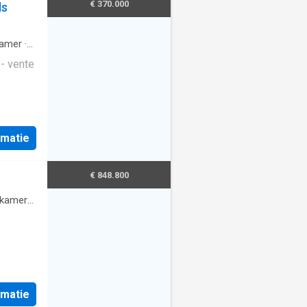
€ 370.000
ls
amer
·
- vente
rmatie
€ 848.800
kamers
rmatie