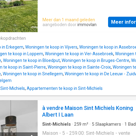
Meer dan 1 maand geleden
Meer info
aangeboden door
immovlan
ekopdrachten
p in Erkegem
,
Woningen te koop in Vijvers
,
Woningen te koop in Assebro
gen te koop in Loppem
,
Woningen te koop in Ver-Assebroek
,
Woningen t
e
,
Woningen te koop in Bloedput
,
Woningen te koop in Bruges-Centre
,
Wo
 te koop in Saint-Pierre
,
Woningen te koop in Sainte-Croix
,
Woningen te
e
,
Woningen te koop in Snellegem
,
Woningen te koop in De Leeuw - Zuidw
delgem
 Sint-Michiels
,
Appartementen te koop in Sint-Michiels
à vendre Maison Sint Michiels Koning
Albert I Laan
Sint-Michiels
·
259
m²
·
5
Slaapkamers
·
1
Bad
Geschakelde Woning
Maison - 5 - 259.00: Sint-Michiels - vente