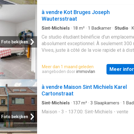
à vendre Kot Bruges Joseph
Wautersstraat
Sint-Michiels
·
18
m²
·
1
Badkamer
·
Studio
·
K
Terras
Ce studio étudiant bénéficie d’un emplacem
Foto bekijken
absolument exceptionnel. À seulement 300
Vives, juste à côté de la voie rapide et à dis
de marche de la gare, la résidence étudiante
Kotville est extrêmement bien accessible. D
Meer dan 1 maand geleden
Meer info
l’immeuble a été construit avec un grand sou
aangeboden door
immovlan
détail, selon des normes strictes et pensé 
l’avenir.La chambre étudiante est équipée d
à vendre Maison Sint Michiels Karel
sanitaires privatifs (meuble lavabo moderne
Cartonstraat
douche à l’italienne, WC suspendu), d’un bur
d’une armoire, d’un lit, d’un meuble mural et 
Sint-Michiels
·
137
m²
·
3
Slaapkamers
·
1
Bad
Geschakelde Woning
télévision. La résidence offre également di
Maison - 3 - 137.00: Sint-Michiels - vente
espaces de détente, notamment avec des t
Foto bekijken
de ping-pong et des vidéoprojecteurs dans 
espaces lounge. Un local à vélos est prévu, 