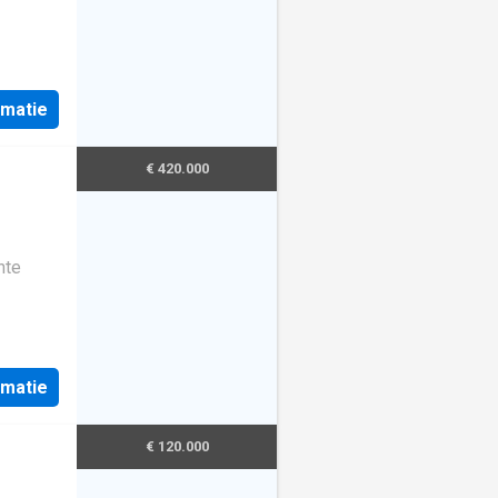
rmatie
€ 420.000
nte
rmatie
€ 120.000