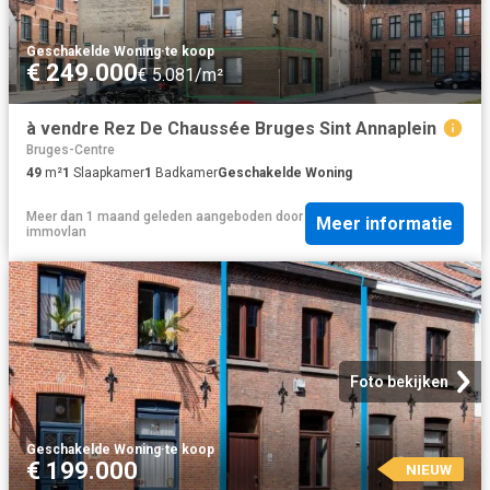
Geschakelde Woning
·
te koop
€ 249.000
€ 5.081/m²
à vendre Rez De Chaussée Bruges Sint Annaplein
Bruges-Centre
49
m²
1
Slaapkamer
1
Badkamer
Geschakelde Woning
Meer dan 1 maand geleden
aangeboden door
Meer informatie
immovlan
Foto bekijken
Geschakelde Woning
·
te koop
€ 199.000
NIEUW