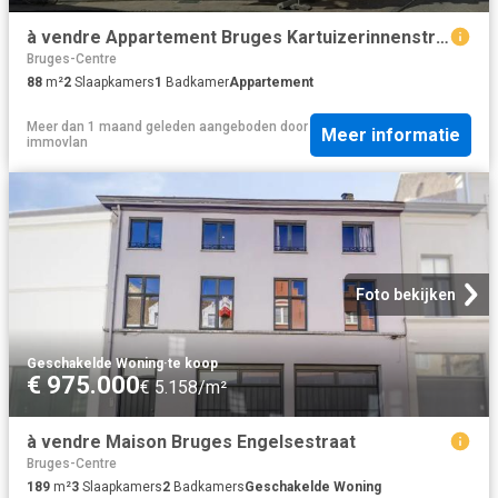
à vendre Appartement Bruges Kartuizerinnenstraat hoek Wollestraat
Bruges-Centre
88
m²
2
Slaapkamers
1
Badkamer
Appartement
Meer dan 1 maand geleden
aangeboden door
Meer informatie
immovlan
Foto bekijken
Geschakelde Woning
·
te koop
€ 975.000
€ 5.158/m²
à vendre Maison Bruges Engelsestraat
Bruges-Centre
189
m²
3
Slaapkamers
2
Badkamers
Geschakelde Woning