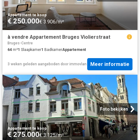
Appartement
·
te koop
€ 250.000
€ 3.906/m²
à vendre Appartement Bruges Violierstraat
Bruges-Centre
64
m²
1
Slaapkamer
1
Badkamer
Appartement
Meer informatie
3 weken geleden
aangeboden door
immovlan
Foto bekijken
Appartement
·
te koop
€ 275.000
€ 3.125/m²