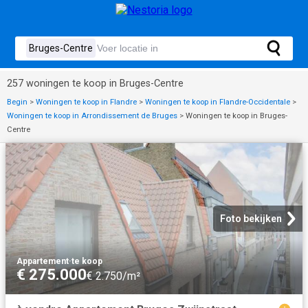
257 woningen te koop in Bruges-Centre
Begin
>
Woningen te koop in Flandre
>
Woningen te koop in Flandre-Occidentale
>
Woningen te koop in Arrondissement de Bruges
>
Woningen te koop in Bruges-
Centre
Foto bekijken
Appartement
·
te koop
€ 275.000
€ 2.750/m²