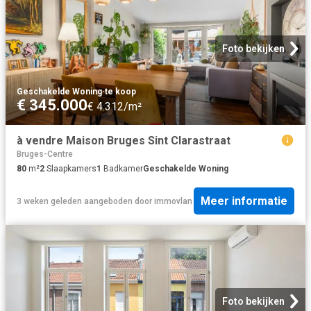
Foto bekijken
Geschakelde Woning
·
te koop
€ 345.000
€ 4.312/m²
à vendre Maison Bruges Sint Clarastraat
Bruges-Centre
80
m²
2
Slaapkamers
1
Badkamer
Geschakelde Woning
Meer informatie
3 weken geleden
aangeboden door
immovlan
Foto bekijken