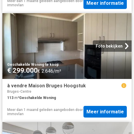
Meer dan 1 maand geleden
aangeboden door
Meer informatie
immovlan
Foto bekijken
Geschakelde Woning
·
te koop
€ 299.000
€ 2.646/m²
à vendre Maison Bruges Hoogstuk
Bruges-Centre
113
m²
Geschakelde Woning
Meer dan 1 maand geleden
aangeboden door
Meer informatie
immovlan