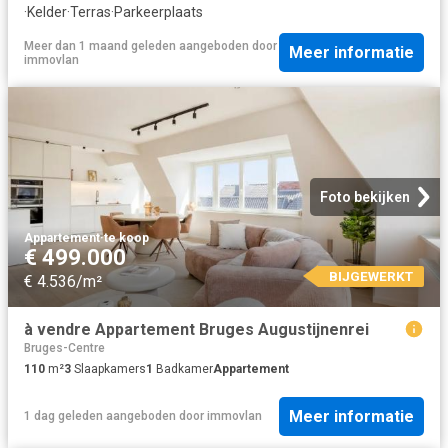
·
Kelder
·
Terras
·
Parkeerplaats
Meer dan 1 maand geleden
aangeboden door
Meer informatie
immovlan
Foto bekijken
Appartement
·
te koop
€ 499.000
BIJGEWERKT
€ 4.536/m²
à vendre Appartement Bruges Augustijnenrei
Bruges-Centre
110
m²
3
Slaapkamers
1
Badkamer
Appartement
Meer informatie
1 dag geleden
aangeboden door
immovlan