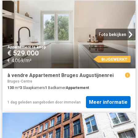
Foto bekijken
Appartement
·
te koop
€ 529.000
BIJGEWERKT
€ 4.069/m²
à vendre Appartement Bruges Augustijnenrei
Bruges-Centre
130
m²
3
Slaapkamers
1
Badkamer
Appartement
Meer informatie
1 dag geleden
aangeboden door
immovlan