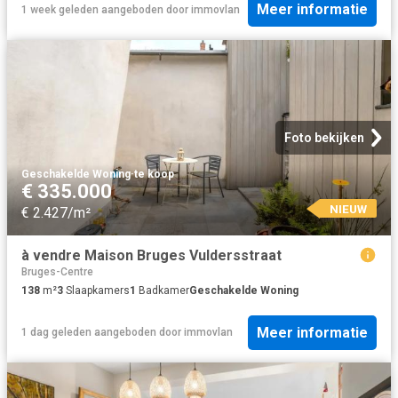
Meer informatie
1 week geleden
aangeboden door
immovlan
Foto bekijken
Geschakelde Woning
·
te koop
€ 335.000
NIEUW
€ 2.427/m²
à vendre Maison Bruges Vuldersstraat
Bruges-Centre
138
m²
3
Slaapkamers
1
Badkamer
Geschakelde Woning
Meer informatie
1 dag geleden
aangeboden door
immovlan