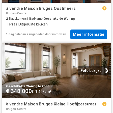
à vendre Maison Bruges Oostmeers
Bruges-Centre
2
Slaapkamers
1
Badkamer
Geschakelde Woning
·
Terras
·
IUitgeruste keuken
Meer informatie
1 dag geleden
aangeboden door
immovlan
Foto bekijken
Geschakelde Woning
·
te koop
€ 348.000
€ 1.493/m²
à vendre Maison Bruges Kleine Hoefijzerstraat
Bruges-Centre