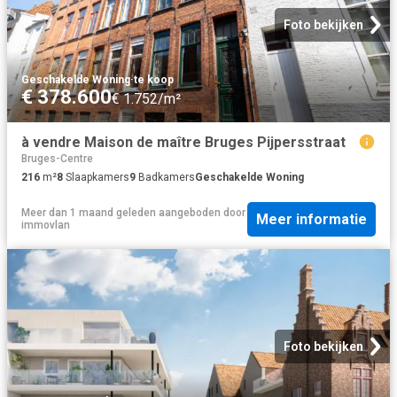
Foto bekijken
Geschakelde Woning
·
te koop
€ 378.600
€ 1.752/m²
à vendre Maison de maître Bruges Pijpersstraat
Bruges-Centre
216
m²
8
Slaapkamers
9
Badkamers
Geschakelde Woning
Meer dan 1 maand geleden
aangeboden door
Meer informatie
immovlan
Foto bekijken