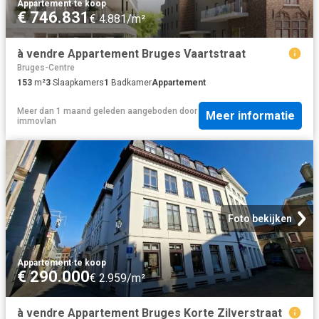
Appartement
·
te koop
€ 746.831
€ 4.881/m²
à vendre Appartement Bruges Vaartstraat
Bruges-Centre
153
m²
3
Slaapkamers
1
Badkamer
Appartement
Meer dan 1 maand geleden
aangeboden door
Meer informatie
immovlan
Foto bekijken
Appartement
·
te koop
€ 290.000
€ 2.959/m²
à vendre Appartement Bruges Korte Zilverstraat