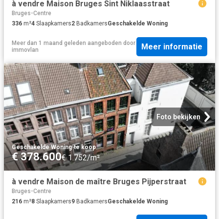
à vendre Maison Bruges Sint Niklaasstraat
Bruges-Centre
336
m²
4
Slaapkamers
2
Badkamers
Geschakelde Woning
Meer dan 1 maand geleden
aangeboden door
Meer informatie
immovlan
Foto bekijken
Geschakelde Woning
·
te koop
€ 378.600
€ 1.752/m²
à vendre Maison de maître Bruges Pijperstraat
Bruges-Centre
216
m²
8
Slaapkamers
9
Badkamers
Geschakelde Woning