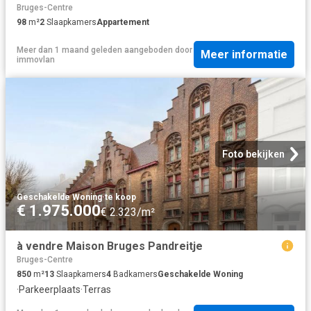
Bruges-Centre
98
m²
2
Slaapkamers
Appartement
Meer dan 1 maand geleden
aangeboden door
Meer informatie
immovlan
Foto bekijken
Geschakelde Woning
·
te koop
€ 1.975.000
€ 2.323/m²
à vendre Maison Bruges Pandreitje
Bruges-Centre
850
m²
13
Slaapkamers
4
Badkamers
Geschakelde Woning
·
Parkeerplaats
·
Terras