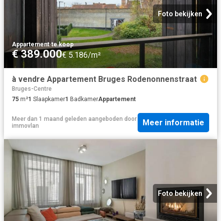
Foto bekijken
Appartement
·
te koop
€ 389.000
€ 5.186/m²
à vendre Appartement Bruges Rodenonnenstraat
Bruges-Centre
75
m²
1
Slaapkamer
1
Badkamer
Appartement
Meer dan 1 maand geleden
aangeboden door
Meer informatie
immovlan
Foto bekijken