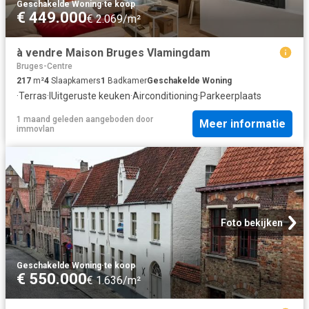
Geschakelde Woning
·
te koop
€ 449.000
€ 2.069/m²
à vendre Maison Bruges Vlamingdam
Bruges-Centre
217
m²
4
Slaapkamers
1
Badkamer
Geschakelde Woning
·
Terras
·
IUitgeruste keuken
·
Airconditioning
·
Parkeerplaats
1 maand geleden
aangeboden door
Meer informatie
immovlan
Foto bekijken
Geschakelde Woning
·
te koop
€ 550.000
€ 1.636/m²