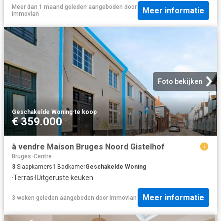
Meer dan 1 maand geleden
aangeboden door
Meer informatie
immovlan
Foto bekijken
Geschakelde Woning
·
te koop
€ 359.000
à vendre Maison Bruges Noord Gistelhof
Bruges-Centre
3
Slaapkamers
1
Badkamer
Geschakelde Woning
·
Terras
·
IUitgeruste keuken
Meer informatie
3 weken geleden
aangeboden door
immovlan