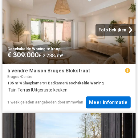
Foto bekijken
Geschakelde Woning
·
te koop
€ 309.000
€ 2.288/m²
à vendre Maison Bruges Blokstraat
Bruges-Centre
135
m²
4
Slaapkamers
1
Badkamer
Geschakelde Woning
·
Tuin
·
Terras
·
IUitgeruste keuken
Meer informatie
1 week geleden
aangeboden door
immovlan