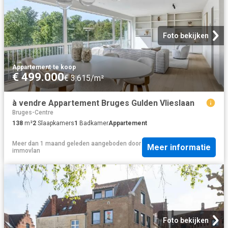
Foto bekijken
Appartement
·
te koop
€ 499.000
€ 3.615/m²
à vendre Appartement Bruges Gulden Vlieslaan
Bruges-Centre
138
m²
2
Slaapkamers
1
Badkamer
Appartement
Meer dan 1 maand geleden
aangeboden door
Meer informatie
immovlan
Foto bekijken