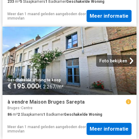
233
m²
5
Slaapkamers
1
Badkamer
Geschakelde Woning
Meer dan 1 maand geleden
aangeboden door
Meer informatie
immovlan
Foto bekijken
Geschakelde Woning
·
te koop
€ 195.000
€ 2.267/m²
à vendre Maison Bruges Sarepta
Bruges-Centre
86
m²
2
Slaapkamers
1
Badkamer
Geschakelde Woning
Meer dan 1 maand geleden
aangeboden door
Meer informatie
immovlan