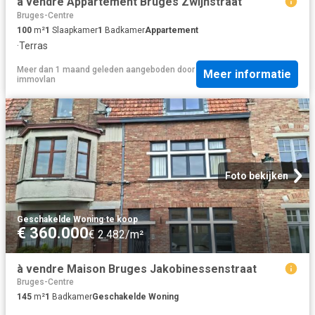
à vendre Appartement Bruges Zwijnstraat
Bruges-Centre
100
m²
1
Slaapkamer
1
Badkamer
Appartement
·
Terras
Meer dan 1 maand geleden
aangeboden door
Meer informatie
immovlan
Foto bekijken
Geschakelde Woning
·
te koop
€ 360.000
€ 2.482/m²
à vendre Maison Bruges Jakobinessenstraat
Bruges-Centre
145
m²
1
Badkamer
Geschakelde Woning