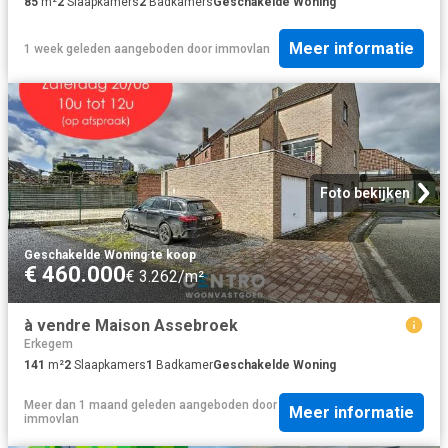
85
m²
2
Slaapkamers
2
Badkamers
Geschakelde Woning
Meer informatie
1 week geleden
aangeboden door
immovlan
Foto bekijken
Geschakelde Woning
·
te koop
€ 460.000
€ 3.262/m²
à vendre Maison Assebroek
Erkegem
141
m²
2
Slaapkamers
1
Badkamer
Geschakelde Woning
Meer dan 1 maand geleden
aangeboden door
Meer informatie
immovlan