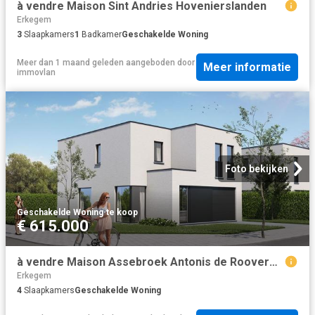
à vendre Maison Sint Andries Hovenierslanden
Erkegem
3
Slaapkamers
1
Badkamer
Geschakelde Woning
Meer dan 1 maand geleden
aangeboden door
Meer informatie
immovlan
Foto bekijken
Geschakelde Woning
·
te koop
€ 615.000
à vendre Maison Assebroek Antonis de Rooverestraat
Erkegem
4
Slaapkamers
Geschakelde Woning