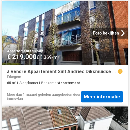
Foto bekijken
Appartement
·
te koop
€ 219.000
€ 3.369/m²
à vendre Appartement Sint Andries Diksmuidse Heerweg
Erkegem
65
m²
1
Slaapkamer
1
Badkamer
Appartement
Meer dan 1 maand geleden
aangeboden door
Meer informatie
immovlan