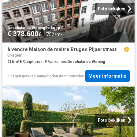
Foto bekijken
Geschakelde Woning
·
te koop
€ 378.600
€ 1.752/m²
à vendre Maison de maître Bruges Pijperstraat
Erkegem
216
m²
8
Slaapkamers
9
Badkamers
Geschakelde Woning
Meer informatie
5 dagen geleden
aangeboden door
immovlan
Foto bekijken