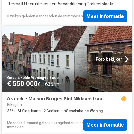
·
Terras
·
IUitgeruste keuken
·
Airconditioning
·
Parkeerplaats
Meer informatie
3 weken geleden
aangeboden door
immovlan
Foto bekijken
Geschakelde Woning
·
te koop
€ 550.000
€ 1.636/m²
à vendre Maison Bruges Sint Niklaasstraat
Erkegem
336
m²
4
Slaapkamers
2
Badkamers
Geschakelde Woning
Meer dan 1 maand geleden
aangeboden door
Meer informatie
immovlan