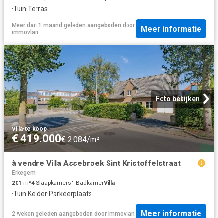
·
Tuin
·
Terras
Meer dan 1 maand geleden
aangeboden door
Meer informatie
immovlan
Foto bekijken
Villa
·
te koop
€ 419.000
€ 2.084/m²
à vendre Villa Assebroek Sint Kristoffelstraat
Erkegem
201
m²
4
Slaapkamers
1
Badkamer
Villa
·
Tuin
·
Kelder
·
Parkeerplaats
Meer informatie
2 weken geleden
aangeboden door
immovlan