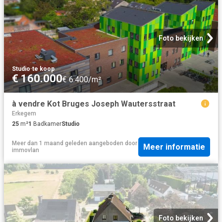
Foto bekijken
Studio
·
te koop
€ 160.000
€ 6.400/m²
à vendre Kot Bruges Joseph Wautersstraat
Erkegem
25
m²
1
Badkamer
Studio
Meer dan 1 maand geleden
aangeboden door
Meer informatie
immovlan
Foto bekijken