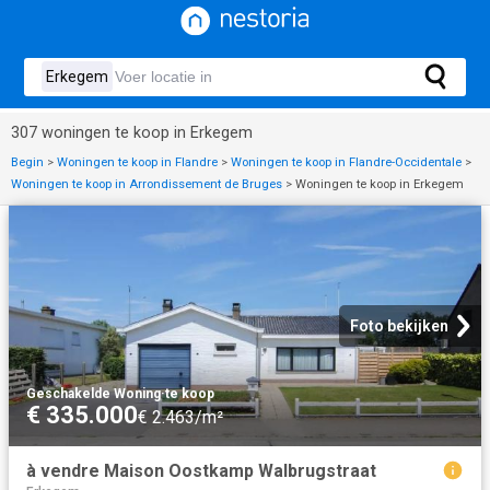
307 woningen te koop in Erkegem
Begin
>
Woningen te koop in Flandre
>
Woningen te koop in Flandre-Occidentale
>
Woningen te koop in Arrondissement de Bruges
>
Woningen te koop in Erkegem
Foto bekijken
Geschakelde Woning
·
te koop
€ 335.000
€ 2.463/m²
à vendre Maison Oostkamp Walbrugstraat