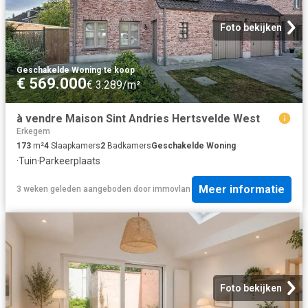
Foto bekijken
Geschakelde Woning
·
te koop
€ 569.000
€ 3.289/m²
à vendre Maison Sint Andries Hertsvelde West
Erkegem
173
m²
4
Slaapkamers
2
Badkamers
Geschakelde Woning
·
Tuin
·
Parkeerplaats
Meer informatie
3 weken geleden
aangeboden door
immovlan
Foto bekijken