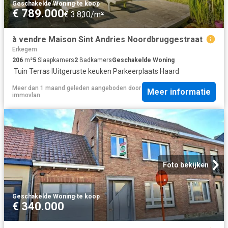
Geschakelde Woning
·
te koop
€ 789.000
€ 3.830/m²
à vendre Maison Sint Andries Noordbruggestraat
Erkegem
206
m²
5
Slaapkamers
2
Badkamers
Geschakelde Woning
·
Tuin
·
Terras
·
IUitgeruste keuken
·
Parkeerplaats
·
Haard
Meer dan 1 maand geleden
aangeboden door
Meer informatie
immovlan
Foto bekijken
Geschakelde Woning
·
te koop
€ 340.000