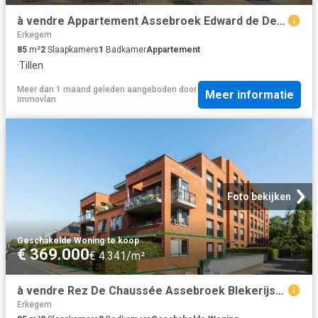
à vendre Appartement Assebroek Edward de Denestraat
Erkegem
85
m²
2
Slaapkamers
1
Badkamer
Appartement
·
Tillen
Meer dan 1 maand geleden
aangeboden door
Meer informatie
immovlan
Foto bekijken
Geschakelde Woning
·
te koop
€ 369.000
€ 4.341/m²
à vendre Rez De Chaussée Assebroek Blekerijstraat
Erkegem