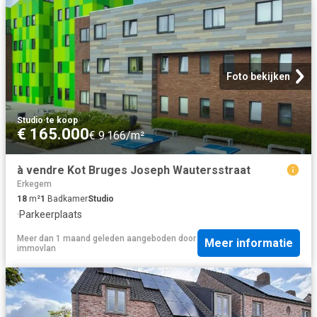
Foto bekijken
Studio
·
te koop
€ 165.000
€ 9.166/m²
à vendre Kot Bruges Joseph Wautersstraat
Erkegem
18
m²
1
Badkamer
Studio
·
Parkeerplaats
Meer dan 1 maand geleden
aangeboden door
Meer informatie
immovlan