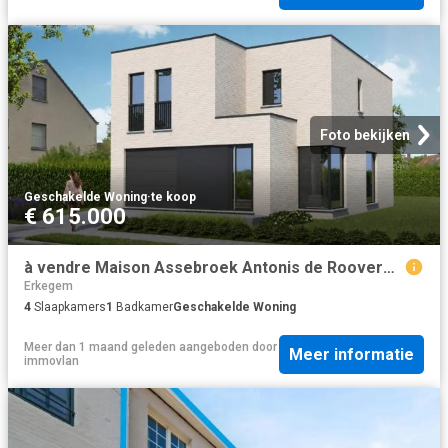
Foto bekijken
Geschakelde Woning
·
te koop
€ 615.000
à vendre Maison Assebroek Antonis de Rooverestraat
Erkegem
4
Slaapkamers
1
Badkamer
Geschakelde Woning
Meer dan 1 maand geleden
aangeboden door
Meer informatie
immovlan