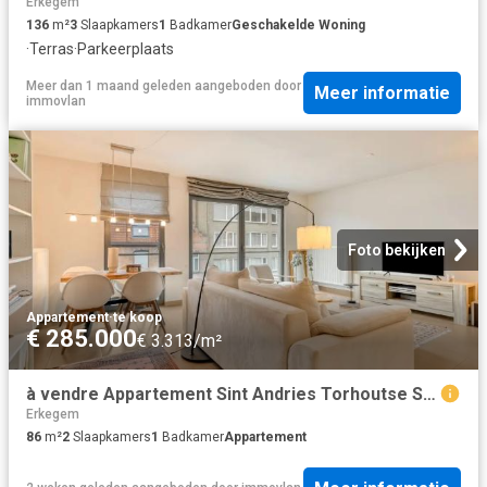
Erkegem
136
m²
3
Slaapkamers
1
Badkamer
Geschakelde Woning
·
Terras
·
Parkeerplaats
Meer dan 1 maand geleden
aangeboden door
Meer informatie
immovlan
Foto bekijken
Appartement
·
te koop
€ 285.000
€ 3.313/m²
à vendre Appartement Sint Andries Torhoutse Steenweg
Erkegem
86
m²
2
Slaapkamers
1
Badkamer
Appartement