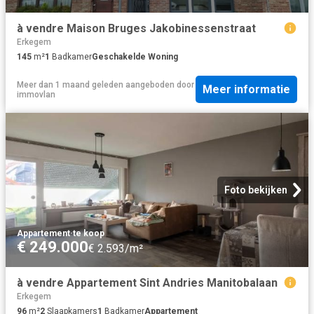
à vendre Maison Bruges Jakobinessenstraat
Erkegem
145
m²
1
Badkamer
Geschakelde Woning
Meer dan 1 maand geleden
aangeboden door
Meer informatie
immovlan
Foto bekijken
Appartement
·
te koop
€ 249.000
€ 2.593/m²
à vendre Appartement Sint Andries Manitobalaan
Erkegem
96
m²
2
Slaapkamers
1
Badkamer
Appartement