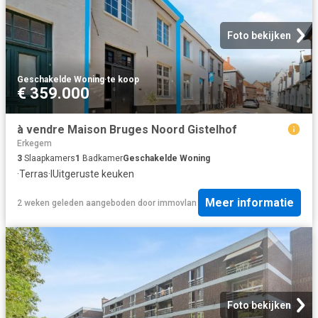
Foto bekijken
Geschakelde Woning
·
te koop
€ 359.000
à vendre Maison Bruges Noord Gistelhof
Erkegem
3
Slaapkamers
1
Badkamer
Geschakelde Woning
·
Terras
·
IUitgeruste keuken
Meer informatie
2 weken geleden
aangeboden door
immovlan
Foto bekijken