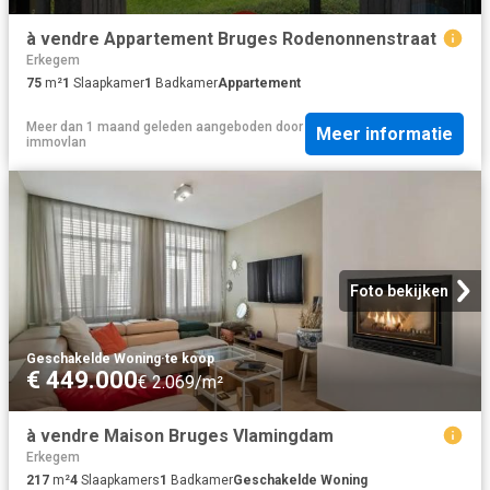
à vendre Appartement Bruges Rodenonnenstraat
Erkegem
75
m²
1
Slaapkamer
1
Badkamer
Appartement
Meer dan 1 maand geleden
aangeboden door
Meer informatie
immovlan
Foto bekijken
Geschakelde Woning
·
te koop
€ 449.000
€ 2.069/m²
à vendre Maison Bruges Vlamingdam
Erkegem
217
m²
4
Slaapkamers
1
Badkamer
Geschakelde Woning