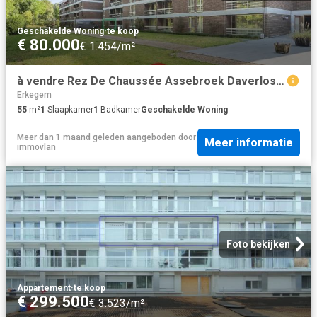
Geschakelde Woning
·
te koop
€ 80.000
€ 1.454/m²
à vendre Rez De Chaussée Assebroek Daverlostraat
Erkegem
55
m²
1
Slaapkamer
1
Badkamer
Geschakelde Woning
Meer dan 1 maand geleden
aangeboden door
Meer informatie
immovlan
Foto bekijken
Appartement
·
te koop
€ 299.500
€ 3.523/m²