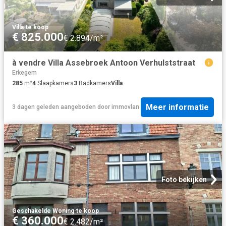
Villa
·
te koop
€ 825.000
€ 2.894/m²
à vendre Villa Assebroek Antoon Verhulststraat
Erkegem
285
m²
4
Slaapkamers
3
Badkamers
Villa
Meer informatie
3 dagen geleden
aangeboden door
immovlan
Foto bekijken
Geschakelde Woning
·
te koop
€ 360.000
€ 2.482/m²