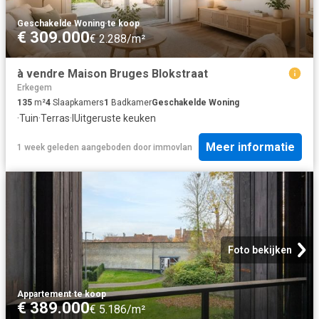
Geschakelde Woning
·
te koop
€ 309.000
€ 2.288/m²
à vendre Maison Bruges Blokstraat
Erkegem
135
m²
4
Slaapkamers
1
Badkamer
Geschakelde Woning
·
Tuin
·
Terras
·
IUitgeruste keuken
Meer informatie
1 week geleden
aangeboden door
immovlan
Foto bekijken
Appartement
·
te koop
€ 389.000
€ 5.186/m²