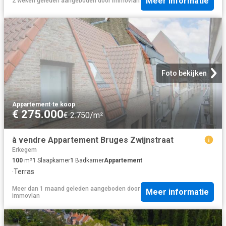
Meer informatie
2 weken geleden
aangeboden door
immovlan
Foto bekijken
Appartement
·
te koop
€ 275.000
€ 2.750/m²
à vendre Appartement Bruges Zwijnstraat
Erkegem
100
m²
1
Slaapkamer
1
Badkamer
Appartement
·
Terras
Meer dan 1 maand geleden
aangeboden door
Meer informatie
immovlan