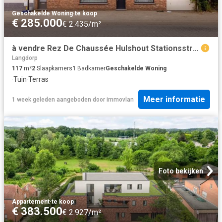
Geschakelde Woning
·
te koop
€ 285.000
€ 2.435/m²
à vendre Rez De Chaussée Hulshout Stationsstraat
Langdorp
117
m²
2
Slaapkamers
1
Badkamer
Geschakelde Woning
·
Tuin
·
Terras
Meer informatie
1 week geleden
aangeboden door
immovlan
Foto bekijken
Appartement
·
te koop
€ 383.500
€ 2.927/m²