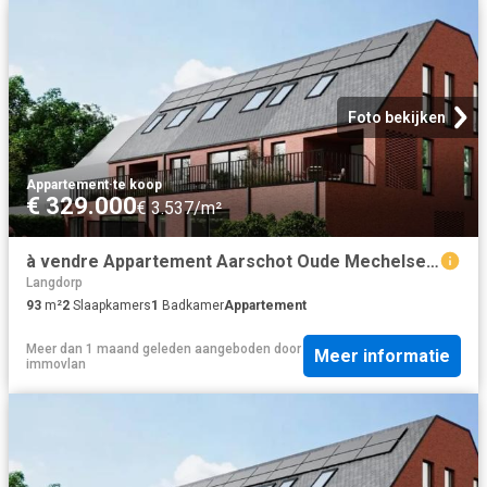
Foto bekijken
Appartement
·
te koop
€ 329.000
€ 3.537/m²
à vendre Appartement Aarschot Oude Mechelsebaan
Langdorp
93
m²
2
Slaapkamers
1
Badkamer
Appartement
Meer dan 1 maand geleden
aangeboden door
Meer informatie
immovlan