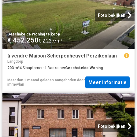
Foto bekijken
Geschakelde Woning
·
te koop
€ 452.250
€ 2.227/m²
à vendre Maison Scherpenheuvel Perzikenlaan
Langdorp
203
m²
4
Slaapkamers
1
Badkamer
Geschakelde Woning
Meer dan 1 maand geleden
aangeboden door
Meer informatie
immovlan
Foto bekijken