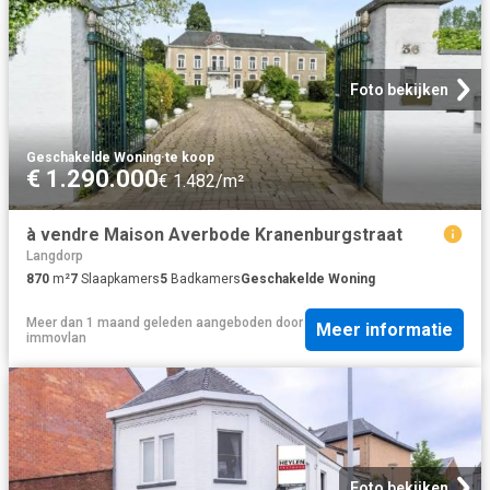
Foto bekijken
Geschakelde Woning
·
te koop
€ 1.290.000
€ 1.482/m²
à vendre Maison Averbode Kranenburgstraat
Langdorp
870
m²
7
Slaapkamers
5
Badkamers
Geschakelde Woning
Meer dan 1 maand geleden
aangeboden door
Meer informatie
immovlan
Foto bekijken