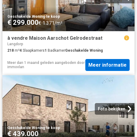
Geschakelde Woning
·
te koop
€ 299.000
€ 1.371/m²
à vendre Maison Aarschot Gelrodestraat
Langdorp
218
m²
4
Slaapkamers
1
Badkamer
Geschakelde Woning
Meer dan 1 maand geleden
aangeboden door
Meer informatie
immovlan
Foto bekijken
Geschakelde Woning
·
te koop
€ 439.000