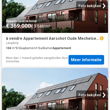
Foto bekijken
Appartement
·
te koop
€ 369.000
€ 3.548/m²
à vendre Appartement Aarschot Oude Mechelsebaan
Langdorp
104
m²
3
Slaapkamers
1
Badkamer
Appartement
Meer dan 1 maand geleden
aangeboden door
Meer informatie
immovlan
Foto bekijken