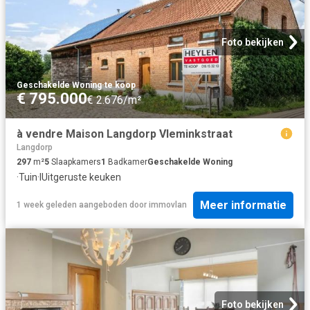
Foto bekijken
Geschakelde Woning
·
te koop
€ 795.000
€ 2.676/m²
à vendre Maison Langdorp Vleminkstraat
Langdorp
297
m²
5
Slaapkamers
1
Badkamer
Geschakelde Woning
·
Tuin
·
IUitgeruste keuken
Meer informatie
1 week geleden
aangeboden door
immovlan
Foto bekijken