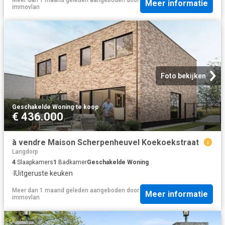
Meer informatie
immovlan
Foto bekijken
Geschakelde Woning
·
te koop
€ 436.000
à vendre Maison Scherpenheuvel Koekoekstraat
Langdorp
4
Slaapkamers
1
Badkamer
Geschakelde Woning
·
IUitgeruste keuken
Meer dan 1 maand geleden
aangeboden door
Meer informatie
immovlan