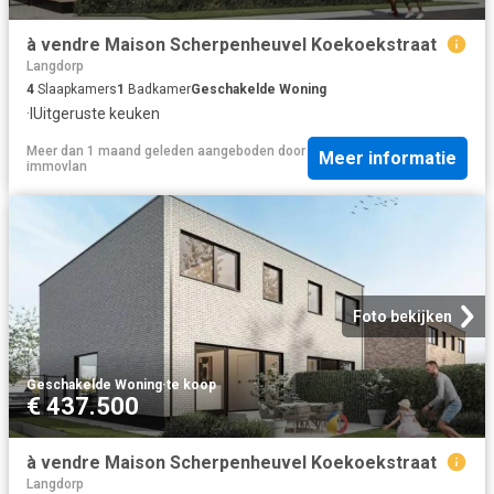
à vendre Maison Scherpenheuvel Koekoekstraat
Langdorp
4
Slaapkamers
1
Badkamer
Geschakelde Woning
·
IUitgeruste keuken
Meer dan 1 maand geleden
aangeboden door
Meer informatie
immovlan
Foto bekijken
Geschakelde Woning
·
te koop
€ 437.500
à vendre Maison Scherpenheuvel Koekoekstraat
Langdorp