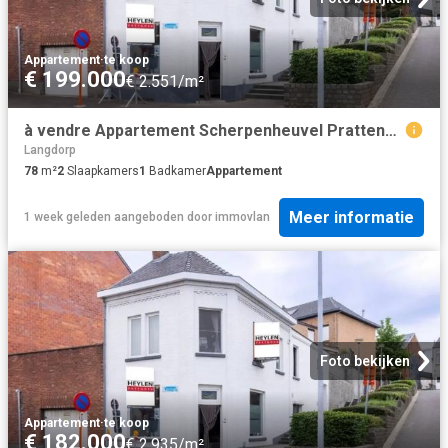
Appartement
·
te koop
€ 199.000
€ 2.551/m²
à vendre Appartement Scherpenheuvel Prattenborgstraat
Langdorp
78
m²
2
Slaapkamers
1
Badkamer
Appartement
Meer informatie
1 week geleden
aangeboden door
immovlan
Foto bekijken
Appartement
·
te koop
€ 182.000
€ 2.935/m²