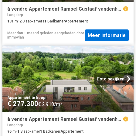
à vendre Appartement Ramsel Gustaaf vandenheuvelstraat
Langdorp
131
m²
2
Slaapkamers
1
Badkamer
Appartement
Meer dan 1 maand geleden
aangeboden door
Meer informatie
immovlan
Foto bekijken
Appartement
·
te koop
€ 277.300
€ 2.918/m²
à vendre Appartement Ramsel Gustaaf vandenheuvelstraat
Langdorp
95
m²
1
Slaapkamer
1
Badkamer
Appartement