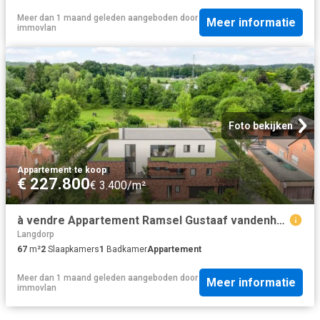
Meer dan 1 maand geleden
aangeboden door
Meer informatie
immovlan
Foto bekijken
Appartement
·
te koop
€ 227.800
€ 3.400/m²
à vendre Appartement Ramsel Gustaaf vandenheuvelstraat
Langdorp
67
m²
2
Slaapkamers
1
Badkamer
Appartement
Meer dan 1 maand geleden
aangeboden door
Meer informatie
immovlan