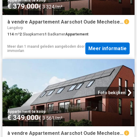
Appartement
·
te koop
€ 379.000
€ 3.324/m²
à vendre Appartement Aarschot Oude Mechelsebaan
Langdorp
114
m²
2
Slaapkamers
1
Badkamer
Appartement
Meer dan 1 maand geleden
aangeboden door
Meer informatie
immovlan
Foto bekijken
Appartement
·
te koop
€ 349.000
€ 3.561/m²
à vendre Appartement Aarschot Oude Mechelsebaan