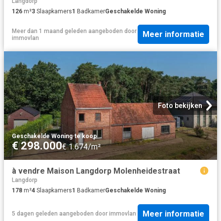
Langdorp
126
m²
3
Slaapkamers
1
Badkamer
Geschakelde Woning
Meer dan 1 maand geleden
aangeboden door
Meer informatie
immovlan
Foto bekijken
Geschakelde Woning
·
te koop
€ 298.000
€ 1.674/m²
à vendre Maison Langdorp Molenheidestraat
Langdorp
178
m²
4
Slaapkamers
1
Badkamer
Geschakelde Woning
Meer informatie
5 dagen geleden
aangeboden door
immovlan