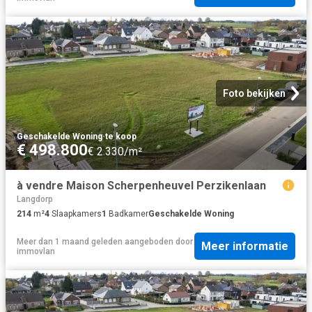
Foto bekijken
Geschakelde Woning
·
te koop
€ 498.800
€ 2.330/m²
à vendre Maison Scherpenheuvel Perzikenlaan
Langdorp
214
m²
4
Slaapkamers
1
Badkamer
Geschakelde Woning
Meer dan 1 maand geleden
aangeboden door
Meer informatie
immovlan