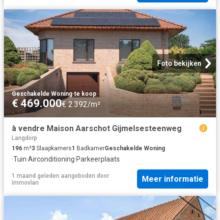
Foto bekijken
Geschakelde Woning
·
te koop
€ 469.000
€ 2.392/m²
à vendre Maison Aarschot Gijmelsesteenweg
Langdorp
196
m²
3
Slaapkamers
1
Badkamer
Geschakelde Woning
·
Tuin
·
Airconditioning
·
Parkeerplaats
1 maand geleden
aangeboden door
Meer informatie
immovlan