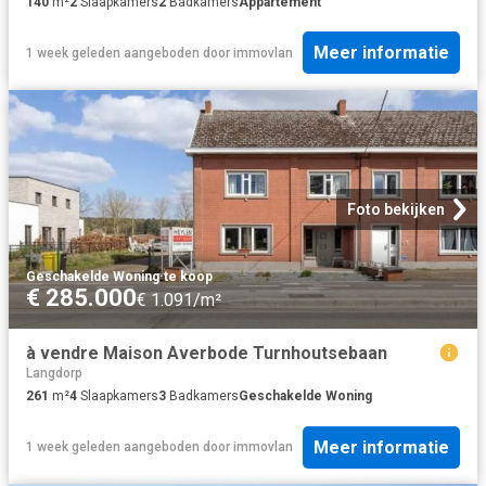
140
m²
2
Slaapkamers
2
Badkamers
Appartement
Meer informatie
1 week geleden
aangeboden door
immovlan
Foto bekijken
Geschakelde Woning
·
te koop
€ 285.000
€ 1.091/m²
à vendre Maison Averbode Turnhoutsebaan
Langdorp
261
m²
4
Slaapkamers
3
Badkamers
Geschakelde Woning
Meer informatie
1 week geleden
aangeboden door
immovlan