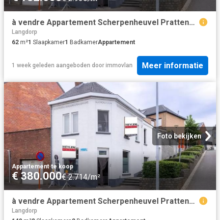
à vendre Appartement Scherpenheuvel Prattenborgstraat
Langdorp
62
m²
1
Slaapkamer
1
Badkamer
Appartement
Meer informatie
1 week geleden
aangeboden door
immovlan
Foto bekijken
Appartement
·
te koop
€ 380.000
€ 2.714/m²
à vendre Appartement Scherpenheuvel Prattenborgstraat
Langdorp