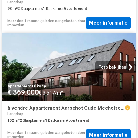
Langdorp
98
m²
2
Slaapkamers
1
Badkamer
Appartement
Meer dan 1 maand geleden
aangeboden door
Meer informatie
immovlan
Foto bekijken
Appartement
·
te koop
€ 369.000
€ 3.617/m²
à vendre Appartement Aarschot Oude Mechelsebaan
Langdorp
102
m²
2
Slaapkamers
1
Badkamer
Appartement
Meer dan 1 maand geleden
aangeboden door
Meer informatie
immovlan