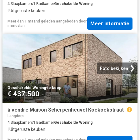
4
Slaapkamers
1
Badkamer
Geschakelde Woning
·
IUitgeruste keuken
Meer dan 1 maand geleden
aangeboden door
Meer informatie
immovlan
Foto bekijken
Geschakelde Woning
·
te koop
€ 437.500
à vendre Maison Scherpenheuvel Koekoekstraat
Langdorp
4
Slaapkamers
1
Badkamer
Geschakelde Woning
·
IUitgeruste keuken
Meer dan 1 maand geleden
aangeboden door