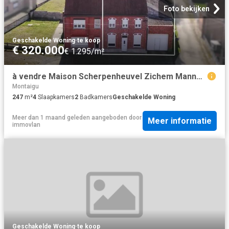
Foto bekijken
Geschakelde Woning
·
te koop
€ 320.000
€ 1.295/m²
à vendre Maison Scherpenheuvel Zichem Mannenberg
Montaigu
247
m²
4
Slaapkamers
2
Badkamers
Geschakelde Woning
Meer dan 1 maand geleden
aangeboden door
Meer informatie
immovlan
Geschakelde Woning
·
te koop