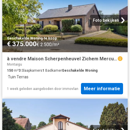
Foto bekijken
Geschakelde Woning
·
te koop
€ 375.000
€ 2.500/m²
à vendre Maison Scherpenheuvel Zichem Mercuriuslaan
Montaigu
150
m²
3
Slaapkamers
1
Badkamer
Geschakelde Woning
·
Tuin
·
Terras
Meer informatie
1 week geleden
aangeboden door
immovlan