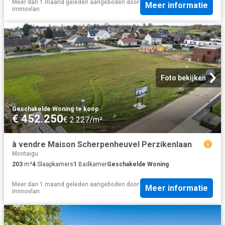
Meer dan 1 maand geleden
aangeboden door
Meer informatie
immovlan
Foto bekijken
Geschakelde Woning
·
te koop
€ 452.250
€ 2.227/m²
à vendre Maison Scherpenheuvel Perzikenlaan
Montaigu
203
m²
4
Slaapkamers
1
Badkamer
Geschakelde Woning
Meer dan 1 maand geleden
aangeboden door
Meer informatie
immovlan