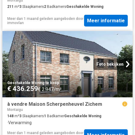
Montaigu
211
m²
3
Slaapkamers
2
Badkamers
Geschakelde Woning
Meer dan 1 maand geleden
aangeboden door
Meer informatie
immovlan
Foto bekijken
Geschakelde Woning
·
te koop
€ 436.259
€ 2.947/m²
à vendre Maison Scherpenheuvel Zichem
Montaigu
148
m²
3
Slaapkamers
1
Badkamer
Geschakelde Woning
·
Verwarming
Meer dan 1 maand geleden
aangeboden door