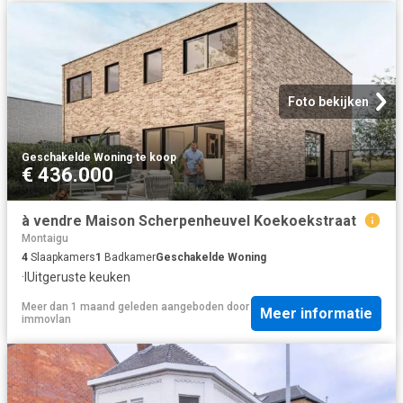
Foto bekijken
Geschakelde Woning
·
te koop
€ 436.000
à vendre Maison Scherpenheuvel Koekoekstraat
Montaigu
4
Slaapkamers
1
Badkamer
Geschakelde Woning
·
IUitgeruste keuken
Meer dan 1 maand geleden
aangeboden door
Meer informatie
immovlan