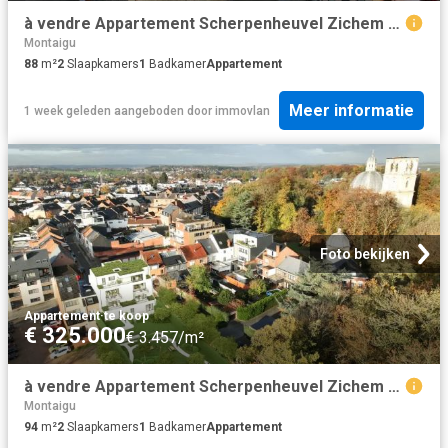
à vendre Appartement Scherpenheuvel Zichem Diestsestraat
Montaigu
88
m²
2
Slaapkamers
1
Badkamer
Appartement
Meer informatie
1 week geleden
aangeboden door
immovlan
Foto bekijken
Appartement
·
te koop
€ 325.000
€ 3.457/m²
à vendre Appartement Scherpenheuvel Zichem Diestsestraat
Montaigu
94
m²
2
Slaapkamers
1
Badkamer
Appartement