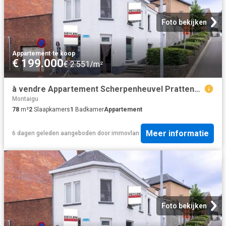
Foto bekijken
Appartement
·
te koop
€ 199.000
€ 2.551/m²
à vendre Appartement Scherpenheuvel Prattenborgstraat
Montaigu
78
m²
2
Slaapkamers
1
Badkamer
Appartement
Meer informatie
6 dagen geleden
aangeboden door
immovlan
Foto bekijken