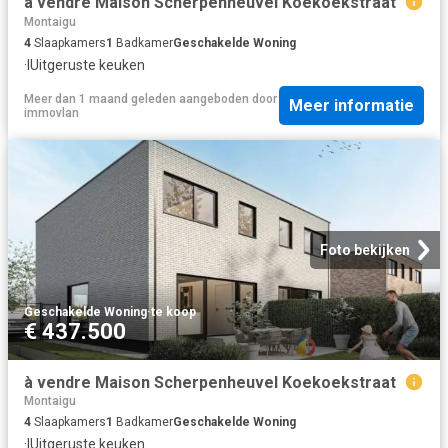
à vendre Maison Scherpenheuvel Koekoekstraat
Montaigu
4
Slaapkamers
1
Badkamer
Geschakelde Woning
·
IUitgeruste keuken
Meer dan 1 maand geleden
aangeboden door
Meer informatie
immovlan
Foto bekijken
Geschakelde Woning
·
te koop
€ 437.500
à vendre Maison Scherpenheuvel Koekoekstraat
Montaigu
4
Slaapkamers
1
Badkamer
Geschakelde Woning
·
IUitgeruste keuken