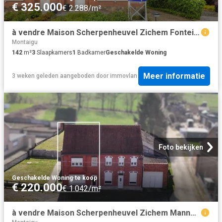
€ 325.000
€ 2.288/m²
à vendre Maison Scherpenheuvel Zichem Fonteinstraat
Montaigu
142
m²
3
Slaapkamers
1
Badkamer
Geschakelde Woning
Meer informatie
3 weken geleden
aangeboden door
immovlan
Foto bekijken
Geschakelde Woning
·
te koop
€ 220.000
€ 1.042/m²
à vendre Maison Scherpenheuvel Zichem Mannenberg