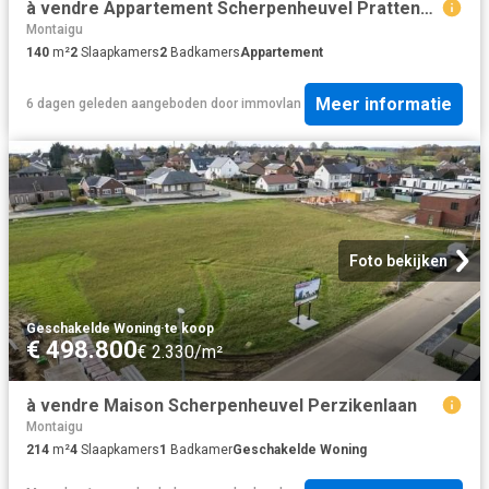
à vendre Appartement Scherpenheuvel Prattenborgstraat
Montaigu
140
m²
2
Slaapkamers
2
Badkamers
Appartement
Meer informatie
6 dagen geleden
aangeboden door
immovlan
Foto bekijken
Geschakelde Woning
·
te koop
€ 498.800
€ 2.330/m²
à vendre Maison Scherpenheuvel Perzikenlaan
Montaigu
214
m²
4
Slaapkamers
1
Badkamer
Geschakelde Woning