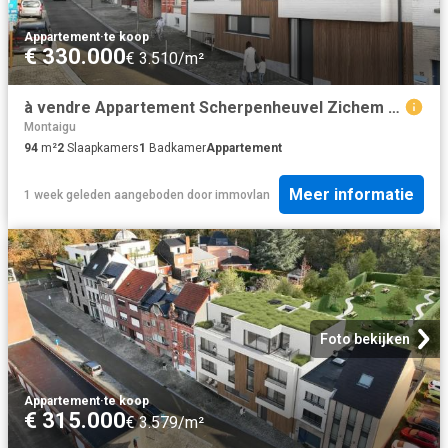
Appartement
·
te koop
€ 330.000
€ 3.510/m²
à vendre Appartement Scherpenheuvel Zichem Diestsestraat
Montaigu
94
m²
2
Slaapkamers
1
Badkamer
Appartement
Meer informatie
1 week geleden
aangeboden door
immovlan
Foto bekijken
Appartement
·
te koop
€ 315.000
€ 3.579/m²