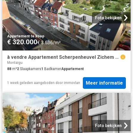
Foto bekijken
Appartement
·
te koop
€ 320.000
€ 3.636/m²
à vendre Appartement Scherpenheuvel Zichem Diestsestraat
Montaigu
88
m²
2
Slaapkamers
1
Badkamer
Appartement
Meer informatie
1 week geleden
aangeboden door
immovlan
Foto bekijken