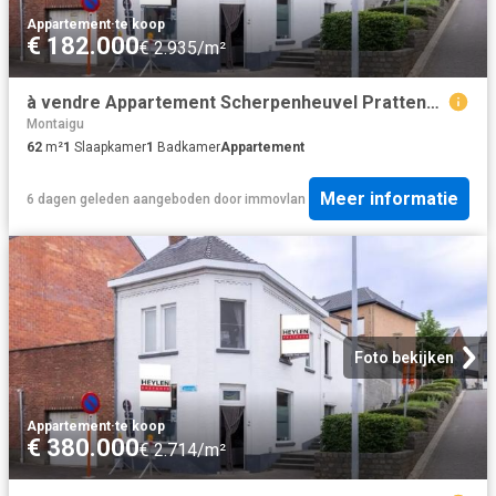
Appartement
·
te koop
€ 182.000
€ 2.935/m²
à vendre Appartement Scherpenheuvel Prattenborgstraat
Montaigu
62
m²
1
Slaapkamer
1
Badkamer
Appartement
Meer informatie
6 dagen geleden
aangeboden door
immovlan
Foto bekijken
Appartement
·
te koop
€ 380.000
€ 2.714/m²