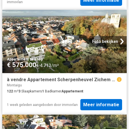
Meer informatie
immovlan
Foto bekijken
Appartement
·
te koop
€ 575.000
€ 4.713/m²
à vendre Appartement Scherpenheuvel Zichem Diestsestraat
Montaigu
122
m²
3
Slaapkamers
1
Badkamer
Appartement
Meer informatie
1 week geleden
aangeboden door
immovlan