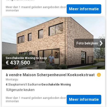
Meer dan 1 maand geleden
aangeboden door
Meer informatie
immovlan
Foto bekijken
Geschakelde Woning
·
te koop
€ 437.500
à vendre Maison Scherpenheuvel Koekoekstraat
Montaigu
4
Slaapkamers
1
Badkamer
Geschakelde Woning
·
IUitgeruste keuken
Meer dan 1 maand geleden
aangeboden door
Meer informatie
immovlan