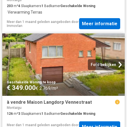
Montaigu
203
m²
4
Slaapkamers
1
Badkamer
Geschakelde Woning
·
Verwarming
·
Terras
Meer dan 1 maand geleden
aangeboden door
Meer informatie
Immovlan
Foto bekijken
Geschakelde Woning
·
te koop
€ 349.000
€ 2.769/m²
à vendre Maison Langdorp Vennestraat
Montaigu
126
m²
3
Slaapkamers
1
Badkamer
Geschakelde Woning
Meer dan 1 maand geleden
aangeboden door
Meer informatie