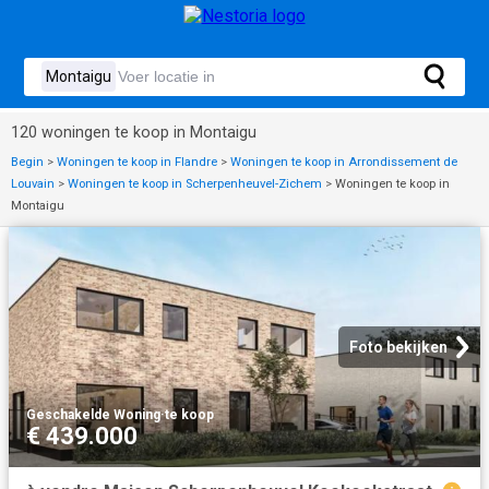
120 woningen te koop in Montaigu
Begin
>
Woningen te koop in Flandre
>
Woningen te koop in Arrondissement de
Louvain
>
Woningen te koop in Scherpenheuvel-Zichem
>
Woningen te koop in
Montaigu
Foto bekijken
Geschakelde Woning
·
te koop
€ 439.000