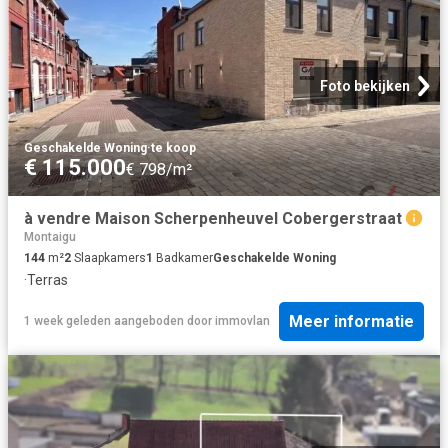
Foto bekijken
Geschakelde Woning
·
te koop
€ 115.000
€ 798/m²
à vendre Maison Scherpenheuvel Cobergerstraat
Montaigu
144
m²
2
Slaapkamers
1
Badkamer
Geschakelde Woning
·
Terras
Meer informatie
1 week geleden
aangeboden door
immovlan