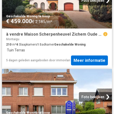
Foto bekijken
Geschakelde Woning
·
te koop
€ 459.000
€ 2.185/m²
à vendre Maison Scherpenheuvel Zichem Oude Tiensebaan
Montaigu
210
m²
4
Slaapkamers
1
Badkamer
Geschakelde Woning
·
Tuin
·
Terras
Meer informatie
5 dagen geleden
aangeboden door
immovlan
Foto bekijken
Geschakelde Woning
·
te koop