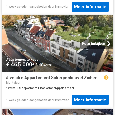
Meer informatie
1 week geleden
aangeboden door
immovlan
Foto bekijken
Appartement
·
te koop
€ 465.000
€ 3.604/m²
à vendre Appartement Scherpenheuvel Zichem Diestsestraat
Montaigu
129
m²
3
Slaapkamers
1
Badkamer
Appartement
Meer informatie
1 week geleden
aangeboden door
immovlan