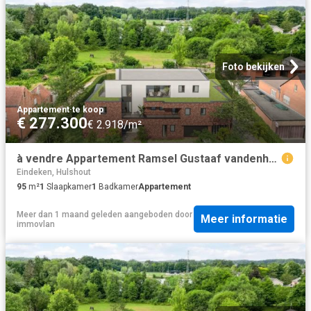
Foto bekijken
Appartement
·
te koop
€ 277.300
€ 2.918/m²
à vendre Appartement Ramsel Gustaaf vandenheuvelstraat
Eindeken, Hulshout
95
m²
1
Slaapkamer
1
Badkamer
Appartement
Meer dan 1 maand geleden
aangeboden door
Meer informatie
immovlan