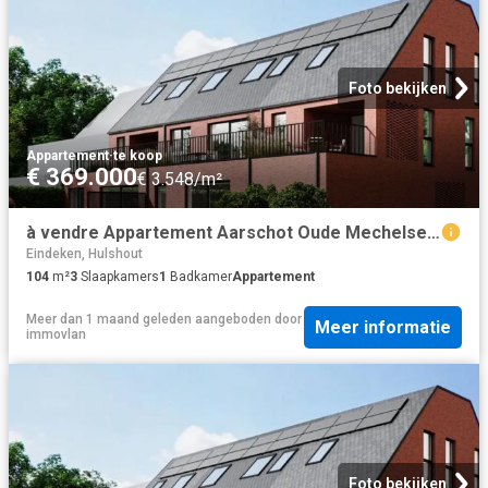
Foto bekijken
Appartement
·
te koop
€ 369.000
€ 3.548/m²
à vendre Appartement Aarschot Oude Mechelsebaan
Eindeken, Hulshout
104
m²
3
Slaapkamers
1
Badkamer
Appartement
Meer dan 1 maand geleden
aangeboden door
Meer informatie
immovlan
Foto bekijken