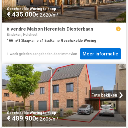
Geschakelde Woning
·
te koop
€ 435.000
€ 2.620/m²
à vendre Maison Herentals Diesterbaan
Eindeken, Hulshout
166
m²
3
Slaapkamers
1
Badkamer
Geschakelde Woning
Meer informatie
1 week geleden
aangeboden door
immovlan
Foto bekijken
Geschakelde Woning
·
te koop
€ 489.900
€ 2.605/m²