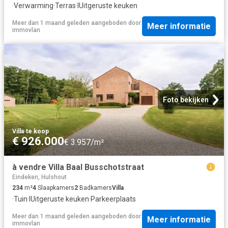
·
Verwarming
·
Terras
·
IUitgeruste keuken
Meer dan 1 maand geleden
aangeboden door
Meer informatie
immovlan
Foto bekijken
Villa
·
te koop
€ 926.000
€ 3.957/m²
à vendre Villa Baal Busschotstraat
Eindeken, Hulshout
234
m²
4
Slaapkamers
2
Badkamers
Villa
·
Tuin
·
IUitgeruste keuken
·
Parkeerplaats
Meer dan 1 maand geleden
aangeboden door
Meer informatie
immovlan