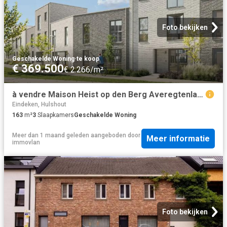
Foto bekijken
Geschakelde Woning
·
te koop
€ 369.500
€ 2.266/m²
à vendre Maison Heist op den Berg Averegtenlaan
Eindeken, Hulshout
163
m²
3
Slaapkamers
Geschakelde Woning
Meer dan 1 maand geleden
aangeboden door
Meer informatie
immovlan
Foto bekijken