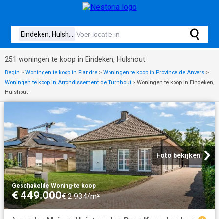
251 woningen te koop in Eindeken, Hulshout
Begin
>
Woningen te koop in Flandre
>
Woningen te koop in Province de Anvers
>
Woningen te koop in Arrondissement de Turnhout
>
Woningen te koop in Eindeken,
Hulshout
Foto bekijken
Geschakelde Woning
·
te koop
€ 449.000
€ 2.934/m²