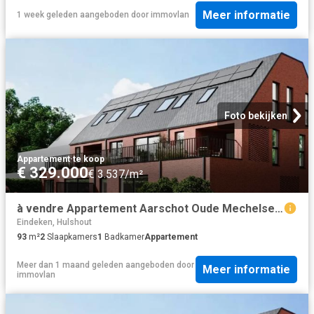
Meer informatie
1 week geleden
aangeboden door
immovlan
Foto bekijken
Appartement
·
te koop
€ 329.000
€ 3.537/m²
à vendre Appartement Aarschot Oude Mechelsebaan
Eindeken, Hulshout
93
m²
2
Slaapkamers
1
Badkamer
Appartement
Meer dan 1 maand geleden
aangeboden door
Meer informatie
immovlan