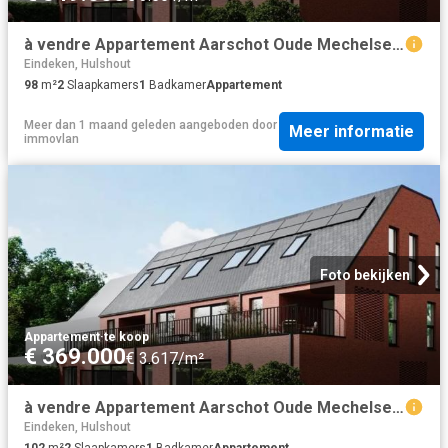
à vendre Appartement Aarschot Oude Mechelsebaan
Eindeken, Hulshout
98
m²
2
Slaapkamers
1
Badkamer
Appartement
Meer dan 1 maand geleden
aangeboden door
Meer informatie
immovlan
Foto bekijken
Appartement
·
te koop
€ 369.000
€ 3.617/m²
à vendre Appartement Aarschot Oude Mechelsebaan
Eindeken, Hulshout