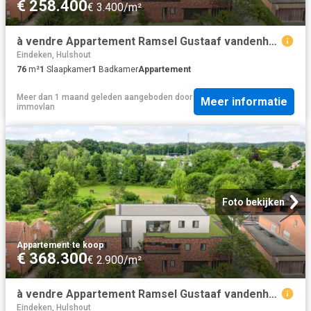
€ 258.400
€ 3.400/m²
à vendre Appartement Ramsel Gustaaf vandenheuvelstraat
Eindeken, Hulshout
76
m²
1
Slaapkamer
1
Badkamer
Appartement
Meer dan 1 maand geleden
aangeboden door
Meer informatie
immovlan
Foto bekijken
Appartement
·
te koop
€ 368.300
€ 2.900/m²
à vendre Appartement Ramsel Gustaaf vandenheuvelstraat
Eindeken, Hulshout