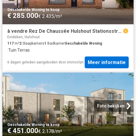
Geschakelde Woning
·
te koop
€ 285.000
€ 2.435/m²
à vendre Rez De Chaussée Hulshout Stationsstraat
Eindeken, Hulshout
117
m²
2
Slaapkamers
1
Badkamer
Geschakelde Woning
·
Tuin
·
Terras
Meer informatie
6 dagen geleden
aangeboden door
immovlan
Foto bekijken
Geschakelde Woning
·
te koop
€ 451.000
€ 2.178/m²