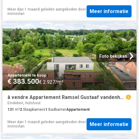
Meer dan 1 maand geleden
aangeboden door
Meer informatie
immovlan
Foto bekijken
Appartement
·
te koop
€ 383.500
€ 2.927/m²
à vendre Appartement Ramsel Gustaaf vandenheuvelstraat
Eindeken, Hulshout
131
m²
2
Slaapkamers
1
Badkamer
Appartement
Meer dan 1 maand geleden
aangeboden door
Meer informatie
immovlan