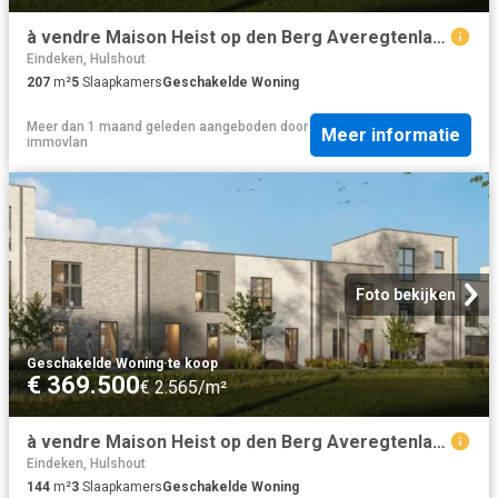
à vendre Maison Heist op den Berg Averegtenlaan
Eindeken, Hulshout
207
m²
5
Slaapkamers
Geschakelde Woning
Meer dan 1 maand geleden
aangeboden door
Meer informatie
immovlan
Foto bekijken
Geschakelde Woning
·
te koop
€ 369.500
€ 2.565/m²
à vendre Maison Heist op den Berg Averegtenlaan
Eindeken, Hulshout
144
m²
3
Slaapkamers
Geschakelde Woning