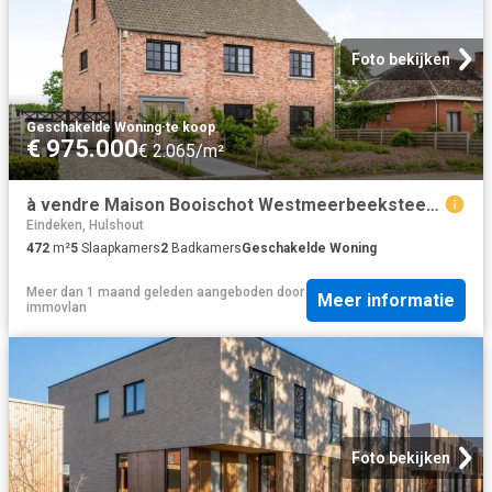
Foto bekijken
Geschakelde Woning
·
te koop
€ 975.000
€ 2.065/m²
à vendre Maison Booischot Westmeerbeeksteenweg
Eindeken, Hulshout
472
m²
5
Slaapkamers
2
Badkamers
Geschakelde Woning
Meer dan 1 maand geleden
aangeboden door
Meer informatie
immovlan
Foto bekijken