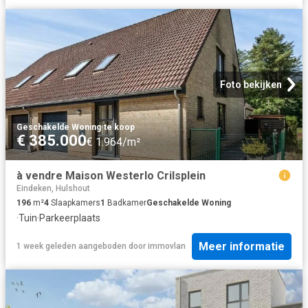
Foto bekijken
Geschakelde Woning
·
te koop
€ 385.000
€ 1.964/m²
à vendre Maison Westerlo Crilsplein
Eindeken, Hulshout
196
m²
4
Slaapkamers
1
Badkamer
Geschakelde Woning
·
Tuin
·
Parkeerplaats
Meer informatie
1 week geleden
aangeboden door
immovlan