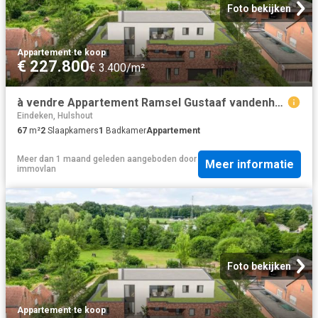
Foto bekijken
Appartement
·
te koop
€ 227.800
€ 3.400/m²
à vendre Appartement Ramsel Gustaaf vandenheuvelstraat
Eindeken, Hulshout
67
m²
2
Slaapkamers
1
Badkamer
Appartement
Meer dan 1 maand geleden
aangeboden door
Meer informatie
immovlan
Foto bekijken
Appartement
·
te koop