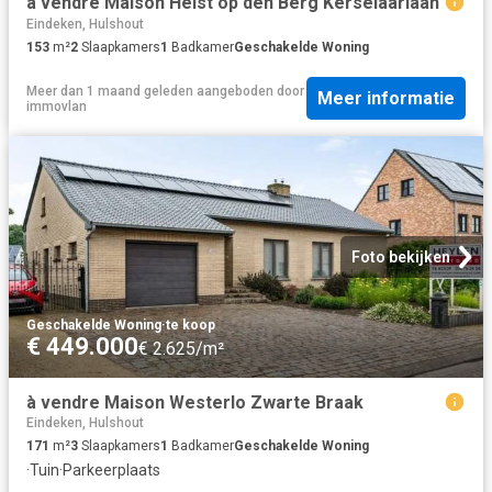
à vendre Maison Heist op den Berg Kerselaarlaan
Eindeken, Hulshout
153
m²
2
Slaapkamers
1
Badkamer
Geschakelde Woning
Meer dan 1 maand geleden
aangeboden door
Meer informatie
immovlan
Foto bekijken
Geschakelde Woning
·
te koop
€ 449.000
€ 2.625/m²
à vendre Maison Westerlo Zwarte Braak
Eindeken, Hulshout
171
m²
3
Slaapkamers
1
Badkamer
Geschakelde Woning
·
Tuin
·
Parkeerplaats