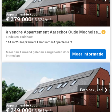
Appartement
·
te koop
€ 379.000
€ 3.324/m²
à vendre Appartement Aarschot Oude Mechelsebaan
Eindeken, Hulshout
114
m²
2
Slaapkamers
1
Badkamer
Appartement
Meer dan 1 maand geleden
aangeboden door
Meer informatie
immovlan
Foto bekijken
Appartement
·
te koop
€ 349.000
€ 3.561/m²