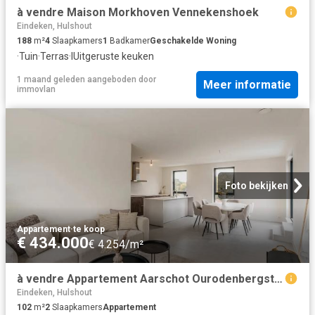
à vendre Maison Morkhoven Vennekenshoek
Eindeken, Hulshout
188
m²
4
Slaapkamers
1
Badkamer
Geschakelde Woning
·
Tuin
·
Terras
·
IUitgeruste keuken
1 maand geleden
aangeboden door
Meer informatie
immovlan
Foto bekijken
Appartement
·
te koop
€ 434.000
€ 4.254/m²
à vendre Appartement Aarschot Ourodenbergstraat
Eindeken, Hulshout
102
m²
2
Slaapkamers
Appartement