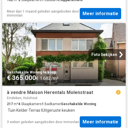
102
m²
2
Slaapkamers
1
Badkamer
Appartement
Meer dan 1 maand geleden
aangeboden door
Meer informatie
immovlan
Foto bekijken
Geschakelde Woning
·
te koop
€ 365.000
€ 1.682/m²
à vendre Maison Herentals Molenstraat
Eindeken, Hulshout
217
m²
4
Slaapkamers
1
Badkamer
Geschakelde Woning
·
Tuin
·
Kelder
·
Terras
·
IUitgeruste keuken
Meer informatie
3 weken geleden
aangeboden door
immovlan