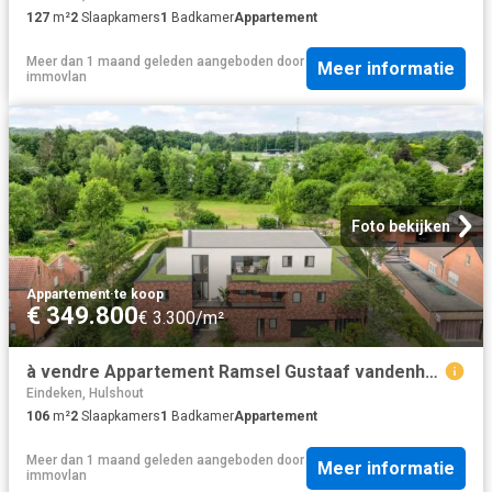
127
m²
2
Slaapkamers
1
Badkamer
Appartement
Meer dan 1 maand geleden
aangeboden door
Meer informatie
immovlan
Foto bekijken
Appartement
·
te koop
€ 349.800
€ 3.300/m²
à vendre Appartement Ramsel Gustaaf vandenheuvelstraat
Eindeken, Hulshout
106
m²
2
Slaapkamers
1
Badkamer
Appartement
Meer dan 1 maand geleden
aangeboden door
Meer informatie
immovlan