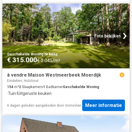
Foto bekijken
Geschakelde Woning
·
te koop
€ 315.000
€ 2.045/m²
à vendre Maison Westmeerbeek Moerdijk
Eindeken, Hulshout
154
m²
2
Slaapkamers
1
Badkamer
Geschakelde Woning
·
Tuin
·
IUitgeruste keuken
Meer informatie
6 dagen geleden
aangeboden door
immovlan