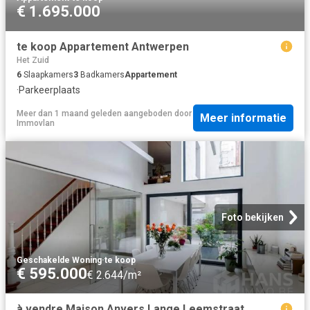
€ 1.695.000
te koop Appartement Antwerpen
Het Zuid
6
Slaapkamers
3
Badkamers
Appartement
·
Parkeerplaats
Meer dan 1 maand geleden
aangeboden door
Meer informatie
Immovlan
Foto bekijken
Geschakelde Woning
·
te koop
€ 595.000
€ 2.644/m²
à vendre Maison Anvers Lange Leemstraat