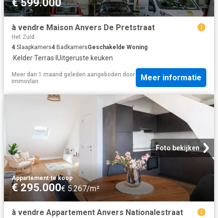
€ 599.000
à vendre Maison Anvers De Pretstraat
Het Zuid
4
Slaapkamers
4
Badkamers
Geschakelde Woning
·
Kelder
·
Terras
·
IUitgeruste keuken
Meer dan 1 maand geleden
aangeboden door
Meer informatie
immovlan
Foto bekijken
Appartement
·
te koop
€ 295.000
€ 5.267/m²
à vendre Appartement Anvers Nationalestraat