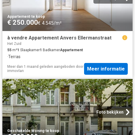
Appartement
·
te koop
€ 250.000
€ 4.545/m²
à vendre Appartement Anvers Ellermanstraat
Het Zuid
55
m²
1
Slaapkamer
1
Badkamer
Appartement
·
Terras
Meer dan 1 maand geleden
aangeboden door
Meer informatie
immovlan
Foto bekijken
Geschakelde Woning
·
te koop