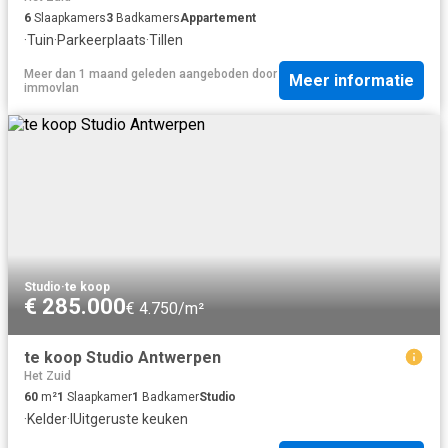
6
Slaapkamers
3
Badkamers
Appartement
·
Tuin
·
Parkeerplaats
·
Tillen
Meer dan 1 maand geleden
aangeboden door
Meer informatie
immovlan
Studio
·
te koop
€ 285.000
€ 4.750/m²
te koop Studio Antwerpen
Het Zuid
60
m²
1
Slaapkamer
1
Badkamer
Studio
·
Kelder
·
IUitgeruste keuken