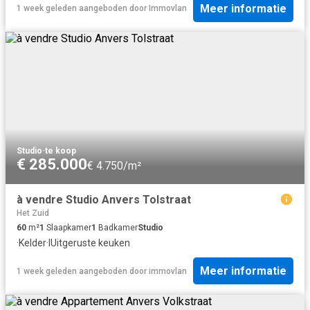
Meer informatie
1 week geleden
aangeboden door
Immovlan
Studio
·
te koop
€ 285.000
€ 4.750/m²
à vendre Studio Anvers Tolstraat
Het Zuid
60
m²
1
Slaapkamer
1
Badkamer
Studio
·
Kelder
·
IUitgeruste keuken
Meer informatie
1 week geleden
aangeboden door
immovlan