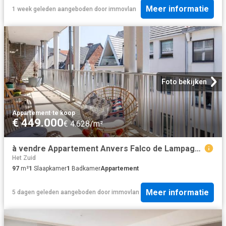
Meer informatie
1 week geleden
aangeboden door
immovlan
Foto bekijken
Appartement
·
te koop
€ 449.000
€ 4.628/m²
à vendre Appartement Anvers Falco de Lampageplein
Het Zuid
97
m²
1
Slaapkamer
1
Badkamer
Appartement
Meer informatie
5 dagen geleden
aangeboden door
immovlan