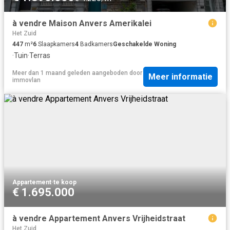
à vendre Maison Anvers Amerikalei
Het Zuid
447
m²
6
Slaapkamers
4
Badkamers
Geschakelde Woning
·
Tuin
·
Terras
Meer dan 1 maand geleden
aangeboden door
Meer informatie
immovlan
Appartement
·
te koop
€ 1.695.000
à vendre Appartement Anvers Vrijheidstraat
Het Zuid