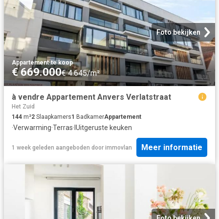
Foto bekijken
Appartement
·
te koop
€ 669.000
€ 4.645/m²
à vendre Appartement Anvers Verlatstraat
Het Zuid
144
m²
2
Slaapkamers
1
Badkamer
Appartement
·
Verwarming
·
Terras
·
IUitgeruste keuken
Meer informatie
1 week geleden
aangeboden door
immovlan
Foto bekijken