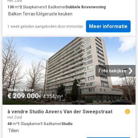
Het Zuid
130
m²
2
Slaapkamers
1
Badkamer
Dubbele Bovenwoning
·
Balkon
·
Terras
·
IUitgeruste keuken
Meer informatie
1 week geleden
aangeboden door
immovlan
Foto bekijken
Studio
·
te koop
€ 209.000
€ 4.354/m²
à vendre Studio Anvers Van der Sweepstraat
Het Zuid
48
m²
1
Slaapkamer
1
Badkamer
Studio
·
Tillen