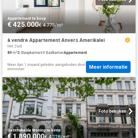
Appartement
·
te koop
€ 425.000
€ 4.775/m²
à vendre Appartement Anvers Amerikalei
Het Zuid
89
m²
2
Slaapkamers
1
Badkamer
Appartement
Meer dan 1 maand geleden
aangeboden door
Meer informatie
immovlan
Foto bekijken
Geschakelde Woning
·
te koop
€ 1.890.000
€ 4.228/m²