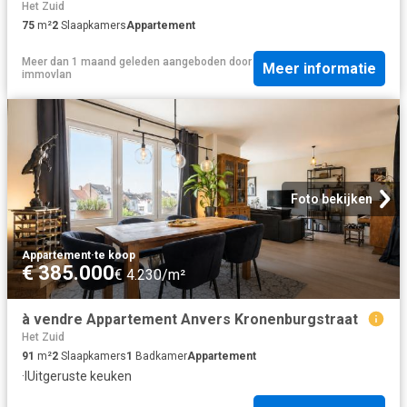
Het Zuid
75
m²
2
Slaapkamers
Appartement
Meer dan 1 maand geleden
aangeboden door
Meer informatie
immovlan
Foto bekijken
Appartement
·
te koop
€ 385.000
€ 4.230/m²
à vendre Appartement Anvers Kronenburgstraat
Het Zuid
91
m²
2
Slaapkamers
1
Badkamer
Appartement
·
IUitgeruste keuken