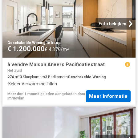
Foto bekijken
Geschakelde Woning
·
te koop
€ 1.200.000
€ 4.379/m²
à vendre Maison Anvers Pacificatiestraat
Het Zuid
274
m²
3
Slaapkamers
3
Badkamers
Geschakelde Woning
·
Kelder
·
Verwarming
·
Tillen
Meer dan 1 maand geleden
aangeboden door
Meer informatie
immovlan