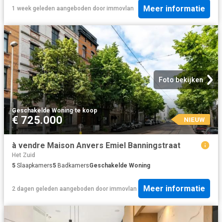
Meer informatie
1 week geleden
aangeboden door
immovlan
Foto bekijken
Geschakelde Woning
·
te koop
€ 725.000
NIEUW
à vendre Maison Anvers Emiel Banningstraat
Het Zuid
5
Slaapkamers
5
Badkamers
Geschakelde Woning
Meer informatie
2 dagen geleden
aangeboden door
immovlan