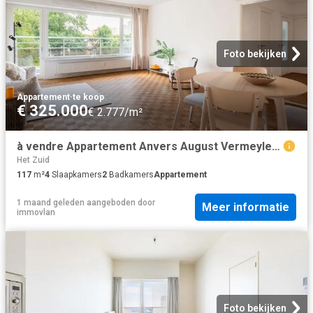
Foto bekijken
Appartement
·
te koop
€ 325.000
€ 2.777/m²
à vendre Appartement Anvers August Vermeylenlaan
Het Zuid
117
m²
4
Slaapkamers
2
Badkamers
Appartement
1 maand geleden
aangeboden door
Meer informatie
immovlan
Foto bekijken