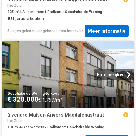
Het Zuid
225
m²
4
Slaapkamers
1
Badkamer
Geschakelde Woning
·
IUitgeruste keuken
Meer informatie
5 dagen geleden
aangeboden door
immovlan
Foto bekijken
Geschakelde Woning
·
te koop
€ 320.000
€ 1.767/m²
à vendre Maison Anvers Magdalenastraat
Het Zuid
181
m²
4
Slaapkamers
2
Badkamers
Geschakelde Woning