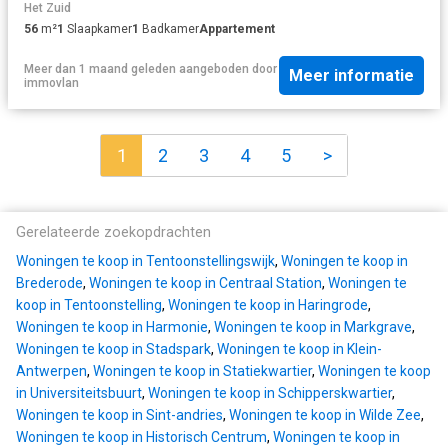
Het Zuid
56
m²
1
Slaapkamer
1
Badkamer
Appartement
Meer dan 1 maand geleden
aangeboden door
Meer informatie
immovlan
1
2
3
4
5
>
Gerelateerde zoekopdrachten
Woningen te koop in Tentoonstellingswijk
,
Woningen te koop in
Brederode
,
Woningen te koop in Centraal Station
,
Woningen te
koop in Tentoonstelling
,
Woningen te koop in Haringrode
,
Woningen te koop in Harmonie
,
Woningen te koop in Markgrave
,
Woningen te koop in Stadspark
,
Woningen te koop in Klein-
Antwerpen
,
Woningen te koop in Statiekwartier
,
Woningen te koop
in Universiteitsbuurt
,
Woningen te koop in Schipperskwartier
,
Woningen te koop in Sint-andries
,
Woningen te koop in Wilde Zee
,
Woningen te koop in Historisch Centrum
,
Woningen te koop in