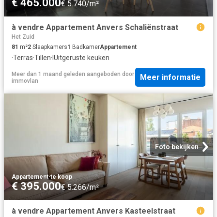
€ 465.000
€ 5.740/m²
à vendre Appartement Anvers Schaliënstraat
Het Zuid
81
m²
2
Slaapkamers
1
Badkamer
Appartement
·
Terras
·
Tillen
·
IUitgeruste keuken
Meer dan 1 maand geleden
aangeboden door
Meer informatie
immovlan
Foto bekijken
Appartement
·
te koop
€ 395.000
€ 5.266/m²
à vendre Appartement Anvers Kasteelstraat