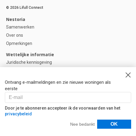
© 2026 Lifull Connect
Nestoria
Samenwerken
Over ons
Opmerkingen
Wettelijke informatie
Juridische kennisgeving
Privacybeleid
Cookie-beleid
Ontvang e-mailmeldingen en zie nieuwe woningen als
Cookie instellingen
eerste
Help
Vragen
Door je te abonneren accepteer ik de voorwaarden van het
privacybeleid
Onze partners
Filters
OK
Nee bedankt