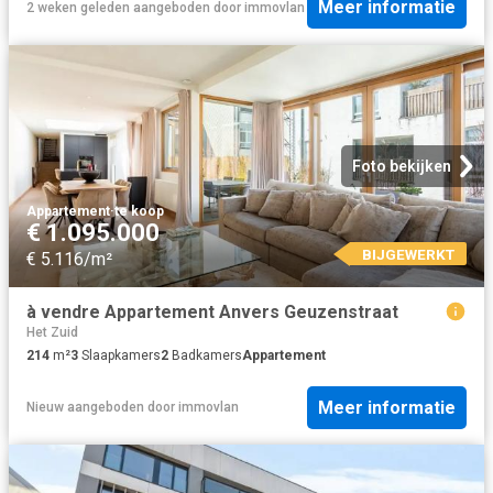
Meer informatie
2 weken geleden
aangeboden door
immovlan
Foto bekijken
Appartement
·
te koop
€ 1.095.000
BIJGEWERKT
€ 5.116/m²
à vendre Appartement Anvers Geuzenstraat
Het Zuid
214
m²
3
Slaapkamers
2
Badkamers
Appartement
Meer informatie
Nieuw
aangeboden door
immovlan