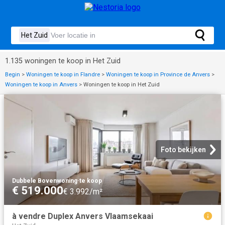
1.135 woningen te koop in Het Zuid
Begin
>
Woningen te koop in Flandre
>
Woningen te koop in Province de Anvers
>
Woningen te koop in Anvers
>
Woningen te koop in Het Zuid
Foto bekijken
Dubbele Bovenwoning
·
te koop
€ 519.000
€ 3.992/m²
à vendre Duplex Anvers Vlaamsekaai