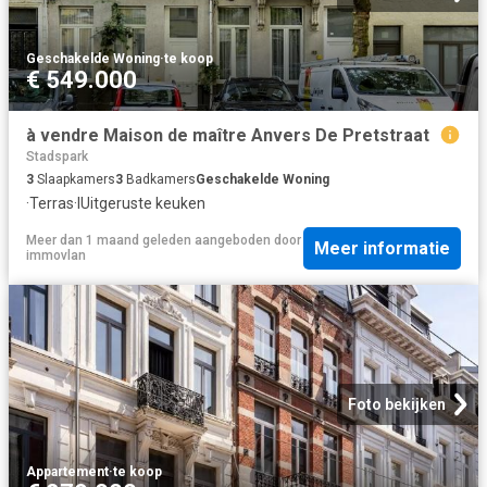
Geschakelde Woning
·
te koop
€ 549.000
à vendre Maison de maître Anvers De Pretstraat
Stadspark
3
Slaapkamers
3
Badkamers
Geschakelde Woning
·
Terras
·
IUitgeruste keuken
Meer dan 1 maand geleden
aangeboden door
Meer informatie
immovlan
Foto bekijken
Appartement
·
te koop