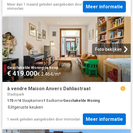
Meer dan 1 maand geleden
aangeboden door
Meer informatie
immovlan
Foto bekijken
Geschakelde Woning
·
te koop
€ 419.000
€ 2.464/m²
à vendre Maison Anvers Dahliastraat
Stadspark
170
m²
4
Slaapkamers
1
Badkamer
Geschakelde Woning
·
IUitgeruste keuken
Meer informatie
1 week geleden
aangeboden door
immovlan