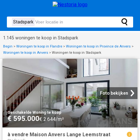
1.145 woningen te koop in Stadspark
Begin
>
Woningen te koop in Flandre
>
Woningen te koop in Province de Anvers
>
Woningen te koop in Anvers
>
Woningen te koop in Stadspark
Foto bekijken
Geschakelde Woning
·
te koop
€ 595.000
€ 2.644/m²
à vendre Maison Anvers Lange Leemstraat