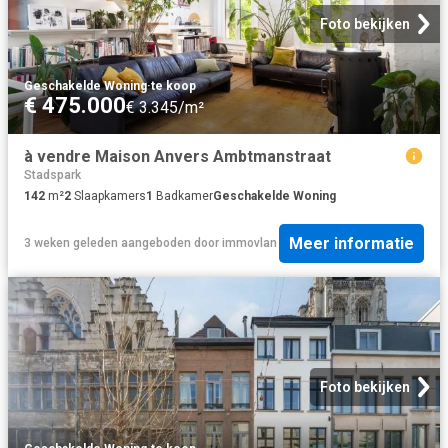
Foto bekijken
Geschakelde Woning
·
te koop
€ 475.000
€ 3.345/m²
à vendre Maison Anvers Ambtmanstraat
Stadspark
142
m²
2
Slaapkamers
1
Badkamer
Geschakelde Woning
Meer informatie
3 weken geleden
aangeboden door
immovlan
Foto bekijken