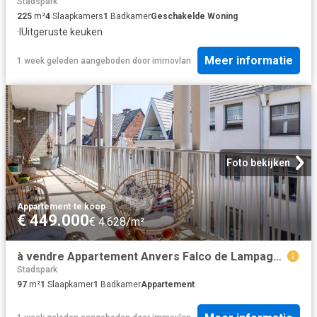
Stadspark
225
m²
4
Slaapkamers
1
Badkamer
Geschakelde Woning
·
IUitgeruste keuken
Meer informatie
1 week geleden
aangeboden door
immovlan
Foto bekijken
Appartement
·
te koop
€ 449.000
€ 4.628/m²
à vendre Appartement Anvers Falco de Lampageplein
Stadspark
97
m²
1
Slaapkamer
1
Badkamer
Appartement