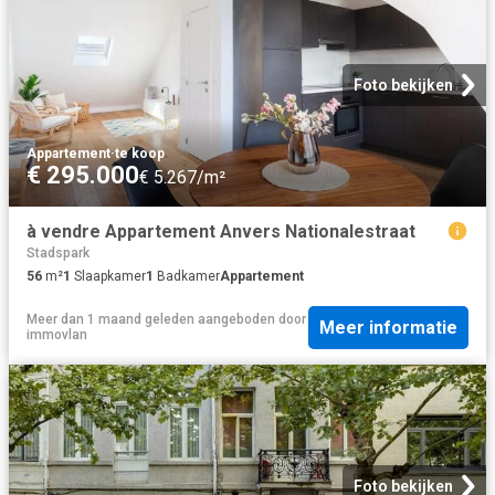
Foto bekijken
Appartement
·
te koop
€ 295.000
€ 5.267/m²
à vendre Appartement Anvers Nationalestraat
Stadspark
56
m²
1
Slaapkamer
1
Badkamer
Appartement
Meer dan 1 maand geleden
aangeboden door
Meer informatie
immovlan
Foto bekijken