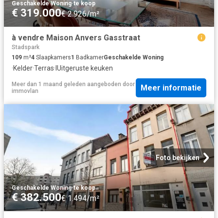
Geschakelde Woning
·
te koop
€ 319.000
€ 2.926/m²
à vendre Maison Anvers Gasstraat
Stadspark
109
m²
4
Slaapkamers
1
Badkamer
Geschakelde Woning
·
Kelder
·
Terras
·
IUitgeruste keuken
Meer dan 1 maand geleden
aangeboden door
Meer informatie
immovlan
Foto bekijken
Geschakelde Woning
·
te koop
€ 382.500
€ 1.494/m²