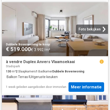
Foto bekijken
Dubbele Bovenwoning
·
te koop
€ 519.000
€ 3.992/m²
à vendre Duplex Anvers Vlaamsekaai
Stadspark
130
m²
2
Slaapkamers
1
Badkamer
Dubbele Bovenwoning
·
Balkon
·
Terras
·
IUitgeruste keuken
Meer informatie
1 week geleden
aangeboden door
immovlan