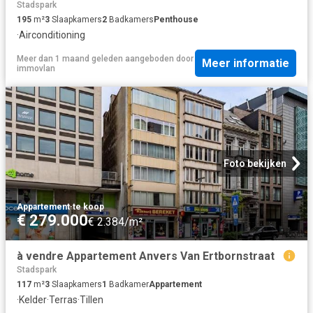
Stadspark
195
m²
3
Slaapkamers
2
Badkamers
Penthouse
·
Airconditioning
Meer dan 1 maand geleden
aangeboden door
Meer informatie
immovlan
Foto bekijken
Appartement
·
te koop
€ 279.000
€ 2.384/m²
à vendre Appartement Anvers Van Ertbornstraat
Stadspark
117
m²
3
Slaapkamers
1
Badkamer
Appartement
·
Kelder
·
Terras
·
Tillen