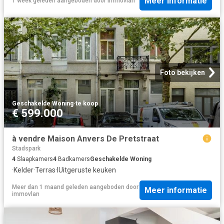
Meer informatie
1 week geleden
aangeboden door
immovlan
Foto bekijken
Geschakelde Woning
·
te koop
€ 599.000
à vendre Maison Anvers De Pretstraat
Stadspark
4
Slaapkamers
4
Badkamers
Geschakelde Woning
·
Kelder
·
Terras
·
IUitgeruste keuken
Meer dan 1 maand geleden
aangeboden door
Meer informatie
immovlan