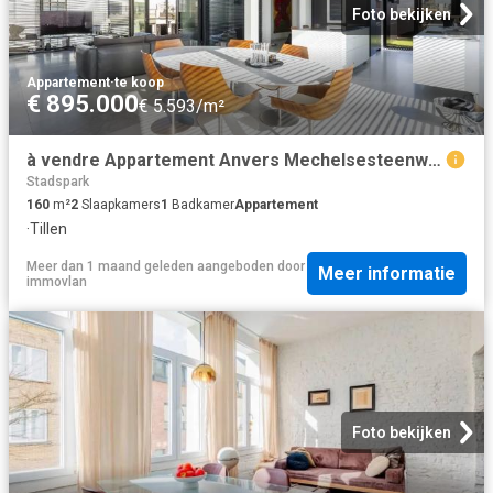
Foto bekijken
Appartement
·
te koop
€ 895.000
€ 5.593/m²
à vendre Appartement Anvers Mechelsesteenweg
Stadspark
160
m²
2
Slaapkamers
1
Badkamer
Appartement
·
Tillen
Meer dan 1 maand geleden
aangeboden door
Meer informatie
immovlan
Foto bekijken