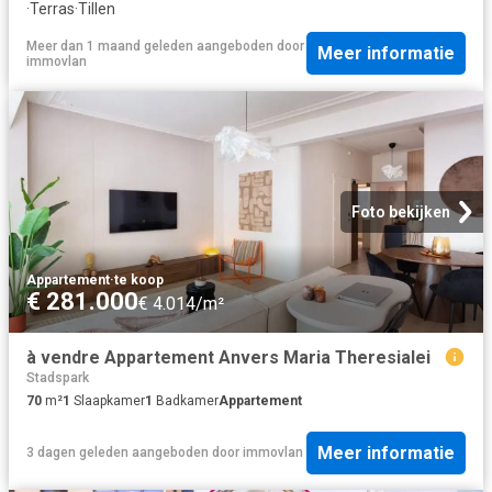
·
Terras
·
Tillen
Meer dan 1 maand geleden
aangeboden door
Meer informatie
immovlan
Foto bekijken
Appartement
·
te koop
€ 281.000
€ 4.014/m²
à vendre Appartement Anvers Maria Theresialei
Stadspark
70
m²
1
Slaapkamer
1
Badkamer
Appartement
Meer informatie
3 dagen geleden
aangeboden door
immovlan