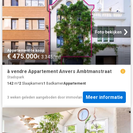
Foto bekijken
Appartement
·
te koop
€ 475.000
€ 3.345/m²
à vendre Appartement Anvers Ambtmanstraat
Stadspark
142
m²
2
Slaapkamers
1
Badkamer
Appartement
Meer informatie
3 weken geleden
aangeboden door
immovlan