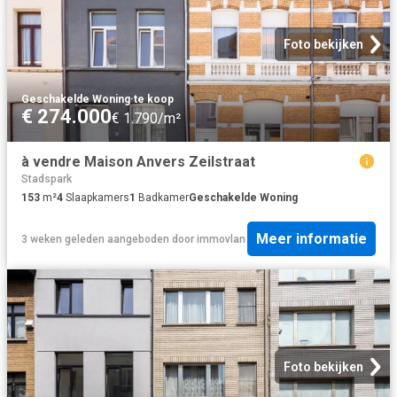
Foto bekijken
Geschakelde Woning
·
te koop
€ 274.000
€ 1.790/m²
à vendre Maison Anvers Zeilstraat
Stadspark
153
m²
4
Slaapkamers
1
Badkamer
Geschakelde Woning
Meer informatie
3 weken geleden
aangeboden door
immovlan
Foto bekijken