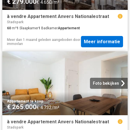
€ 279.000
€ 4.650/m²
à vendre Appartement Anvers Nationalestraat
Stadspark
60
m²
1
Slaapkamer
1
Badkamer
Appartement
Meer dan 1 maand geleden
aangeboden door
Meer informatie
immovlan
Foto bekijken
Appartement
·
te koop
€ 265.000
€ 4.732/m²
à vendre Appartement Anvers Nationalestraat
Stadspark