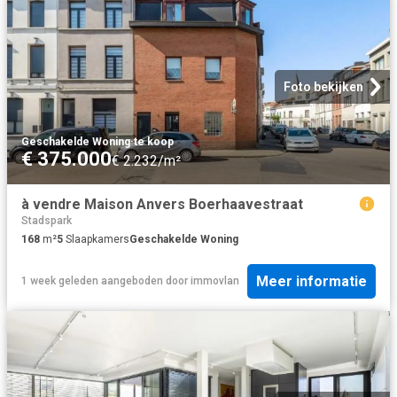
Foto bekijken
Geschakelde Woning
·
te koop
€ 375.000
€ 2.232/m²
à vendre Maison Anvers Boerhaavestraat
Stadspark
168
m²
5
Slaapkamers
Geschakelde Woning
Meer informatie
1 week geleden
aangeboden door
immovlan