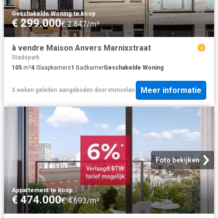
Geschakelde Woning
·
te koop
€ 299.000
€ 2.847/m²
à vendre Maison Anvers Marnixstraat
Stadspark
105
m²
4
Slaapkamers
1
Badkamer
Geschakelde Woning
Meer informatie
3 weken geleden
aangeboden door
immovlan
Foto bekijken
Appartement
·
te koop
€ 474.000
€ 4.693/m²