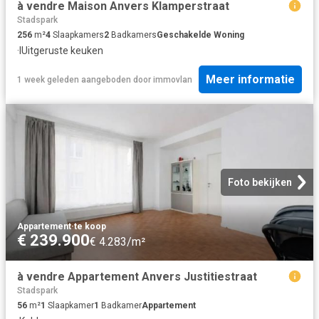
à vendre Maison Anvers Klamperstraat
Stadspark
256
m²
4
Slaapkamers
2
Badkamers
Geschakelde Woning
·
IUitgeruste keuken
Meer informatie
1 week geleden
aangeboden door
immovlan
Foto bekijken
Appartement
·
te koop
€ 239.900
€ 4.283/m²
à vendre Appartement Anvers Justitiestraat
Stadspark
56
m²
1
Slaapkamer
1
Badkamer
Appartement