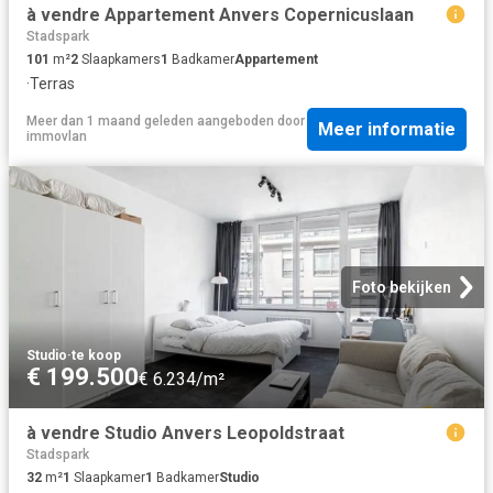
à vendre Appartement Anvers Copernicuslaan
Stadspark
101
m²
2
Slaapkamers
1
Badkamer
Appartement
·
Terras
Meer dan 1 maand geleden
aangeboden door
Meer informatie
immovlan
Foto bekijken
Studio
·
te koop
€ 199.500
€ 6.234/m²
à vendre Studio Anvers Leopoldstraat
Stadspark
32
m²
1
Slaapkamer
1
Badkamer
Studio