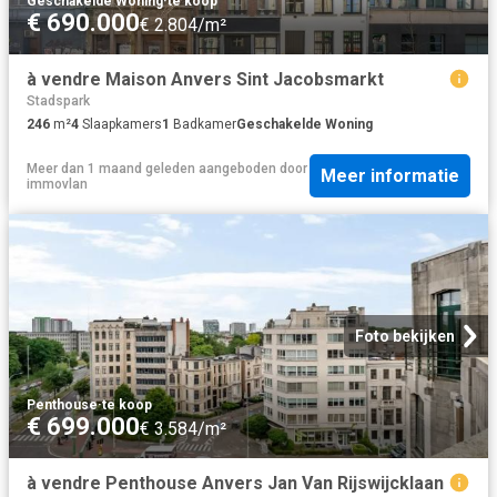
Geschakelde Woning
·
te koop
€ 690.000
€ 2.804/m²
à vendre Maison Anvers Sint Jacobsmarkt
Stadspark
246
m²
4
Slaapkamers
1
Badkamer
Geschakelde Woning
Meer dan 1 maand geleden
aangeboden door
Meer informatie
immovlan
Foto bekijken
Penthouse
·
te koop
€ 699.000
€ 3.584/m²
à vendre Penthouse Anvers Jan Van Rijswijcklaan