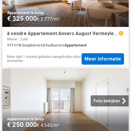
Appartement
·
te koop
€ 325.000
€ 2.777/m²
à vendre Appartement Anvers August Vermeylenlaan
Nieuw - Zuid
117
m²
4
Slaapkamers
2
Badkamers
Appartement
Meer dan 1 maand geleden
aangeboden door
Meer informatie
immovlan
Foto bekijken
Appartement
·
te koop
€ 250.000
€ 4.545/m²