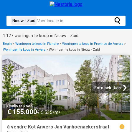
1.127 woningen te koop in Nieuw - Zuid
Begin
>
Woningen te koop in Flandre
>
Woningen te koop in Province de Anvers
>
Woningen te koop in Anvers
>
Woningen te koop in Nieuw - Zuid
Foto bekijken
Studio
·
te koop
€ 155.000
€ 5.535/m²
à vendre Kot Anvers Jan Vanhoenackerstraat