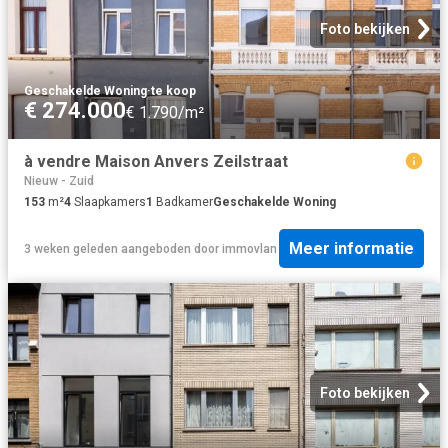
Foto bekijken
Geschakelde Woning
·
te koop
€ 274.000
€ 1.790/m²
à vendre Maison Anvers Zeilstraat
Nieuw - Zuid
153
m²
4
Slaapkamers
1
Badkamer
Geschakelde Woning
Meer informatie
3 weken geleden
aangeboden door
immovlan
Foto bekijken