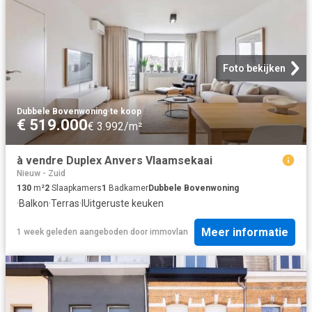
Foto bekijken
Dubbele Bovenwoning
·
te koop
€ 519.000
€ 3.992/m²
à vendre Duplex Anvers Vlaamsekaai
Nieuw - Zuid
130
m²
2
Slaapkamers
1
Badkamer
Dubbele Bovenwoning
·
Balkon
·
Terras
·
IUitgeruste keuken
Meer informatie
1 week geleden
aangeboden door
immovlan