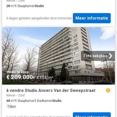
Nieuw - Zuid
28
m²
1
Slaapkamer
Studio
Meer informatie
3 dagen geleden
aangeboden door
immovlan
Foto bekijken
Studio
·
te koop
€ 209.000
€ 4.354/m²
à vendre Studio Anvers Van der Sweepstraat
Nieuw - Zuid
48
m²
1
Slaapkamer
1
Badkamer
Studio
·
Tillen