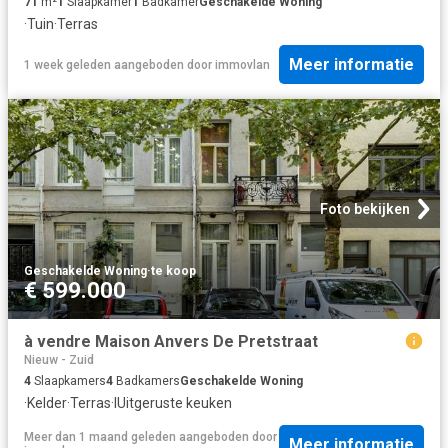
71
m²
1
Slaapkamer
1
Badkamer
Geschakelde Woning
·
Tuin
·
Terras
Meer informatie
1 week geleden
aangeboden door
immovlan
Foto bekijken
Geschakelde Woning
·
te koop
€ 599.000
à vendre Maison Anvers De Pretstraat
Nieuw - Zuid
4
Slaapkamers
4
Badkamers
Geschakelde Woning
·
Kelder
·
Terras
·
IUitgeruste keuken
Meer dan 1 maand geleden
aangeboden door
Meer informatie