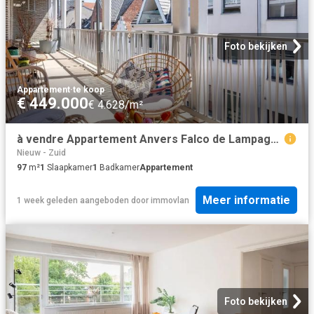
Foto bekijken
Appartement
·
te koop
€ 449.000
€ 4.628/m²
à vendre Appartement Anvers Falco de Lampageplein
Nieuw - Zuid
97
m²
1
Slaapkamer
1
Badkamer
Appartement
Meer informatie
1 week geleden
aangeboden door
immovlan
Foto bekijken