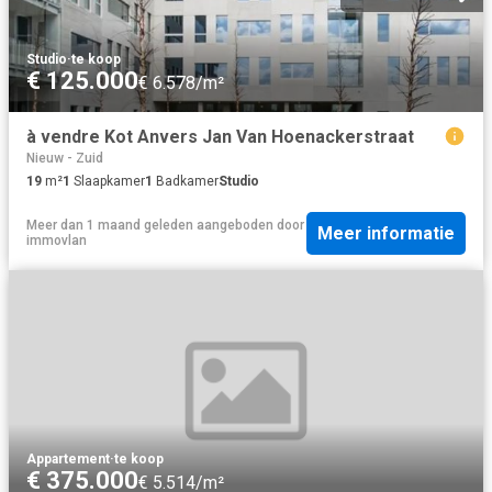
Studio
·
te koop
€ 125.000
€ 6.578/m²
à vendre Kot Anvers Jan Van Hoenackerstraat
Nieuw - Zuid
19
m²
1
Slaapkamer
1
Badkamer
Studio
Meer dan 1 maand geleden
aangeboden door
Meer informatie
immovlan
Appartement
·
te koop
€ 375.000
€ 5.514/m²