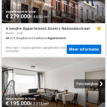
Appartement
·
te koop
€ 279.000
€ 4.650/m²
à vendre Appartement Anvers Nationalestraat
Nieuw - Zuid
60
m²
1
Slaapkamer
1
Badkamer
Appartement
Meer dan 1 maand geleden
aangeboden door
Meer informatie
immovlan
Foto bekijken
Appartement
·
te koop
€ 195.000
€ 2.215/m²