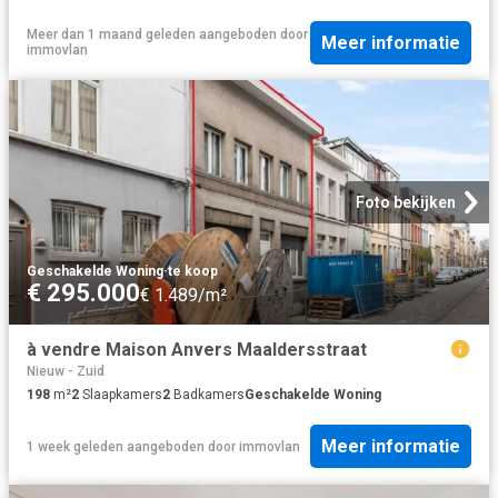
Meer dan 1 maand geleden
aangeboden door
Meer informatie
immovlan
Foto bekijken
Geschakelde Woning
·
te koop
€ 295.000
€ 1.489/m²
à vendre Maison Anvers Maaldersstraat
Nieuw - Zuid
198
m²
2
Slaapkamers
2
Badkamers
Geschakelde Woning
Meer informatie
1 week geleden
aangeboden door
immovlan