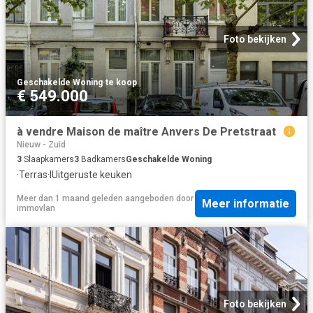
Foto bekijken
Geschakelde Woning
·
te koop
€ 549.000
à vendre Maison de maître Anvers De Pretstraat
Nieuw - Zuid
3
Slaapkamers
3
Badkamers
Geschakelde Woning
·
Terras
·
IUitgeruste keuken
Meer dan 1 maand geleden
aangeboden door
Meer informatie
immovlan
Foto bekijken