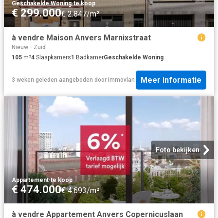
Geschakelde Woning
·
te koop
€ 299.000
€ 2.847/m²
à vendre Maison Anvers Marnixstraat
Nieuw - Zuid
105
m²
4
Slaapkamers
1
Badkamer
Geschakelde Woning
Meer informatie
3 weken geleden
aangeboden door
immovlan
Foto bekijken
Appartement
·
te koop
€ 474.000
€ 4.693/m²
à vendre Appartement Anvers Copernicuslaan