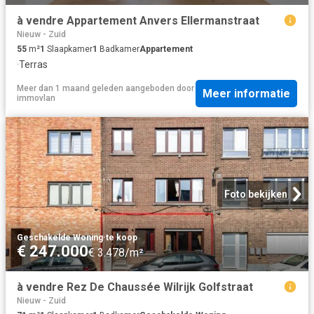
à vendre Appartement Anvers Ellermanstraat
Nieuw - Zuid
55
m²
1
Slaapkamer
1
Badkamer
Appartement
·
Terras
Meer dan 1 maand geleden
aangeboden door
Meer informatie
immovlan
Foto bekijken
Geschakelde Woning
·
te koop
€ 247.000
€ 3.478/m²
à vendre Rez De Chaussée Wilrijk Golfstraat
Nieuw - Zuid