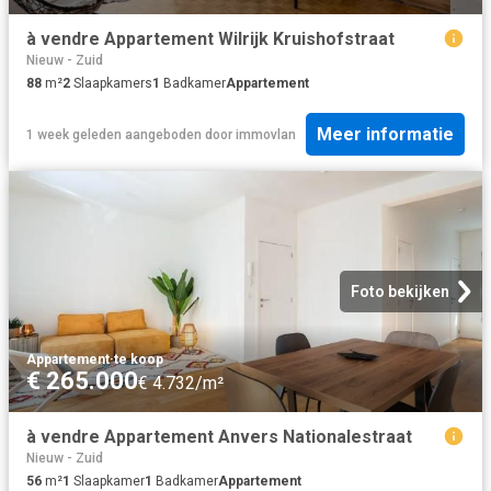
à vendre Appartement Wilrijk Kruishofstraat
Nieuw - Zuid
88
m²
2
Slaapkamers
1
Badkamer
Appartement
Meer informatie
1 week geleden
aangeboden door
immovlan
Foto bekijken
Appartement
·
te koop
€ 265.000
€ 4.732/m²
à vendre Appartement Anvers Nationalestraat
Nieuw - Zuid
56
m²
1
Slaapkamer
1
Badkamer
Appartement