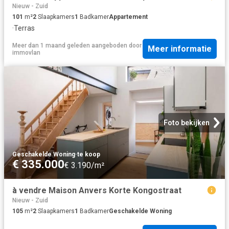
Nieuw - Zuid
101
m²
2
Slaapkamers
1
Badkamer
Appartement
·
Terras
Meer dan 1 maand geleden
aangeboden door
Meer informatie
immovlan
Foto bekijken
Geschakelde Woning
·
te koop
€ 335.000
€ 3.190/m²
à vendre Maison Anvers Korte Kongostraat
Nieuw - Zuid
105
m²
2
Slaapkamers
1
Badkamer
Geschakelde Woning