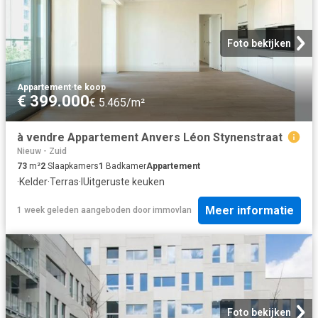
Foto bekijken
Appartement
·
te koop
€ 399.000
€ 5.465/m²
à vendre Appartement Anvers Léon Stynenstraat
Nieuw - Zuid
73
m²
2
Slaapkamers
1
Badkamer
Appartement
·
Kelder
·
Terras
·
IUitgeruste keuken
Meer informatie
1 week geleden
aangeboden door
immovlan
Foto bekijken