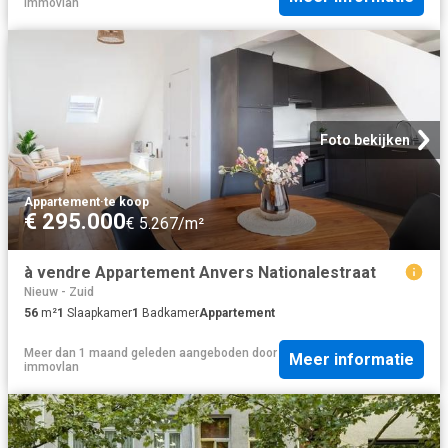
immovlan
Foto bekijken
Appartement
·
te koop
€ 295.000
€ 5.267/m²
à vendre Appartement Anvers Nationalestraat
Nieuw - Zuid
56
m²
1
Slaapkamer
1
Badkamer
Appartement
Meer dan 1 maand geleden
aangeboden door
Meer informatie
immovlan