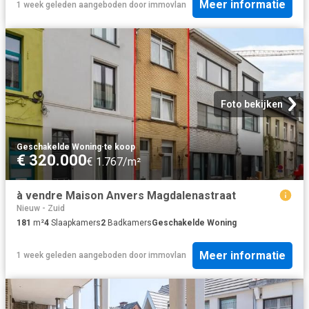
Meer informatie
1 week geleden
aangeboden door
immovlan
Foto bekijken
Geschakelde Woning
·
te koop
€ 320.000
€ 1.767/m²
à vendre Maison Anvers Magdalenastraat
Nieuw - Zuid
181
m²
4
Slaapkamers
2
Badkamers
Geschakelde Woning
Meer informatie
1 week geleden
aangeboden door
immovlan