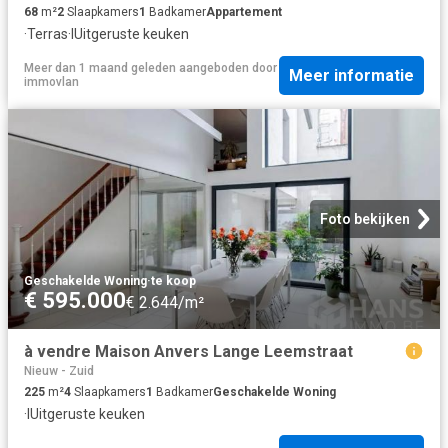
68
m²
2
Slaapkamers
1
Badkamer
Appartement
·
Terras
·
IUitgeruste keuken
Meer dan 1 maand geleden
aangeboden door
Meer informatie
immovlan
Foto bekijken
Geschakelde Woning
·
te koop
€ 595.000
€ 2.644/m²
à vendre Maison Anvers Lange Leemstraat
Nieuw - Zuid
225
m²
4
Slaapkamers
1
Badkamer
Geschakelde Woning
·
IUitgeruste keuken