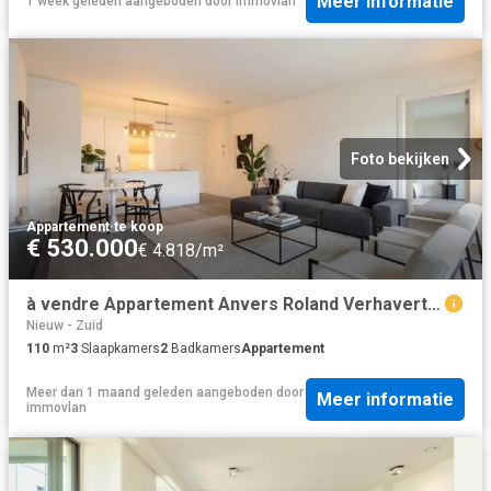
Meer informatie
1 week geleden
aangeboden door
immovlan
Foto bekijken
Appartement
·
te koop
€ 530.000
€ 4.818/m²
à vendre Appartement Anvers Roland Verhavertpad
Nieuw - Zuid
110
m²
3
Slaapkamers
2
Badkamers
Appartement
Meer dan 1 maand geleden
aangeboden door
Meer informatie
immovlan