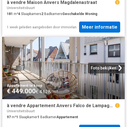
à vendre Maison Anvers Magdalenastraat
Universiteitsbuurt
181
m²
4
Slaapkamers
2
Badkamers
Geschakelde Woning
Meer informatie
1 week geleden
aangeboden door
immovlan
Foto bekijken
Appartement
·
te koop
€ 449.000
€ 4.628/m²
à vendre Appartement Anvers Falco de Lampageplein
Universiteitsbuurt
97
m²
1
Slaapkamer
1
Badkamer
Appartement