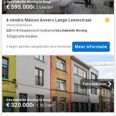
Geschakelde Woning
·
te koop
€ 595.000
€ 2.644/m²
à vendre Maison Anvers Lange Leemstraat
Universiteitsbuurt
225
m²
4
Slaapkamers
1
Badkamer
Geschakelde Woning
·
IUitgeruste keuken
Meer informatie
5 dagen geleden
aangeboden door
immovlan
Foto bekijken
Geschakelde Woning
·
te koop
€ 320.000
€ 1.767/m²