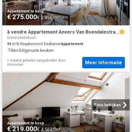
Appartement
·
te koop
€ 275.000
€ 2.956/m²
à vendre Appartement Anvers Van Boendalestraat
Universiteitsbuurt
93
m²
2
Slaapkamers
1
Badkamer
Appartement
·
Tillen
·
IUitgeruste keuken
1 maand geleden
aangeboden door
Meer informatie
immovlan
Foto bekijken
Appartement
·
te koop
€ 219.000
€ 4.562/m²