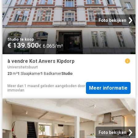
Foto bekijken
Studio
·
te koop
€ 139.500
€ 6.065/m²
à vendre Kot Anvers Kipdorp
Universiteitsbuurt
23
m²
1
Slaapkamer
1
Badkamer
Studio
Meer dan 1 maand geleden
aangeboden door
Meer informatie
immovlan
Foto bekijken