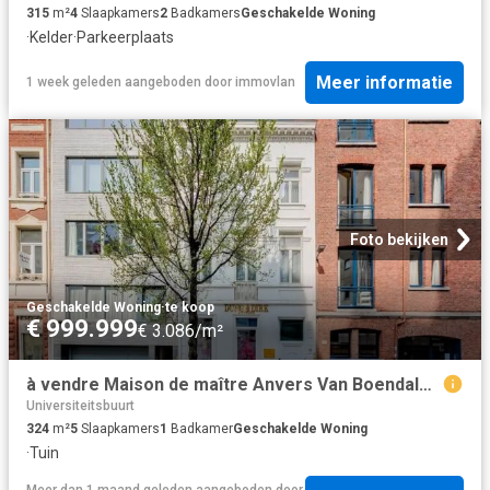
315
m²
4
Slaapkamers
2
Badkamers
Geschakelde Woning
·
Kelder
·
Parkeerplaats
Meer informatie
1 week geleden
aangeboden door
immovlan
Foto bekijken
Geschakelde Woning
·
te koop
€ 999.999
€ 3.086/m²
à vendre Maison de maître Anvers Van Boendalestraat
Universiteitsbuurt
324
m²
5
Slaapkamers
1
Badkamer
Geschakelde Woning
·
Tuin
Meer dan 1 maand geleden
aangeboden door