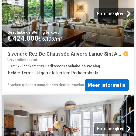
Foto bekijken
Geschakelde Woning
·
te koop
€ 424.000
€ 5.108/m²
à vendre Rez De Chaussée Anvers Lange Sint Annastraat
Universiteitsbuurt
83
m²
2
Slaapkamers
1
Badkamer
Geschakelde Woning
·
Kelder
·
Terras
·
IUitgeruste keuken
·
Parkeerplaats
Meer informatie
2 weken geleden
aangeboden door
immovlan
Foto bekijken