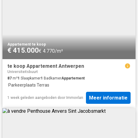
Appartement
·
te koop
€ 415.000
€ 4.770/m²
te koop Appartement Antwerpen
Universiteitsbuurt
87
m²
1
Slaapkamer
1
Badkamer
Appartement
·
Parkeerplaats
·
Terras
Meer informatie
1 week geleden
aangeboden door
Immovlan