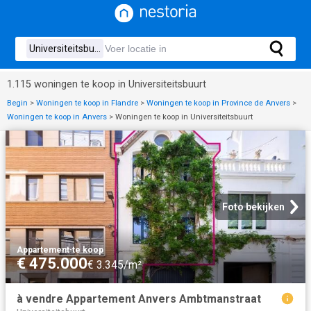
1.115 woningen te koop in Universiteitsbuurt
Begin
>
Woningen te koop in Flandre
>
Woningen te koop in Province de Anvers
>
Woningen te koop in Anvers
>
Woningen te koop in Universiteitsbuurt
Foto bekijken
Appartement
·
te koop
€ 475.000
€ 3.345/m²
à vendre Appartement Anvers Ambtmanstraat