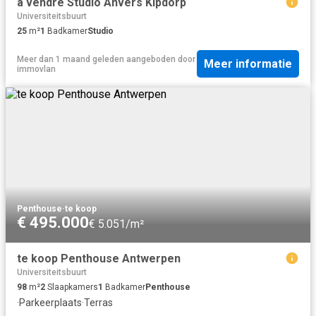
à vendre Studio Anvers Kipdorp
Universiteitsbuurt
25
m²
1
Badkamer
Studio
Meer dan 1 maand geleden
aangeboden door
Meer informatie
immovlan
Penthouse
·
te koop
€ 495.000
€ 5.051/m²
te koop Penthouse Antwerpen
Universiteitsbuurt
98
m²
2
Slaapkamers
1
Badkamer
Penthouse
·
Parkeerplaats
·
Terras