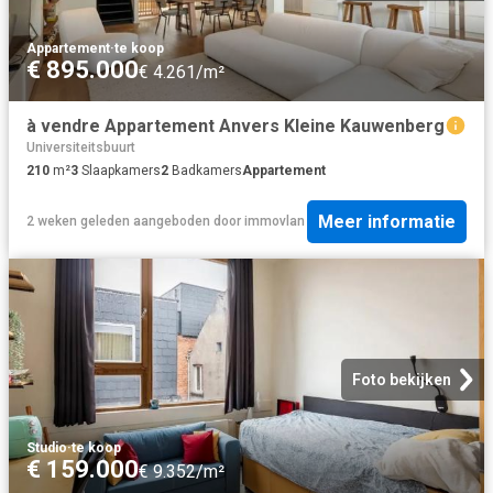
Appartement
·
te koop
€ 895.000
€ 4.261/m²
à vendre Appartement Anvers Kleine Kauwenberg
Universiteitsbuurt
210
m²
3
Slaapkamers
2
Badkamers
Appartement
Meer informatie
2 weken geleden
aangeboden door
immovlan
Foto bekijken
Studio
·
te koop
€ 159.000
€ 9.352/m²