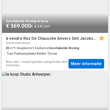
Geschakelde Woning
·
te koop
€ 369.000
€ 4.341/m²
à vendre Rez De Chaussée Anvers Sint Jacobsmarkt
Universiteitsbuurt
85
m²
1
Slaapkamer
1
Badkamer
Geschakelde Woning
·
Tuin
·
Parkeerplaats
·
Kelder
·
Terras
Meer dan 1 maand geleden
aangeboden door
Meer informatie
immovlan