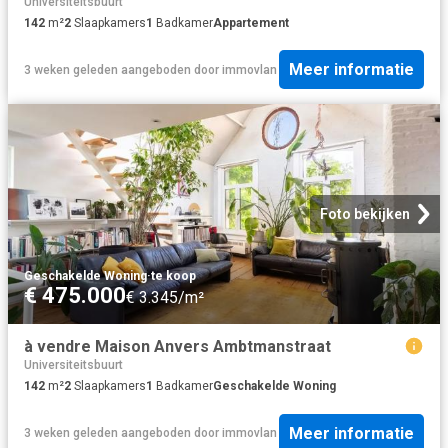
Universiteitsbuurt
142
m²
2
Slaapkamers
1
Badkamer
Appartement
Meer informatie
3 weken geleden
aangeboden door
immovlan
Foto bekijken
Geschakelde Woning
·
te koop
€ 475.000
€ 3.345/m²
à vendre Maison Anvers Ambtmanstraat
Universiteitsbuurt
142
m²
2
Slaapkamers
1
Badkamer
Geschakelde Woning
Meer informatie
3 weken geleden
aangeboden door
immovlan