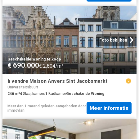
Foto bekijken
Geschakelde Woning
·
te koop
€ 690.000
€ 2.804/m²
à vendre Maison Anvers Sint Jacobsmarkt
Universiteitsbuurt
246
m²
4
Slaapkamers
1
Badkamer
Geschakelde Woning
Meer dan 1 maand geleden
aangeboden door
Meer informatie
immovlan