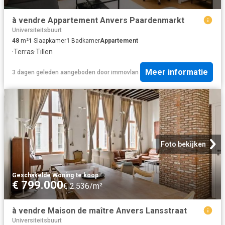
à vendre Appartement Anvers Paardenmarkt
Universiteitsbuurt
48
m²
1
Slaapkamer
1
Badkamer
Appartement
·
Terras
·
Tillen
Meer informatie
3 dagen geleden
aangeboden door
immovlan
Foto bekijken
Geschakelde Woning
·
te koop
€ 799.000
€ 2.536/m²
à vendre Maison de maître Anvers Lansstraat
Universiteitsbuurt