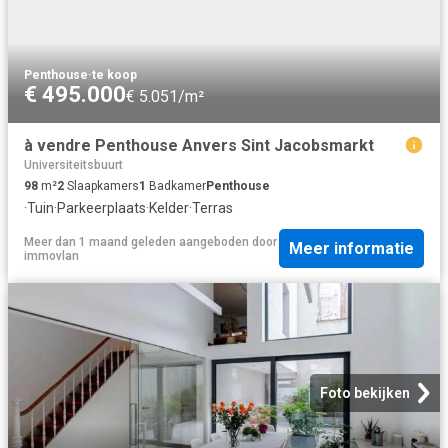
Penthouse
·
te koop
€ 495.000
€ 5.051/m²
à vendre Penthouse Anvers Sint Jacobsmarkt
Universiteitsbuurt
98
m²
2
Slaapkamers
1
Badkamer
Penthouse
·
Tuin
·
Parkeerplaats
·
Kelder
·
Terras
Meer dan 1 maand geleden
aangeboden door
Meer informatie
immovlan
Foto bekijken