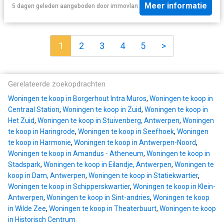
Meer informatie
5 dagen geleden
aangeboden door
immovlan
1
2
3
4
5
>
Gerelateerde zoekopdrachten
Woningen te koop in Borgerhout Intra Muros
,
Woningen te koop in
Centraal Station
,
Woningen te koop in Zuid
,
Woningen te koop in
Het Zuid
,
Woningen te koop in Stuivenberg, Antwerpen
,
Woningen
te koop in Haringrode
,
Woningen te koop in Seefhoek
,
Woningen
te koop in Harmonie
,
Woningen te koop in Antwerpen-Noord
,
Woningen te koop in Amandus - Atheneum
,
Woningen te koop in
Stadspark
,
Woningen te koop in Eilandje, Antwerpen
,
Woningen te
koop in Dam, Antwerpen
,
Woningen te koop in Statiekwartier
,
Woningen te koop in Schipperskwartier
,
Woningen te koop in Klein-
Antwerpen
,
Woningen te koop in Sint-andries
,
Woningen te koop
in Wilde Zee
,
Woningen te koop in Theaterbuurt
,
Woningen te koop
in Historisch Centrum