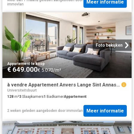
Meer informatie
immovlan
Foto bekijken
Appartement
·
te koop
€ 649.000
€ 5.070/m²
à vendre Appartement Anvers Lange Sint Annastraat
Universiteitsbuurt
128
m²
3
Slaapkamers
1
Badkamer
Appartement
Meer informatie
2 weken geleden
aangeboden door
immovlan