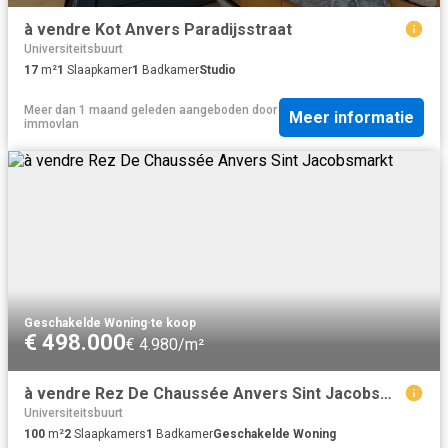
à vendre Kot Anvers Paradijsstraat
Universiteitsbuurt
17
m²
1
Slaapkamer
1
Badkamer
Studio
Meer dan 1 maand geleden
aangeboden door
Meer informatie
immovlan
Geschakelde Woning
·
te koop
€ 498.000
€ 4.980/m²
à vendre Rez De Chaussée Anvers Sint Jacobsmarkt
Universiteitsbuurt
100
m²
2
Slaapkamers
1
Badkamer
Geschakelde Woning