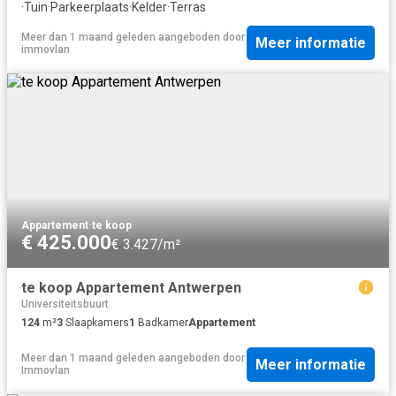
·
Tuin
·
Parkeerplaats
·
Kelder
·
Terras
Meer dan 1 maand geleden
aangeboden door
Meer informatie
immovlan
Appartement
·
te koop
€ 425.000
€ 3.427/m²
te koop Appartement Antwerpen
Universiteitsbuurt
124
m²
3
Slaapkamers
1
Badkamer
Appartement
Meer dan 1 maand geleden
aangeboden door
Meer informatie
Immovlan