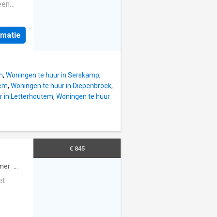
nd Mis
een
zoek
n voor
n
rmatie
 tuin
t te
m
,
Woningen te huur in Serskamp
,
et
gem
,
Woningen te huur in Diepenbroek,
PC A -
r in Letterhoutem
,
Woningen te huur
026 -
nd Mis
zoek
€ 845
mer
·
et
akbij