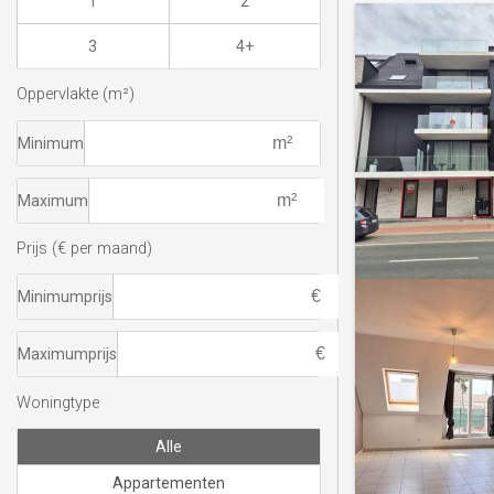
1
2
3
4+
Oppervlakte (m²)
Minimum
Maximum
Prijs (€ per maand)
Minimumprijs
Maximumprijs
Woningtype
Alle
Appartementen