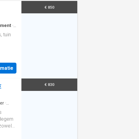
€ 850
ement
·
 tuin
rmatie
€ 830
€
er
·
s
rdegem
 zowel
ruime en