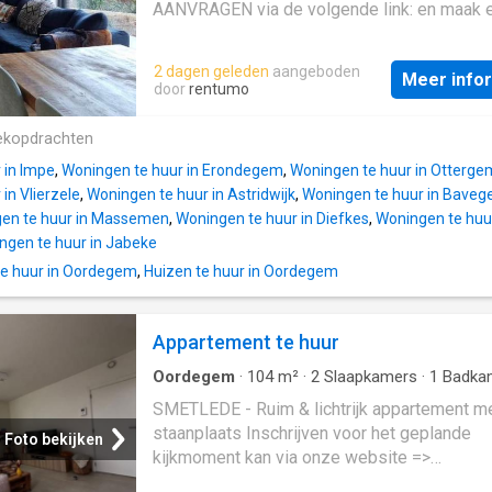
Gemeenschappelijke kost van 65 euro/maa
AANVRAGEN via de volgende link: en maak 
deze kans niet en vraag vandaag nog uw be
huurprofiel aan. Je zal een uitnodiging krijge
aan. Bij Albert kom je thuis
het bezoekmoment. Ben je op zoek naar ee
2 dagen geleden
aangeboden
Meer info
gelijkvloers appartement met 2 slaapkamers,
door
rentumo
en garage? Zoek niet verder! Dit appartemen
Grote Steenweg 150/0.1 heeft wat je zoekt.
ekopdrachten
Indeling: - Inkomhal - Apart toilet - Berging -
 in Impe
,
Woningen te huur in Erondegem
,
Woningen te huur in Otterge
Woonkamer met open keuken - Badkamer m
in Vlierzele
,
Woningen te huur in Astridwijk
,
Woningen te huur in Bave
douche - 2 slaapkamers Bijzonderheden: - E
en te huur in Massemen
,
Woningen te huur in Diefkes
,
Woningen te huu
Garage - Tuin en terras - Buitenberging -
ngen te huur in Jabeke
Zonnepanelen - Beschikbaar vanaf 01/11/2
e huur in Oordegem
,
Huizen te huur in Oordegem
Gemeenschappelijke kost van 65 euro/maa
deze kans niet en vraag vandaag nog uw be
aan. Bij Albert kom je thuis
Appartement te huur
Oordegem
·
104
m²
·
2
Slaapkamers
·
1
Badka
Appartement
·
Terras
SMETLEDE - Ruim & lichtrijk appartement m
staanplaats Inschrijven voor het geplande
Foto bekijken
kijkmoment kan via onze website =>
www.immoderas.be/afspraak-instructies. Vl