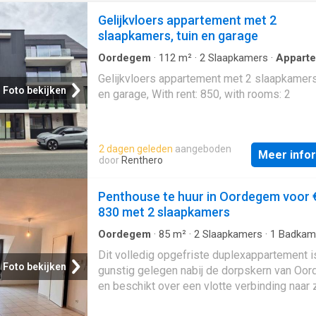
Gelijkvloers appartement met 2
slaapkamers, tuin en garage
Oordegem
·
112
m²
·
2
Slaapkamers
·
Appart
Tuin
·
Parkeerplaats
Gelijkvloers appartement met 2 slaapkamers,
Foto bekijken
en garage, With rent: 850, with rooms: 2
2 dagen geleden
aangeboden
Meer info
door
Renthero
Penthouse te huur in Oordegem voor 
830 met 2 slaapkamers
Oordegem
·
85
m²
·
2
Slaapkamers
·
1
Badkam
Appartement
·
Terras
·
IUitgeruste keuken
Dit volledig opgefriste duplexappartement i
Foto bekijken
gunstig gelegen nabij de dorpskern van Oo
en beschikt over een vlotte verbinding naar
Aalst als Gent. Het appartement omvat een 