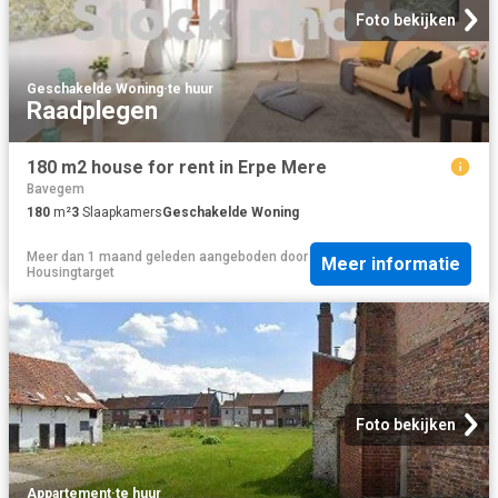
Foto bekijken
Geschakelde Woning
·
te huur
Raadplegen
180 m2 house for rent in Erpe Mere
Bavegem
180
m²
3
Slaapkamers
Geschakelde Woning
Meer dan 1 maand geleden
aangeboden door
Meer informatie
Housingtarget
Foto bekijken
Appartement
·
te huur