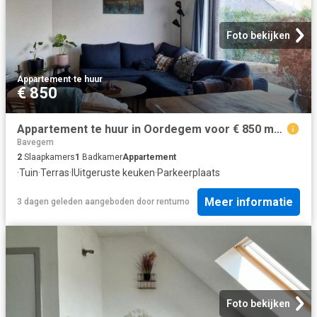
Foto bekijken
Appartement
·
te huur
€ 850
Appartement te huur in Oordegem voor € 850 met 2 slaapkamers
Bavegem
2
Slaapkamers
1
Badkamer
Appartement
·
Tuin
·
Terras
·
IUitgeruste keuken
·
Parkeerplaats
Meer informatie
3 dagen geleden
aangeboden door
rentumo
Foto bekijken