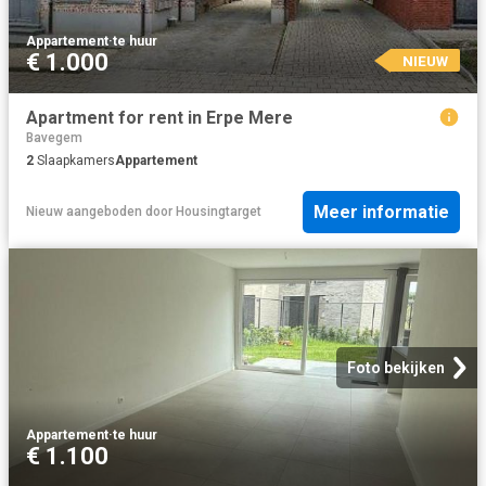
Appartement
·
te huur
€ 1.000
NIEUW
Apartment for rent in Erpe Mere
Bavegem
2
Slaapkamers
Appartement
Meer informatie
Nieuw
aangeboden door
Housingtarget
Foto bekijken
Appartement
·
te huur
€ 1.100