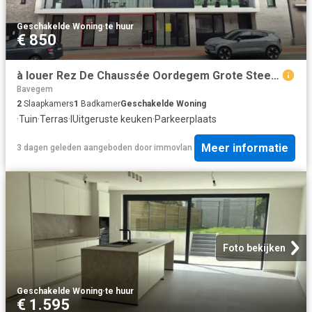
Geschakelde Woning
·
te huur
€ 850
à louer Rez De Chaussée Oordegem Grote Steenweg
Bavegem
2
Slaapkamers
1
Badkamer
Geschakelde Woning
·
Tuin
·
Terras
·
IUitgeruste keuken
·
Parkeerplaats
Meer informatie
3 dagen geleden
aangeboden door
immovlan
Foto bekijken
Geschakelde Woning
·
te huur
€ 1.595