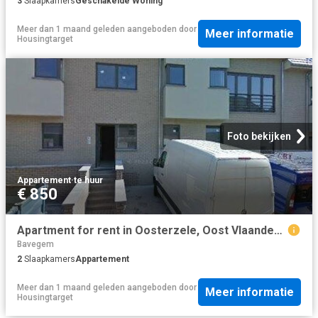
3
Slaapkamers
Geschakelde Woning
Meer dan 1 maand geleden
aangeboden door
Meer informatie
Housingtarget
Foto bekijken
Appartement
·
te huur
€ 850
Apartment for rent in Oosterzele, Oost Vlaanderen
Bavegem
2
Slaapkamers
Appartement
Meer dan 1 maand geleden
aangeboden door
Meer informatie
Housingtarget