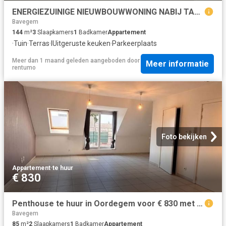
ENERGIEZUINIGE NIEUWBOUWWONING NABIJ TAL VAN VERBINDINGSWEGEN
Bavegem
144
m²
3
Slaapkamers
1
Badkamer
Appartement
·
Tuin
·
Terras
·
IUitgeruste keuken
·
Parkeerplaats
Meer dan 1 maand geleden
aangeboden door
Meer informatie
rentumo
Foto bekijken
Appartement
·
te huur
€ 830
Penthouse te huur in Oordegem voor € 830 met 2 slaapkamers
Bavegem
85
m²
2
Slaapkamers
1
Badkamer
Appartement