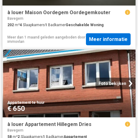
à louer Maison Oordegem Oordegemkouter
Bavegem
202
m²
4
Slaapkamers
1
Badkamer
Geschakelde Woning
Meer dan 1 maand geleden
aangeboden door
Meer informatie
immovlan
Foto bekijken
Appartement
·
te huur
€ 650
à louer Appartement Hillegem Dries
Bavegem
58
m²
2
Slaapkamers
1
Badkamer
Appartement