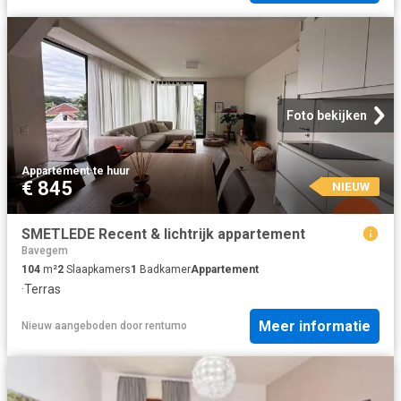
Foto bekijken
Appartement
·
te huur
€ 845
NIEUW
SMETLEDE Recent & lichtrijk appartement
Bavegem
104
m²
2
Slaapkamers
1
Badkamer
Appartement
·
Terras
Meer informatie
Nieuw
aangeboden door
rentumo