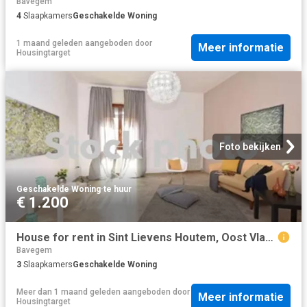
Bavegem
4
Slaapkamers
Geschakelde Woning
1 maand geleden
aangeboden door
Meer informatie
Housingtarget
Foto bekijken
Geschakelde Woning
·
te huur
€ 1.200
House for rent in Sint Lievens Houtem, Oost Vlaanderen
Bavegem
3
Slaapkamers
Geschakelde Woning
Meer dan 1 maand geleden
aangeboden door
Meer informatie
Housingtarget