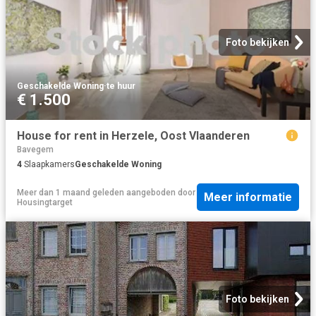
Foto bekijken
Geschakelde Woning
·
te huur
€ 1.500
House for rent in Herzele, Oost Vlaanderen
Bavegem
4
Slaapkamers
Geschakelde Woning
Meer dan 1 maand geleden
aangeboden door
Meer informatie
Housingtarget
Foto bekijken