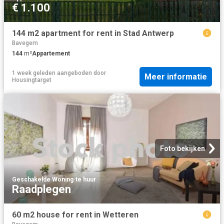
€ 1.100
144 m2 apartment for rent in Stad Antwerp
Bavegem
144
m²
Appartement
1 week geleden
aangeboden door
Meer informatie
Housingtarget
Foto bekijken
Geschakelde Woning
·
te huur
Raadplegen
60 m2 house for rent in Wetteren