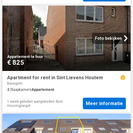
Foto bekijken
Appartement
·
te huur
€ 825
Apartment for rent in Sint Lievens Houtem
Bavegem
2
Slaapkamers
Appartement
1 week geleden
aangeboden door
Meer informatie
Housingtarget