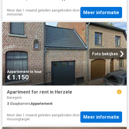
Meer dan 1 maand geleden
aangeboden door
Meer informatie
immovlan
Foto bekijken
Appartement
·
te huur
€ 1.150
Apartment for rent in Herzele
Bavegem
3
Slaapkamers
Appartement
Meer dan 1 maand geleden
aangeboden door
Meer informatie
Housingtarget