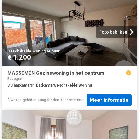
Foto bekijken
Geschakelde Woning
·
te huur
€ 1.200
MASSEMEN Gezinswoning in het centrum
Bavegem
3
Slaapkamers
1
Badkamer
Geschakelde Woning
Meer informatie
3 weken geleden
aangeboden door
rentumo