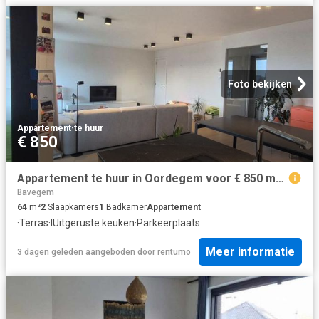
Foto bekijken
Appartement
·
te huur
€ 850
Appartement te huur in Oordegem voor € 850 met 2 slaapkamers
Bavegem
64
m²
2
Slaapkamers
1
Badkamer
Appartement
·
Terras
·
IUitgeruste keuken
·
Parkeerplaats
Meer informatie
3 dagen geleden
aangeboden door
rentumo