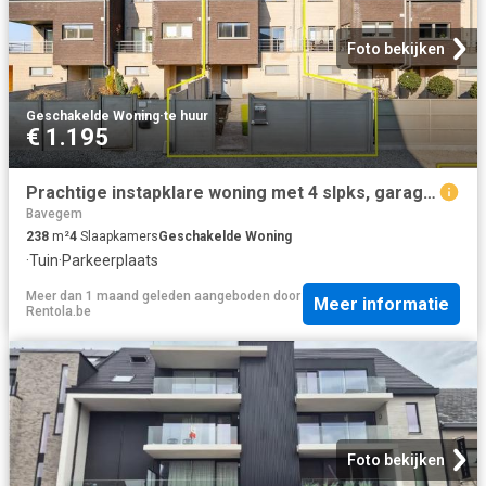
Foto bekijken
Geschakelde Woning
·
te huur
€ 1.195
Prachtige instapklare woning met 4 slpks, garage en tuin
Bavegem
238
m²
4
Slaapkamers
Geschakelde Woning
·
Tuin
·
Parkeerplaats
Meer dan 1 maand geleden
aangeboden door
Meer informatie
Rentola.be
Foto bekijken