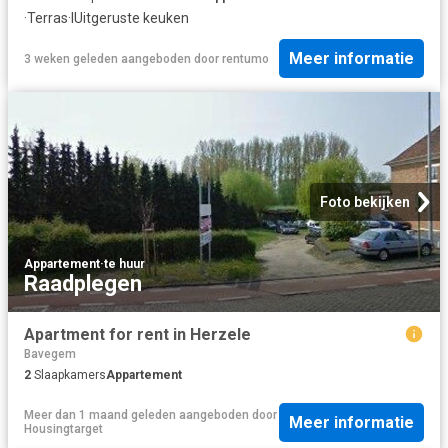
·
Terras
·
IUitgeruste keuken
Meer informatie
3 weken geleden
aangeboden door
rentumo
Foto bekijken
Appartement
·
te huur
Raadplegen
Apartment for rent in Herzele
Bavegem
2
Slaapkamers
Appartement
Meer dan 1 maand geleden
aangeboden door
Meer informatie
Housingtarget