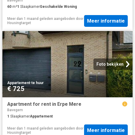
Bavegem
60
m²
1
Slaapkamer
Geschakelde Woning
Meer dan 1 maand geleden
aangeboden door
Meer informatie
Housingtarget
Foto bekijken
Appartement
·
te huur
€ 725
Apartment for rent in Erpe Mere
Bavegem
1
Slaapkamer
Appartement
Meer dan 1 maand geleden
aangeboden door
Meer informatie
Housingtarget