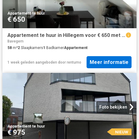
Appartement
·
te huur
€ 650
Appartement te huur in Hillegem voor € 650 met 2 slaapkamers
Bavegem
58
m²
2
Slaapkamers
1
Badkamer
Appartement
Meer informatie
1 week geleden
aangeboden door
rentumo
Foto bekijken
Appartement
·
te huur
€ 975
NIEUW