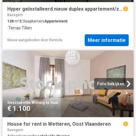
Hyper geïnstalleerd nieuw duplex appartement/zonnepanelen
Bavegem
128
m²
2
Slaapkamers
Appartement
·
Terras
·
Tillen
Meer informatie
Nieuw
aangeboden door
Rentola
Foto bekijken
Geschakelde Woning
·
te huur
€ 1.100
House for rent in Wetteren, Oost Vlaanderen
Bavegem