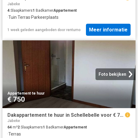
Jabeke
4
Slaapkamers
1
Badkamer
Appartement
·
Tuin
·
Terras
·
Parkeerplaats
Meer informatie
1 week geleden
aangeboden door
rentumo
Foto bekijken
Appartement
·
te huur
€ 750
Dakappartement te huur in Schellebelle voor € 750 met 2 slaapkamers
Jabeke
64
m²
2
Slaapkamers
1
Badkamer
Appartement
·
Terras