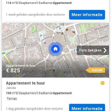
114
m²
3
Slaapkamers
1
Badkamer
Appartement
Meer informatie
1 week geleden
aangeboden door
rentumo
Foto bekijken
Appartement
·
te huur
€ 825
NIEUW
Appartement te huur
Jabeke
105
m²
2
Slaapkamers
1
Badkamer
Appartement
·
Terras
Meer informatie
1 dag geleden
aangeboden door
rentumo