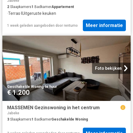
Jabeke
2
Slaapkamers
1
Badkamer
Appartement
·
Terras
·
IUitgeruste keuken
Meer informatie
1 week geleden
aangeboden door
rentumo
Foto bekijken
Geschakelde Woning
·
te huur
€ 1.200
MASSEMEN Gezinswoning in het centrum
Jabeke
3
Slaapkamers
1
Badkamer
Geschakelde Woning