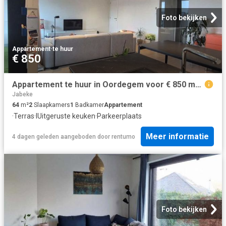
Foto bekijken
Appartement
·
te huur
€ 850
Appartement te huur in Oordegem voor € 850 met 2 slaapkamers
Jabeke
64
m²
2
Slaapkamers
1
Badkamer
Appartement
·
Terras
·
IUitgeruste keuken
·
Parkeerplaats
Meer informatie
4 dagen geleden
aangeboden door
rentumo
Foto bekijken