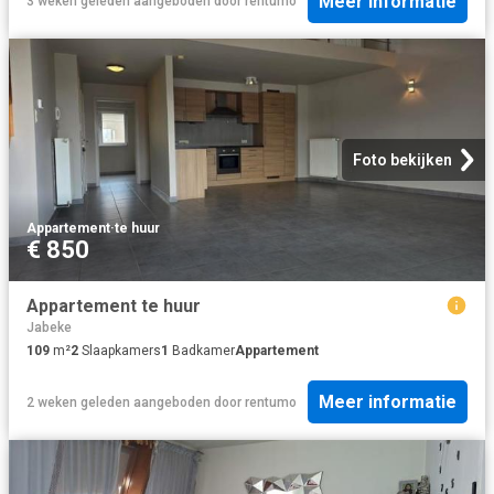
Meer informatie
3 weken geleden
aangeboden door
rentumo
Foto bekijken
Appartement
·
te huur
€ 850
Appartement te huur
Jabeke
109
m²
2
Slaapkamers
1
Badkamer
Appartement
Meer informatie
2 weken geleden
aangeboden door
rentumo