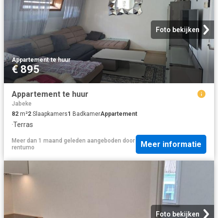
Foto bekijken
Appartement
·
te huur
€ 895
Appartement te huur
Jabeke
82
m²
2
Slaapkamers
1
Badkamer
Appartement
·
Terras
Meer dan 1 maand geleden
aangeboden door
Meer informatie
rentumo
Foto bekijken