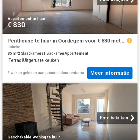
Appartement
·
te huur
€ 830
Penthouse te huur in Oordegem voor € 830 met 2 slaapkamers
Jabeke
85
m²
2
Slaapkamers
1
Badkamer
Appartement
·
Terras
·
IUitgeruste keuken
Meer informatie
3 weken geleden
aangeboden door
rentumo
Foto bekijken
Geschakelde Woning
·
te huur