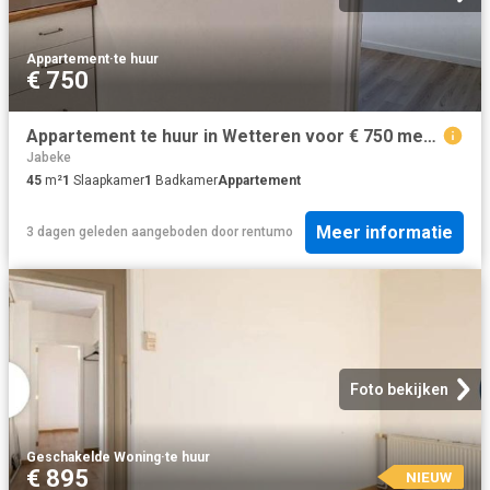
Appartement
·
te huur
€ 750
Appartement te huur in Wetteren voor € 750 met 1 slaapkamer
Jabeke
45
m²
1
Slaapkamer
1
Badkamer
Appartement
Meer informatie
3 dagen geleden
aangeboden door
rentumo
Foto bekijken
Geschakelde Woning
·
te huur
€ 895
NIEUW