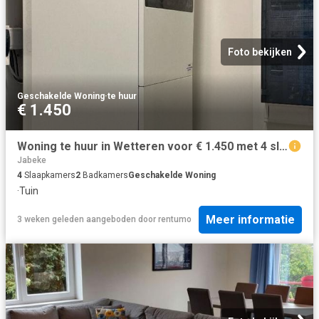
Foto bekijken
Geschakelde Woning
·
te huur
€ 1.450
Woning te huur in Wetteren voor € 1.450 met 4 slaapkamers
Jabeke
4
Slaapkamers
2
Badkamers
Geschakelde Woning
·
Tuin
Meer informatie
3 weken geleden
aangeboden door
rentumo