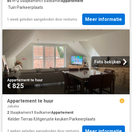
85
m²
2
Slaapkamers
1
Badkamer
Appartement
·
Tuin
·
Parkeerplaats
Meer informatie
1 week geleden
aangeboden door
rentumo
Foto bekijken
Appartement
·
te huur
€ 825
Appartement te huur
Jabeke
2
Slaapkamers
1
Badkamer
Appartement
·
Kelder
·
Terras
·
IUitgeruste keuken
·
Parkeerplaats
Meer informatie
2 weken geleden
aangeboden door
rentumo