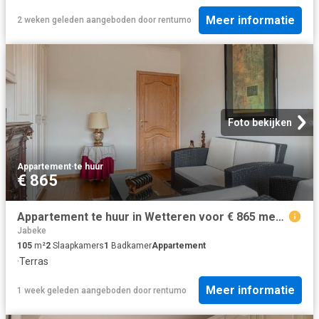
Meer informatie
2 weken geleden
aangeboden door
rentumo
Foto bekijken
Appartement
·
te huur
€ 865
Appartement te huur in Wetteren voor € 865 met 2 slaapkamers
Jabeke
105
m²
2
Slaapkamers
1
Badkamer
Appartement
·
Terras
Meer informatie
1 week geleden
aangeboden door
rentumo