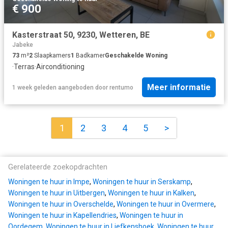
€ 900
Kasterstraat 50, 9230, Wetteren, BE
Jabeke
73
m²
2
Slaapkamers
1
Badkamer
Geschakelde Woning
·
Terras
·
Airconditioning
Meer informatie
1 week geleden
aangeboden door
rentumo
1
2
3
4
5
>
Gerelateerde zoekopdrachten
Woningen te huur in Impe
,
Woningen te huur in Serskamp
,
Woningen te huur in Uitbergen
,
Woningen te huur in Kalken
,
Woningen te huur in Overschelde
,
Woningen te huur in Overmere
,
Woningen te huur in Kapellendries
,
Woningen te huur in
Oordegem
,
Woningen te huur in Liefkenshoek
,
Woningen te huur