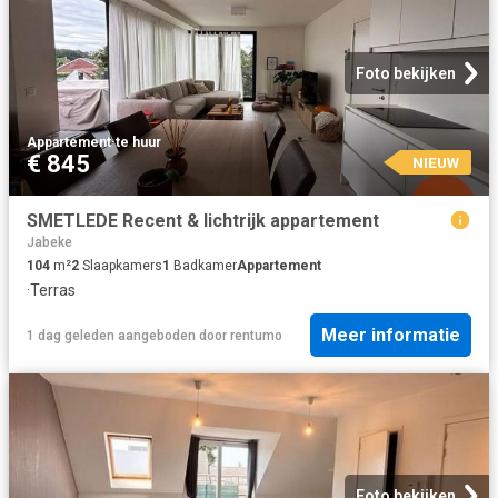
Foto bekijken
Appartement
·
te huur
€ 845
NIEUW
SMETLEDE Recent & lichtrijk appartement
Jabeke
104
m²
2
Slaapkamers
1
Badkamer
Appartement
·
Terras
Meer informatie
1 dag geleden
aangeboden door
rentumo
Foto bekijken