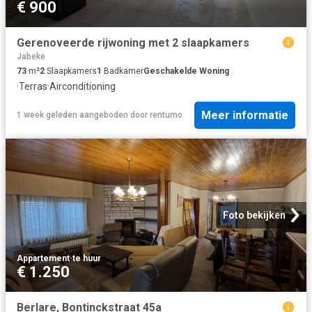
€ 900
Gerenoveerde rijwoning met 2 slaapkamers
Jabeke
73
m²
2
Slaapkamers
1
Badkamer
Geschakelde Woning
·
Terras
·
Airconditioning
Meer informatie
1 week geleden
aangeboden door
rentumo
Foto bekijken
Appartement
·
te huur
€ 1.250
Berlare, Bontinckstraat 45a