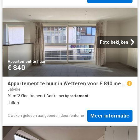
Foto bekijken
Appartement
·
te huur
€ 840
Appartement te huur in Wetteren voor € 840 met 2 slaapkamers
Jabeke
91
m²
2
Slaapkamers
1
Badkamer
Appartement
·
Tillen
Meer informatie
2 weken geleden
aangeboden door
rentumo