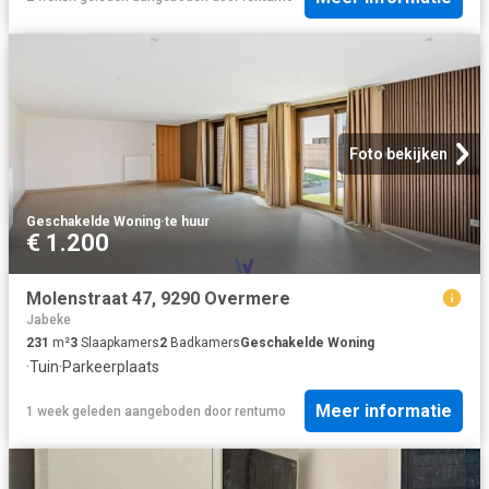
Foto bekijken
Geschakelde Woning
·
te huur
€ 1.200
Molenstraat 47, 9290 Overmere
Jabeke
231
m²
3
Slaapkamers
2
Badkamers
Geschakelde Woning
·
Tuin
·
Parkeerplaats
Meer informatie
1 week geleden
aangeboden door
rentumo