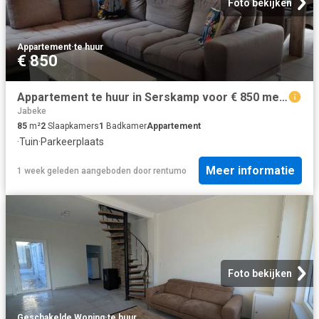
Foto bekijken
Appartement
·
te huur
€ 850
Appartement te huur in Serskamp voor € 850 met 2 slaapkamers
Jabeke
85
m²
2
Slaapkamers
1
Badkamer
Appartement
·
Tuin
·
Parkeerplaats
Meer informatie
1 week geleden
aangeboden door
rentumo
Foto bekijken
Geschakelde Woning
·
te huur