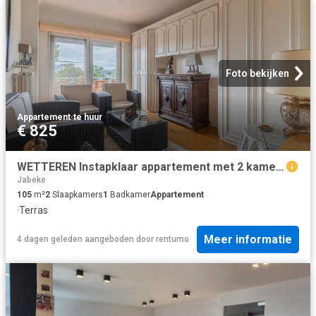
Foto bekijken
Appartement
·
te huur
€ 825
WETTEREN Instapklaar appartement met 2 kamers in centrum
Jabeke
105
m²
2
Slaapkamers
1
Badkamer
Appartement
·
Terras
Meer informatie
4 dagen geleden
aangeboden door
rentumo