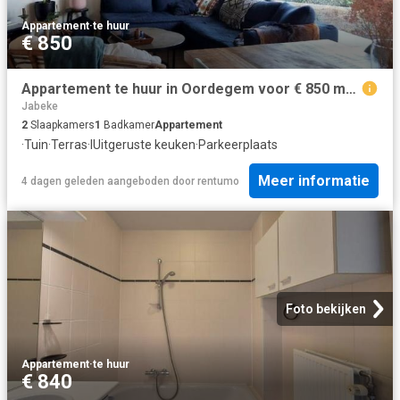
Appartement
·
te huur
€ 850
Appartement te huur in Oordegem voor € 850 met 2 slaapkamers
Jabeke
2
Slaapkamers
1
Badkamer
Appartement
·
Tuin
·
Terras
·
IUitgeruste keuken
·
Parkeerplaats
Meer informatie
4 dagen geleden
aangeboden door
rentumo
Foto bekijken
Appartement
·
te huur
€ 840