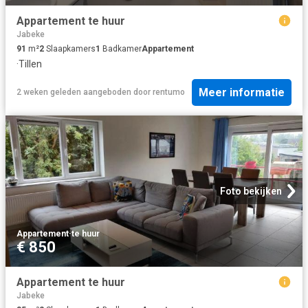
Appartement te huur
Jabeke
91
m²
2
Slaapkamers
1
Badkamer
Appartement
·
Tillen
Meer informatie
2 weken geleden
aangeboden door
rentumo
Foto bekijken
Appartement
·
te huur
€ 850
Appartement te huur
Jabeke