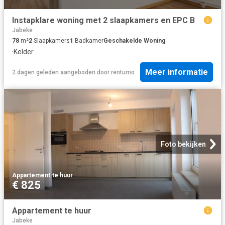
Instapklare woning met 2 slaapkamers en EPC B
Jabeke
78
m²
2
Slaapkamers
1
Badkamer
Geschakelde Woning
·
Kelder
Meer informatie
2 dagen geleden
aangeboden door
rentumo
Foto bekijken
Appartement
·
te huur
€ 825
Appartement te huur
Jabeke