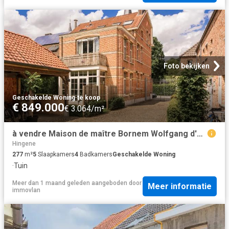
Foto bekijken
Geschakelde Woning
·
te koop
€ 849.000
€ 3.064/m²
à vendre Maison de maître Bornem Wolfgang d'Urselstraat
Hingene
277
m²
5
Slaapkamers
4
Badkamers
Geschakelde Woning
·
Tuin
Meer dan 1 maand geleden
aangeboden door
Meer informatie
immovlan