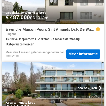
Geschakelde Woning
·
te koop
€ 487.000
€ 3.101/m²
à vendre Maison Puurs Sint Amands Dr.F. De Wachterlaan
Hingene
157
m²
4
Slaapkamers
1
Badkamer
Geschakelde Woning
·
IUitgeruste keuken
Meer dan 1 maand geleden
aangeboden door
Meer informatie
immovlan
Foto bekijken
Appartement
·
te koop