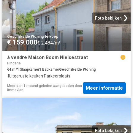
Foto bekijken
Geschakelde Woning
·
te koop
€ 159.000
€ 2.484/m²
à vendre Maison Boom Nielsestraat
Hingene
64
m²
1
Slaapkamer
1
Badkamer
Geschakelde Woning
·
IUitgeruste keuken
·
Parkeerplaats
Meer dan 1 maand geleden
aangeboden door
Meer informatie
immovlan
Foto bekijken