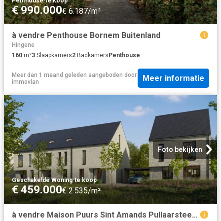
Penthouse
·
te koop
€ 990.000
€ 6.187/m²
à vendre Penthouse Bornem Buitenland
Hingene
160
m²
3
Slaapkamers
2
Badkamers
Penthouse
Meer dan 1 maand geleden
aangeboden door
Meer informatie
immovlan
Foto bekijken
Geschakelde Woning
·
te koop
€ 459.000
€ 2.535/m²
à vendre Maison Puurs Sint Amands Pullaarsteenweg