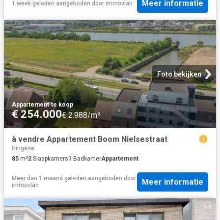
Meer informatie
1 week geleden
aangeboden door
immovlan
Foto bekijken
Appartement
·
te koop
€ 254.000
€ 2.988/m²
à vendre Appartement Boom Nielsestraat
Hingene
85
m²
2
Slaapkamers
1
Badkamer
Appartement
Meer dan 1 maand geleden
aangeboden door
Meer informatie
immovlan