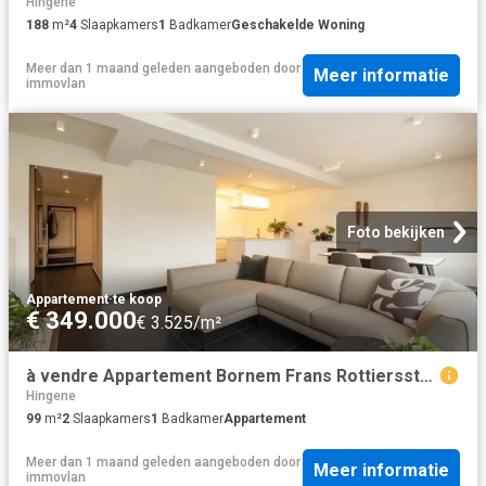
Hingene
188
m²
4
Slaapkamers
1
Badkamer
Geschakelde Woning
Meer dan 1 maand geleden
aangeboden door
Meer informatie
immovlan
Foto bekijken
Appartement
·
te koop
€ 349.000
€ 3.525/m²
à vendre Appartement Bornem Frans Rottiersstraat
Hingene
99
m²
2
Slaapkamers
1
Badkamer
Appartement
Meer dan 1 maand geleden
aangeboden door
Meer informatie
immovlan