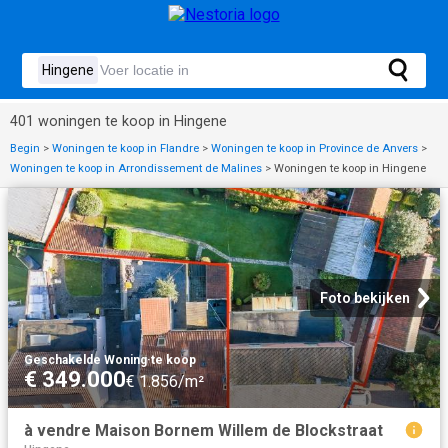
401 woningen te koop in Hingene
Begin
>
Woningen te koop in Flandre
>
Woningen te koop in Province de Anvers
>
Woningen te koop in Arrondissement de Malines
>
Woningen te koop in Hingene
Foto bekijken
Geschakelde Woning
·
te koop
€ 349.000
€ 1.856/m²
à vendre Maison Bornem Willem de Blockstraat