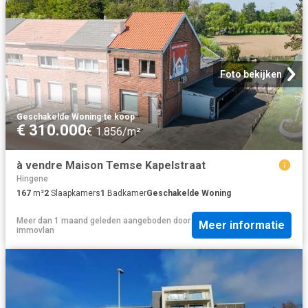
Foto bekijken
Geschakelde Woning
·
te koop
€ 310.000
€ 1.856/m²
à vendre Maison Temse Kapelstraat
Hingene
167
m²
2
Slaapkamers
1
Badkamer
Geschakelde Woning
Meer dan 1 maand geleden
aangeboden door
Meer informatie
immovlan