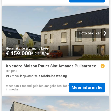
Foto bekijken
Geschakelde Woning
·
te koop
€ 459.000
€ 2.115/m²
à vendre Maison Puurs Sint Amands Pullaarsteenweg
Hingene
217
m²
3
Slaapkamers
Geschakelde Woning
Meer dan 1 maand geleden
aangeboden door
Meer informatie
immovlan