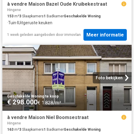
à vendre Maison Bazel Oude Kruibekestraat
Hingene
153
m²
3
Slaapkamers
1
Badkamer
Geschakelde Woning
·
Tuin
·
IUitgeruste keuken
Meer informatie
1 week geleden
aangeboden door
immovlan
Foto bekijken
Geschakelde Woning
·
te koop
€ 298.000
€ 1.828/m²
à vendre Maison Niel Boomsestraat
Hingene
163
m²
3
Slaapkamers
1
Badkamer
Geschakelde Woning