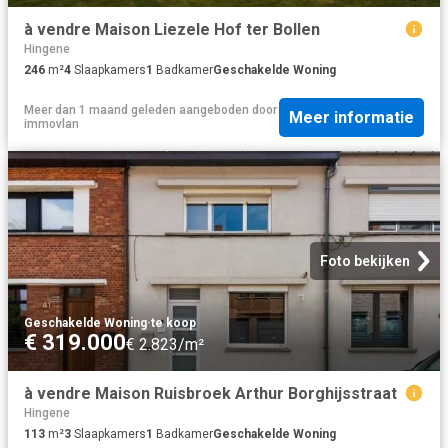
à vendre Maison Liezele Hof ter Bollen
Hingene
246
m²
4
Slaapkamers
1
Badkamer
Geschakelde Woning
Meer dan 1 maand geleden
aangeboden door
Meer informatie
immovlan
Foto bekijken
Geschakelde Woning
·
te koop
€ 319.000
€ 2.823/m²
à vendre Maison Ruisbroek Arthur Borghijsstraat
Hingene
113
m²
3
Slaapkamers
1
Badkamer
Geschakelde Woning