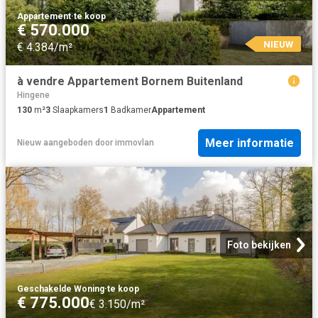
Appartement
·
te koop
€ 570.000
NIEUW
€ 4.384/m²
à vendre Appartement Bornem Buitenland
Hingene
130
m²
3
Slaapkamers
1
Badkamer
Appartement
Meer informatie
Nieuw
aangeboden door
immovlan
Foto bekijken
Geschakelde Woning
·
te koop
€ 775.000
€ 3.150/m²