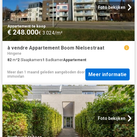
Foto bekijken
Appartement
·
te koop
€ 248.000
€ 3.024/m²
à vendre Appartement Boom Nielsestraat
Hingene
82
m²
2
Slaapkamers
1
Badkamer
Appartement
Meer dan 1 maand geleden
aangeboden door
Meer informatie
immovlan
Foto bekijken