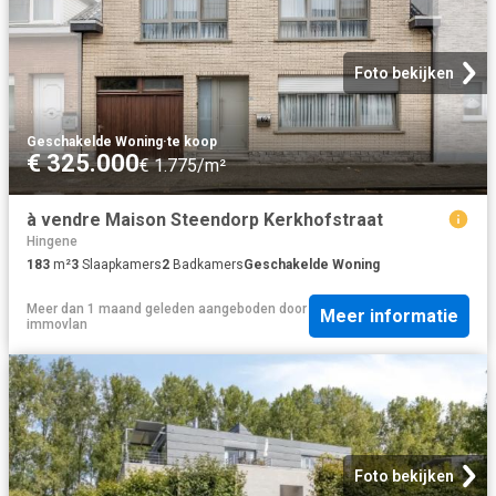
Foto bekijken
Geschakelde Woning
·
te koop
€ 325.000
€ 1.775/m²
à vendre Maison Steendorp Kerkhofstraat
Hingene
183
m²
3
Slaapkamers
2
Badkamers
Geschakelde Woning
Meer dan 1 maand geleden
aangeboden door
Meer informatie
immovlan
Foto bekijken