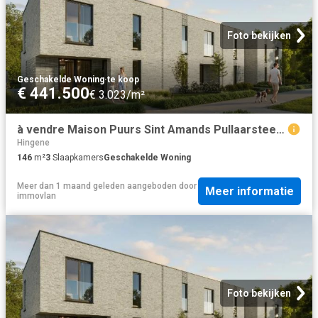
Foto bekijken
Geschakelde Woning
·
te koop
€ 441.500
€ 3.023/m²
à vendre Maison Puurs Sint Amands Pullaarsteenweg
Hingene
146
m²
3
Slaapkamers
Geschakelde Woning
Meer dan 1 maand geleden
aangeboden door
Meer informatie
immovlan
Foto bekijken