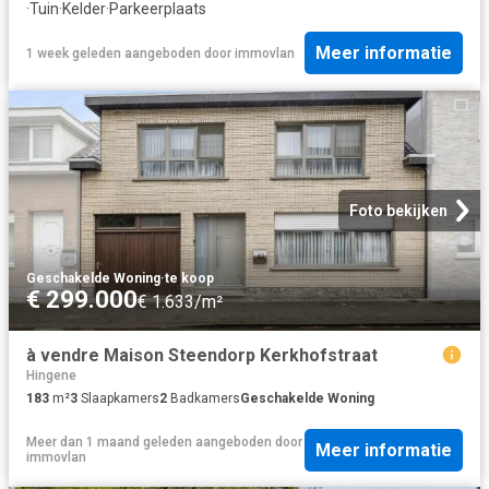
·
Tuin
·
Kelder
·
Parkeerplaats
Meer informatie
1 week geleden
aangeboden door
immovlan
Foto bekijken
Geschakelde Woning
·
te koop
€ 299.000
€ 1.633/m²
à vendre Maison Steendorp Kerkhofstraat
Hingene
183
m²
3
Slaapkamers
2
Badkamers
Geschakelde Woning
Meer dan 1 maand geleden
aangeboden door
Meer informatie
immovlan