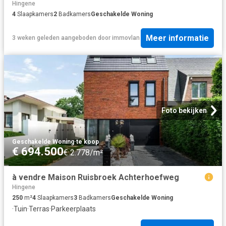
Hingene
4
Slaapkamers
2
Badkamers
Geschakelde Woning
Meer informatie
3 weken geleden
aangeboden door
immovlan
Foto bekijken
Geschakelde Woning
·
te koop
€ 694.500
€ 2.778/m²
à vendre Maison Ruisbroek Achterhoefweg
Hingene
250
m²
4
Slaapkamers
3
Badkamers
Geschakelde Woning
·
Tuin
·
Terras
·
Parkeerplaats