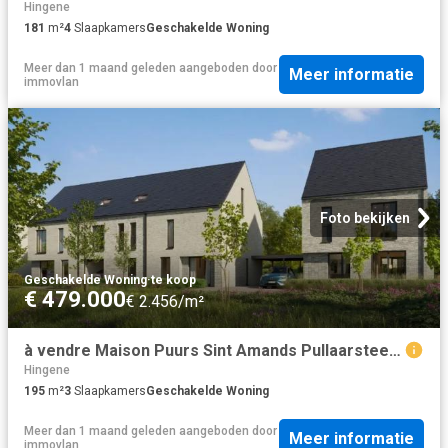
Hingene
181
m²
4
Slaapkamers
Geschakelde Woning
Meer dan 1 maand geleden
aangeboden door
Meer informatie
immovlan
Foto bekijken
Geschakelde Woning
·
te koop
€ 479.000
€ 2.456/m²
à vendre Maison Puurs Sint Amands Pullaarsteenweg
Hingene
195
m²
3
Slaapkamers
Geschakelde Woning
Meer dan 1 maand geleden
aangeboden door
Meer informatie
immovlan