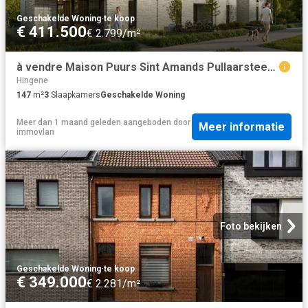
Geschakelde Woning
·
te koop
€ 411.500
€ 2.799/m²
à vendre Maison Puurs Sint Amands Pullaarsteenweg
Hingene
147
m²
3
Slaapkamers
Geschakelde Woning
Meer dan 1 maand geleden
aangeboden door
Meer informatie
immovlan
Foto bekijken
Geschakelde Woning
·
te koop
€ 349.000
€ 2.281/m²