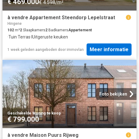
€ 469.000
€ 4.598/m²
à vendre Appartement Steendorp Lepelstraat
Hingene
102
m²
2
Slaapkamers
2
Badkamers
Appartement
·
Tuin
·
Terras
·
IUitgeruste keuken
Meer informatie
1 week geleden
aangeboden door
immovlan
Foto bekijken
Geschakelde Woning
·
te koop
€ 799.000
à vendre Maison Puurs Rijweg