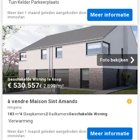
·
Tuin
·
Kelder
·
Parkeerplaats
Meer dan 1 maand geleden
aangeboden door
Meer informatie
immovlan
Foto bekijken
Geschakelde Woning
·
te koop
€ 530.557
€ 2.899/m²
à vendre Maison Sint Amands
Hingene
183
m²
4
Slaapkamers
2
Badkamers
Geschakelde Woning
·
Verwarming
Meer dan 1 maand geleden
aangeboden door
Meer informatie
immovlan