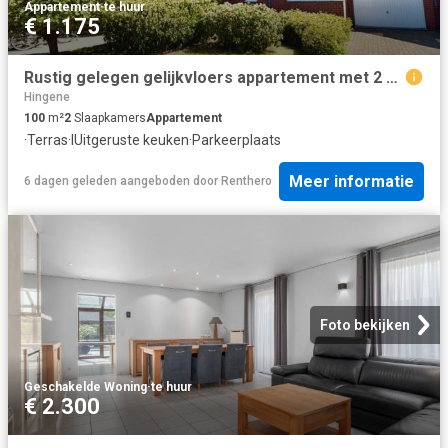
Appartement
·
te huur
€ 1.175
Rustig gelegen gelijkvloers appartement met 2 slaapkamers
Hingene
100
m²
2
Slaapkamers
Appartement
·
Terras
·
IUitgeruste keuken
·
Parkeerplaats
Meer informatie
6 dagen geleden
aangeboden door
Renthero
Foto bekijken
Geschakelde Woning
·
te huur
€ 2.300