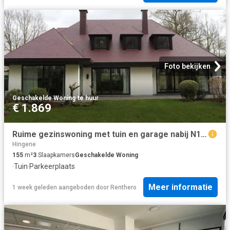
Foto bekijken
Geschakelde Woning
·
te huur
€ 1.869
Ruime gezinswoning met tuin en garage nabij N16 en A12
Hingene
155
m²
3
Slaapkamers
Geschakelde Woning
·
Tuin
·
Parkeerplaats
Meer informatie
1 week geleden
aangeboden door
Renthero