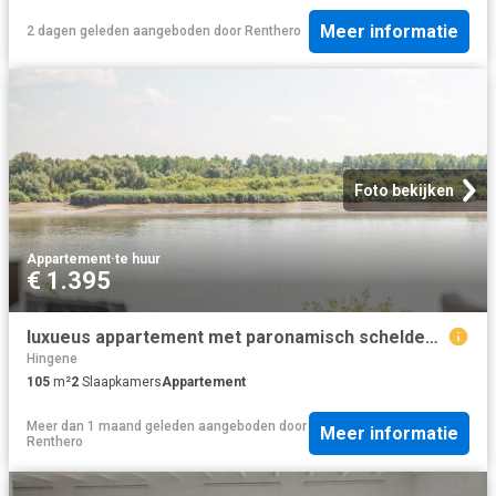
Meer informatie
2 dagen geleden
aangeboden door
Renthero
Foto bekijken
Appartement
·
te huur
€ 1.395
luxueus appartement met paronamisch scheldezicht
Hingene
105
m²
2
Slaapkamers
Appartement
Meer dan 1 maand geleden
aangeboden door
Meer informatie
Renthero