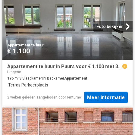
Foto bekijken
Appartement
·
te huur
€ 1.100
Appartement te huur in Puurs voor € 1.100 met 3 slaapkamers
Hingene
196
m²
3
Slaapkamers
1
Badkamer
Appartement
·
Terras
·
Parkeerplaats
Meer informatie
2 weken geleden
aangeboden door
rentumo