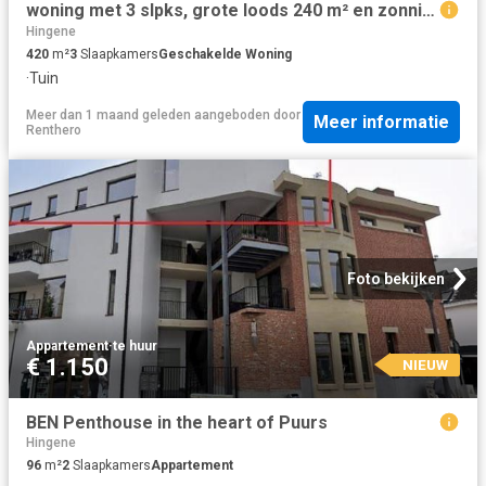
woning met 3 slpks, grote loods 240 m² en zonnige tuin!
Hingene
420
m²
3
Slaapkamers
Geschakelde Woning
·
Tuin
Meer dan 1 maand geleden
aangeboden door
Meer informatie
Renthero
Foto bekijken
Appartement
·
te huur
€ 1.150
NIEUW
BEN Penthouse in the heart of Puurs
Hingene
96
m²
2
Slaapkamers
Appartement