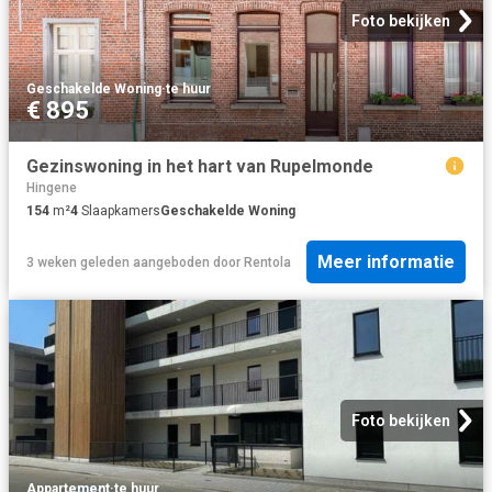
Foto bekijken
Geschakelde Woning
·
te huur
€ 895
Gezinswoning in het hart van Rupelmonde
Hingene
154
m²
4
Slaapkamers
Geschakelde Woning
Meer informatie
3 weken geleden
aangeboden door
Rentola
Foto bekijken
Appartement
·
te huur