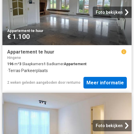
Foto bekijken
Appartement
·
te huur
€ 1.100
Appartement te huur
Hingene
196
m²
3
Slaapkamers
1
Badkamer
Appartement
·
Terras
·
Parkeerplaats
Meer informatie
2 weken geleden
aangeboden door
rentumo
Foto bekijken