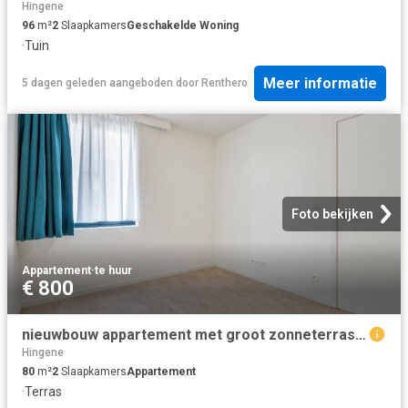
Hingene
96
m²
2
Slaapkamers
Geschakelde Woning
·
Tuin
Meer informatie
5 dagen geleden
aangeboden door
Renthero
Foto bekijken
Appartement
·
te huur
€ 800
nieuwbouw appartement met groot zonneterras in steendorp
Hingene
80
m²
2
Slaapkamers
Appartement
·
Terras