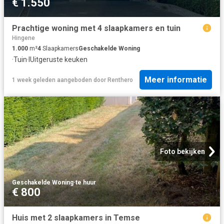
€ 1.550
Prachtige woning met 4 slaapkamers en tuin
Hingene
1.000
m²
4
Slaapkamers
Geschakelde Woning
·
Tuin
·
IUitgeruste keuken
Meer informatie
1 week geleden
aangeboden door
Renthero
Foto bekijken
Geschakelde Woning
·
te huur
€ 800
Huis met 2 slaapkamers in Temse