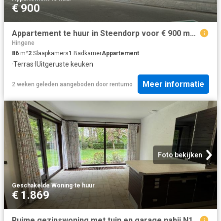
€ 900
Appartement te huur in Steendorp voor € 900 met 2 slaapkamers
Hingene
86
m²
2
Slaapkamers
1
Badkamer
Appartement
·
Terras
·
IUitgeruste keuken
Meer informatie
2 weken geleden
aangeboden door
rentumo
Foto bekijken
Geschakelde Woning
·
te huur
€ 1.869
Ruime gezinswoning met tuin en garage nabij N16 en A12