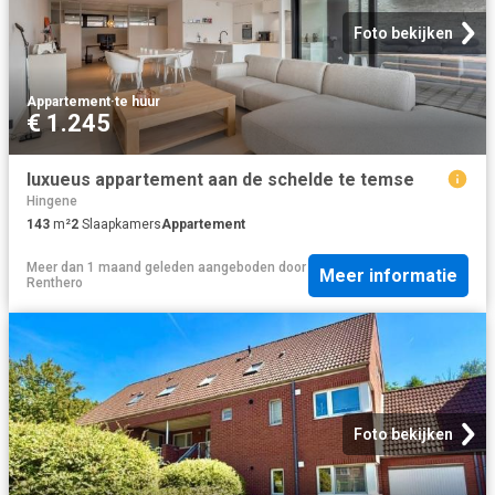
Foto bekijken
Appartement
·
te huur
€ 1.245
luxueus appartement aan de schelde te temse
Hingene
143
m²
2
Slaapkamers
Appartement
Meer dan 1 maand geleden
aangeboden door
Meer informatie
Renthero
Foto bekijken