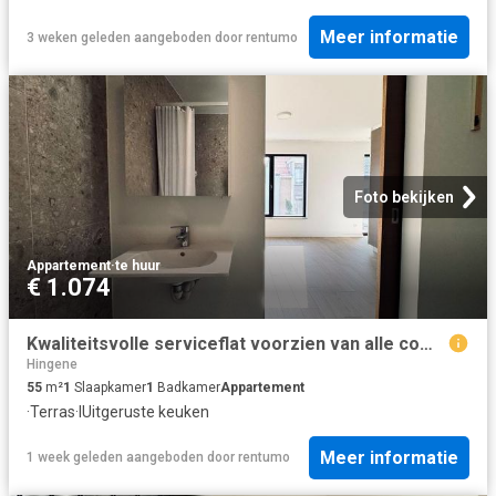
Meer informatie
3 weken geleden
aangeboden door
rentumo
Foto bekijken
Appartement
·
te huur
€ 1.074
Kwaliteitsvolle serviceflat voorzien van alle comfort te Rupelmonde
Hingene
55
m²
1
Slaapkamer
1
Badkamer
Appartement
·
Terras
·
IUitgeruste keuken
Meer informatie
1 week geleden
aangeboden door
rentumo