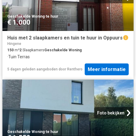
Geschakelde Woning
·
te huur
€ 1.000
Huis met 2 slaapkamers en tuin te huur in Oppuurs
Hingene
150
m²
2
Slaapkamers
Geschakelde Woning
·
Tuin
·
Terras
Meer informatie
5 dagen geleden
aangeboden door
Renthero
Foto bekijken
Geschakelde Woning
·
te huur