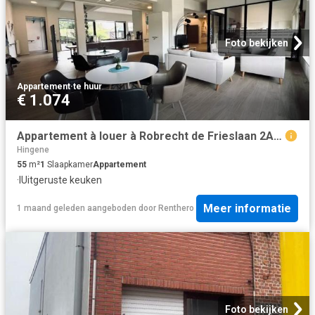
Foto bekijken
Appartement
·
te huur
€ 1.074
Appartement à louer à Robrecht de Frieslaan 2A Bazel
Hingene
55
m²
1
Slaapkamer
Appartement
·
IUitgeruste keuken
Meer informatie
1 maand geleden
aangeboden door
Renthero
Foto bekijken