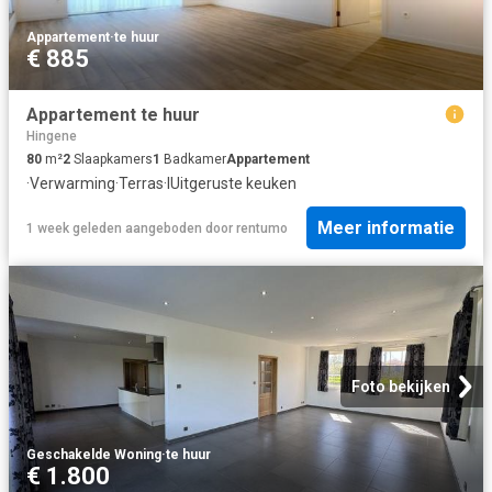
Appartement
·
te huur
€ 885
Appartement te huur
Hingene
80
m²
2
Slaapkamers
1
Badkamer
Appartement
·
Verwarming
·
Terras
·
IUitgeruste keuken
Meer informatie
1 week geleden
aangeboden door
rentumo
Foto bekijken
Geschakelde Woning
·
te huur
€ 1.800