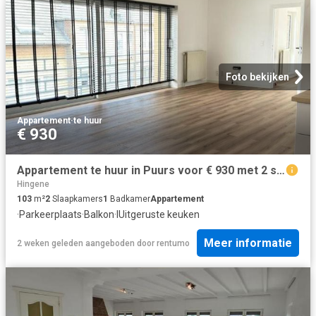
Foto bekijken
Appartement
·
te huur
€ 930
Appartement te huur in Puurs voor € 930 met 2 slaapkamers
Hingene
103
m²
2
Slaapkamers
1
Badkamer
Appartement
·
Parkeerplaats
·
Balkon
·
IUitgeruste keuken
Meer informatie
2 weken geleden
aangeboden door
rentumo