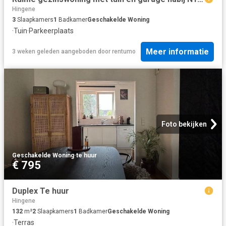
Hingene
3
Slaapkamers
1
Badkamer
Geschakelde Woning
·
Tuin
·
Parkeerplaats
Meer informatie
3 weken geleden
aangeboden door
rentumo
Foto bekijken
Geschakelde Woning
·
te huur
€ 795
Duplex Te huur
Hingene
132
m²
2
Slaapkamers
1
Badkamer
Geschakelde Woning
·
Terras