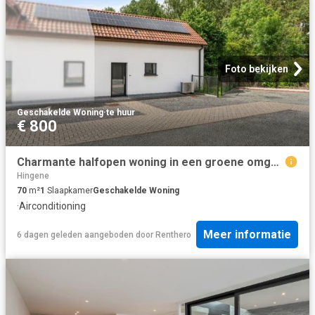
Foto bekijken
Geschakelde Woning
·
te huur
€ 800
Charmante halfopen woning in een groene omgeving te Bornem
Hingene
70
m²
1
Slaapkamer
Geschakelde Woning
·
Airconditioning
Meer informatie
6 dagen geleden
aangeboden door
Renthero