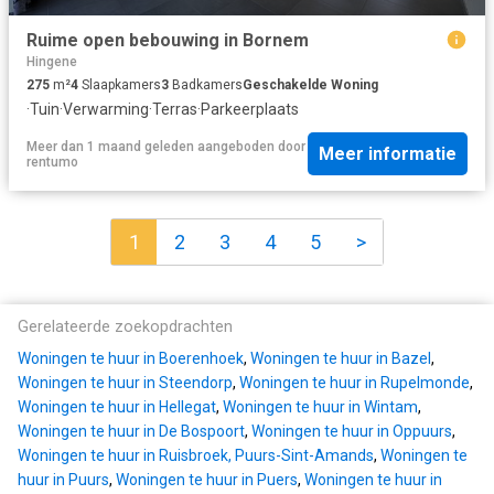
Ruime open bebouwing in Bornem
Hingene
275
m²
4
Slaapkamers
3
Badkamers
Geschakelde Woning
·
Tuin
·
Verwarming
·
Terras
·
Parkeerplaats
Meer dan 1 maand geleden
aangeboden door
Meer informatie
rentumo
1
2
3
4
5
>
Gerelateerde zoekopdrachten
Woningen te huur in Boerenhoek
,
Woningen te huur in Bazel
,
Woningen te huur in Steendorp
,
Woningen te huur in Rupelmonde
,
Woningen te huur in Hellegat
,
Woningen te huur in Wintam
,
Woningen te huur in De Bospoort
,
Woningen te huur in Oppuurs
,
Woningen te huur in Ruisbroek, Puurs-Sint-Amands
,
Woningen te
huur in Puurs
,
Woningen te huur in Puers
,
Woningen te huur in