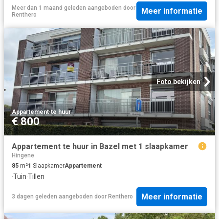
Meer dan 1 maand geleden
aangeboden door
Meer informatie
Renthero
Foto bekijken
Appartement
·
te huur
€ 800
Appartement te huur in Bazel met 1 slaapkamer
Hingene
85
m²
1
Slaapkamer
Appartement
·
Tuin
·
Tillen
Meer informatie
3 dagen geleden
aangeboden door
Renthero