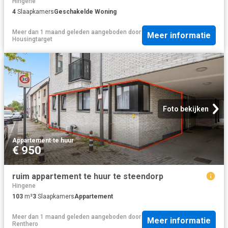
Hingene
4
Slaapkamers
Geschakelde Woning
Meer dan 1 maand geleden
aangeboden door
Meer informatie
Housingtarget
Foto bekijken
Appartement
·
te huur
€ 950
ruim appartement te huur te steendorp
Hingene
103
m²
3
Slaapkamers
Appartement
Meer dan 1 maand geleden
aangeboden door
Meer informatie
Renthero