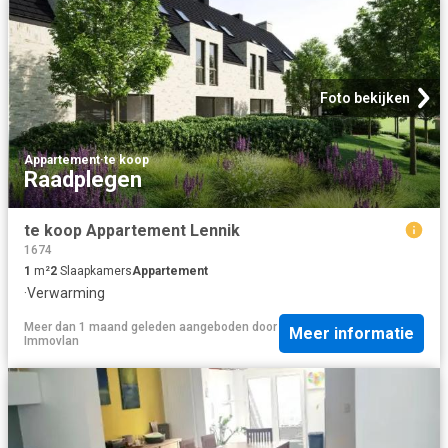
Foto bekijken
Appartement
·
te koop
Raadplegen
te koop Appartement Lennik
1674
1
m²
2
Slaapkamers
Appartement
·
Verwarming
Meer dan 1 maand geleden
aangeboden door
Meer informatie
Immovlan