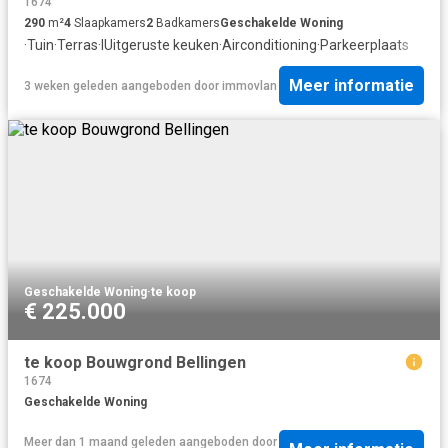
1674
290
m²
4
Slaapkamers
2
Badkamers
Geschakelde Woning
·
Tuin
·
Terras
·
IUitgeruste keuken
·
Airconditioning
·
Parkeerplaats
Meer informatie
3 weken geleden
aangeboden door
immovlan
Geschakelde Woning
·
te koop
€ 225.000
te koop Bouwgrond Bellingen
1674
Geschakelde Woning
Meer dan 1 maand geleden
aangeboden door