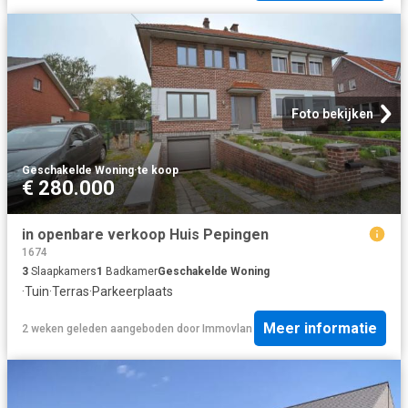
Foto bekijken
Geschakelde Woning
·
te koop
€ 280.000
in openbare verkoop Huis Pepingen
1674
3
Slaapkamers
1
Badkamer
Geschakelde Woning
·
Tuin
·
Terras
·
Parkeerplaats
Meer informatie
2 weken geleden
aangeboden door
Immovlan