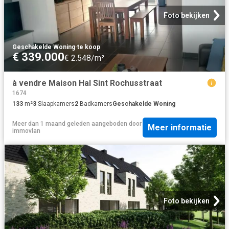
Foto bekijken
Geschakelde Woning
·
te koop
€ 339.000
€ 2.548/m²
à vendre Maison Hal Sint Rochusstraat
1674
133
m²
3
Slaapkamers
2
Badkamers
Geschakelde Woning
Meer dan 1 maand geleden
aangeboden door
Meer informatie
immovlan
Foto bekijken