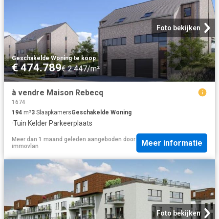
Foto bekijken
Geschakelde Woning
·
te koop
€ 474.789
€ 2.447/m²
à vendre Maison Rebecq
1674
194
m²
3
Slaapkamers
Geschakelde Woning
·
Tuin
·
Kelder
·
Parkeerplaats
Meer dan 1 maand geleden
aangeboden door
Meer informatie
immovlan
Foto bekijken