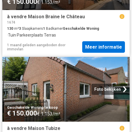
€ 150.000
€ 1.153/m²
à vendre Maison Braine le Château
1674
130
m²
3
Slaapkamers
1
Badkamer
Geschakelde Woning
·
Tuin
·
Parkeerplaats
·
Terras
1 maand geleden
aangeboden door
Meer informatie
immovlan
Foto bekijken
Geschakelde Woning
·
te koop
€ 150.000
€ 1.153/m²
à vendre Maison Tubize