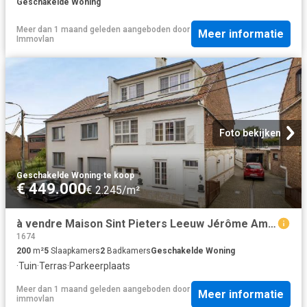
Geschakelde Woning
Meer dan 1 maand geleden
aangeboden door
Meer informatie
Immovlan
Foto bekijken
Geschakelde Woning
·
te koop
€ 449.000
€ 2.245/m²
à vendre Maison Sint Pieters Leeuw Jérôme Ameysstraat
1674
200
m²
5
Slaapkamers
2
Badkamers
Geschakelde Woning
·
Tuin
·
Terras
·
Parkeerplaats
Meer dan 1 maand geleden
aangeboden door
Meer informatie
immovlan