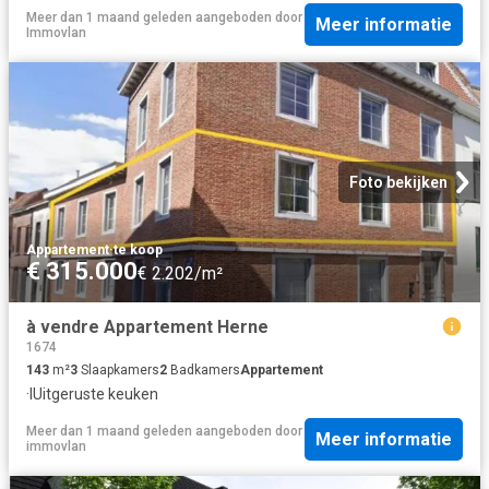
Meer dan 1 maand geleden
aangeboden door
Meer informatie
Immovlan
Foto bekijken
Appartement
·
te koop
€ 315.000
€ 2.202/m²
à vendre Appartement Herne
1674
143
m²
3
Slaapkamers
2
Badkamers
Appartement
·
IUitgeruste keuken
Meer dan 1 maand geleden
aangeboden door
Meer informatie
immovlan