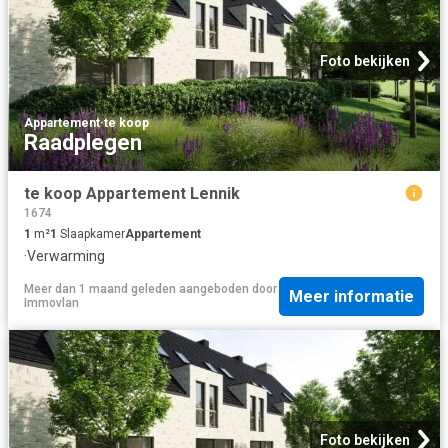
Foto bekijken
Appartement
·
te koop
Raadplegen
te koop Appartement Lennik
1674
1
m²
1
Slaapkamer
Appartement
·
Verwarming
Meer dan 1 maand geleden
aangeboden door
Meer informatie
Immovlan
Foto bekijken