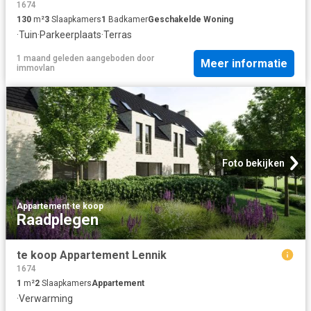
1674
130
m²
3
Slaapkamers
1
Badkamer
Geschakelde Woning
·
Tuin
·
Parkeerplaats
·
Terras
1 maand geleden
aangeboden door
Meer informatie
immovlan
Foto bekijken
Appartement
·
te koop
Raadplegen
te koop Appartement Lennik
1674
1
m²
2
Slaapkamers
Appartement
·
Verwarming