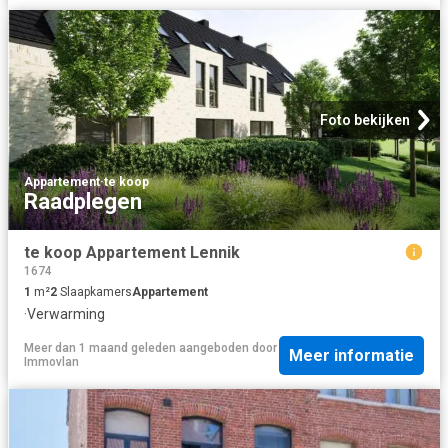
Foto bekijken
Appartement
·
te koop
Raadplegen
te koop Appartement Lennik
1674
1
m²
2
Slaapkamers
Appartement
·
Verwarming
Meer dan 1 maand geleden
aangeboden door
Meer informatie
Immovlan