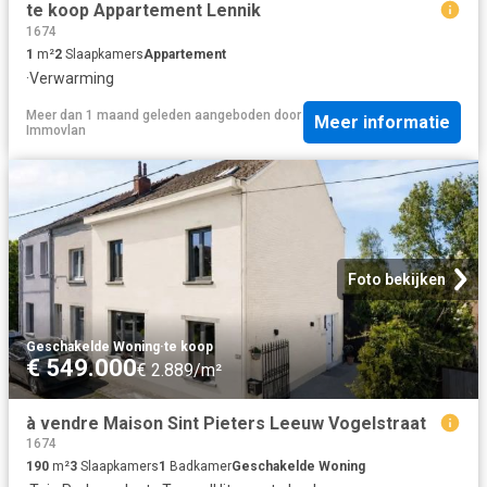
te koop Appartement Lennik
1674
1
m²
2
Slaapkamers
Appartement
·
Verwarming
Meer dan 1 maand geleden
aangeboden door
Meer informatie
Immovlan
Foto bekijken
Geschakelde Woning
·
te koop
€ 549.000
€ 2.889/m²
à vendre Maison Sint Pieters Leeuw Vogelstraat
1674
190
m²
3
Slaapkamers
1
Badkamer
Geschakelde Woning