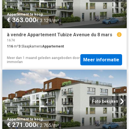
Appartement
·
te koop
€ 363.000
€ 3.129/m²
à vendre Appartement Tubize Avenue du 8 mars
1674
116
m²
3
Slaapkamers
Appartement
Meer dan 1 maand geleden
aangeboden door
Meer informatie
immovlan
Foto bekijken
Appartement
·
te koop
€ 271.000
€ 2.765/m²