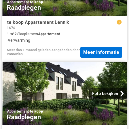
Appartement
·
te koop
Raadplegen
te koop Appartement Lennik
1674
1
m²
2
Slaapkamers
Appartement
·
Verwarming
Meer dan 1 maand geleden
aangeboden door
Meer informatie
Immovlan
Foto bekijken
Appartement
·
te koop
Raadplegen