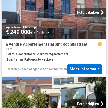
Foto bekijken
Appartement
·
te koop
€ 249.000
€ 2.490/m²
à vendre Appartement Hal Sint Rochusstraat
1674
100
m²
1
Slaapkamer
1
Badkamer
Appartement
·
Tuin
·
Terras
·
IUitgeruste keuken
Meer informatie
3 weken geleden
aangeboden door
immovlan
Foto bekijken