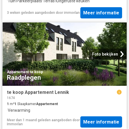
·
Tuin
·
Parkeerplaats
·
Terras
·
IUitgeruste keuken
Meer informatie
3 weken geleden
aangeboden door
immovlan
Foto bekijken
Appartement
·
te koop
Raadplegen
te koop Appartement Lennik
1674
1
m²
1
Slaapkamer
Appartement
·
Verwarming
Meer dan 1 maand geleden
aangeboden door
Meer informatie
Immovlan