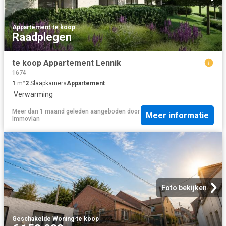
Appartement
·
te koop
Raadplegen
te koop Appartement Lennik
1674
1
m²
2
Slaapkamers
Appartement
·
Verwarming
Meer dan 1 maand geleden
aangeboden door
Meer informatie
Immovlan
Foto bekijken
Geschakelde Woning
·
te koop