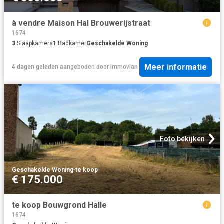
à vendre Maison Hal Brouwerijstraat
1674
3
Slaapkamers
1
Badkamer
Geschakelde Woning
Meer informatie
4 dagen geleden
aangeboden door
immovlan
Foto bekijken
Geschakelde Woning
·
te koop
€ 175.000
te koop Bouwgrond Halle
1674