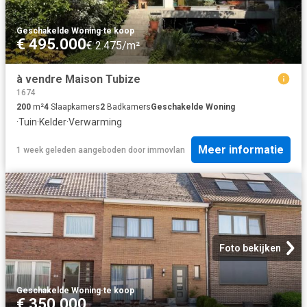
Geschakelde Woning
·
te koop
€ 495.000
€ 2.475/m²
à vendre Maison Tubize
1674
200
m²
4
Slaapkamers
2
Badkamers
Geschakelde Woning
·
Tuin
·
Kelder
·
Verwarming
Meer informatie
1 week geleden
aangeboden door
immovlan
Foto bekijken
Geschakelde Woning
·
te koop
€ 350.000