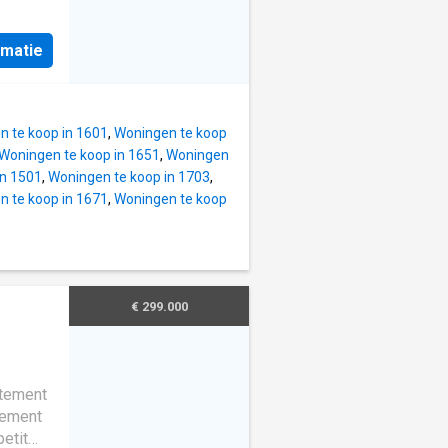
-sol un
 de
,7m²
, cette
douche,
rmatie
d'un
ras/
uxième
t
 d'une
de 5.1m²
 Deux
 te koop in 1601
,
Woningen te koop
ambre.
Woningen te koop in 1651
,
Woningen
 très
in 1501
,
Woningen te koop in 1703
,
ins de 4
 te koop in 1671
,
Woningen te koop
5 m² et
lle de
e
uble
un
€ 299.000
e, cette
r.
t rénové
rtement
cement
petit