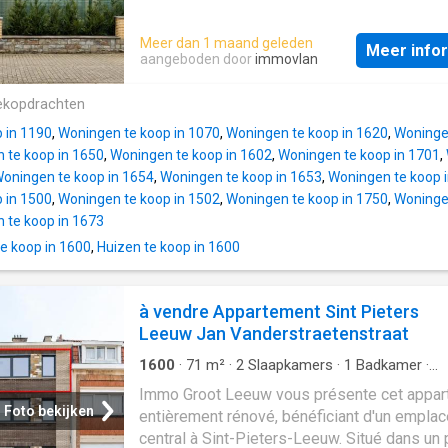
la terrasse de 50m² orientée SUD & en entre
transports en commun, des axes routiers et
WC séparé. Au 2ème étage: Chambre de 26
toutes les commodités. Au rez-de-chaussée
Meer dan 1 maand geleden
avec salle d'eau attenante de 13,5m² (bain, 
Meer info
maison dispose d'un hall d'entrée spacieux, 
aangeboden door
immovlan
meuble avec double vasque et WC) + débar
salon spacieux et lumineux (35 m²), d'un de
dressing de 6m². Au 3ème étage: hall de nui
espace de vie (35 m²), d'une salle à manger,
ekopdrachten
desservant une salle de douches avec WC 
cuisine entièrement équipée, d'une grande
et 2 chambres de 22m² & 13,5m². Sous-sol:
 in 1190
,
Woningen te koop in 1070
,
Woningen te koop in 1620
,
Woningen
buanderie, de toilettes et d'une première ch
caves de 16,8m² et 12,5m². Divers
 te koop in 1650
,
Woningen te koop in 1602
,
Woningen te koop in 1701
,
Au premier étage, cette maison dispose d'un
oningen te koop in 1654
,
Woningen te koop in 1653
,
Woningen te koop 
grand hall de nuit qui donne accès à pas mo
 in 1500
,
Woningen te koop in 1502
,
Woningen te koop in 1750
,
Woningen
chambres supplémentaires (20 m², 14 m², 8,
 te koop in 1673
24 m²), dont une chambre principale avec sa
e koop in 1600
,
Huizen te koop in 1600
bains et dressing. On y trouve également un
deuxième salle de bains avec douche et do
lavabo. Cette maison dispose également d'
à vendre Appartement Sint Pieters
grenier de rangement et d'une cave. À l'arrièr
Leeuw Jan Vanderstraetenstraat
maison dispose d'un joli jardin avec un atelie
Plusieurs places de parking sont également
1600
·
71
m²
·
2
Slaapkamers
·
1
Badkamer
·
disponibles. Cette maison a été entièremen
Appartement
·
Kelder
·
Balkon
·
Parkeerplaats
Immo Groot Leeuw vous présente cet appa
Foto bekijken
entièrement rénové, bénéficiant d'un empla
central à Sint-Pieters-Leeuw. Situé dans un 