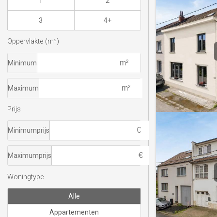
1
2
3
4+
Oppervlakte (m²)
Minimum
Maximum
Prijs
Minimumprijs
Maximumprijs
Woningtype
Alle
Appartementen