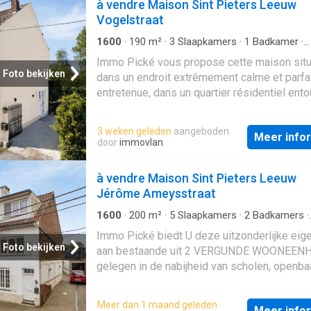
à vendre Maison Sint Pieters Leeuw
Vogelstraat
1600
·
190
m²
·
3
Slaapkamers
·
1
Badkamer
·
Geschakelde Woning
·
Tuin
·
Parkeerplaats
·
T
Immo Pické vous propose cette maison sit
IUitgeruste keuken
Foto bekijken
dans un endroit extrêmement calme et parf
entretenue, dans un quartier résidentiel ent
prairies et d'une réserve naturelle.On accède
maison, prête à emménager, par un hall d'en
3 weken geleden
aangeboden
Meer info
spacieux (avec toilettes invités) qui donne s
door
immovlan
salon spacieux et lumineux, avec une salle à
manger attenante. À côté de la salle à mang
à vendre Maison Sint Pieters Leeuw
trouve une cuisine entièrement équipée ave
Jérôme Ameysstraat
coin petit-déjeuner qui s'ouvre directement s
très grande terrasse et le magnifique jardin.
1600
·
200
m²
·
5
Slaapkamers
·
2
Badkamers
·
Geschakelde Woning
·
Tuin
·
Terras
·
Parkeerp
garage spacieux et neuf avec buanderie est
Immo Pické biedt U deze uitzonderlijke ei
disponible. Devant le garage, il y a deux pla
Foto bekijken
aan bestaande uit 2 VERGUNDE WOONEEN
parking supplémentaires.Au premier étage 
gelegen in de nabijheid van scholen, openba
trouvent 3 chambres spacieuses (15 m², 14 
vervoer en de belangrijkste verbindingsweg
13 m²) et une salle de bains entièrement
Deze eigendom bestaat uit 2 afzonderlijk
Meer dan 1 maand geleden
équipée.Présence d'un grenier aménageabl
Meer info