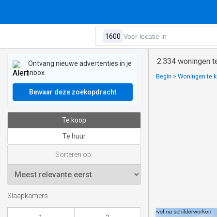
2.334 woningen t
Ontvang nieuwe advertenties in je
inbox
Begin
>
Woningen te k
Bewaar deze zoekopdracht
Te koop
Te huur
Sorteren op:
Slaapkamers