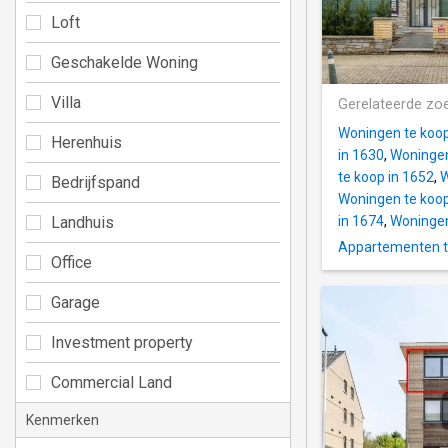
Loft
Geschakelde Woning
Villa
Gerelateerde zo
Woningen te koop
Herenhuis
in 1630
,
Woningen
te koop in 1652
,
W
Bedrijfspand
Woningen te koop
Landhuis
in 1674
,
Woningen
Appartementen t
Office
Garage
Investment property
Commercial Land
Kenmerken