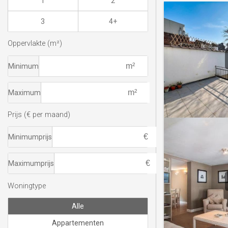
1
2
3
4+
Oppervlakte (m²)
Minimum
Maximum
Prijs (€ per maand)
Minimumprijs
Maximumprijs
Woningtype
Alle
Appartementen