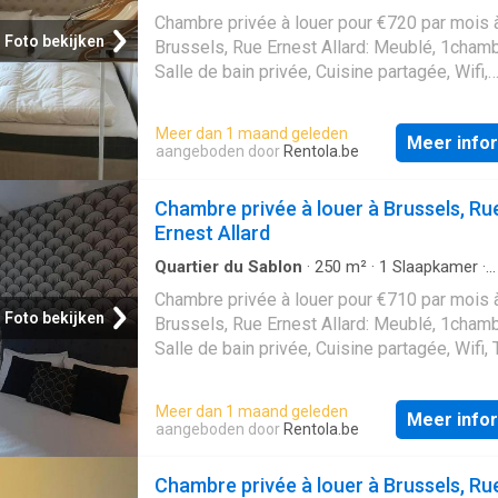
Appartement
Chambre privée à louer pour €720 par mois 
Foto bekijken
Brussels, Rue Ernest Allard: Meublé, 1chamb
Salle de bain privée, Cuisine partagée, Wifi,
Étudiants et actifs
Meer dan 1 maand geleden
Meer info
aangeboden door
Rentola.be
Chambre privée à louer à Brussels, Ru
Ernest Allard
Quartier du Sablon
·
250
m²
·
1
Slaapkamer
·
Appartement
Chambre privée à louer pour €710 par mois 
Foto bekijken
Brussels, Rue Ernest Allard: Meublé, 1chamb
Salle de bain privée, Cuisine partagée, Wifi, 
Étudiants et actifs
Meer dan 1 maand geleden
Meer info
aangeboden door
Rentola.be
Chambre privée à louer à Brussels, Ru