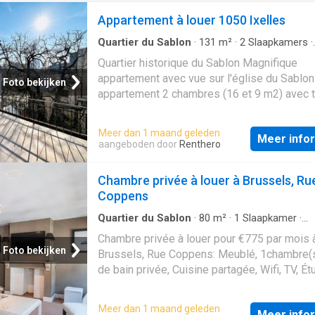
Appartement à louer 1050 Ixelles
Quartier du Sablon
·
131
m²
·
2
Slaapkamers
·
Appartement
·
Tuin
·
Parkeerplaats
·
Terras
·
Ti
Quartier historique du Sablon Magnifique
appartement avec vue sur l'église du Sablon
Foto bekijken
appartement 2 chambres (16 et 9 m2) avec 
orientée sud (16 m2) au 2ème étage avec
ascenseur. L'appartement est composé d'un 
Meer dan 1 maand geleden
Meer info
d'entrée avec vestiaire, wc visiteur avec lav
aangeboden door
Renthero
grand salon (28m2) donnant accès à la terra
salle à manger avec vue sur le Sablon (32m
Chambre privée à louer à Brussels, Ru
cuisine super équipée et meublée avec vue 
Coppens
Sablon, une petite chambre (9m2) avec vue s
Sablon, une grande salle de bain (avec bain,
Quartier du Sablon
·
80
m²
·
1
Slaapkamer
·
Appartement
wc, double évier) une grande chambre (16m
Chambre privée à louer pour €775 par mois 
dressing avec vue sur jardin, une buanderie.
Foto bekijken
Brussels, Rue Coppens: Meublé, 1chambre(s
blindée, Vidéophone, Double Vitrage. Possib
de bain privée, Cuisine partagée, Wifi, TV, Ét
parking en l'immeuble. Possibilité studio po
et actifs
invité. Bail de société possible. Infos & Visi
Meer dan 1 maand geleden
+.55
Meer info