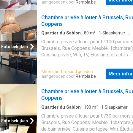
aangeboden door
Rentola.be
Chambre privée à louer à Brussels, Ru
Coppens
Quartier du Sablon
·
80
m²
·
1
Slaapkamer
·
Appartement
Chambre privée à louer pour €1100 par mois
Foto bekijken
Brussels, Rue Coppens: Meublé, 1chambre(s
Cuisine privée, Wifi, TV, Étudiants et actifs
Meer dan 1 maand geleden
Meer info
aangeboden door
Rentola.be
Chambre privée à louer à Brussels, Ru
Coppens
Quartier du Sablon
·
180
m²
·
1
Slaapkamer
·
Appartement
Chambre privée à louer pour €730 par mois 
Foto bekijken
Brussels, Rue Coppens: Meublé, 1chambre(s
de bain privée, Cuisine partagée, Wifi, Étudia