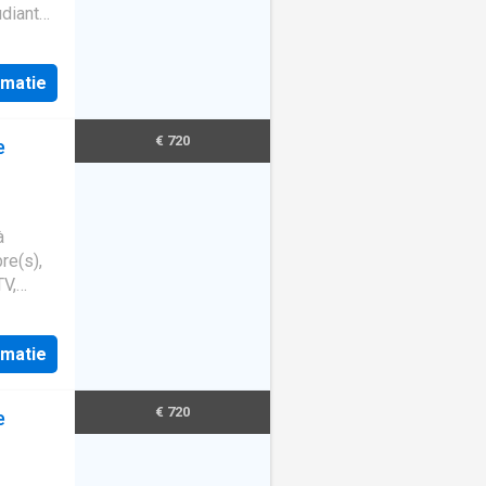
udiants
rmatie
€ 720
e
à
re(s),
TV,
rmatie
€ 720
e