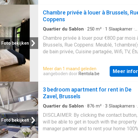
this home offers a warm atmosphere in one
Brussels’ most elegant and vibrant areas. T
Chambre privée à louer à Brussels, Ru
apartment features a cosy bedroom with a 
Coppens
bed, ideal for restful nights. The bright livin
is filled with natural light and comes with a
Quartier du Sablon
·
250
m²
·
1
Slaapkamer
·
Appartement
comfortable sofa and a charming small table
Chambre privée à louer pour €800 par mois 
creating a pleasant space to relax or unwind 
Foto bekijken
Brussels, Rue Coppens: Meublé, 1chambre(s
You’ll also enjoy a fully equipped kitchen, pe
de bain privée, Cuisine partagée, Wifi, TV, Ét
everyday cooking, as well as a modern bat
et actifs
with a bathtub, adding an extra touch of comf
Meer dan 1 maand geleden
property includes air conditioning, Wi-Fi alr
Meer info
aangeboden door
Rentola.be
installed, and a washing machine, making it
ready from day one. ♦️Please be aware that 
3 bedroom apartment for rent in De
other monthly costs include insurance, techn
Zavel, Brussels
support, assistance
Quartier du Sablon
·
876
m²
·
3
Slaapkamers
·
Appartement
·
Parkeerplaats
DISCLAIMER: By clicking the contact button,
Foto bekijken
will be able to get in touch with the property
manager partner and to rent your home 100
online.This stunning 3-bedroom apartment i