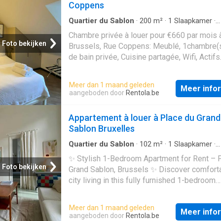
Coppens
Quartier du Sablon
·
200
m²
·
1
Slaapkamer
·
Appartement
Chambre privée à louer pour €660 par mois 
Foto bekijken
Brussels, Rue Coppens: Meublé, 1chambre(s
de bain privée, Cuisine partagée, Wifi, Actifs
seulement
Meer dan 1 maand geleden
Meer info
aangeboden door
Rentola.be
Appartement à louer à Place du Grand
Sablon Bruxelles
Quartier du Sablon
·
102
m²
·
1
Slaapkamer
·
Appartement
·
Airconditioning
✨ Stylish 1-Bedroom Apartment for Rent – 
Foto bekijken
Grand Sablon, Brussels ✨ Discover comfort
city living in this fully furnished 1-bedroom
apartment, ideally located on the ground floo
building on the prestigious Place du Grand S
Meer dan 1 maand geleden
Meer info
Perfectly designed for convenience and com
aangeboden door
Rentola.be