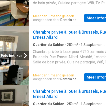
de bain privée, Cuisine partagée, Wifi, TV, Ét
et actifs
Meer dan 1 maand geleden
Meer info
aangeboden door
Rentola.be
Chambre privée à louer à Brussels, Ru
Ernest Allard
Quartier du Sablon
·
250
m²
·
1
Slaapkamer
·
Appartement
Chambre privée à louer pour €720 par mois 
Foto bekijken
Brussels, Rue Ernest Allard: Meublé, 1chamb
Salle de bain privée, Cuisine partagée, Wifi, 
Étudiants et actifs
Meer dan 1 maand geleden
Meer info
aangeboden door
Rentola.be
Chambre privée à louer à Brussels, Ru
Ernest Allard
Quartier du Sablon
·
250
m²
·
1
Slaapkamer
·