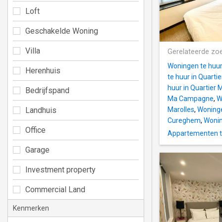
Loft
Geschakelde Woning
Villa
Gerelateerde zo
Woningen te huur
Herenhuis
te huur in Quartie
huur in Quartier
Bedrijfspand
Ma Campagne
,
W
Landhuis
Marolles
,
Woninge
Cureghem
,
Wonin
Office
Appartementen te
Garage
Investment property
Commercial Land
Kenmerken