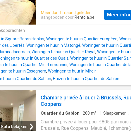
actifs
Meer dan 1 maand geleden
Meer info
aangeboden door
Rentola.be
ekopdrachten
 in Square Baron Hankar
,
Woningen te huur in Quartier européen
,
Wonin
r des Libertés
,
Woningen te huur in Matongé
,
Woningen te huur in Quarti
 Marais-Jacqmain
,
Woningen te huur in Quartier Royal
,
Woningen te huur 
oningen te huur in Quartier des Quais
,
Woningen te huur in Quartier Sai
n te huur in Quartier Midi-Lemonnier
,
Woningen te huur in Quartier de 
gen te huur in Esseghem
,
Woningen te huur in Miroir
 huur in Quartier du Sablon
,
Huizen te huur in Quartier du Sablon
Chambre privée à louer à Brussels, Ru
Coppens
Quartier du Sablon
·
200
m²
·
1
Slaapkamer
·
Appartement
Chambre privée à louer pour €805 par mois 
Foto bekijken
Brussels, Rue Coppens: Meublé, 1chambre(s