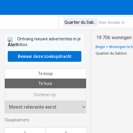
19.706 woningen t
Ontvang nieuwe advertenties in je
inbox
Begin
>
Woningen te hu
Quartier du Sablon
Bewaar deze zoekopdracht
Te koop
Te huur
Sorteren op:
Slaapkamers