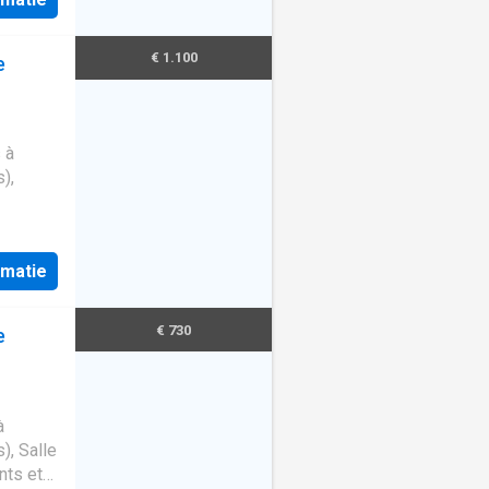
€ 1.100
e
 à
),
rmatie
€ 730
e
à
), Salle
nts et