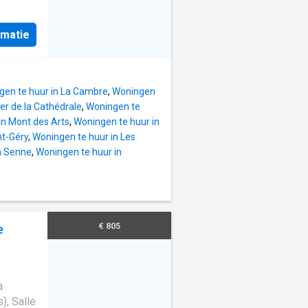
rmatie
gen te huur in La Cambre
,
Woningen
er de la Cathédrale
,
Woningen te
in Mont des Arts
,
Woningen te huur in
nt-Géry
,
Woningen te huur in Les
la Senne
,
Woningen te huur in
€ 805
e
à
), Salle