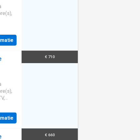
à
re(s),
rmatie
€ 710
e
à
re(s),
TV,
rmatie
€ 660
e