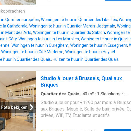
160€/mois (communs, eau, électricité) - Lib
juillet 2026 - PEB: G
ekopdrachten
 in Quartier européen
,
Woningen te huur in Quartier des Libertés
,
Woning
de la Cathédrale
,
Woningen te huur in Quartier Marais-Jacqmain
,
Woninge
 in Mont des Arts
,
Woningen te huur in Quartier du Sablon
,
Woningen te
Saint-Géry
,
Woningen te huur in Les Marolles
,
Woningen te huur in Quarti
 Senne
,
Woningen te huur in Cureghem
,
Woningen te huur in Esseghem
,
W
,
Woningen te huur in Cité Moderne
,
Woningen te huur in Heysel
 huur in Quartier des Quais
,
Huizen te huur in Quartier des Quais
Studio à louer à Brussels, Quai aux
Briques
Quartier des Quais
·
40
m²
·
1
Slaapkamer
·
Appartement
Studio à louer pour €1290 par mois à Brusse
Foto bekijken
aux Briques: Meublé, Salle de bain privée, C
privée, Wifi, TV, Étudiants et actifs