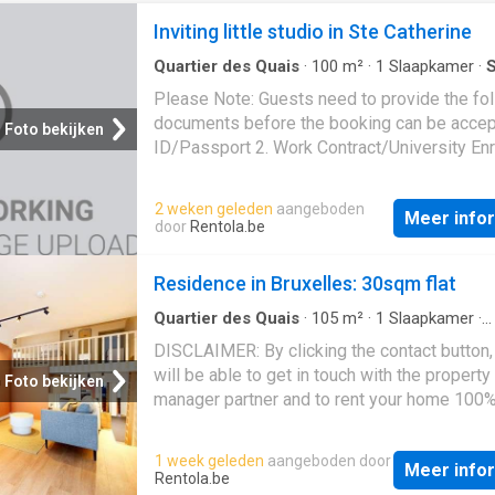
Inviting little studio in Ste Catherine
Quartier des Quais
·
100
m²
·
1
Slaapkamer
·
S
Please Note: Guests need to provide the fo
documents before the booking can be accept
Foto bekijken
ID/Passport 2. Work Contract/University En
3. Payslips, Bank Statement/Guarantor/Finan
Guarantee. The deposit and the admin fee ar
2 weken geleden
aangeboden
Meer info
paid in advance. The admin fee is non refund
door
Rentola.be
case of cancellation. For all properties in B
there is an additional fee for check-in and c
Residence in Bruxelles: 30sqm flat
expenses, estimated around 80 euros. Renta
period for this listing is between 3 - 24 mon
Quartier des Quais
·
105
m²
·
1
Slaapkamer
·
Appartement
DISCLAIMER: By clicking the contact button,
will be able to get in touch with the property
Foto bekijken
manager partner and to rent your home 100
online.The accommodation is available from
your private apartment within the residence, 
1 week geleden
aangeboden door
Meer info
from 1240€/month Some essential informat
Rentola.be