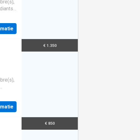
bre(s),
udiants
rmatie
€ 1.350
bre(s),
rmatie
€ 850