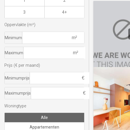
1
2
3
4+
Oppervlakte (m²)
Minimum
Maximum
Prijs (€ per maand)
Minimumprijs
Maximumprijs
Woningtype
Alle
Appartementen