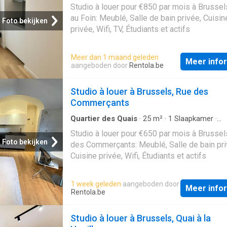
Appartement
Studio à louer pour €850 par mois à Brussel
au Foin: Meublé, Salle de bain privée, Cuisin
Foto bekijken
privée, Wifi, TV, Étudiants et actifs
Meer dan 1 maand geleden
Meer info
aangeboden door
Rentola.be
Studio à louer à Brussels, Rue des
Commerçants
Quartier des Quais
·
25
m²
·
1
Slaapkamer
·
Appartement
Studio à louer pour €650 par mois à Brussel
Foto bekijken
des Commerçants: Meublé, Salle de bain pri
Cuisine privée, Wifi, Étudiants et actifs
1 week geleden
aangeboden door
Meer info
Rentola.be
Studio à louer à Brussels, Quai à la