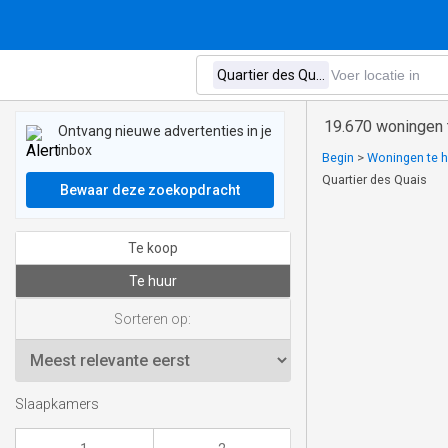
19.670 woningen t
Ontvang nieuwe advertenties in je
inbox
Begin
>
Woningen te hu
Quartier des Quais
Bewaar deze zoekopdracht
Te koop
Te huur
Sorteren op:
Slaapkamers