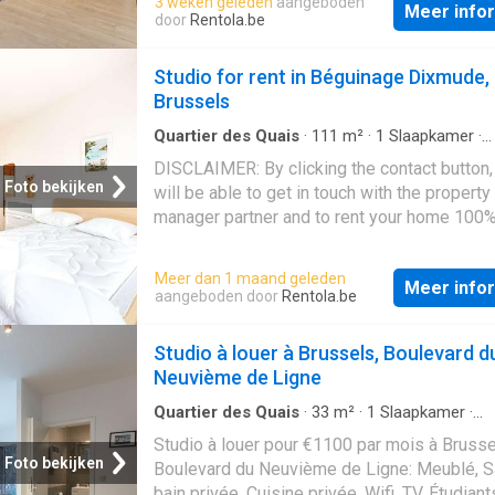
3 weken geleden
aangeboden
Meer info
door
Rentola.be
Studio for rent in Béguinage Dixmude,
Brussels
Quartier des Quais
·
111
m²
·
1
Slaapkamer
·
Appartement
DISCLAIMER: By clicking the contact button,
Foto bekijken
will be able to get in touch with the property
manager partner and to rent your home 100
online.Welcome to this studio rental located 
Béguinage-Dixmude, Brussels. This property
Meer dan 1 maand geleden
Meer info
a variety of features intended to accommod
aangeboden door
Rentola.be
needs. The space is fully furnished and Sp
has verified the listing for your assurance.
Studio à louer à Brussels, Boulevard d
Additionally, the studio includes a fully equ
Neuvième de Ligne
kitchen, television, and common area laundr
utilities such as a washing machine, dryer, a
Quartier des Quais
·
33
m²
·
1
Slaapkamer
·
Appartement
dishwasher. All bills for water, electricity, ga
Studio à louer pour €1100 par mois à Brusse
WiFi are included in the rent. An elevator is 
Foto bekijken
Boulevard du Neuvième de Ligne: Meublé, S
available for easy access. Living in Béguina
bain privée, Cuisine privée, Wifi, TV, Étudiant