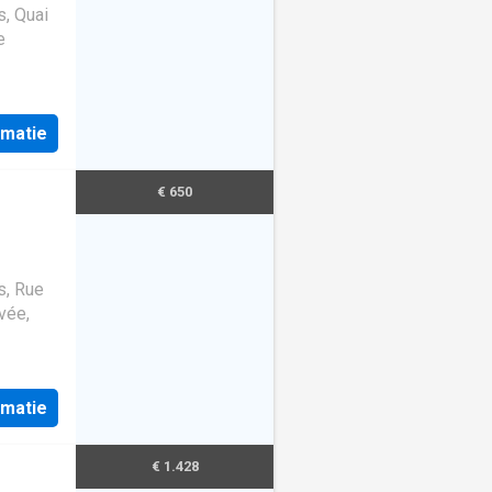
s, Quai
e
rmatie
€ 650
s, Rue
vée,
rmatie
€ 1.428