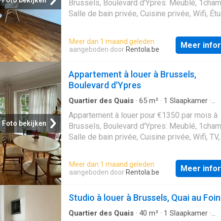
Foto bekijken
Brussels, Boulevard d'Ypres: Meublé, 1cham
Salle de bain privée, Cuisine privée, Wifi, Ét
et actifs
Meer dan 1 maand geleden
Meer info
aangeboden door
Rentola.be
Appartement à louer à Brussels,
Boulevard d'Ypres
Quartier des Quais
·
65
m²
·
1
Slaapkamer
·
Appartement
Appartement à louer pour €1350 par mois à
Foto bekijken
Brussels, Boulevard d'Ypres: Meublé, 1cham
Salle de bain privée, Cuisine privée, Wifi, TV,
Étudiants et actifs
Meer dan 1 maand geleden
Meer info
aangeboden door
Rentola.be
Studio à louer à Brussels, Quai au Foin
Quartier des Quais
·
40
m²
·
1
Slaapkamer
·