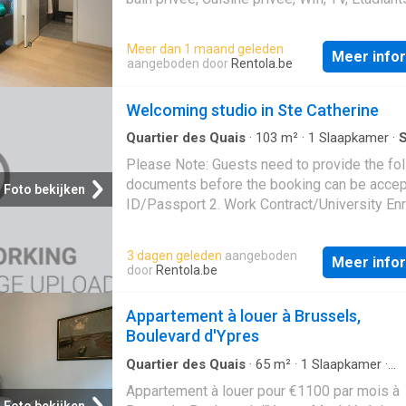
Dixmude offers various attractions and
actifs
conveniences nearby. Dining options include
Meer dan 1 maand geleden
Kameha Poke and Le Cheval Marin for intern
Meer info
aangeboden door
Rentola.be
cuisine. Historical and cultural sites such as
Fresque des Poissons and Monument au Pi
Welcoming studio in Ste Catherine
Soldat are merely steps away. Markets like
Voedingswarenwinkel and Rupali Traders Sp
Quartier des Quais
·
103
m²
·
1
Slaapkamer
·
S
quick
Please Note: Guests need to provide the fo
documents before the booking can be accept
Foto bekijken
ID/Passport 2. Work Contract/University En
3. Payslips, Bank Statement/Guarantor/Finan
Guarantee. The deposit and the admin fee ar
3 dagen geleden
aangeboden
Meer info
paid in advance. The admin fee is non refund
door
Rentola.be
case of cancellation. For all properties in B
there is an additional fee for check-in and c
Appartement à louer à Brussels,
expenses, estimated around 80 euros. Renta
Boulevard d'Ypres
period for this listing is between 3 - 24 mon
Quartier des Quais
·
65
m²
·
1
Slaapkamer
·
Appartement
Appartement à louer pour €1100 par mois à