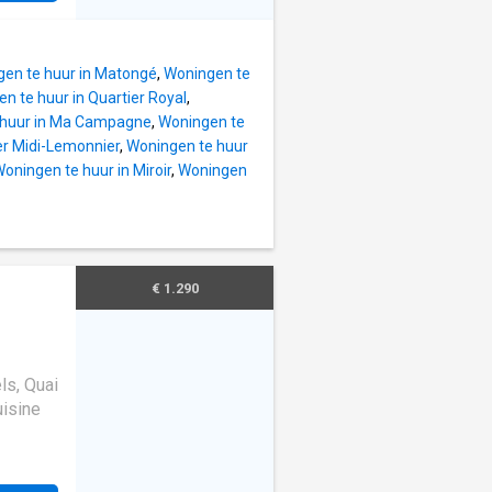
re 15
en te huur in Matongé
,
Woningen te
n te huur in Quartier Royal
,
 huur in Ma Campagne
,
Woningen te
er Midi-Lemonnier
,
Woningen te huur
oningen te huur in Miroir
,
Woningen
€ 1.290
ls, Quai
uisine