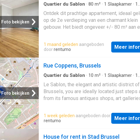
van de zon kunt genieten. Het EPC-certifica
Quartier du Sablon
·
80
m²
·
1
Slaapkamer
·
1
Badkamer
·
Geschakelde Woning
·
Balkon
·
Te
momenteel afgerond. Gelegen in de prestig
Ontdek dit prachtige appartement, ideaal ge
IUitgeruste keuken
wijk Zavel, geniet je van de nabijheid van b
op de 2e verdieping van een charmant klein
Foto bekijken
antiekwinkels, uitstekende restaurants en
gebouw. Het biedt ongeveer +/- 80 m² aan 
gemakkelijke toegang tot het openbaar verv
woonruimte en bestaat uit een grote woonk
uitkomt op een balkon, een lichte eetkamer 
1 maand geleden
aangeboden
Meer info
grenst aan een volledig uitgeruste open keu
door
rentumo
appartement heeft ook een moderne douche
en een slaapkamer met directe toegang tot 
Rue Coppens, Brussels
terras op het zuiden van ongeveer 16 m² waa
van de zon kunt genieten. Het EPC-certifica
Quartier du Sablon
·
10
m²
·
1
Slaapkamer
·
1
Badkamer
·
Geschakelde Woning
momenteel afgerond. Gelegen in de prestig
Le Sablon, the elegant and artistic district of
wijk Zavel, geniet je van de nabijheid van b
Brussels, you are ideally located just steps
Foto bekijken
antiekwinkels, uitstekende restaurants en
from its famous antiques shops, art gallerie
gemakkelijke toegang tot het openbaar verv
the iconic Notre-Dame church, this cozy dup
offers you a unique living environment in the
1 week geleden
aangeboden door
Meer info
rentumo
House for rent in Stad Brussel