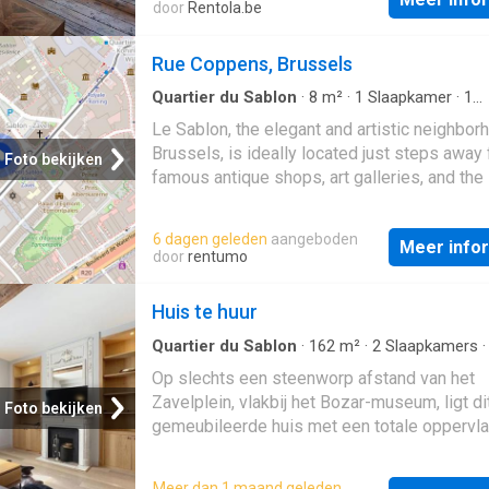
confortables, une cuisine entièrement équip
door
Rentola.be
gastronomy, city and village, all in a most co
plusieurs salles d'eau et de beaux espaces
atmosphere
communs. Vous profiterez d'un cadre de vie
Rue Coppens, Brussels
agréable, à quelques minutes à pied des tra
en commun, des commerces, des restaurant
Quartier du Sablon
·
8
m²
·
1
Slaapkamer
·
1
Badkamer
·
Geschakelde Woning
centre-ville. Une opportunité rare alliant cha
Le Sablon, the elegant and artistic neighbor
confort et situation exceptionnelle Possibili
Brussels, is ideally located just steps away 
Foto bekijken
visiter avant fin des aménagements
famous antique shops, art galleries, and the 
Notre-Dame church. This cozy duplex offers
unique living environment in the heart of t
6 dagen geleden
aangeboden
Meer info
door
rentumo
Huis te huur
Quartier du Sablon
·
162
m²
·
2
Slaapkamers
Badkamer
·
Geschakelde Woning
·
Terras
Op slechts een steenworp afstand van het
Zavelplein, vlakbij het Bozar-museum, ligt di
Foto bekijken
gemeubileerde huis met een totale oppervla
+/- 162m² (EPC). U zult genieten van de licht
de moderne lijnen, de sfeer en de ideale ligg
Meer dan 1 maand geleden