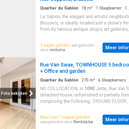
Quartier du Sablon
·
18
m²
·
1
Slaapkamer
·
1
Badkamer
·
Geschakelde Woning
Le Sablon, the elegant and artistic neighbor
Brussels, is ideally located just a stone's th
from its famous antique shops, art galleries,
iconic Notre-Dame church. This cozy duplex
you a unique living environment in the heart
3 dagen geleden
aangeboden
Meer info
door
rentumo
Rue Van Swae, TOWNHOUSE 5 bedro
+ Office and garden
Quartier du Sablon
·
270
m²
·
6
Slaapkamers
·
Geschakelde Woning
NO COLLOCATION, In
1090
Jette, Rue Van S
Foto bekijken
detached house, unfurnished or partially fur
comprising the following:, GROUND FLOOR:,
Entrance hall of approximately 13 m²;, Livin
of approximately 32 m²;, Fully equipped kitc
Meer dan 1 maand geleden
Meer info
(gas oven, electric oven, gas hob, extractor 
aangeboden door
Rentola.be
extra-large dishwasher, refrigerator, freezer,