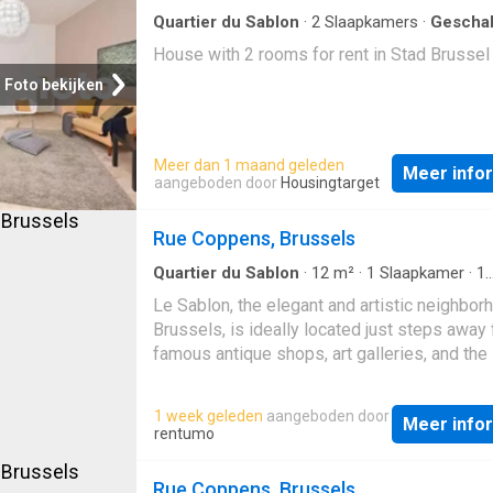
Quartier du Sablon
·
2
Slaapkamers
·
Gescha
Woning
House with 2 rooms for rent in Stad Brussel
Foto bekijken
Meer dan 1 maand geleden
Meer info
aangeboden door
Housingtarget
Rue Coppens, Brussels
Quartier du Sablon
·
12
m²
·
1
Slaapkamer
·
1
Badkamer
·
Geschakelde Woning
Le Sablon, the elegant and artistic neighbor
Brussels, is ideally located just steps away 
famous antique shops, art galleries, and the 
Notre-Dame church. This cozy duplex offers
unique living environment in the heart of t
1 week geleden
aangeboden door
Meer info
rentumo
Rue Coppens, Brussels