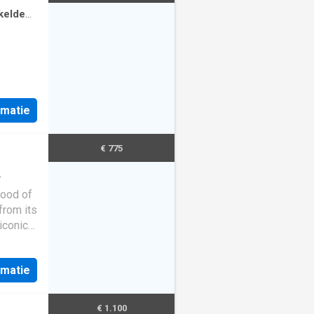
kelde
rmatie
€ 775
hood of
from its
iconic
 you a
rmatie
€ 1.100