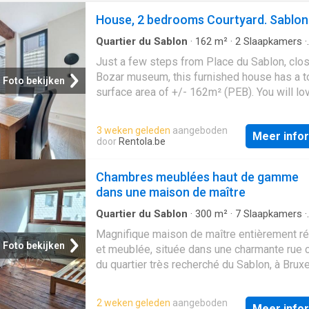
House, 2 bedrooms Courtyard. Sablon
Quartier du Sablon
·
162
m²
·
2
Slaapkamers
·
Geschakelde Woning
·
Parkeerplaats
Just a few steps from Place du Sablon, clos
Bozar museum, this furnished house has a t
Foto bekijken
surface area of +/- 162m² (PEB). You will lov
brightness, contemporary lines, atmosphere
ideal location. It comprises an entrance hall 
3 weken geleden
aangeboden
Meer info
guest toilet, a living room, a dining room and 
door
Rentola.be
equipped kitchen opening onto a courtyard, 
bedroom with bathroom and a second bedro
Chambres meublées haut de gamme
a shower room and toilet. Other features inc
dans une maison de maître
washing machine and dryer, and an indoor pa
space, all for €190/month. The building has 
Quartier du Sablon
·
300
m²
·
7
Slaapkamers
·
Geschakelde Woning
·
IUitgeruste keuken
bicycle parking area. Just a few steps from 
Magnifique maison de maître entièrement r
Sablon, famous for its antique dealers and 
Foto bekijken
et meublée, située dans une charmante rue 
you will be charmed by the centre and its his
du quartier très recherché du Sablon, à Bruxe
soul. Its many restaurants, terraces and cho
Idéale pour une colocation de 7 étudiants o
shops will allow you to experience the rhyt
travailleurs. La maison comprend 7 chambre
2 weken geleden
aangeboden
Belgium. A real pleasure that combines art a
Meer info