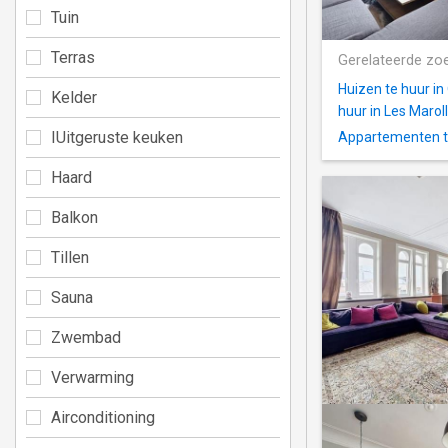
Tuin
Terras
Gerelateerde zo
Huizen te huur in
Kelder
huur in Les Marol
IUitgeruste keuken
Appartementen te
Haard
Balkon
Tillen
Sauna
Zwembad
Verwarming
Airconditioning