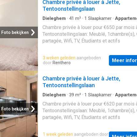
Chambre privée à louer à Jette,
Tentoonstellingslaan
Dieleghem
·
41
m²
·
1
Slaapkamer
·
Appartem
Chambre privée à louer pour €650 par mois à
Foto bekijken
Tentoonstellingslaan: Meublé, 1chambre(s), 
partagée, Wifi, TV, Étudiants et actifs
3 weken geleden
aangeboden
Meer info
door
Renthero
Chambre privée à louer à Jette,
Tentoonstellingslaan
Dieleghem
·
39
m²
·
1
Slaapkamer
·
Appartem
Chambre privée à louer pour €620 par mois à
Foto bekijken
Tentoonstellingslaan: Meublé, 1chambre(s), 
partagée, Wifi, TV, Étudiants et actifs
1 week geleden
aangeboden door
Meer info