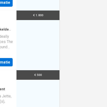
rmatie
t u
,
en
€ 1.800
 om
 op
kelde
t alles
deally
aces The
en
round
tioneel
room of
+/-
koppel,
rmatie
he first
troef:
kitchen
ent, die
 of +/-
€ 500
 en een
arate
. Een
4m² The
ly EPB
ent
 Jette,
s),