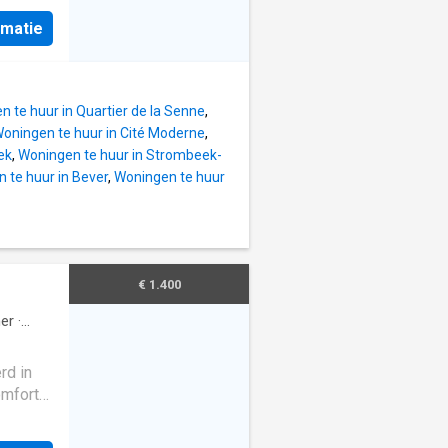
n
rmatie
4m² en
ste
5m², een
g: een
 te huur in Quartier de la Senne
,
e
oningen te huur in Cité Moderne
,
n +/-
ek
,
Woningen te huur in Strombeek-
 te huur in Bever
,
Woningen te huur
geven.
€ 1.400
er
·
rd in
omfort
statie