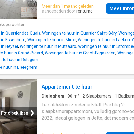
van +/- 8m², een wasruimte van +/- 7m², ee
Meer dan 1 maand geleden
Meer info
veranda van +/- 12m², een garage van +/- 1
aangeboden door
rentumo
een prachtige tuin van +/- 142m² Op de eer
verdieping: een ruime woonkamer van +/- 4
ekopdrachten
keuken van +/- 7m². Op de eerste verdiepin
in Quartier des Quais
,
Woningen te huur in Quartier Saint-Géry
,
Woningen
eerste slaapkamer van +/- 12m², een tweed
r in Esseghem
,
Woningen te huur in Miroir
,
Woningen te huur in Laeken
,
W
slaapkamer van +/- 21m², een apart toilet va
 in Heysel
,
Woningen te huur in Mutsaard
,
Woningen te huur in Strombe
1m² en een douchekamer van +/- 4m². De
e huur in Grand-Bigard
,
Woningen te huur in Groot-Bijgaarden
,
Woningen
afmetingen worden alleen ter informatie ge
 te huur in Relegem
EPB-label: 74 KgCO2/(m².jaar)
e huur in Dieleghem
Appartement te huur
Dieleghem
·
90
m²
·
2
Slaapkamers
·
1
Badkam
Appartement
·
Terras
Te ontdekken zonder uitstel! Prachtig 2-
slaapkamerappartement, volledig gerenovee
Foto bekijken
2022, ideaal gelegen in Jette, dat modern c
combineert met een uitstekende energiepre
(EPC B). Gemeubileerde woonkamer met