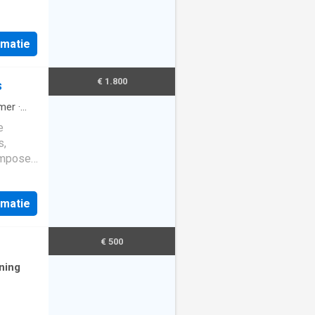
rmatie
€ 1.800
s
mer
·
e
s,
ompose
rée de
veranda
rmatie
e: un
 +/-
€ 500
bre de
m²,
ning
alle de
es à
)