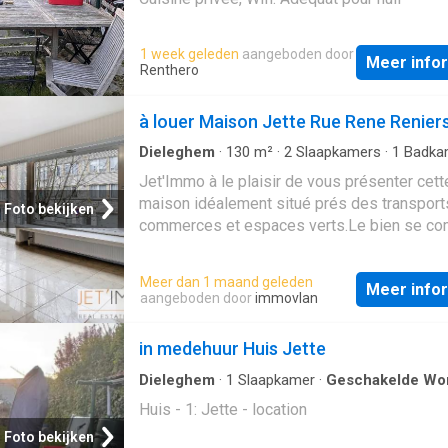
1 week geleden
aangeboden door
Meer info
Renthero
à louer Maison Jette Rue Rene Renier
Dieleghem
·
130
m²
·
2
Slaapkamers
·
1
Badka
Geschakelde Woning
·
Tuin
·
Parkeerplaats
Jet'Immo à le plaisir de vous présenter cett
maison idéalement situé prés des transport
Foto bekijken
commerces et espaces verts.Le bien se c
comme suit:Au rez de chaussé: un hall d'ent
+/- 8m², d'une buanderie de +/- 7m², d'une 
Meer dan 1 maand geleden
Meer info
de +/- 12m² d'un garage de +/- 14m² et d'un
aangeboden door
immovlan
superbe jardin de +/- 142m²Au premier étag
séjour spacieux de +/- 45m², une cuisine de
in medehuur Huis Jette
7m².Au premier étage: d'une première cham
+/- 12m², d'une seconde chambre de +/- 21
Dieleghem
·
1
Slaapkamer
·
Geschakelde Wo
d'une toilette séparée de +/- 1m² et d'une s
Huis - 1: Jette - location
douche de +/- 4m².Les mesures sont donné
Foto bekijken
titre indicatif.Label PEB: G, 74 KgCO2/(m².an