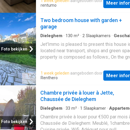
1 week geleden
aangeboden door
Meer info
kwaliteitsmeubilair! Vanaf de inkomhal word
rentumo
meteen verleid door de lichtrijke woonkamer
instapklaar en volledig gemeubileerd met e
Two bedroom house with garden +
elegante Italiaanse lederen zetel – perfect
garage
onmiddellijk te genieten zonder in te boeten
comfort. De moderne keuken, uitgerust met
Dieleghem
·
130
m²
·
2
Slaapkamers
·
Gescha
Woning
·
Parkeerplaats
hoogwaardige Bosch Serie 8-toestellen, bied
Jet'Immo is pleased to present this house i
wat u nodig heeft: vaatwasser, koelkast,
Foto bekijken
located near transport, shops and green sp
diepvriezer, oven, kookplaat en dampkap. E
property is composed as follows:, On the g
ruimte die zowel esthetisch als uiterst func
floor: an entrance hall of +/- 8m², a laundry 
is. Het appartement beschikt over twee
+/- 7m², a veranda of +/- 12m², a garage of 
1 week geleden
aangeboden door
comfortabele slaapkamers, ideaal voor een 
Meer info
14m² and a superb garden of +/- 142m², On t
Renthero
een klein gezin of thuiswerk. Een zeldzame 
floor: a spacious living room of +/- 45m², a 
terrassen aan beide zijden van het appartem
of +/- 7m² On the first floor: a first bedroom
Chambre privée à louer à Jette,
de hele dag door zorgen voor veel lichtinval
12m², a second bedroom of +/- 21m², a sep
Chaussée de Dieleghem
aangenaam uitzicht op een groene omgeving
toilet of +/- 1m² and a shower room of +/- 
moderne douchekamer en ee
measurements are given for information on
Dieleghem
·
33
m²
·
1
Slaapkamer
·
Appartem
label: 74 KgCO2/(m².year)
Chambre privée à louer pour €500 par mois à
Foto bekijken
Chaussée de Dieleghem: Meublé, 1chambre(
Cuisine privée, Wifi. Adéquat pour null