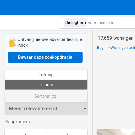
17.659 woningen 
Ontvang nieuwe advertenties in je
inbox
Begin
>
Woningen te hu
Bewaar deze zoekopdracht
Te koop
Te huur
Sorteren op:
Slaapkamers