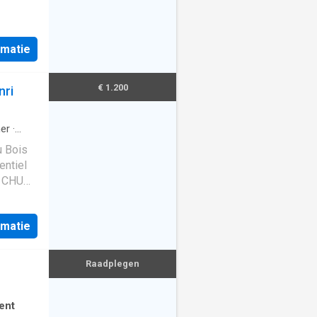
rmatie
€ 1.200
nri
er
·
u Bois
entiel
e CHU
aize
iture),
rmatie
 à pied
mmun.
Raadplegen
 et non
ssion
ent