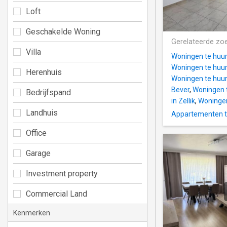
Loft
Geschakelde Woning
Gerelateerde zo
Villa
Woningen te huur 
Woningen te huu
Herenhuis
Woningen te huur
Bever
,
Woningen t
Bedrijfspand
in Zellik
,
Woningen
Landhuis
Appartementen t
Office
Garage
Investment property
Commercial Land
Kenmerken