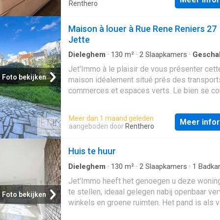
Renthero
Maison à louer à Rue Rene Reniers 27
Jette
Dieleghem
·
130
m²
·
2
Slaapkamers
·
Gescha
Woning
·
Tuin
·
Parkeerplaats
Jet'Immo à le plaisir de vous présenter cett
Foto bekijken
maison idéalement situé prés des transport
commerces et espaces verts. Le bien se 
comme suit: Au rez de chaussé: un hall d'en
+/- 8m², d'une buanderie de +/- 7m², d'une 
Meer dan 1 maand geleden
Meer info
de +/- 12m² d'un garage de +/- 14m² et d'un
aangeboden door
Renthero
superbe jardin de +/- 142m² Au premier étag
séjour spacieux de +/- 45m², une cuisine de
Huis te huur
7m². Au premier étage: d'une première cham
+/- 12m², d'une seconde chambre de +/- 21
Dieleghem
·
130
m²
·
2
Slaapkamers
·
1
Badka
Geschakelde Woning
·
Tuin
·
Parkeerplaats
d'une toilette séparée de +/- 1m² et d'une s
Jet'Immo heeft het genoegen u deze wonin
douche de +/- 4m². Les mesures sont donn
te stellen, ideaal gelegen nabij openbaar ver
Foto bekijken
titre indicatif. Label PEB: G, 74 KgCO2/(m².a
winkels en groene ruimten. Het pand is als v
samengesteld: Op het gelijkvloers: een ink