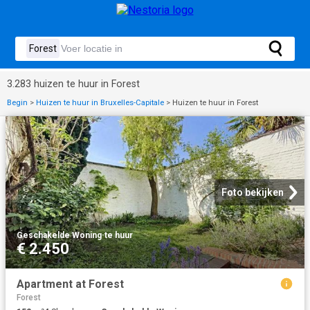
3.283 huizen te huur in Forest
Begin
>
Huizen te huur in Bruxelles-Capitale
>
Huizen te huur in Forest
Foto bekijken
Geschakelde Woning
·
te huur
€ 2.450
Apartment at Forest
Forest