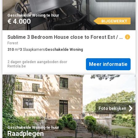
Geschakelde Woning
·
te huur
€ 4.000
BIJGEWERKT
Sublime 3 Bedroom House close to Forest Est / Vorst Oost Train Station
Forest
310
m²
3
Slaapkamers
Geschakelde Woning
2 dagen geleden
aangeboden door
Meer informatie
Rentola.be
Foto bekijken
Geschakelde Woning
·
te huur
Raadplegen