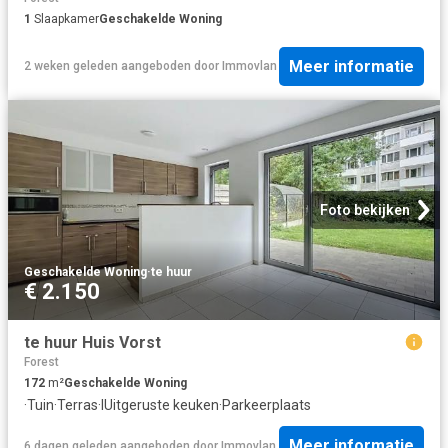
1
Slaapkamer
Geschakelde Woning
Meer informatie
2 weken geleden
aangeboden door
Immovlan
Foto bekijken
Geschakelde Woning
·
te huur
€ 2.150
te huur Huis Vorst
Forest
172
m²
Geschakelde Woning
·
Tuin
·
Terras
·
IUitgeruste keuken
·
Parkeerplaats
Meer informatie
6 dagen geleden
aangeboden door
Immovlan