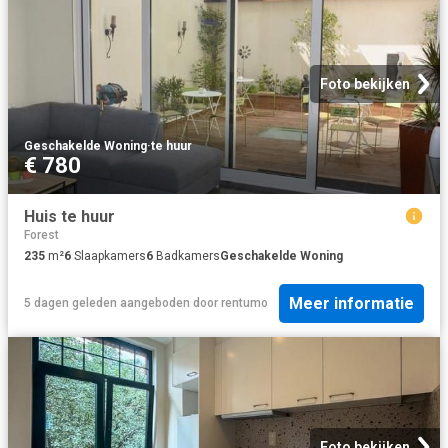
Foto bekijken
Geschakelde Woning
·
te huur
€ 780
Huis te huur
Forest
235
m²
6
Slaapkamers
6
Badkamers
Geschakelde Woning
Meer informatie
5 dagen geleden
aangeboden door
rentumo
Foto bekijken