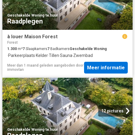
Geschakelde Woning
·
te huur
Raadplegen
à louer Maison Forest
Forest
1.300
m²
7
Slaapkamers
7
Badkamers
Geschakelde Woning
·
Parkeerplaats
·
Kelder
·
Tillen
·
Sauna
·
Zwembad
Meer dan 1 maand geleden
aangeboden door
Meer informatie
immovlan
12 pictures
Geschakelde Woning
·
te huur