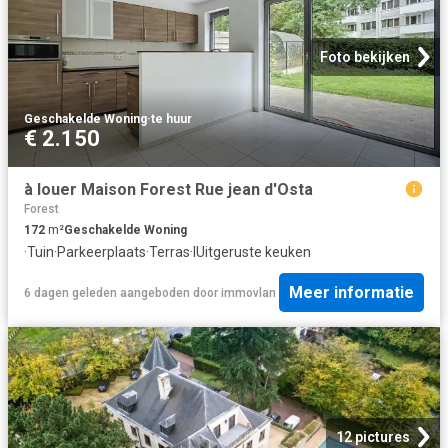
Foto bekijken
Geschakelde Woning
·
te huur
€ 2.150
à louer Maison Forest Rue jean d'Osta
Forest
172
m²
Geschakelde Woning
·
Tuin
·
Parkeerplaats
·
Terras
·
IUitgeruste keuken
Meer informatie
6 dagen geleden
aangeboden door
immovlan
12 pictures