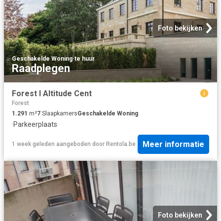
Foto bekijken
Geschakelde Woning
·
te huur
Raadplegen
Forest I Altitude Cent
Forest
1.291
m²
7
Slaapkamers
Geschakelde Woning
·
Parkeerplaats
Meer informatie
1 week geleden
aangeboden door
Rentola.be
Foto bekijken