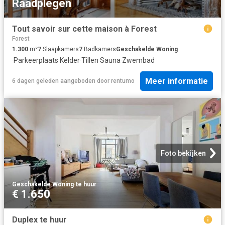
Raadplegen
Tout savoir sur cette maison à Forest
Forest
1.300
m²
7
Slaapkamers
7
Badkamers
Geschakelde Woning
·
Parkeerplaats
·
Kelder
·
Tillen
·
Sauna
·
Zwembad
Meer informatie
6 dagen geleden
aangeboden door
rentumo
Foto bekijken
Geschakelde Woning
·
te huur
€ 1.650
Duplex te huur