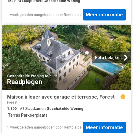
152
m²
4
Slaapkamers
Geschakelde Woning
Meer informatie
1 week geleden
aangeboden door
Rentola.be
Foto bekijken
Geschakelde Woning
·
te huur
Raadplegen
Maison à louer avec garage et terrasse, Forest
Forest
1.300
m²
7
Slaapkamers
Geschakelde Woning
·
Terras
·
Parkeerplaats
Meer informatie
1 week geleden
aangeboden door
Rentola.be