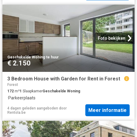
Foto bekijken
Geschakelde Woning
·
te huur
€ 2.150
3 Bedroom House with Garden for Rent in Forest
Forest
172
m²
1
Slaapkamer
Geschakelde Woning
·
Parkeerplaats
4 dagen geleden
aangeboden door
Meer informatie
Rentola.be