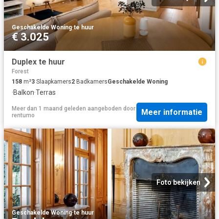
Geschakelde Woning
·
te huur
€ 3.025
Duplex te huur
Forest
158
m²
3
Slaapkamers
2
Badkamers
Geschakelde Woning
·
Balkon
·
Terras
Meer dan 1 maand geleden
aangeboden door
Meer informatie
rentumo
Foto bekijken
Geschakelde Woning
·
te huur