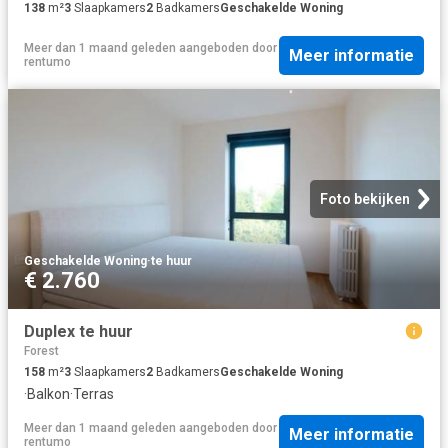
138
m²
3
Slaapkamers
2
Badkamers
Geschakelde Woning
Meer dan 1 maand geleden
aangeboden door
Meer informatie
rentumo
Foto bekijken
Geschakelde Woning
·
te huur
€ 2.760
Duplex te huur
Forest
158
m²
3
Slaapkamers
2
Badkamers
Geschakelde Woning
·
Balkon
·
Terras
Meer dan 1 maand geleden
aangeboden door
Meer informatie
rentumo