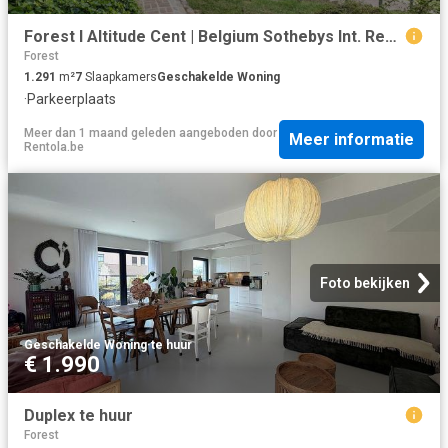
Forest I Altitude Cent | Belgium Sothebys Int. Realty
Forest
1.291
m²
7
Slaapkamers
Geschakelde Woning
·
Parkeerplaats
Meer dan 1 maand geleden
aangeboden door
Meer informatie
Rentola.be
Foto bekijken
Geschakelde Woning
·
te huur
€ 1.990
Duplex te huur
Forest