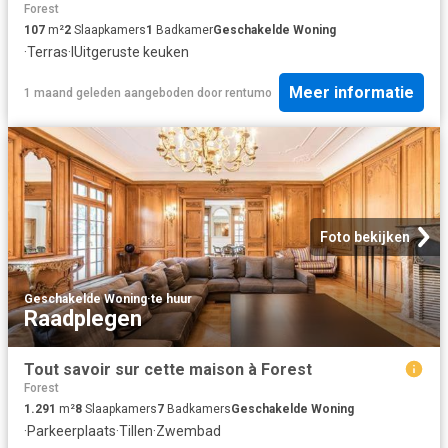
Forest
107
m²
2
Slaapkamers
1
Badkamer
Geschakelde Woning
·
Terras
·
IUitgeruste keuken
Meer informatie
1 maand geleden
aangeboden door
rentumo
Foto bekijken
Geschakelde Woning
·
te huur
Raadplegen
Tout savoir sur cette maison à Forest
Forest
1.291
m²
8
Slaapkamers
7
Badkamers
Geschakelde Woning
·
Parkeerplaats
·
Tillen
·
Zwembad