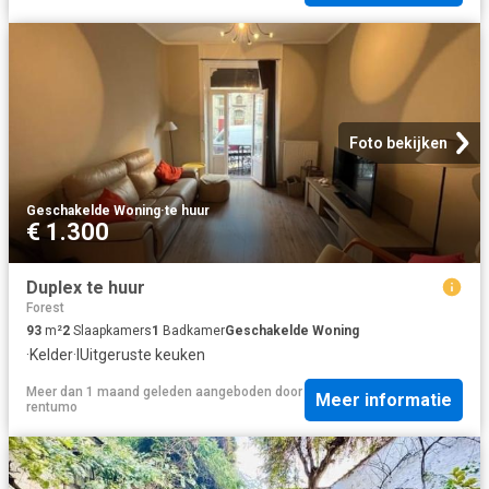
Foto bekijken
Geschakelde Woning
·
te huur
€ 1.300
Duplex te huur
Forest
93
m²
2
Slaapkamers
1
Badkamer
Geschakelde Woning
·
Kelder
·
IUitgeruste keuken
Meer dan 1 maand geleden
aangeboden door
Meer informatie
rentumo