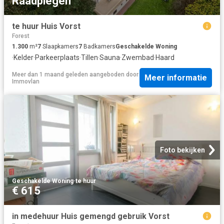
Raadplegen
te huur Huis Vorst
Forest
1.300
m²
7
Slaapkamers
7
Badkamers
Geschakelde Woning
·
Kelder
·
Parkeerplaats
·
Tillen
·
Sauna
·
Zwembad
·
Haard
Meer dan 1 maand geleden
aangeboden door
Meer informatie
Immovlan
Foto bekijken
Geschakelde Woning
·
te huur
€ 615
in medehuur Huis gemengd gebruik Vorst