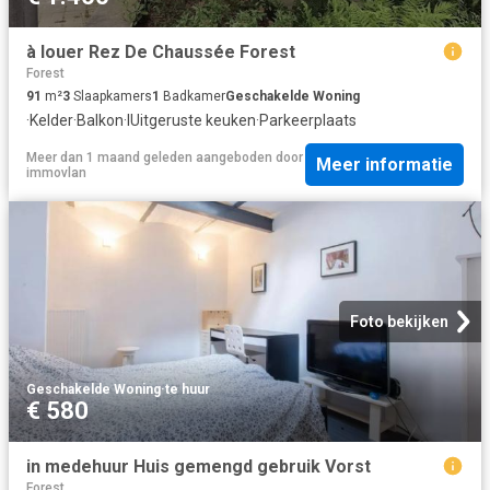
à louer Rez De Chaussée Forest
Forest
91
m²
3
Slaapkamers
1
Badkamer
Geschakelde Woning
·
Kelder
·
Balkon
·
IUitgeruste keuken
·
Parkeerplaats
Meer dan 1 maand geleden
aangeboden door
Meer informatie
immovlan
Foto bekijken
Geschakelde Woning
·
te huur
€ 580
in medehuur Huis gemengd gebruik Vorst
Forest