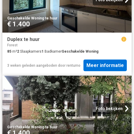
Geschakelde Woning
·
te huur
€ 1.400
Duplex te huur
Forest
85
m²
2
Slaapkamers
1
Badkamer
Geschakelde Woning
Meer informatie
3 weken geleden
aangeboden door
rentumo
Foto bekijken
Geschakelde Woning
·
te huur
€ 1.400