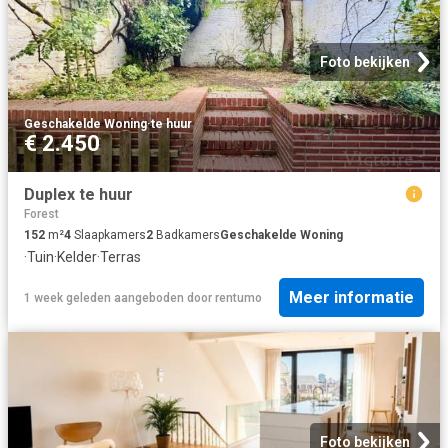
Foto bekijken
Geschakelde Woning
·
te huur
€ 2.450
Duplex te huur
Forest
152
m²
4
Slaapkamers
2
Badkamers
Geschakelde Woning
·
Tuin
·
Kelder
·
Terras
Meer informatie
1 week geleden
aangeboden door
rentumo
Foto bekijken