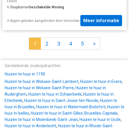
Forest
1
Slaapkamer
Geschakelde Woning
Meer informatie
3 dagen geleden
aangeboden door
Immovlan
1
2
3
4
5
>
Gerelateerde zoekopdrachten
Huizen te huur in 1190
Huizen te huur in Woluwe-Saint-Lambert
,
Huizen te huur in Evere
,
Huizen te huur in Woluwe-Saint-Pierre
,
Huizen te huur in
Auderghem
,
Huizen te huur in Schaerbeek
,
Huizen te huur in
Etterbeek
,
Huizen te huur in Saint-Josse-ten-Noode
,
Huizen te
huur in Bruxelles
,
Huizen te huur in Watermael-Boitsfort
,
Huizen te
huur in Ixelles
,
Huizen te huur in Saint-Gilles, Bruxelles-Capitale
,
Huizen te huur in Molenbeek-Saint-Jean
,
Huizen te huur in Uccle
,
Huizen te huur in Anderlecht
,
Huizen te huur in Rhode-Saint-