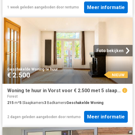
Meer informatie
1 week geleden
aangeboden door
rentumo
Foto bekijken
Geschakelde Woning
·
te huur
€ 2.500
NIEUW
Woning te huur in Vorst voor € 2.500 met 5 slaapkamers
Forest
215
m²
5
Slaapkamers
3
Badkamers
Geschakelde Woning
Meer informatie
2 dagen geleden
aangeboden door
rentumo