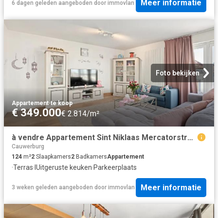
Meer informatie
6 dagen geleden
aangeboden door
immovlan
Foto bekijken
Appartement
·
te koop
€ 349.000
€ 2.814/m²
à vendre Appartement Sint Niklaas Mercatorstraat
Cauwerburg
124
m²
2
Slaapkamers
2
Badkamers
Appartement
·
Terras
·
IUitgeruste keuken
·
Parkeerplaats
Meer informatie
3 weken geleden
aangeboden door
immovlan