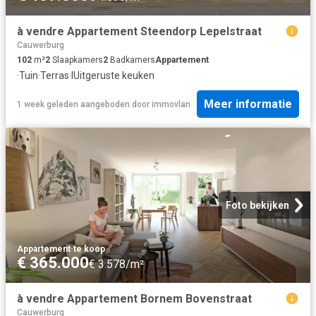
à vendre Appartement Steendorp Lepelstraat
Cauwerburg
102
m²
2
Slaapkamers
2
Badkamers
Appartement
·
Tuin
·
Terras
·
IUitgeruste keuken
Meer informatie
1 week geleden
aangeboden door
immovlan
Foto bekijken
Appartement
·
te koop
€ 365.000
€ 3.578/m²
à vendre Appartement Bornem Bovenstraat
Cauwerburg