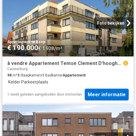
Foto bekijken
Appartement
·
te koop
€ 190.000
€ 1.938/m²
à vendre Appartement Temse Clement D'hooghelaan
Cauwerburg
98
m²
3
Slaapkamers
1
Badkamer
Appartement
·
Kelder
·
Parkeerplaats
Meer informatie
1 week geleden
aangeboden door
immovlan