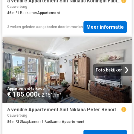
à vendre Appartement Sint Niklaas Koningin Fabiolapark
Cauwerburg
46
m²
1
Badkamer
Appartement
Meer informatie
3 weken geleden
aangeboden door
immovlan
Foto bekijken
Appartement
·
te koop
€ 185.000
€ 2.151/m²
à vendre Appartement Sint Niklaas Peter Benoitstraat
Cauwerburg
86
m²
3
Slaapkamers
1
Badkamer
Appartement