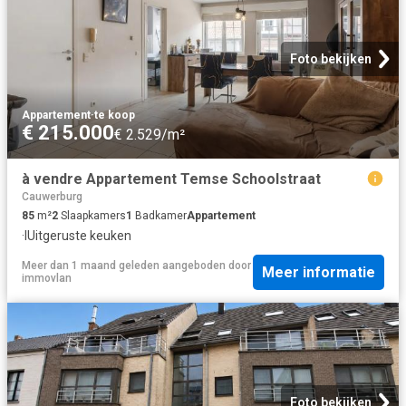
Foto bekijken
Appartement
·
te koop
€ 215.000
€ 2.529/m²
à vendre Appartement Temse Schoolstraat
Cauwerburg
85
m²
2
Slaapkamers
1
Badkamer
Appartement
·
IUitgeruste keuken
Meer dan 1 maand geleden
aangeboden door
Meer informatie
immovlan
Foto bekijken