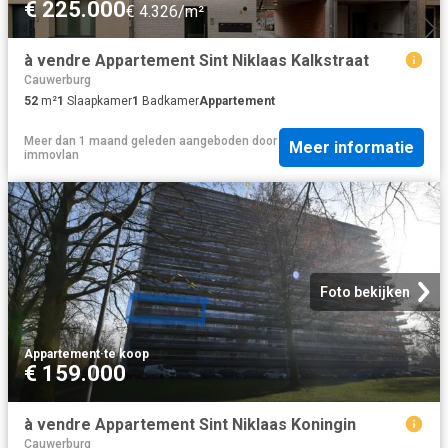
€ 225.000
€ 4.326/m²
à vendre Appartement Sint Niklaas Kalkstraat
Cauwerburg
52
m²
1
Slaapkamer
1
Badkamer
Appartement
Meer dan 1 maand geleden
aangeboden door
Meer informatie
immovlan
Foto bekijken
Appartement
·
te koop
€ 159.000
à vendre Appartement Sint Niklaas Koningin
Cauwerburg