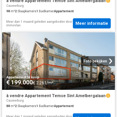
à vendre Appartement Temse Sint Amelbergalaan
Cauwerburg
98
m²
2
Slaapkamers
1
Badkamer
Appartement
Meer dan 1 maand geleden
aangeboden door
Meer informatie
immovlan
Foto bekijken
Appartement
·
te koop
€ 199.000
€ 2.261/m²
à vendre Appartement Temse Sint Amelbergalaan
Cauwerburg
88
m²
2
Slaapkamers
1
Badkamer
Appartement
Meer dan 1 maand geleden
aangeboden door