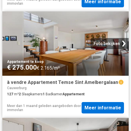
Meer informatie
immovlan
Foto bekijken
Appartement
·
te koop
€ 275.000
€ 2.165/m²
à vendre Appartement Temse Sint Amelbergalaan
Cauwerburg
127
m²
2
Slaapkamers
1
Badkamer
Appartement
Meer dan 1 maand geleden
aangeboden door
Meer informatie
immovlan