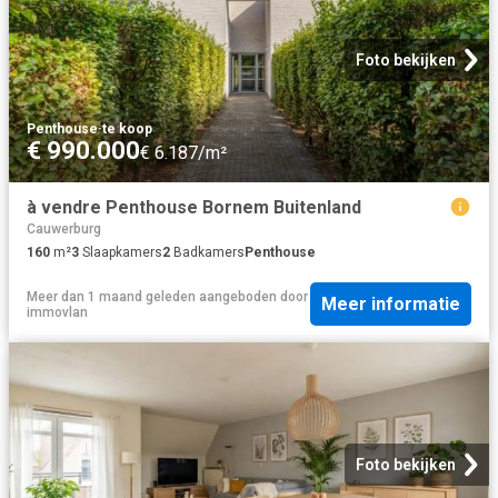
Foto bekijken
Penthouse
·
te koop
€ 990.000
€ 6.187/m²
à vendre Penthouse Bornem Buitenland
Cauwerburg
160
m²
3
Slaapkamers
2
Badkamers
Penthouse
Meer dan 1 maand geleden
aangeboden door
Meer informatie
immovlan
Foto bekijken