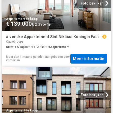
Foto bekijken
Appartement
·
te koop
€ 139.000
€ 2.396/m²
à vendre Appartement Sint Niklaas Koningin Fabiolapark
Cauwerburg
58
m²
1
Slaapkamer
1
Badkamer
Appartement
Meer dan 1 maand geleden
aangeboden door
Meer informatie
immovlan
Foto bekijken
Appartement
·
te koop