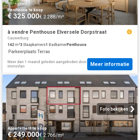
Penthouse
·
te koop
€ 325.000
€ 2.288/m²
à vendre Penthouse Elversele Dorpstraat
Cauwerburg
142
m²
3
Slaapkamers
1
Badkamer
Penthouse
·
Parkeerplaats
·
Terras
Meer dan 1 maand geleden
aangeboden door
Meer informatie
immovlan
Foto bekijken
Appartement
·
te koop
€ 249.000
€ 2.766/m²