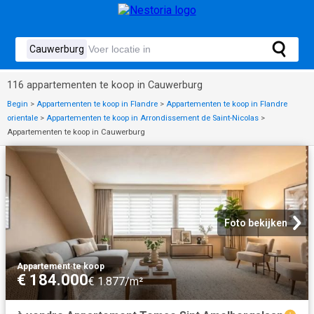
116 appartementen te koop in Cauwerburg
Begin
>
Appartementen te koop in Flandre
>
Appartementen te koop in Flandre
orientale
>
Appartementen te koop in Arrondissement de Saint-Nicolas
>
Appartementen te koop in Cauwerburg
Foto bekijken
Appartement
·
te koop
€ 184.000
€ 1.877/m²