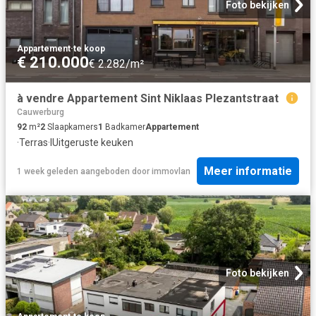
Foto bekijken
Appartement
·
te koop
€ 210.000
€ 2.282/m²
à vendre Appartement Sint Niklaas Plezantstraat
Cauwerburg
92
m²
2
Slaapkamers
1
Badkamer
Appartement
·
Terras
·
IUitgeruste keuken
Meer informatie
1 week geleden
aangeboden door
immovlan
Foto bekijken