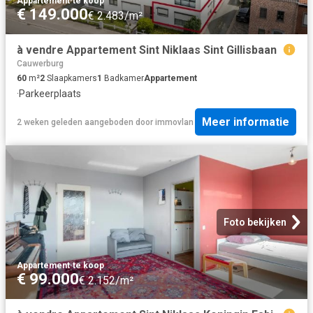
Appartement
·
te koop
€ 149.000
€ 2.483/m²
à vendre Appartement Sint Niklaas Sint Gillisbaan
Cauwerburg
60
m²
2
Slaapkamers
1
Badkamer
Appartement
·
Parkeerplaats
Meer informatie
2 weken geleden
aangeboden door
immovlan
Foto bekijken
Appartement
·
te koop
€ 99.000
€ 2.152/m²