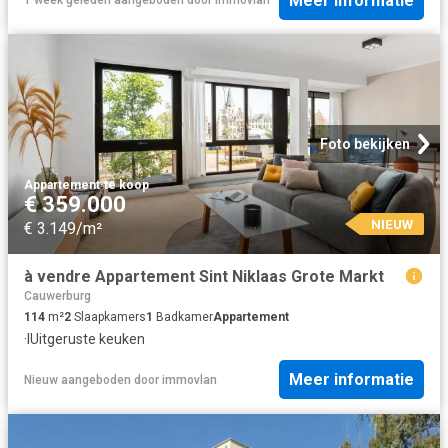
Meer informatie
1 week geleden
aangeboden door
immovlan
Foto bekijken
Appartement
·
te koop
€ 359.000
NIEUW
€ 3.149/m²
à vendre Appartement Sint Niklaas Grote Markt
Cauwerburg
114
m²
2
Slaapkamers
1
Badkamer
Appartement
·
IUitgeruste keuken
Meer informatie
Nieuw
aangeboden door
immovlan