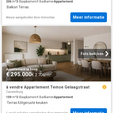
206
m²
3
Slaapkamers
1
Badkamer
Appartement
·
Balkon
·
Terras
Meer informatie
Nieuw
aangeboden door
immovlan
Foto bekijken
Appartement
·
te koop
€ 295.000
€ 2.706/m²
à vendre Appartement Temse Gelaagstraat
Cauwerburg
109
m²
3
Slaapkamers
1
Badkamer
Appartement
·
Terras
·
IUitgeruste keuken