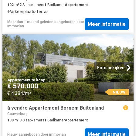
102
m²
2
Slaapkamers
1
Badkamer
Appartement
·
Parkeerplaats
·
Terras
Meer dan 1 maand geleden
aangeboden door
Meer informatie
immovlan
Foto bekijken
Appartement
·
te koop
€ 570.000
NIEUW
€ 4.384/m²
à vendre Appartement Bornem Buitenland
Cauwerburg
130
m²
3
Slaapkamers
1
Badkamer
Appartement
Meer informatie
Nieuw
aangeboden door
immovlan