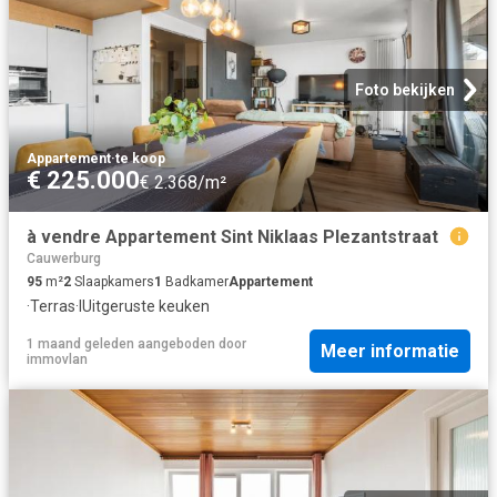
Foto bekijken
Appartement
·
te koop
€ 225.000
€ 2.368/m²
à vendre Appartement Sint Niklaas Plezantstraat
Cauwerburg
95
m²
2
Slaapkamers
1
Badkamer
Appartement
·
Terras
·
IUitgeruste keuken
1 maand geleden
aangeboden door
Meer informatie
immovlan