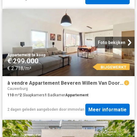
Foto bekijken
Appartement
·
te koop
€ 299.000
BIJGEWERKT
€ 2.718/m²
à vendre Appartement Beveren Willem Van Doornyckstraat
Cauwerburg
110
m²
2
Slaapkamers
1
Badkamer
Appartement
Meer informatie
2 dagen geleden
aangeboden door
immovlan