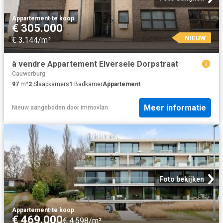
Appartement
·
te koop
€ 305.000
NIEUW
€ 3.144/m²
à vendre Appartement Elversele Dorpstraat
Cauwerburg
97
m²
2
Slaapkamers
1
Badkamer
Appartement
Meer informatie
Nieuw
aangeboden door
immovlan
Foto bekijken
Appartement
·
te koop
€ 469.000
€ 4.598/m²