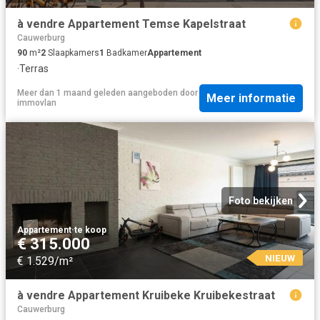
à vendre Appartement Temse Kapelstraat
Cauwerburg
90
m²
2
Slaapkamers
1
Badkamer
Appartement
·
Terras
Meer dan 1 maand geleden
aangeboden door
Meer informatie
immovlan
Foto bekijken
Appartement
·
te koop
€ 315.000
NIEUW
€ 1.529/m²
à vendre Appartement Kruibeke Kruibekestraat
Cauwerburg