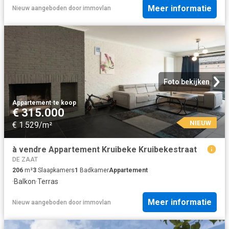
Meer informatie
Nieuw
aangeboden door
immovlan
Foto bekijken
Appartement
·
te koop
€ 315.000
NIEUW
€ 1.529/m²
à vendre Appartement Kruibeke Kruibekestraat
DE ZAAT
206
m²
3
Slaapkamers
1
Badkamer
Appartement
·
Balkon
·
Terras
Meer informatie
Nieuw
aangeboden door
immovlan