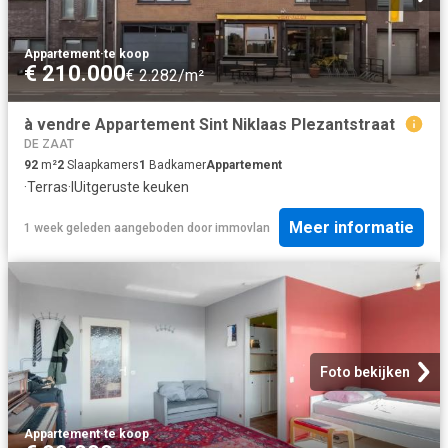
Appartement
·
te koop
€ 210.000
€ 2.282/m²
à vendre Appartement Sint Niklaas Plezantstraat
DE ZAAT
92
m²
2
Slaapkamers
1
Badkamer
Appartement
·
Terras
·
IUitgeruste keuken
Meer informatie
1 week geleden
aangeboden door
immovlan
Foto bekijken
Appartement
·
te koop