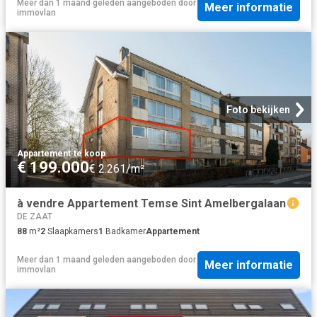
Meer dan 1 maand geleden
aangeboden door
Meer informatie
immovlan
Foto bekijken
Appartement
·
te koop
€ 199.000
€ 2.261/m²
à vendre Appartement Temse Sint Amelbergalaan
DE ZAAT
88
m²
2
Slaapkamers
1
Badkamer
Appartement
Meer dan 1 maand geleden
aangeboden door
Meer informatie
immovlan