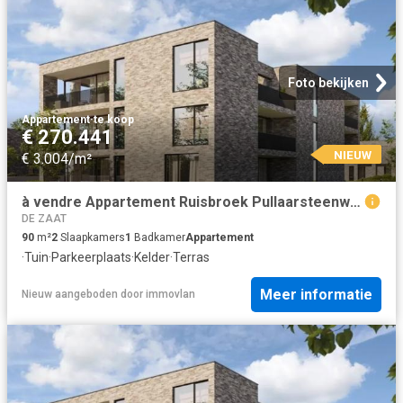
Foto bekijken
Appartement
·
te koop
€ 270.441
NIEUW
€ 3.004/m²
à vendre Appartement Ruisbroek Pullaarsteenweg
DE ZAAT
90
m²
2
Slaapkamers
1
Badkamer
Appartement
·
Tuin
·
Parkeerplaats
·
Kelder
·
Terras
Meer informatie
Nieuw
aangeboden door
immovlan