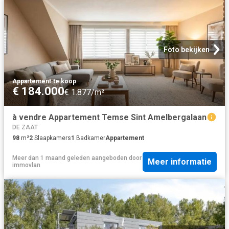
Foto bekijken
Appartement
·
te koop
€ 184.000
€ 1.877/m²
à vendre Appartement Temse Sint Amelbergalaan
DE ZAAT
98
m²
2
Slaapkamers
1
Badkamer
Appartement
Meer dan 1 maand geleden
aangeboden door
Meer informatie
immovlan