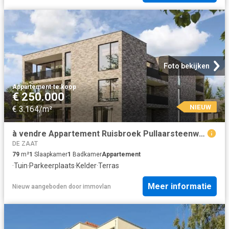
Foto bekijken
Appartement
·
te koop
€ 250.000
NIEUW
€ 3.164/m²
à vendre Appartement Ruisbroek Pullaarsteenweg
DE ZAAT
79
m²
1
Slaapkamer
1
Badkamer
Appartement
·
Tuin
·
Parkeerplaats
·
Kelder
·
Terras
Meer informatie
Nieuw
aangeboden door
immovlan