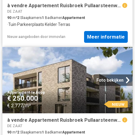
à vendre Appartement Ruisbroek Pullaarsteenweg
DE ZAAT
90
m²
2
Slaapkamers
1
Badkamer
Appartement
·
Tuin
·
Parkeerplaats
·
Kelder
·
Terras
Meer informatie
Nieuw
aangeboden door
immovlan
Foto bekijken
Appartement
·
te koop
€ 250.000
NIEUW
€ 2.777/m²
à vendre Appartement Ruisbroek Pullaarsteenweg
DE ZAAT
90
m²
2
Slaapkamers
1
Badkamer
Appartement