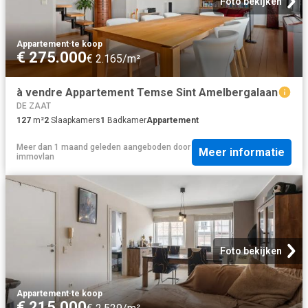
Foto bekijken
Appartement
·
te koop
€ 275.000
€ 2.165/m²
à vendre Appartement Temse Sint Amelbergalaan
DE ZAAT
127
m²
2
Slaapkamers
1
Badkamer
Appartement
Meer dan 1 maand geleden
aangeboden door
Meer informatie
immovlan
Foto bekijken
Appartement
·
te koop
€ 215.000