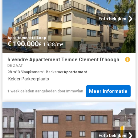
Foto bekijken
Appartement
·
te koop
€ 190.000
€ 1.938/m²
à vendre Appartement Temse Clement D'hooghelaan
DE ZAAT
98
m²
3
Slaapkamers
1
Badkamer
Appartement
·
Kelder
·
Parkeerplaats
Meer informatie
1 week geleden
aangeboden door
immovlan
Foto bekijken