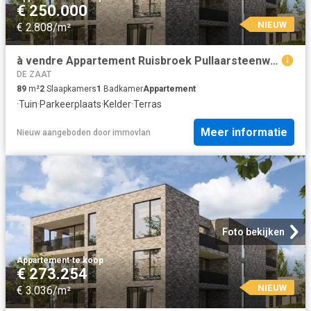
€ 250.000
NIEUW
€ 2.808/m²
à vendre Appartement Ruisbroek Pullaarsteenweg
DE ZAAT
89
m²
2
Slaapkamers
1
Badkamer
Appartement
·
Tuin
·
Parkeerplaats
·
Kelder
·
Terras
Meer informatie
Nieuw
aangeboden door
immovlan
Foto bekijken
Appartement
·
te koop
€ 273.254
NIEUW
€ 3.036/m²