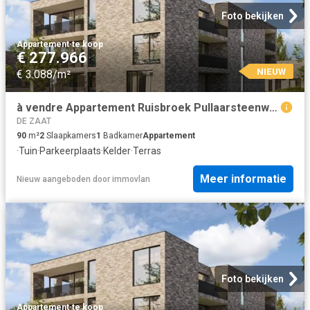
Foto bekijken
Appartement
·
te koop
€ 277.966
NIEUW
€ 3.088/m²
à vendre Appartement Ruisbroek Pullaarsteenweg
DE ZAAT
90
m²
2
Slaapkamers
1
Badkamer
Appartement
·
Tuin
·
Parkeerplaats
·
Kelder
·
Terras
Meer informatie
Nieuw
aangeboden door
immovlan
Foto bekijken
Appartement
·
te koop