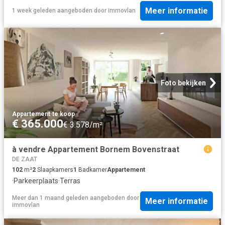
Meer informatie
1 week geleden
aangeboden door
immovlan
Foto bekijken
Appartement
·
te koop
€ 365.000
€ 3.578/m²
à vendre Appartement Bornem Bovenstraat
DE ZAAT
102
m²
2
Slaapkamers
1
Badkamer
Appartement
·
Parkeerplaats
·
Terras
Meer dan 1 maand geleden
aangeboden door
Meer informatie
immovlan