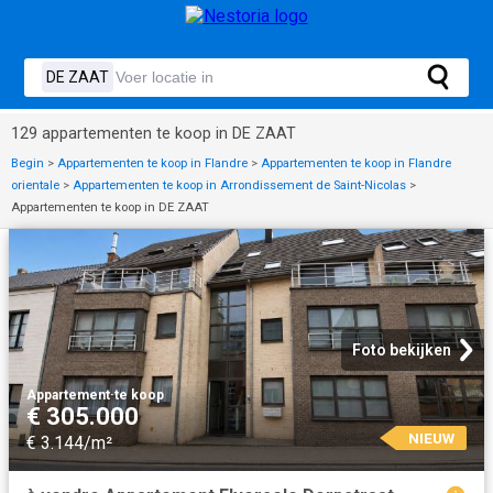
129 appartementen te koop in DE ZAAT
Begin
>
Appartementen te koop in Flandre
>
Appartementen te koop in Flandre
orientale
>
Appartementen te koop in Arrondissement de Saint-Nicolas
>
Appartementen te koop in DE ZAAT
Foto bekijken
Appartement
·
te koop
€ 305.000
NIEUW
€ 3.144/m²