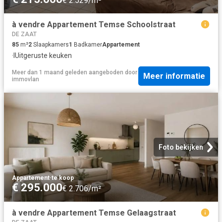
€ 2.529/m²
à vendre Appartement Temse Schoolstraat
DE ZAAT
85
m²
2
Slaapkamers
1
Badkamer
Appartement
·
IUitgeruste keuken
Meer dan 1 maand geleden
aangeboden door
Meer informatie
immovlan
Foto bekijken
Appartement
·
te koop
€ 295.000
€ 2.706/m²
à vendre Appartement Temse Gelaagstraat