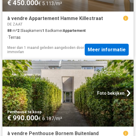
€ 450.000
€ 5.113/m²
à vendre Appartement Hamme Killestraat
DE ZAAT
88
m²
2
Slaapkamers
1
Badkamer
Appartement
·
Terras
Meer dan 1 maand geleden
aangeboden door
Meer informatie
immovlan
Foto bekijken
Penthouse
·
te koop
€ 990.000
€ 6.187/m²
à vendre Penthouse Bornem Buitenland