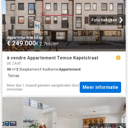
Foto bekijken
Appartement
·
te koop
€ 249.000
€ 2.766/m²
à vendre Appartement Temse Kapelstraat
DE ZAAT
90
m²
2
Slaapkamers
1
Badkamer
Appartement
·
Terras
Meer dan 1 maand geleden
aangeboden door
Meer informatie
immovlan