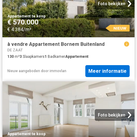
Foto bekijken
Appartement
·
te koop
€ 570.000
NIEUW
€ 4.384/m²
à vendre Appartement Bornem Buitenland
DE ZAAT
130
m²
3
Slaapkamers
1
Badkamer
Appartement
Meer informatie
Nieuw
aangeboden door
immovlan
Foto bekijken
Appartement
·
te koop