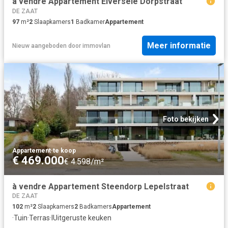
à vendre Appartement Elversele Dorpstraat
DE ZAAT
97
m²
2
Slaapkamers
1
Badkamer
Appartement
Meer informatie
Nieuw
aangeboden door
immovlan
Foto bekijken
Appartement
·
te koop
€ 469.000
€ 4.598/m²
à vendre Appartement Steendorp Lepelstraat
DE ZAAT
102
m²
2
Slaapkamers
2
Badkamers
Appartement
·
Tuin
·
Terras
·
IUitgeruste keuken