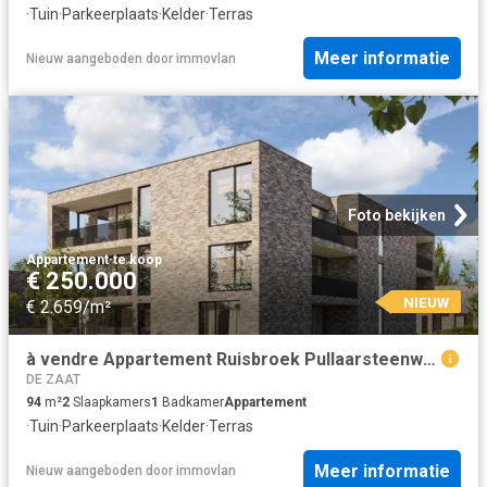
·
Tuin
·
Parkeerplaats
·
Kelder
·
Terras
Meer informatie
Nieuw
aangeboden door
immovlan
Foto bekijken
Appartement
·
te koop
€ 250.000
NIEUW
€ 2.659/m²
à vendre Appartement Ruisbroek Pullaarsteenweg
DE ZAAT
94
m²
2
Slaapkamers
1
Badkamer
Appartement
·
Tuin
·
Parkeerplaats
·
Kelder
·
Terras
Meer informatie
Nieuw
aangeboden door
immovlan