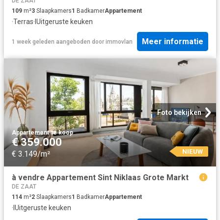
DE ZAAT
109
m²
3
Slaapkamers
1
Badkamer
Appartement
·
Terras
·
IUitgeruste keuken
Meer informatie
1 week geleden
aangeboden door
immovlan
Foto bekijken
Appartement
·
te koop
€ 359.000
NIEUW
€ 3.149/m²
à vendre Appartement Sint Niklaas Grote Markt
DE ZAAT
114
m²
2
Slaapkamers
1
Badkamer
Appartement
·
IUitgeruste keuken