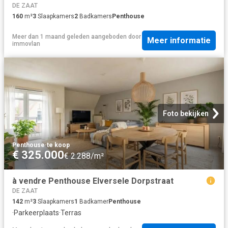
DE ZAAT
160
m²
3
Slaapkamers
2
Badkamers
Penthouse
Meer dan 1 maand geleden
aangeboden door
Meer informatie
immovlan
Foto bekijken
Penthouse
·
te koop
€ 325.000
€ 2.288/m²
à vendre Penthouse Elversele Dorpstraat
DE ZAAT
142
m²
3
Slaapkamers
1
Badkamer
Penthouse
·
Parkeerplaats
·
Terras