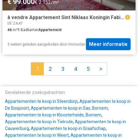
€ 99.000
€ 2.152/m²
à vendre Appartement Sint Niklaas Koningin Fabiolapark
DE ZAAT
46
m²
1
Badkamer
Appartement
Meer informatie
3 weken geleden
aangeboden door
immovlan
1
2
3
4
5
>
Gerelateerde zoekopdrachten
Appartementen te koop in Steendorp
,
Appartementen te koop in
De Bospoort
,
Appartementen te koop in Sas, Bornem
,
Appartementen te koop in Kloosterheide, Bornem
,
Appartementen te koop in Tielrode
,
Appartementen te koop in
Cauwerburg
,
Appartementen te koop in Graafschap
,
Appartementen te koop in Weert
,
Appartementen te koop in