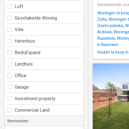
Gerelateerde zo
Loft
Woningen te koop
Geschakelde Woning
Zulte
,
Woningen t
Oostrozebeke
,
Wo
Villa
Ardooie
,
Woninge
Ruiselede
,
Woning
Herenhuis
in Beernem
Bedrijfspand
Huizen te koop in
Landhuis
Office
Garage
Investment property
Commercial Land
Kenmerken