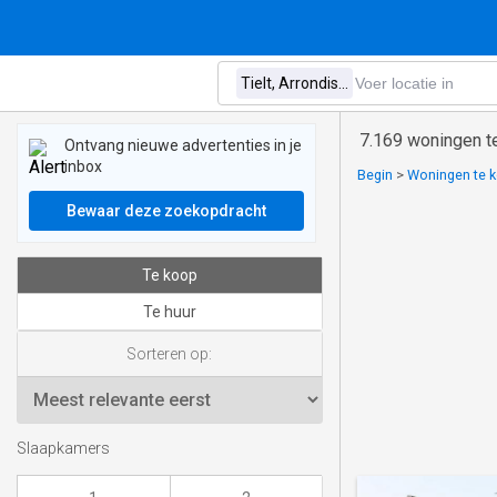
7.169 woningen te
Ontvang nieuwe advertenties in je
inbox
Begin
>
Woningen te k
Bewaar deze zoekopdracht
Te koop
Te huur
Sorteren op:
Slaapkamers