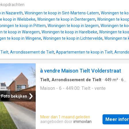
parfaite proche de toutes commodités• Pas
l’espace nécessaire pour toute la famille. L
ekopdrachten
d’obligation de rénovation, EPC D et électric
panneaux solaires installés assurent une so
conforme Contactez dès aujourd’hui votre a
 in Nazareth
,
Woningen te koop in Sint-Martens-Latem
,
Woningen te ko
énergétique durable. Pièces principales:• Sé
ERA pour organiser
e koop in Wielsbeke
,
Woningen te koop in Dentergem
,
Woningen te koop
chaleureux avec lumière naturelle• Cuisine a
ningen te koop in Pittem
,
Woningen te koop in Izegem
,
Woningen te ko
conduites installées, prête à être aménagée
n te koop in Waregem
,
Woningen te koop in Harelbeke
,
Woningen te koo
vos envies• Salle de bain avec baignoire et t
en te koop in Wingene
,
Woningen te koop in Lichtervelde
,
Woningen te 
4 chambres, idéales pour famille ou bureau 
domicile• Espace polyvalent pour loisirs ou 
 Tielt, Arrondissement de Tielt
,
Appartementen te koop in Tielt, Arrondi
Buanderie avec raccords pour machine à lave
sèche-linge• Cave pour rangement suppléme
Grenier avec potentiel• Cour comme espace
à vendre Maison Tielt Volderstraat
extérieur Atouts:• Belle situation centrale p
écoles, gare et hôpital• 4 chambres spacieu
Tielt, Arrondissement de Tielt
·
449
m²
·
6
Panneaux solaires pour
Slaapkamers
·
3
Badkamers
·
Geschakelde W
Maison - 6 - 449.00: Tielt - vente
Foto bekijken
Meer dan 1 maand geleden
Meer info
aangeboden door
immovlan