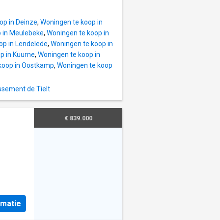
es
ité
lution
gent
op in Deinze
,
Woningen te koop in
jour
 in Meulebeke
,
Woningen te koop in
vec
op in Lendelede
,
Woningen te koop in
 selon
p in Kuurne
,
Woningen te koop in
oilette•
koop in Oostkamp
,
Woningen te koop
à
bureau•
ssement de Tielt
r et
ntaire•
€ 839.000
roche
ses•
oning
rmatie