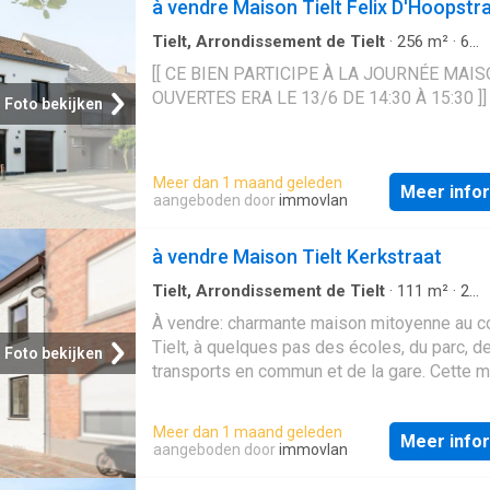
à vendre Maison Tielt Felix D'Hoopstr
Tielt, Arrondissement de Tielt
·
256
m²
·
6
Slaapkamers
·
3
Badkamers
·
Geschakelde W
[[ CE BIEN PARTICIPE À LA JOURNÉE MAI
OUVERTES ERA LE 13/6 DE 14:30 À 15:30 ]]
Foto bekijken
Meer dan 1 maand geleden
Meer info
aangeboden door
immovlan
à vendre Maison Tielt Kerkstraat
Tielt, Arrondissement de Tielt
·
111
m²
·
2
Slaapkamers
·
1
Badkamer
·
Geschakelde Wo
À vendre: charmante maison mitoyenne au 
Tuin
·
IUitgeruste keuken
Tielt, à quelques pas des écoles, du parc, d
Foto bekijken
transports en commun et de la gare. Cette 
parfaitement rénovée, réalisée avec des ma
de qualité, allie le charme de sa constructio
Meer dan 1 maand geleden
Meer info
1918) au confort moderne. Dotée de 9 pann
aangeboden door
immovlan
solaires (2.760 Wp) et d’un label EPC A, elle