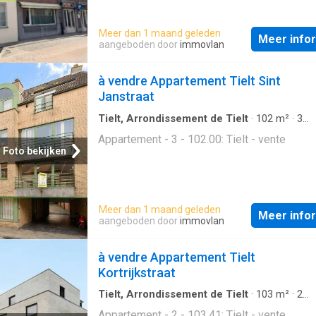
plaque de cuisson au gaz et coin petit-déjeu
Trois chambres• Salle de bain avec douche 
Meer dan 1 maand geleden
meuble lavabo• Hall d’entrée• WC séparé• D
Meer info
aangeboden door
immovlan
Cave privée• Garage• Grand jardin (300 m²) a
de jardin Atouts:• Appartement exceptionne
à vendre Appartement Tielt Sint
spacieux de 109 m²• Nouvelle chaudière à
Janstraat
condensation de 2024• Grand jardin de 300 
Contactez dès aujourd’hui votre agent
Tielt, Arrondissement de Tielt
·
102
m²
·
3
Slaapkamers
·
1
Badkamer
·
Appartement
Appartement - 3 - 102.00: Tielt - vente
Foto bekijken
Meer dan 1 maand geleden
Meer info
aangeboden door
immovlan
à vendre Appartement Tielt
Kortrijkstraat
Tielt, Arrondissement de Tielt
·
103
m²
·
2
Slaapkamers
·
1
Badkamer
·
Appartement
Appartement - 2 - 103.41: Tielt - vente