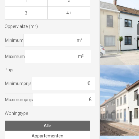
1
2
3
4+
Oppervlakte (m²)
Minimum
Maximum
Prijs
Minimumprijs
Maximumprijs
Woningtype
Alle
Appartementen