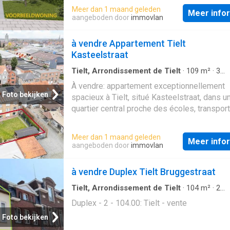
Meer dan 1 maand geleden
induction, four, lave-vaisselle et coin petit-d
Meer info
aangeboden door
immovlan
Deux salles de bains: une avec douche, une
baignoire et double lavabo• Trois grandes
à vendre Appartement Tielt
chambres• Buanderie avec raccords pour ma
Kasteelstraat
laver et sèche-linge• Double garage avec po
automatique et carpo
Tielt, Arrondissement de Tielt
·
109
m²
·
3
Slaapkamers
·
1
Badkamer
·
Appartement
·
Tu
À vendre: appartement exceptionnellement
Kelder
·
Parkeerplaats
Foto bekijken
spacieux à Tielt, situé Kasteelstraat, dans u
quartier central proche des écoles, transpor
commun, parc, gare, axes routiers et hôpital.
appartement ouvert construit en 1963 offre
Meer dan 1 maand geleden
Meer info
de surface habitable et allie confort et
aangeboden door
immovlan
emplacement idéal. La nouvelle chaudière à
condensation (2024) garantit un chauffage ef
à vendre Duplex Tielt Bruggestraat
tandis que le grand jardin de 300 m² constit
atout rare en centre-ville. L’agencement est 
Tielt, Arrondissement de Tielt
·
104
m²
·
2
Slaapkamers
·
1
Badkamer
·
Dubbele Bovenw
et lumineux, parfait pour une famille ou pour
Duplex - 2 - 104.00: Tielt - vente
qui aiment l’espace. Pièces principales:• Séj
Foto bekijken
lumineux• Cuisine avec double évier, hotte, f