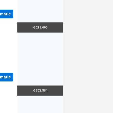
ner•
et
ébarras•
rmatie
vec abri
llement
€ 218.000
m²
rmatie
€ 372.584