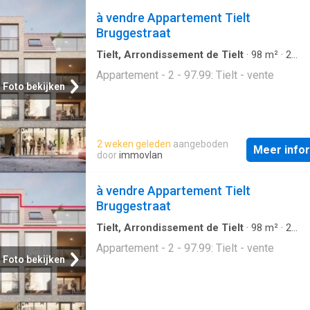
à vendre Appartement Tielt
Bruggestraat
Tielt, Arrondissement de Tielt
·
98
m²
·
2
Slaapkamers
·
1
Badkamer
·
Appartement
Appartement - 2 - 97.99: Tielt - vente
Foto bekijken
2 weken geleden
aangeboden
Meer info
door
immovlan
à vendre Appartement Tielt
Bruggestraat
Tielt, Arrondissement de Tielt
·
98
m²
·
2
Slaapkamers
·
1
Badkamer
·
Appartement
Appartement - 2 - 97.99: Tielt - vente
Foto bekijken