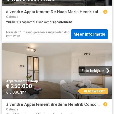
à vendre Appartement De Haan Maria Hendrikalaan
Ostende
204
m²
1
Slaapkamer
1
Badkamer
Appartement
Meer dan 1 maand geleden
aangeboden door
Meer informatie
immovlan
Foto bekijken
Appartement
·
te koop
€ 250.000
BIJGEWERKT
€ 3.086/m²
à vendre Appartement Bredene Hendrik Consciencelaan
Ostende