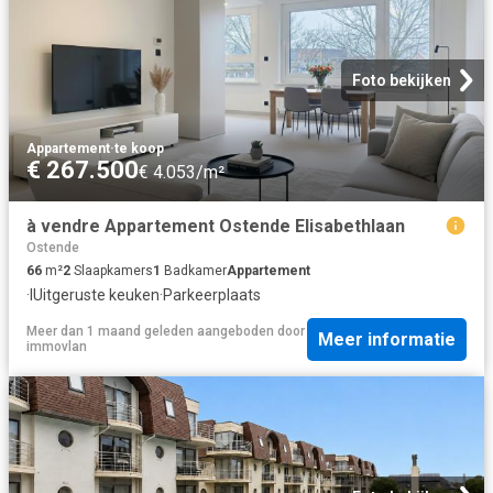
Foto bekijken
Appartement
·
te koop
€ 267.500
€ 4.053/m²
à vendre Appartement Ostende Elisabethlaan
Ostende
66
m²
2
Slaapkamers
1
Badkamer
Appartement
·
IUitgeruste keuken
·
Parkeerplaats
Meer dan 1 maand geleden
aangeboden door
Meer informatie
immovlan