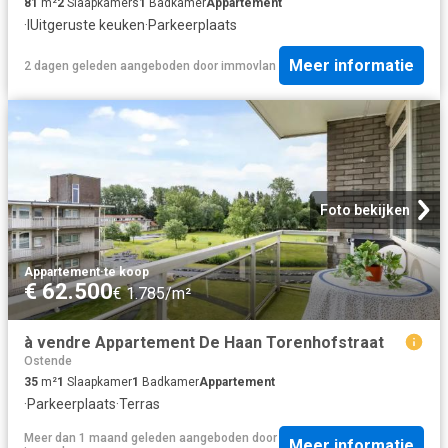
81
m²
2
Slaapkamers
1
Badkamer
Appartement
·
IUitgeruste keuken
·
Parkeerplaats
Meer informatie
2 dagen geleden
aangeboden door
immovlan
Foto bekijken
Appartement
·
te koop
€ 62.500
€ 1.785/m²
à vendre Appartement De Haan Torenhofstraat
Ostende
35
m²
1
Slaapkamer
1
Badkamer
Appartement
·
Parkeerplaats
·
Terras
Meer dan 1 maand geleden
aangeboden door
Meer informatie