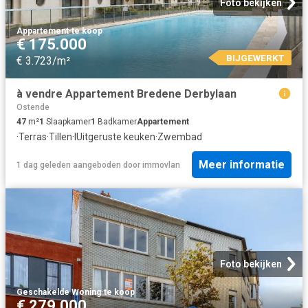
Foto bekijken
Appartement
·
te koop
€ 175.000
BIJGEWERKT
€ 3.723/m²
à vendre Appartement Bredene Derbylaan
Ostende
47
m²
1
Slaapkamer
1
Badkamer
Appartement
·
Terras
·
Tillen
·
IUitgeruste keuken
·
Zwembad
Meer informatie
1 dag geleden
aangeboden door
immovlan
Foto bekijken
Geschakelde Woning
·
te koop
€ 279.000