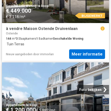
Geschakelde Woning
·
te koop
€ 449.000
BIJGEWERKT
€ 3.118/m²
à vendre Maison Ostende Druivenlaan
Ostende
144
m²
3
Slaapkamers
1
Badkamer
Geschakelde Woning
·
Tuin
·
Terras
Meer informatie
Nieuw
aangeboden door
immovlan
Foto bekijken
Appartement
·
te koop
€ 1.200.000
€ 5.882/m²