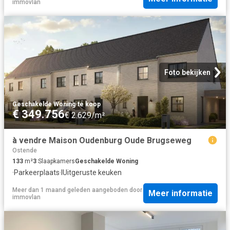
immovlan
Foto bekijken
Geschakelde Woning
·
te koop
€ 349.756
€ 2.629/m²
à vendre Maison Oudenburg Oude Brugseweg
Ostende
133
m²
3
Slaapkamers
Geschakelde Woning
·
Parkeerplaats
·
IUitgeruste keuken
Meer dan 1 maand geleden
aangeboden door
Meer informatie
immovlan