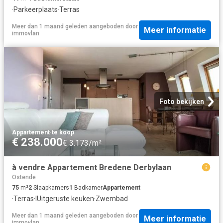
·
Parkeerplaats
·
Terras
Meer dan 1 maand geleden
aangeboden door
Meer informatie
immovlan
Foto bekijken
Appartement
·
te koop
€ 238.000
€ 3.173/m²
à vendre Appartement Bredene Derbylaan
Ostende
75
m²
2
Slaapkamers
1
Badkamer
Appartement
·
Terras
·
IUitgeruste keuken
·
Zwembad
Meer dan 1 maand geleden
aangeboden door
Meer informatie
immovlan