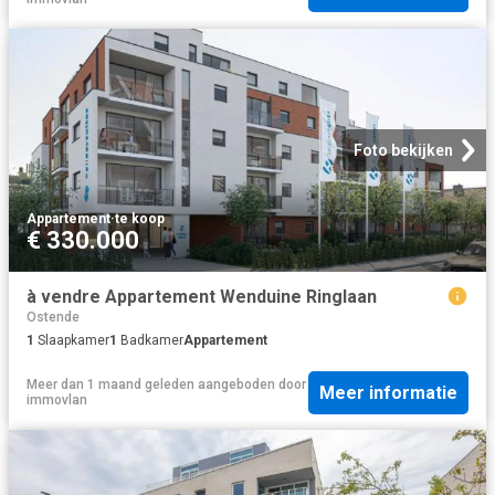
Foto bekijken
Appartement
·
te koop
€ 330.000
à vendre Appartement Wenduine Ringlaan
Ostende
1
Slaapkamer
1
Badkamer
Appartement
Meer dan 1 maand geleden
aangeboden door
Meer informatie
immovlan