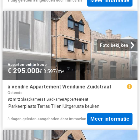
Meer informatie
1 dag geleden
aangeboden door
immovlan
Foto bekijken
Appartement
·
te koop
€ 295.000
€ 3.597/m²
à vendre Appartement Wenduine Zuidstraat
Ostende
82
m²
2
Slaapkamers
1
Badkamer
Appartement
·
Parkeerplaats
·
Terras
·
Tillen
·
IUitgeruste keuken
Meer informatie
3 dagen geleden
aangeboden door
immovlan