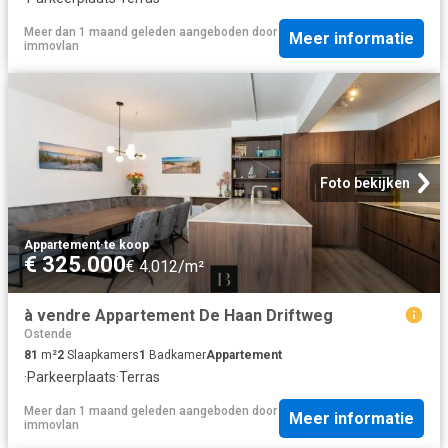
Meer dan 1 maand geleden
aangeboden door
Meer informatie
immovlan
Foto bekijken
Appartement
·
te koop
€ 325.000
€ 4.012/m²
à vendre Appartement De Haan Driftweg
Ostende
81
m²
2
Slaapkamers
1
Badkamer
Appartement
·
Parkeerplaats
·
Terras
Meer dan 1 maand geleden
aangeboden door
Meer informatie
immovlan