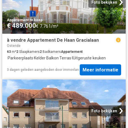
Foto bekijken
Appartement
·
te koop
€ 489.000
€ 7.761/m²
à vendre Appartement De Haan Gracialaan
Ostende
63
m²
2
Slaapkamers
2
Badkamers
Appartement
·
Parkeerplaats
·
Kelder
·
Balkon
·
Terras
·
IUitgeruste keuken
Meer informatie
3 dagen geleden
aangeboden door
immovlan
Foto bekijken