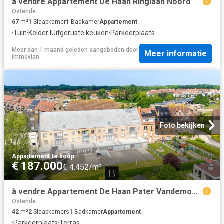
à vendre Appartement De Haan Ringlaan Noord
Ostende
67
m²
1
Slaapkamer
1
Badkamer
Appartement
·
Tuin
·
Kelder
·
IUitgeruste keuken
·
Parkeerplaats
Meer dan 1 maand geleden
aangeboden door
Meer informatie
immovlan
Foto bekijken
Appartement
·
te koop
€ 187.000
€ 4.452/m²
à vendre Appartement De Haan Pater Vandemoerelaan
Ostende
42
m²
2
Slaapkamers
1
Badkamer
Appartement
·
Parkeerplaats
·
Terras