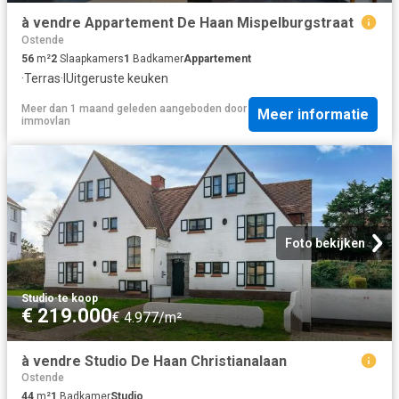
à vendre Appartement De Haan Mispelburgstraat
Ostende
56
m²
2
Slaapkamers
1
Badkamer
Appartement
·
Terras
·
IUitgeruste keuken
Meer dan 1 maand geleden
aangeboden door
Meer informatie
immovlan
Foto bekijken
Studio
·
te koop
€ 219.000
€ 4.977/m²
à vendre Studio De Haan Christianalaan
Ostende
44
m²
1
Badkamer
Studio