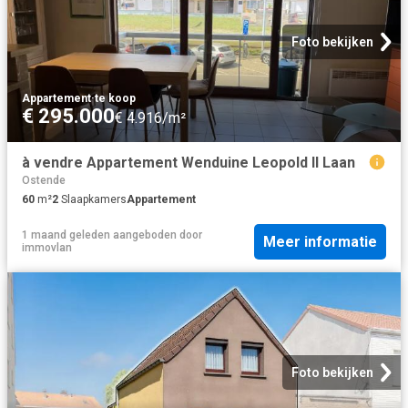
Foto bekijken
Appartement
·
te koop
€ 295.000
€ 4.916/m²
à vendre Appartement Wenduine Leopold II Laan
Ostende
60
m²
2
Slaapkamers
Appartement
1 maand geleden
aangeboden door
Meer informatie
immovlan
Foto bekijken