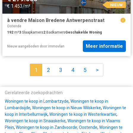
NIEUW
€ 1.453/m²
à vendre Maison Bredene Antwerpenstraat
Ostende
192
m²
3
Slaapkamers
2
Badkamers
Geschakelde Woning
Meer informatie
Nieuw
aangeboden door
immovlan
1
2
3
4
5
>
Gerelateerde zoekopdrachten
Woningen te koop in Lombartzyde
,
Woningen te koop in
Lombardsijde
,
Woningen te koop in Nieuw Wilskerke
,
Woningen te
koop in Interbellumwijk
,
Woningen te koop in Westerkwartier
,
Woningen te koop in Snaaskerke
,
Woningen te koop in Vlaams
Plein
,
Woningen te koop in Zandvoorde, Oostende
,
Woningen te