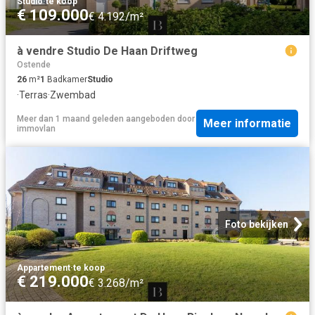
Studio
·
te koop
€ 109.000
€ 4.192/m²
à vendre Studio De Haan Driftweg
Ostende
26
m²
1
Badkamer
Studio
·
Terras
·
Zwembad
Meer dan 1 maand geleden
aangeboden door
Meer informatie
immovlan
Foto bekijken
Appartement
·
te koop
€ 219.000
€ 3.268/m²