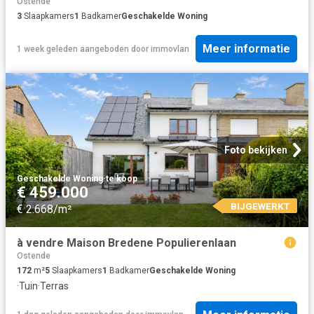
Ostende
3
Slaapkamers
1
Badkamer
Geschakelde Woning
Meer informatie
1 week geleden
aangeboden door
immovlan
Foto bekijken
Geschakelde Woning
·
te koop
€ 459.000
BIJGEWERKT
€ 2.668/m²
à vendre Maison Bredene Populierenlaan
Ostende
172
m²
5
Slaapkamers
1
Badkamer
Geschakelde Woning
·
Tuin
·
Terras