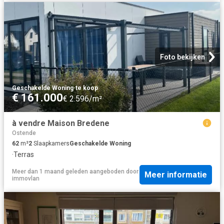
Foto bekijken
Geschakelde Woning
·
te koop
€ 161.000
€ 2.596/m²
à vendre Maison Bredene
Ostende
62
m²
2
Slaapkamers
Geschakelde Woning
·
Terras
Meer dan 1 maand geleden
aangeboden door
Meer informatie
immovlan