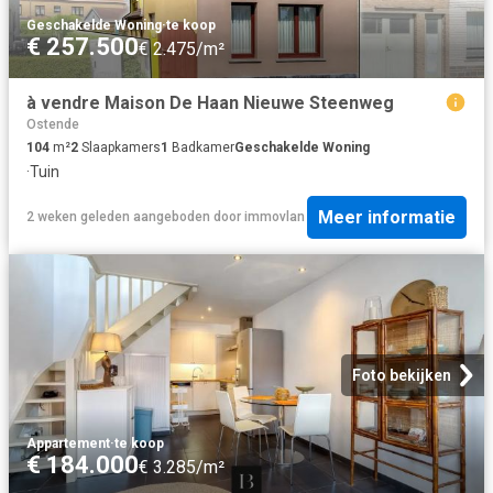
Geschakelde Woning
·
te koop
€ 257.500
€ 2.475/m²
à vendre Maison De Haan Nieuwe Steenweg
Ostende
104
m²
2
Slaapkamers
1
Badkamer
Geschakelde Woning
·
Tuin
Meer informatie
2 weken geleden
aangeboden door
immovlan
Foto bekijken
Appartement
·
te koop
€ 184.000
€ 3.285/m²