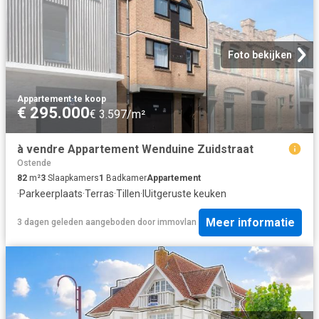
Foto bekijken
Appartement
·
te koop
€ 295.000
€ 3.597/m²
à vendre Appartement Wenduine Zuidstraat
Ostende
82
m²
3
Slaapkamers
1
Badkamer
Appartement
·
Parkeerplaats
·
Terras
·
Tillen
·
IUitgeruste keuken
Meer informatie
3 dagen geleden
aangeboden door
immovlan