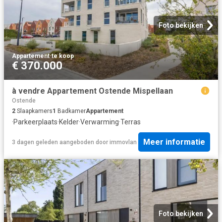
Foto bekijken
Appartement
·
te koop
€ 370.000
à vendre Appartement Ostende Mispellaan
Ostende
2
Slaapkamers
1
Badkamer
Appartement
·
Parkeerplaats
·
Kelder
·
Verwarming
·
Terras
Meer informatie
3 dagen geleden
aangeboden door
immovlan
Foto bekijken