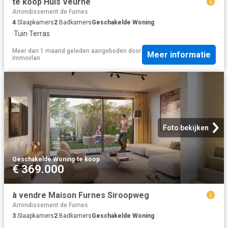
te koop Huis Veurne
Arrondissement de Furnes
4
Slaapkamers
2
Badkamers
Geschakelde Woning
·
Tuin
·
Terras
Meer dan 1 maand geleden
aangeboden door
Meer informatie
Immovlan
Foto bekijken
Geschakelde Woning
·
te koop
€ 369.000
à vendre Maison Furnes Siroopweg
Arrondissement de Furnes
3
Slaapkamers
2
Badkamers
Geschakelde Woning