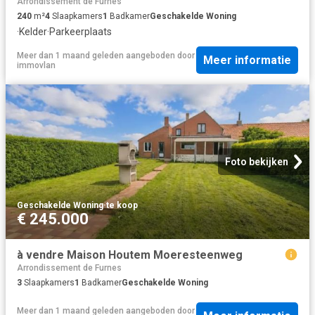
Arrondissement de Furnes
240
m²
4
Slaapkamers
1
Badkamer
Geschakelde Woning
·
Kelder
·
Parkeerplaats
Meer dan 1 maand geleden
aangeboden door
Meer informatie
immovlan
Foto bekijken
Geschakelde Woning
·
te koop
€ 245.000
à vendre Maison Houtem Moeresteenweg
Arrondissement de Furnes
3
Slaapkamers
1
Badkamer
Geschakelde Woning
Meer dan 1 maand geleden
aangeboden door