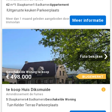
42
m²
1
Slaapkamer
1
Badkamer
Appartement
·
IUitgeruste keuken
·
Parkeerplaats
Meer dan 1 maand geleden
aangeboden door
Meer informatie
Immovlan
Foto bekijken
Geschakelde Woning
·
te koop
€ 498.000
BIJGEWERKT
te koop Huis Diksmuide
Arrondissement de Furnes
5
Slaapkamers
4
Badkamers
Geschakelde Woning
·
Tuin
·
Kelder
·
Terras
·
Parkeerplaats