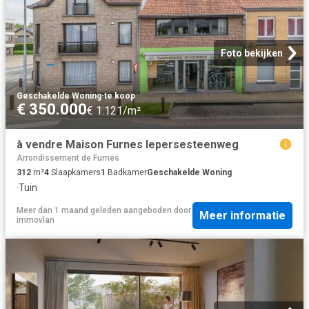
Foto bekijken
Geschakelde Woning
·
te koop
€ 350.000
€ 1.121/m²
à vendre Maison Furnes Iepersesteenweg
Arrondissement de Furnes
312
m²
4
Slaapkamers
1
Badkamer
Geschakelde Woning
·
Tuin
Meer dan 1 maand geleden
aangeboden door
Meer informatie
immovlan