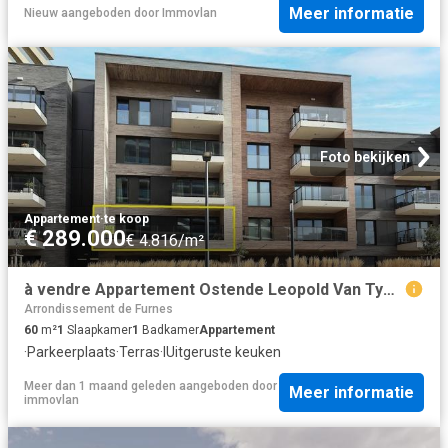
Meer informatie
Nieuw
aangeboden door
Immovlan
Foto bekijken
Appartement
·
te koop
€ 289.000
€ 4.816/m²
à vendre Appartement Ostende Leopold Van Tyghemlaan
Arrondissement de Furnes
60
m²
1
Slaapkamer
1
Badkamer
Appartement
·
Parkeerplaats
·
Terras
·
IUitgeruste keuken
Meer dan 1 maand geleden
aangeboden door
Meer informatie
immovlan