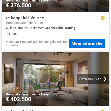
Geschakelde Woning
·
te koop
€ 376.500
te koop Huis Veurne
Arrondissement de Furnes
4
Slaapkamers
2
Badkamers
Geschakelde Woning
·
Terras
Meer dan 1 maand geleden
aangeboden door
Meer informatie
Immovlan
Foto bekijken
Geschakelde Woning
·
te koop
€ 402.500