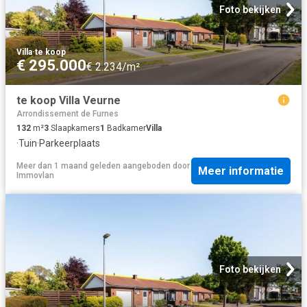
Foto bekijken
Villa
·
te koop
€ 295.000
€ 2.234/m²
te koop Villa Veurne
Arrondissement de Furnes
132
m²
3
Slaapkamers
1
Badkamer
Villa
·
Tuin
·
Parkeerplaats
Meer dan 1 maand geleden
aangeboden door
Meer informatie
Immovlan
Foto bekijken