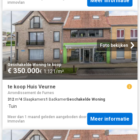
Meer informatie
immovlan
Foto bekijken
Geschakelde Woning
·
te koop
€ 350.000
€ 1.121/m²
te koop Huis Veurne
Arrondissement de Furnes
312
m²
4
Slaapkamers
1
Badkamer
Geschakelde Woning
·
Tuin
Meer dan 1 maand geleden
aangeboden door
Meer informatie
Immovlan