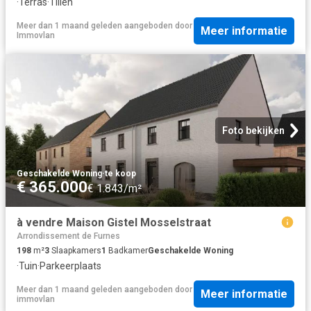
·
Terras
·
Tillen
Meer dan 1 maand geleden
aangeboden door
Meer informatie
Immovlan
Foto bekijken
Geschakelde Woning
·
te koop
€ 365.000
€ 1.843/m²
à vendre Maison Gistel Mosselstraat
Arrondissement de Furnes
198
m²
3
Slaapkamers
1
Badkamer
Geschakelde Woning
·
Tuin
·
Parkeerplaats
Meer dan 1 maand geleden
aangeboden door
Meer informatie
immovlan