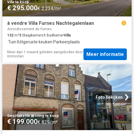
Villa
·
te koop
€ 295.000
€ 2.234/m²
à vendre Villa Furnes Nachtegalenlaan
Arrondissement de Furnes
132
m²
3
Slaapkamers
1
Badkamer
Villa
·
Tuin
·
IUitgeruste keuken
·
Parkeerplaats
Meer dan 1 maand geleden
aangeboden door
Meer informatie
immovlan
Foto bekijken
Geschakelde Woning
·
te koop
€ 199.000
€ 829/m²