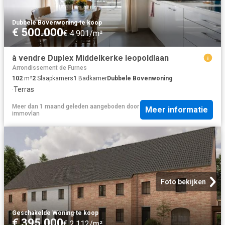
Dubbele Bovenwoning
·
te koop
€ 500.000
€ 4.901/m²
à vendre Duplex Middelkerke leopoldlaan
Arrondissement de Furnes
102
m²
2
Slaapkamers
1
Badkamer
Dubbele Bovenwoning
·
Terras
Meer dan 1 maand geleden
aangeboden door
Meer informatie
immovlan
Foto bekijken
Geschakelde Woning
·
te koop
€ 395.000
€ 2.112/m²