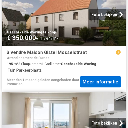
Foto bekijken
Geschakelde Woning
·
te koop
€ 350.000
€ 1.794/m²
à vendre Maison Gistel Mosselstraat
Arrondissement de Furnes
195
m²
3
Slaapkamers
1
Badkamer
Geschakelde Woning
·
Tuin
·
Parkeerplaats
Meer dan 1 maand geleden
aangeboden door
Meer informatie
immovlan
Foto bekijken