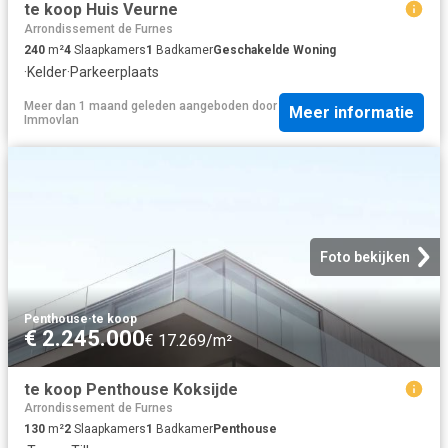
te koop Huis Veurne
Arrondissement de Furnes
240
m²
4
Slaapkamers
1
Badkamer
Geschakelde Woning
·
Kelder
·
Parkeerplaats
Meer dan 1 maand geleden
aangeboden door
Meer informatie
Immovlan
Foto bekijken
Penthouse
·
te koop
€ 2.245.000
€ 17.269/m²
te koop Penthouse Koksijde
Arrondissement de Furnes
130
m²
2
Slaapkamers
1
Badkamer
Penthouse