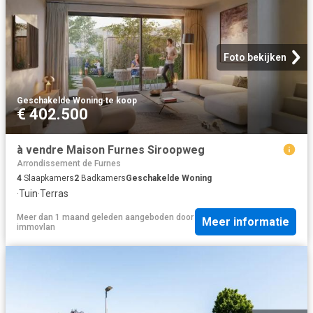
Foto bekijken
Geschakelde Woning
·
te koop
€ 402.500
à vendre Maison Furnes Siroopweg
Arrondissement de Furnes
4
Slaapkamers
2
Badkamers
Geschakelde Woning
·
Tuin
·
Terras
Meer dan 1 maand geleden
aangeboden door
Meer informatie
immovlan