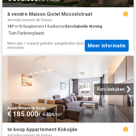
à vendre Maison Gistel Mosselstraat
Arrondissement de Furnes
187
m²
3
Slaapkamers
1
Badkamer
Geschakelde Woning
·
Tuin
·
Parkeerplaats
Meer dan 1 maand geleden
aangeboden door
Meer informatie
immovlan
Foto bekijken
Appartement
·
te koop
€ 185.000
€ 4.404/m²
te koop Appartement Koksijde
Arrondissement de Furnes