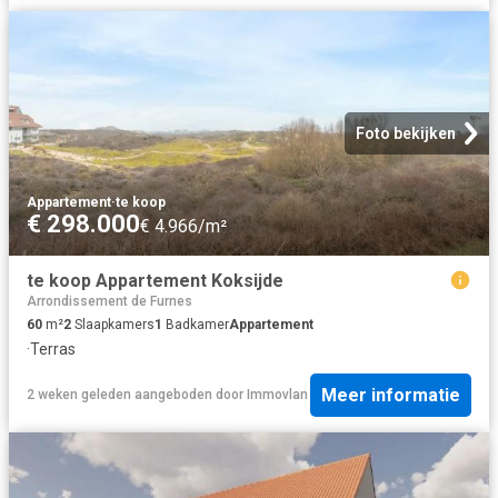
Foto bekijken
Appartement
·
te koop
€ 298.000
€ 4.966/m²
te koop Appartement Koksijde
Arrondissement de Furnes
60
m²
2
Slaapkamers
1
Badkamer
Appartement
·
Terras
Meer informatie
2 weken geleden
aangeboden door
Immovlan