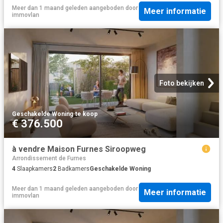
Meer dan 1 maand geleden
aangeboden door
Meer informatie
immovlan
Foto bekijken
Geschakelde Woning
·
te koop
€ 376.500
à vendre Maison Furnes Siroopweg
Arrondissement de Furnes
4
Slaapkamers
2
Badkamers
Geschakelde Woning
Meer dan 1 maand geleden
aangeboden door
Meer informatie
immovlan