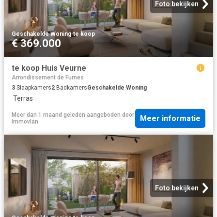
Foto bekijken
Geschakelde Woning
·
te koop
€ 369.000
te koop Huis Veurne
Arrondissement de Furnes
3
Slaapkamers
2
Badkamers
Geschakelde Woning
·
Terras
Meer dan 1 maand geleden
aangeboden door
Meer informatie
Immovlan
Foto bekijken