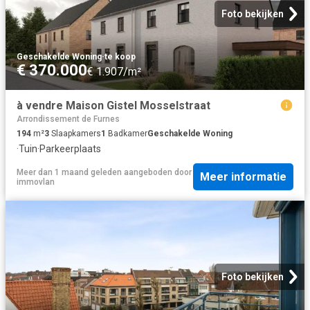
Foto bekijken
Geschakelde Woning
·
te koop
€ 370.000
€ 1.907/m²
à vendre Maison Gistel Mosselstraat
Arrondissement de Furnes
194
m²
3
Slaapkamers
1
Badkamer
Geschakelde Woning
·
Tuin
·
Parkeerplaats
Meer dan 1 maand geleden
aangeboden door
Meer informatie
immovlan
Foto bekijken