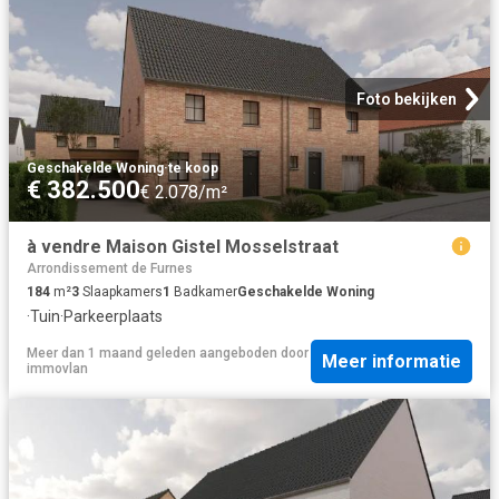
Foto bekijken
Geschakelde Woning
·
te koop
€ 382.500
€ 2.078/m²
à vendre Maison Gistel Mosselstraat
Arrondissement de Furnes
184
m²
3
Slaapkamers
1
Badkamer
Geschakelde Woning
·
Tuin
·
Parkeerplaats
Meer dan 1 maand geleden
aangeboden door
Meer informatie
immovlan