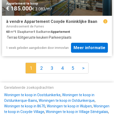
Appartement
·
te koop
€ 185.000
€ 3.083/m²
à vendre Appartement Coxyde Koninklijke Baan
Arrondissement de Furnes
60
m²
1
Slaapkamer
1
Badkamer
Appartement
·
Terras
·
IUitgeruste keuken
·
Parkeerplaats
Meer informatie
1 week geleden
aangeboden door
immovlan
1
2
3
4
5
>
Gerelateerde zoekopdrachten
Woningen te koop in Oostduinkerke
,
Woningen te koop in
Ostdunkerque-Bains
,
Woningen te koop in Ostdunkerque
,
Woningen te koop in 8670
,
Woningen te koop in Wulpen
,
Woningen
te koop in Coxyde-Village
,
Woningen te koop in Village Sénégalais
,