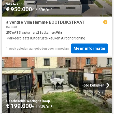
Villa
·
te koop
€ 950.000
€ 3.696/m²
à vendre Villa Hamme BOOTDIJKSTRAAT
De Bunt
257
m²
3
Slaapkamers
2
Badkamers
Villa
·
Parkeerplaats
·
IUitgeruste keuken
·
Airconditioning
Meer informatie
1 week geleden
aangeboden door
immovlan
Foto bekijken
Geschakelde Woning
·
te koop
€ 199.000
€ 1.809/m²