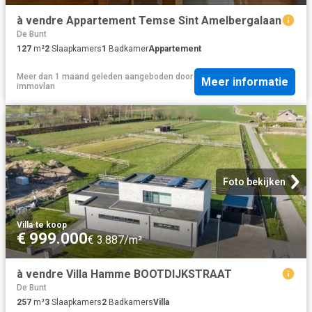
à vendre Appartement Temse Sint Amelbergalaan
De Bunt
127
m²
2
Slaapkamers
1
Badkamer
Appartement
Meer dan 1 maand geleden
aangeboden door
Meer informatie
immovlan
Foto bekijken
Villa
·
te koop
€ 999.000
€ 3.887/m²
à vendre Villa Hamme BOOTDIJKSTRAAT
De Bunt
257
m²
3
Slaapkamers
2
Badkamers
Villa