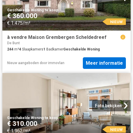
Geschakelde Woning
·
te koop
€ 360.000
NIEUW
€ 1.475/m²
à vendre Maison Grembergen Scheldedreef
De Bunt
244
m²
4
Slaapkamers
1
Badkamer
Geschakelde Woning
Meer informatie
Nieuw
aangeboden door
immovlan
Foto bekijken
Geschakelde Woning
·
te koop
€ 310.000
NIEUW
€ 1.962/m²