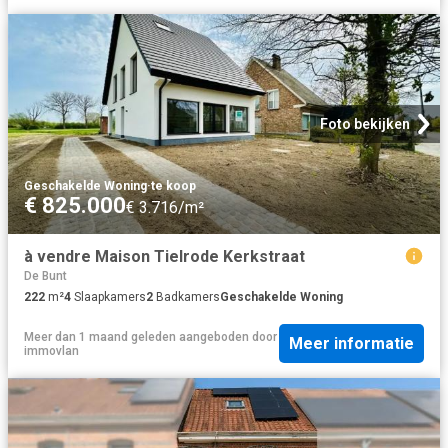
Foto bekijken
Geschakelde Woning
·
te koop
€ 825.000
€ 3.716/m²
à vendre Maison Tielrode Kerkstraat
De Bunt
222
m²
4
Slaapkamers
2
Badkamers
Geschakelde Woning
Meer dan 1 maand geleden
aangeboden door
Meer informatie
immovlan