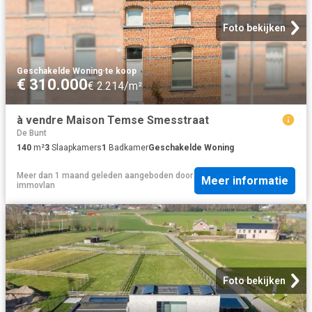
Foto bekijken
Geschakelde Woning
·
te koop
€ 310.000
€ 2.214/m²
à vendre Maison Temse Smesstraat
De Bunt
140
m²
3
Slaapkamers
1
Badkamer
Geschakelde Woning
Meer dan 1 maand geleden
aangeboden door
Meer informatie
immovlan
Foto bekijken