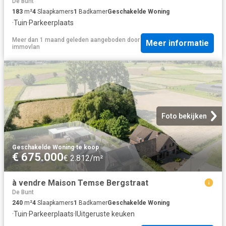
De Bunt
183
m²
4
Slaapkamers
1
Badkamer
Geschakelde Woning
·
Tuin
·
Parkeerplaats
Meer dan 1 maand geleden
aangeboden door
Meer informatie
immovlan
Foto bekijken
Geschakelde Woning
·
te koop
€ 675.000
€ 2.812/m²
à vendre Maison Temse Bergstraat
De Bunt
240
m²
4
Slaapkamers
1
Badkamer
Geschakelde Woning
·
Tuin
·
Parkeerplaats
·
IUitgeruste keuken