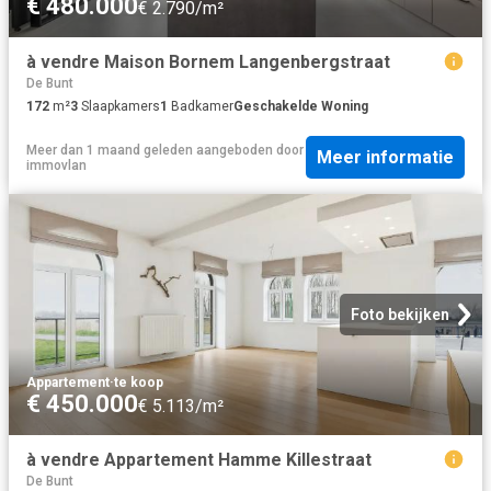
€ 480.000
€ 2.790/m²
à vendre Maison Bornem Langenbergstraat
De Bunt
172
m²
3
Slaapkamers
1
Badkamer
Geschakelde Woning
Meer dan 1 maand geleden
aangeboden door
Meer informatie
immovlan
Foto bekijken
Appartement
·
te koop
€ 450.000
€ 5.113/m²
à vendre Appartement Hamme Killestraat
De Bunt