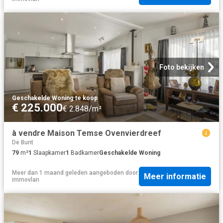
Foto bekijken
Geschakelde Woning
·
te koop
€ 225.000
€ 2.848/m²
à vendre Maison Temse Ovenvierdreef
De Bunt
79
m²
1
Slaapkamer
1
Badkamer
Geschakelde Woning
Meer dan 1 maand geleden
aangeboden door
Meer informatie
immovlan