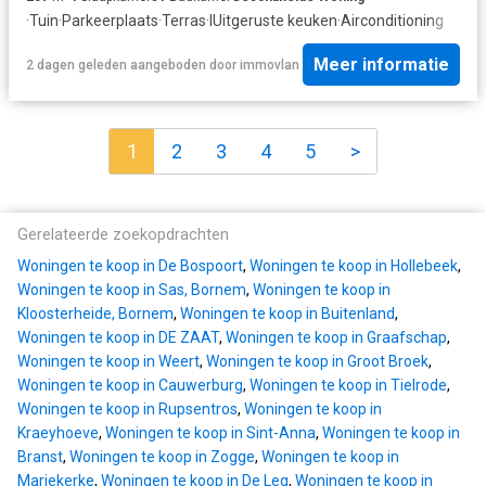
·
Tuin
·
Parkeerplaats
·
Terras
·
IUitgeruste keuken
·
Airconditioning
Meer informatie
2 dagen geleden
aangeboden door
immovlan
1
2
3
4
5
>
Gerelateerde zoekopdrachten
Woningen te koop in De Bospoort
,
Woningen te koop in Hollebeek
,
Woningen te koop in Sas, Bornem
,
Woningen te koop in
Kloosterheide, Bornem
,
Woningen te koop in Buitenland
,
Woningen te koop in DE ZAAT
,
Woningen te koop in Graafschap
,
Woningen te koop in Weert
,
Woningen te koop in Groot Broek
,
Woningen te koop in Cauwerburg
,
Woningen te koop in Tielrode
,
Woningen te koop in Rupsentros
,
Woningen te koop in
Kraeyhoeve
,
Woningen te koop in Sint-Anna
,
Woningen te koop in
Branst
,
Woningen te koop in Zogge
,
Woningen te koop in
Mariekerke
,
Woningen te koop in De Leg
,
Woningen te koop in