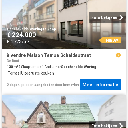
Foto bekijken
Geschakelde Woning
·
te koop
€ 224.000
NIEUW
€ 1.723/m²
à vendre Maison Temse Scheldestraat
De Bunt
130
m²
2
Slaapkamers
1
Badkamer
Geschakelde Woning
·
Terras
·
IUitgeruste keuken
Meer informatie
2 dagen geleden
aangeboden door
immovlan
Foto bekijken