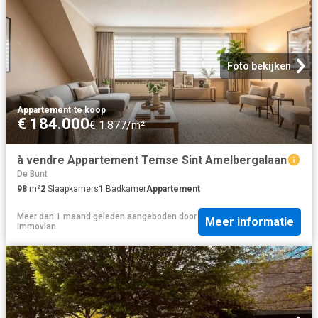
Foto bekijken
Appartement
·
te koop
€ 184.000
€ 1.877/m²
à vendre Appartement Temse Sint Amelbergalaan
De Bunt
98
m²
2
Slaapkamers
1
Badkamer
Appartement
Meer dan 1 maand geleden
aangeboden door
Meer informatie
immovlan