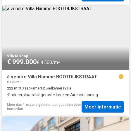
Villa
·
te koop
€ 999.000
€ 4.500/m²
à vendre Villa Hamme BOOTDIJKSTRAAT
De Bunt
222
m²
3
Slaapkamers
2
Badkamers
Villa
·
Parkeerplaats
·
IUitgeruste keuken
·
Airconditioning
Meer dan 1 maand geleden
aangeboden door
Meer informatie
immovlan