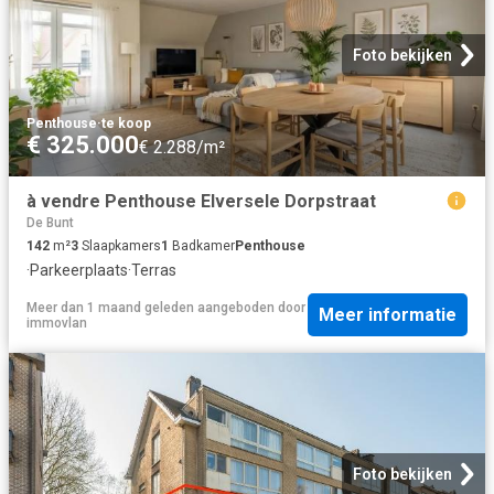
Foto bekijken
Penthouse
·
te koop
€ 325.000
€ 2.288/m²
à vendre Penthouse Elversele Dorpstraat
De Bunt
142
m²
3
Slaapkamers
1
Badkamer
Penthouse
·
Parkeerplaats
·
Terras
Meer dan 1 maand geleden
aangeboden door
Meer informatie
immovlan
Foto bekijken