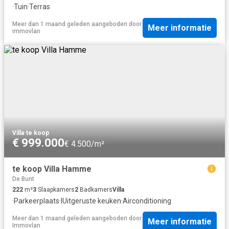
·
Tuin
·
Terras
Meer dan 1 maand geleden
aangeboden door
Meer informatie
immovlan
Villa
·
te koop
€ 999.000
€ 4.500/m²
te koop Villa Hamme
De Bunt
222
m²
3
Slaapkamers
2
Badkamers
Villa
·
Parkeerplaats
·
IUitgeruste keuken
·
Airconditioning
Meer dan 1 maand geleden
aangeboden door
Meer informatie
Immovlan