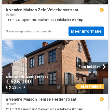
à vendre Maison Zele Veldekensstraat
De Bunt
158
m²
3
Slaapkamers
1
Badkamer
Geschakelde Woning
Meer informatie
Nieuw
aangeboden door
immovlan
Foto bekijken
Geschakelde Woning
·
te koop
€ 525.000
BIJGEWERKT
€ 2.536/m²
à vendre Maison Temse Herderstraat
De Bunt
207
m²
4
Slaapkamers
1
Badkamer
Geschakelde Woning