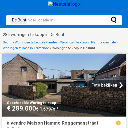
286 woningen te koop in De Bunt
Begin
>
Woningen te koop in Flandre
>
Woningen te koop in Flandre orientale
>
Woningen te koop in Termonde
>
Woningen te koop in De Bunt
Foto bekijken
Geschakelde Woning
·
te koop
€ 289.000
€ 1.579/m²
à vendre Maison Hamme Roggemanstraat