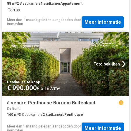
88
m²
2
Slaapkamers
1
Badkamer
Appartement
·
Terras
Meer dan 1 maand geleden
aangeboden door
Meer informatie
immovlan
Foto bekijken
Penthouse
·
te koop
€ 990.000
€ 6.187/m²
à vendre Penthouse Bornem Buitenland
De Bunt
160
m²
3
Slaapkamers
2
Badkamers
Penthouse
Meer dan 1 maand geleden
aangeboden door
Meer informatie
immovlan