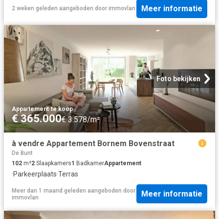
Meer informatie
2 weken geleden
aangeboden door
immovlan
Foto bekijken
Appartement
·
te koop
€ 365.000
€ 3.578/m²
à vendre Appartement Bornem Bovenstraat
De Bunt
102
m²
2
Slaapkamers
1
Badkamer
Appartement
·
Parkeerplaats
·
Terras
Meer dan 1 maand geleden
aangeboden door
Meer informatie
immovlan