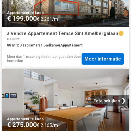
Appartement
·
te koop
€ 199.000
€ 2.261/m²
à vendre Appartement Temse Sint Amelbergalaan
De Bunt
88
m²
2
Slaapkamers
1
Badkamer
Appartement
Meer dan 1 maand geleden
aangeboden door
Meer informatie
immovlan
Foto bekijken
Appartement
·
te koop
€ 275.000
€ 2.165/m²