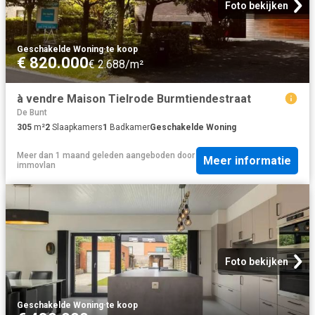
Foto bekijken
Geschakelde Woning
·
te koop
€ 820.000
€ 2.688/m²
à vendre Maison Tielrode Burmtiendestraat
De Bunt
305
m²
2
Slaapkamers
1
Badkamer
Geschakelde Woning
Meer dan 1 maand geleden
aangeboden door
Meer informatie
immovlan
Foto bekijken
Geschakelde Woning
·
te koop