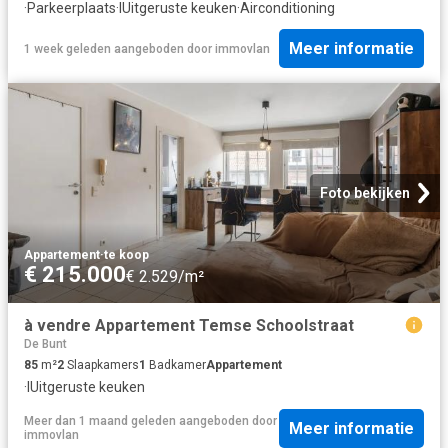
·
Parkeerplaats
·
IUitgeruste keuken
·
Airconditioning
Meer informatie
1 week geleden
aangeboden door
immovlan
Foto bekijken
Appartement
·
te koop
€ 215.000
€ 2.529/m²
à vendre Appartement Temse Schoolstraat
De Bunt
85
m²
2
Slaapkamers
1
Badkamer
Appartement
·
IUitgeruste keuken
Meer dan 1 maand geleden
aangeboden door
Meer informatie
immovlan