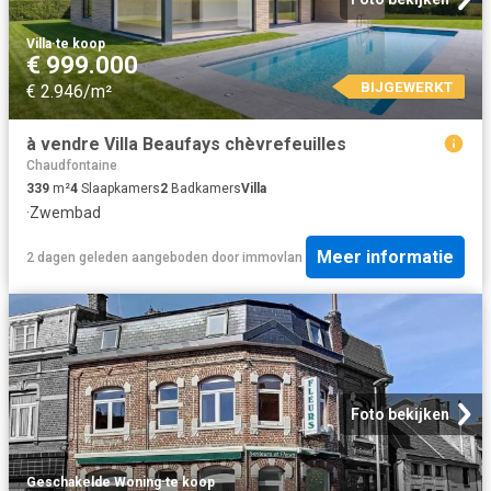
Villa
·
te koop
€ 999.000
BIJGEWERKT
€ 2.946/m²
à vendre Villa Beaufays chèvrefeuilles
Chaudfontaine
339
m²
4
Slaapkamers
2
Badkamers
Villa
·
Zwembad
Meer informatie
2 dagen geleden
aangeboden door
immovlan
Foto bekijken
Geschakelde Woning
·
te koop