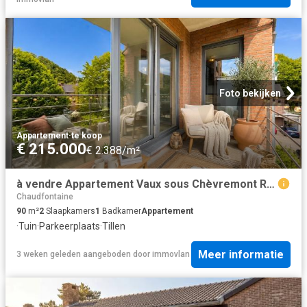
Foto bekijken
Appartement
·
te koop
€ 215.000
€ 2.388/m²
à vendre Appartement Vaux sous Chèvremont Rue du Général Jacques
Chaudfontaine
90
m²
2
Slaapkamers
1
Badkamer
Appartement
·
Tuin
·
Parkeerplaats
·
Tillen
Meer informatie
3 weken geleden
aangeboden door
immovlan