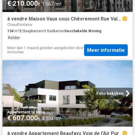
€ 210.000
€ 1.567/m²
à vendre Maison Vaux sous Chèvremont Rue Vallée
Chaudfontaine
134
m²
2
Slaapkamers
1
Badkamer
Geschakelde Woning
·
Kelder
Meer dan 1 maand geleden
aangeboden door
Meer informatie
immovlan
Foto bekijken
Appartement
·
te koop
€ 607.000
€ 4.304/m²
à vendre Appartement Beaufays Voie de l'Air Pur