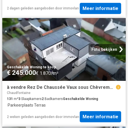
Meer informatie
2 dagen geleden
aangeboden door
immovlan
Foto bekijken
Geschakelde Woning
·
te koop
€ 245.000
€ 1.870/m²
à vendre Rez De Chaussée Vaux sous Chèvremont Rue des Economes
Chaudfontaine
131
m²
3
Slaapkamers
2
Badkamers
Geschakelde Woning
·
Parkeerplaats
·
Terras
Meer informatie
2 weken geleden
aangeboden door
immovlan