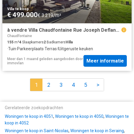
Villa
·
te koop
€ 499.000
€ 3.219/m²
à vendre Villa Chaudfontaine Rue Joseph Deflandre
Chaudfontaine
155
m²
4
Slaapkamers
2
Badkamers
Villa
·
Tuin
·
Parkeerplaats
·
Terras
·
IUitgeruste keuken
Meer dan 1 maand geleden
aangeboden door
Meer informatie
immovlan
1
2
3
4
5
>
Gerelateerde zoekopdrachten
Woningen te koop in 4051
,
Woningen te koop in 4050
,
Woningen te
koop in 4052
Woningen te koop in Saint-Nicolas
,
Woningen te koop in Seraing
,