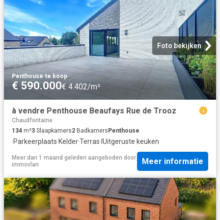
Foto bekijken
Penthouse
·
te koop
€ 590.000
€ 4.402/m²
à vendre Penthouse Beaufays Rue de Trooz
Chaudfontaine
134
m²
3
Slaapkamers
2
Badkamers
Penthouse
·
Parkeerplaats
·
Kelder
·
Terras
·
IUitgeruste keuken
Meer dan 1 maand geleden
aangeboden door
Meer informatie
immovlan