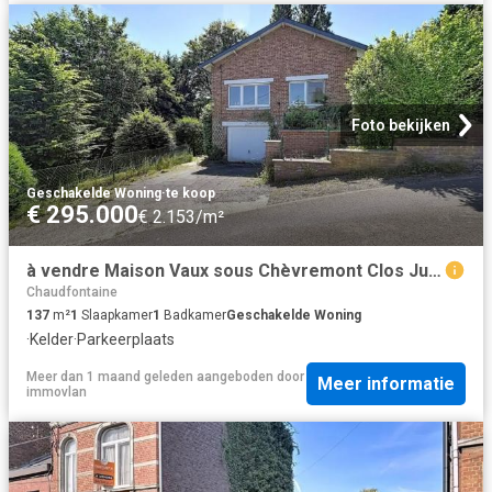
Foto bekijken
Geschakelde Woning
·
te koop
€ 295.000
€ 2.153/m²
à vendre Maison Vaux sous Chèvremont Clos Jules Hennekinne
Chaudfontaine
137
m²
1
Slaapkamer
1
Badkamer
Geschakelde Woning
·
Kelder
·
Parkeerplaats
Meer dan 1 maand geleden
aangeboden door
Meer informatie
immovlan