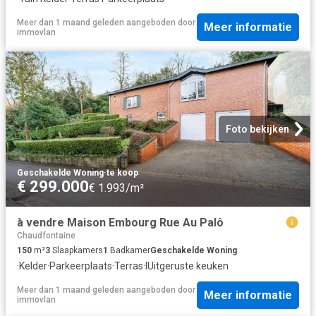
Meer dan 1 maand geleden
aangeboden door
Meer informatie
immovlan
Foto bekijken
Geschakelde Woning
·
te koop
€ 299.000
€ 1.993/m²
à vendre Maison Embourg Rue Au Palô
Chaudfontaine
150
m²
3
Slaapkamers
1
Badkamer
Geschakelde Woning
·
Kelder
·
Parkeerplaats
·
Terras
·
IUitgeruste keuken
Meer dan 1 maand geleden
aangeboden door
Meer informatie
immovlan