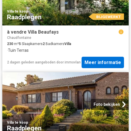
Villa
·
te koop
Raadplegen
BIJGEWERKT
à vendre Villa Beaufays
Chaudfontaine
230
m²
5
Slaapkamers
2
Badkamers
Villa
·
Tuin
·
Terras
Meer informatie
2 dagen geleden
aangeboden door
immovlan
Foto bekijken
Villa
·
te koop
Raadplegen