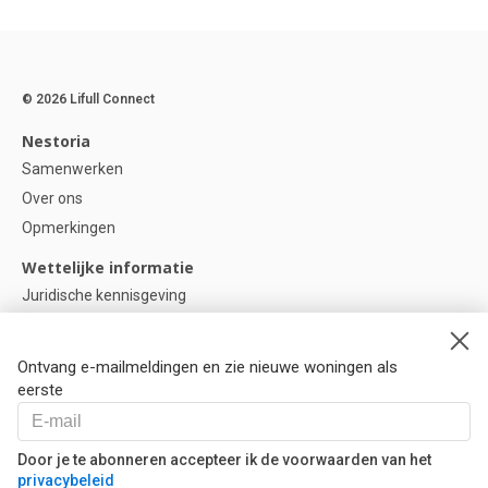
© 2026 Lifull Connect
Nestoria
Samenwerken
Over ons
Opmerkingen
Wettelijke informatie
Juridische kennisgeving
Privacybeleid
Cookie-beleid
Ontvang e-mailmeldingen en zie nieuwe woningen als
Cookie instellingen
eerste
Help
Vragen
Door je te abonneren accepteer ik de voorwaarden van het
privacybeleid
Onze partners