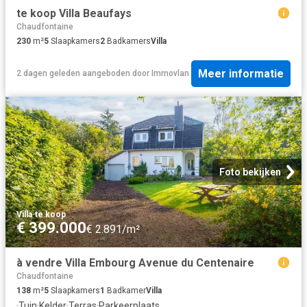
te koop Villa Beaufays
Chaudfontaine
230
m²
5
Slaapkamers
2
Badkamers
Villa
Meer informatie
2 dagen geleden
aangeboden door
Immovlan
Foto bekijken
Villa
·
te koop
€ 399.000
€ 2.891/m²
à vendre Villa Embourg Avenue du Centenaire
Chaudfontaine
138
m²
5
Slaapkamers
1
Badkamer
Villa
·
Tuin
·
Kelder
·
Terras
·
Parkeerplaats