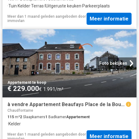
·
Tuin
·
Kelder
·
Terras
·
IUitgeruste keuken
·
Parkeerplaats
Meer dan 1 maand geleden
aangeboden door
Meer informatie
immovlan
Foto bekijken
Appartement
·
te koop
€ 229.000
€ 1.991/m²
à vendre Appartement Beaufays Place de la Bouxhe
Chaudfontaine
115
m²
2
Slaapkamers
1
Badkamer
Appartement
·
Kelder
Meer dan 1 maand geleden
aangeboden door
Meer informatie
immovlan