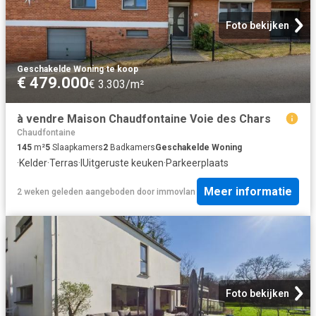
Foto bekijken
Geschakelde Woning
·
te koop
€ 479.000
€ 3.303/m²
à vendre Maison Chaudfontaine Voie des Chars
Chaudfontaine
145
m²
5
Slaapkamers
2
Badkamers
Geschakelde Woning
·
Kelder
·
Terras
·
IUitgeruste keuken
·
Parkeerplaats
Meer informatie
2 weken geleden
aangeboden door
immovlan
Foto bekijken