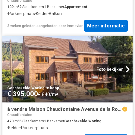
Chaudfontaine
109
m²
2
Slaapkamers
1
Badkamer
Appartement
·
Parkeerplaats
·
Kelder
·
Balkon
Meer informatie
3 weken geleden
aangeboden door
immovlan
Foto bekijken
Geschakelde Woning
·
te koop
€ 395.000
€ 840/m²
à vendre Maison Chaudfontaine Avenue de la Rochette
Chaudfontaine
470
m²
5
Slaapkamers
1
Badkamer
Geschakelde Woning
·
Kelder
·
Parkeerplaats