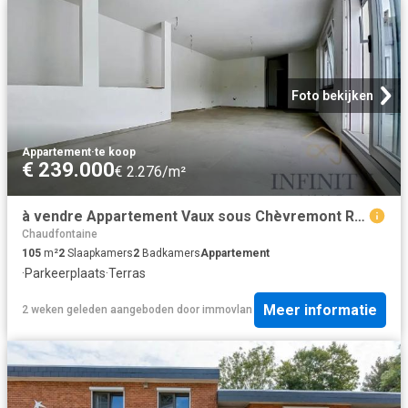
Foto bekijken
Appartement
·
te koop
€ 239.000
€ 2.276/m²
à vendre Appartement Vaux sous Chèvremont Rue des Economes
Chaudfontaine
105
m²
2
Slaapkamers
2
Badkamers
Appartement
·
Parkeerplaats
·
Terras
Meer informatie
2 weken geleden
aangeboden door
immovlan