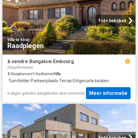
Foto bekijken
Villa
·
te koop
Raadplegen
à vendre Bungalow Embourg
Chaudfontaine
3
Slaapkamers
1
Badkamer
Villa
·
Tuin
·
Kelder
·
Parkeerplaats
·
Terras
·
IUitgeruste keuken
Meer informatie
6 dagen geleden
aangeboden door
immovlan
Foto bekijken