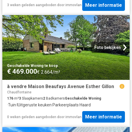
Meer informatie
3 weken geleden
aangeboden door
immovlan
Foto bekijken
Geschakelde Woning
·
te koop
€ 469.000
€ 2.664/m²
à vendre Maison Beaufays Avenue Esther Gillon
Chaudfontaine
176
m²
3
Slaapkamers
2
Badkamers
Geschakelde Woning
·
Tuin
·
IUitgeruste keuken
·
Parkeerplaats
·
Haard
Meer informatie
0 weken geleden
aangeboden door
immovlan