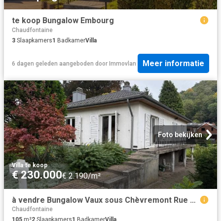
te koop Bungalow Embourg
Chaudfontaine
3
Slaapkamers
1
Badkamer
Villa
Meer informatie
6 dagen geleden
aangeboden door
Immovlan
Foto bekijken
Villa
·
te koop
€ 230.000
€ 2.190/m²
à vendre Bungalow Vaux sous Chèvremont Rue Curtius
Chaudfontaine
105
m²
2
Slaapkamers
1
Badkamer
Villa