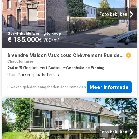
Foto bekijken
Geschakelde Woning
·
te koop
€ 185.000
€ 700/m²
à vendre Maison Vaux sous Chèvremont Rue des Combattants
Chaudfontaine
264
m²
5
Slaapkamers
1
Badkamer
Geschakelde Woning
·
Tuin
·
Parkeerplaats
·
Terras
Meer informatie
3 weken geleden
aangeboden door
immovlan
Foto bekijken