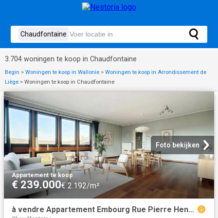
3.704 woningen te koop in Chaudfontaine
Begin
>
Woningen te koop in Wallonie
>
Woningen te koop in Arrondissement de
Liège
>
Woningen te koop in Chaudfontaine
Foto bekijken
Appartement
·
te koop
€ 239.000
€ 2.192/m²
à vendre Appartement Embourg Rue Pierre Henvard