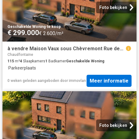
Foto bekijken
Geschakelde Woning
·
te koop
€ 299.000
€ 2.600/m²
à vendre Maison Vaux sous Chèvremont Rue des Economes
Chaudfontaine
115
m²
4
Slaapkamers
1
Badkamer
Geschakelde Woning
·
Parkeerplaats
Meer informatie
0 weken geleden
aangeboden door
immovlan
Foto bekijken