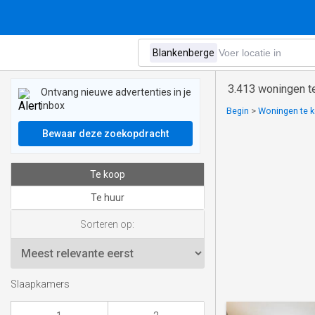
3.413 woningen t
Ontvang nieuwe advertenties in je
inbox
Begin
>
Woningen te k
Bewaar deze zoekopdracht
Te koop
Te huur
Sorteren op:
Slaapkamers