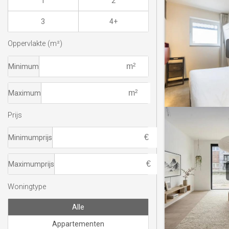
1
2
3
4+
Oppervlakte (m²)
Minimum
Maximum
Prijs
Minimumprijs
Maximumprijs
Woningtype
Alle
Appartementen