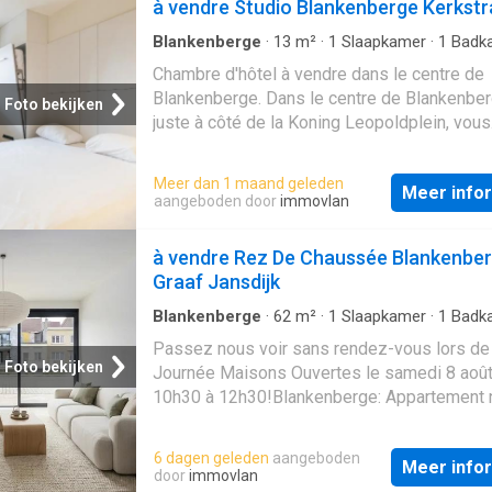
à vendre Studio Blankenberge Kerkstr
Blankenberge
·
13
m²
·
1
Slaapkamer
·
1
Badk
Studio
Chambre d'hôtel à vendre dans le centre de
Blankenberge. Dans le centre de Blankenber
Foto bekijken
juste à côté de la Koning Leopoldplein, vous
trouverez cette opportunité d'investissemen
idéale. A quelques pas de la rue commerçan
Meer dan 1 maand geleden
Meer info
transports publics (train, tram et bus) et du 
aangeboden door
immovlan
marché. Cette chambre d'hôtel est située d
l'hôtel Ibis budget qui est équipé des instal
à vendre Rez De Chaussée Blankenbe
suivantes: Petits chiens
Graaf Jansdijk
admisAscenseurWifiTélévision dans la
chambreAirco Disposition Troisième étage:
Blankenberge
·
62
m²
·
1
Slaapkamer
·
1
Badk
Geschakelde Woning
·
Tuin
·
Kelder
·
IUitgeru
chambre avec lit double et lit simple escamo
Passez nous voir sans rendez-vous lors de
keuken
salle de bain avec douche, lavabo et toilette
Foto bekijken
Journée Maisons Ouvertes le samedi 8 août
Pourquoi investir dans une chambre d'hôtel 
10h30 à 12h30!Blankenberge: Appartement 
souci: en travaillant toujours avec des opéra
rez-de-chaussée avec 1 chambre et jardin à
hôteliers qui s'occupent de la gestion quoti
à deux pas de la digue. La Résidence «De
6 dagen geleden
aangeboden
vous n'avez pas à effectuer vous-même de 
Meer info
Zuidkant» est un projet immobilier neuf excl
door
immovlan
administratives, techniques ou