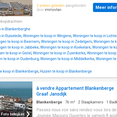
lumineux séjour avec accès à la terrasse or
2 weken geleden
aangeboden
plein sud, cuisine ouverte, débarras, WC sép
Meer info
door
immovlan
chambre spacieuse, salle de bains avec do
l'italienne et double lavabo. Étage: Deux ch
ekopdrachten
spacieuses et une salle de bains avec douc
l'italienne. Atouts: Emplacement exceptionne
 in Blankenberghe
 in Ruiselede
,
Woningen te koop in Wingene
,
Woningen te koop in Lichte
gen te koop in Beernem
,
Woningen te koop in Zedelgem
,
Woningen te k
gen te koop in Jabbeke
,
Woningen te koop in Koekelare
,
Woningen te k
n te koop in Gistel
,
Woningen te koop in Zuienkerke
,
Woningen te koop 
n te koop in Oudenburg
,
Woningen te koop in Middelkerke
,
Woningen te
e koop in Blankenberge
,
Huizen te koop in Blankenberge
à vendre Appartement Blankenberge
Graaf Jansdijk
Blankenberge
·
76
m²
·
2
Slaapkamers
·
1
Bad
Appartement
·
Kelder
·
Terras
·
IUitgeruste ke
Passez nous voir sans rendez-vous lors de
Foto bekijken
Journée Maisons Ouvertes le samedi 8 août