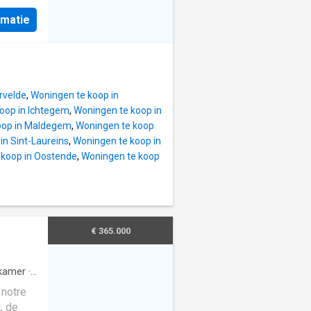
ientée
aré, une
rmatie
uche à
ambres
he à
l à s
rvelde
,
Woningen te koop in
oop in Ichtegem
,
Woningen te koop in
oop in Maldegem
,
Woningen te koop
in Sint-Laureins
,
Woningen te koop in
 koop in Oostende
,
Woningen te koop
€ 365.000
kamer
·
uken
 notre
, de