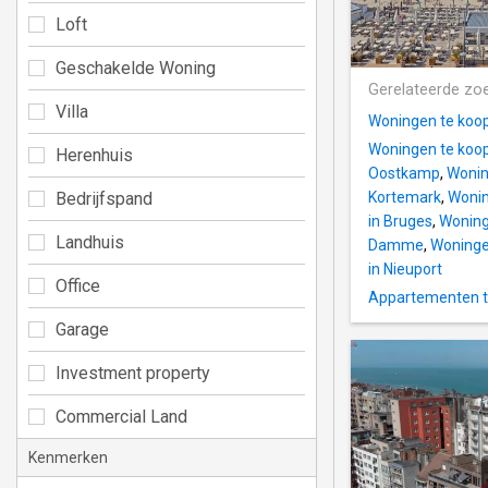
Loft
Geschakelde Woning
Gerelateerde zo
Villa
Woningen te koop
Woningen te koop
Herenhuis
Oostkamp
,
Wonin
Bedrijfspand
Kortemark
,
Wonin
in Bruges
,
Woninge
Landhuis
Damme
,
Woninge
in Nieuport
Office
Appartementen t
Garage
Investment property
Commercial Land
Kenmerken