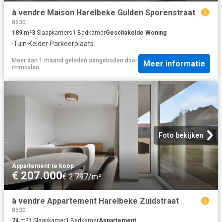
à vendre Maison Harelbeke Gulden Sporenstraat
8530
189
m²
3
Slaapkamers
1
Badkamer
Geschakelde Woning
·
Tuin
·
Kelder
·
Parkeerplaats
Meer dan 1 maand geleden
aangeboden door
Meer informatie
immovlan
Foto bekijken
Appartement
·
te koop
€ 207.000
€ 2.797/m²
à vendre Appartement Harelbeke Zuidstraat
8530
74
m²
1
Slaapkamer
1
Badkamer
Appartement