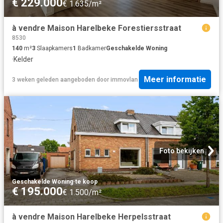
€ 229.000
€ 1.635/m²
à vendre Maison Harelbeke Forestiersstraat
8530
140
m²
3
Slaapkamers
1
Badkamer
Geschakelde Woning
·
Kelder
Meer informatie
3 weken geleden
aangeboden door
immovlan
Foto bekijken
Geschakelde Woning
·
te koop
€ 195.000
€ 1.500/m²
à vendre Maison Harelbeke Herpelsstraat