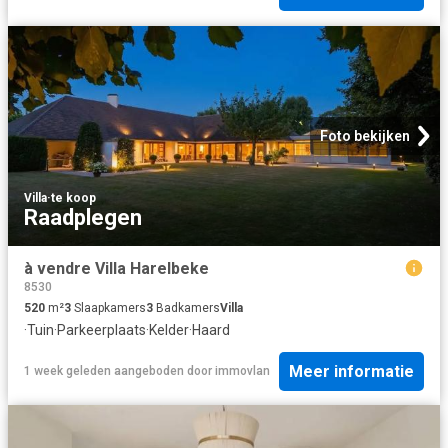
Foto bekijken
Villa
·
te koop
Raadplegen
à vendre Villa Harelbeke
8530
520
m²
3
Slaapkamers
3
Badkamers
Villa
·
Tuin
·
Parkeerplaats
·
Kelder
·
Haard
Meer informatie
1 week geleden
aangeboden door
immovlan