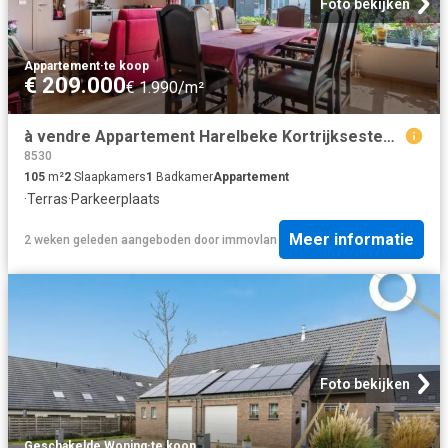
Foto bekijken
Appartement
·
te koop
€ 209.000
€ 1.990/m²
à vendre Appartement Harelbeke Kortrijksesteenweg
8530
105
m²
2
Slaapkamers
1
Badkamer
Appartement
·
Terras
·
Parkeerplaats
Meer informatie
2 weken geleden
aangeboden door
immovlan
Foto bekijken
Geschakelde Woning
·
te koop