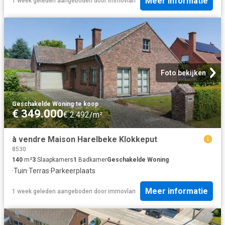
Meer informatie
1 week geleden
aangeboden door
immovlan
Foto bekijken
Geschakelde Woning
·
te koop
€ 349.000
€ 2.492/m²
à vendre Maison Harelbeke Klokkeput
8530
140
m²
3
Slaapkamers
1
Badkamer
Geschakelde Woning
·
Tuin
·
Terras
·
Parkeerplaats
Meer informatie
1 week geleden
aangeboden door
immovlan