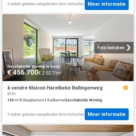
Meer informatie
3 weken geleden
aangeboden door
immovlan
Foto bekijken
Geschakelde Woning
·
te koop
€ 456.700
€ 2.927/m²
à vendre Maison Harelbeke Ballingenweg
8530
156
m²
3
Slaapkamers
1
Badkamer
Geschakelde Woning
Meer informatie
3 weken geleden
aangeboden door
immovlan