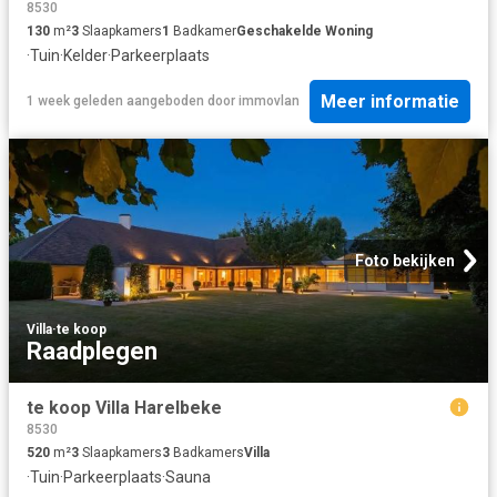
8530
130
m²
3
Slaapkamers
1
Badkamer
Geschakelde Woning
·
Tuin
·
Kelder
·
Parkeerplaats
Meer informatie
1 week geleden
aangeboden door
immovlan
Foto bekijken
Villa
·
te koop
Raadplegen
te koop Villa Harelbeke
8530
520
m²
3
Slaapkamers
3
Badkamers
Villa
·
Tuin
·
Parkeerplaats
·
Sauna