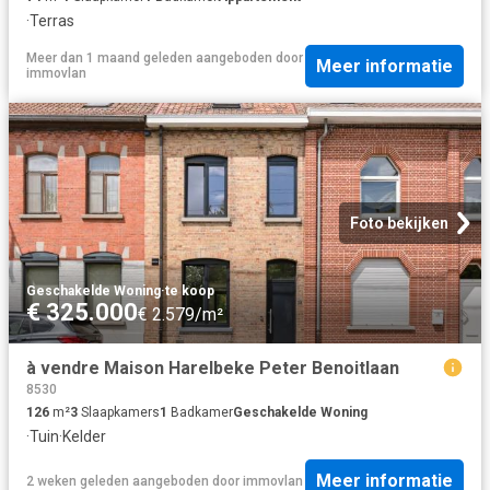
·
Terras
Meer dan 1 maand geleden
aangeboden door
Meer informatie
immovlan
Foto bekijken
Geschakelde Woning
·
te koop
€ 325.000
€ 2.579/m²
à vendre Maison Harelbeke Peter Benoitlaan
8530
126
m²
3
Slaapkamers
1
Badkamer
Geschakelde Woning
·
Tuin
·
Kelder
Meer informatie
2 weken geleden
aangeboden door
immovlan