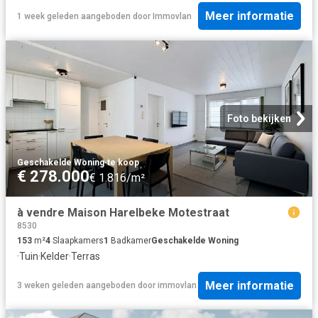
Meer informatie
1 week geleden
aangeboden door
Immovlan
Foto bekijken
Geschakelde Woning
·
te koop
€ 278.000
€ 1.816/m²
à vendre Maison Harelbeke Motestraat
8530
153
m²
4
Slaapkamers
1
Badkamer
Geschakelde Woning
·
Tuin
·
Kelder
·
Terras
Meer informatie
3 weken geleden
aangeboden door
immovlan