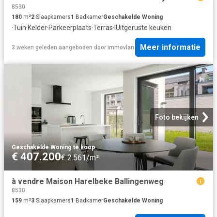
8530
180
m²
2
Slaapkamers
1
Badkamer
Geschakelde Woning
·
Tuin
·
Kelder
·
Parkeerplaats
·
Terras
·
IUitgeruste keuken
Meer informatie
3 weken geleden
aangeboden door
immovlan
Foto bekijken
Geschakelde Woning
·
te koop
€ 407.200
€ 2.561/m²
à vendre Maison Harelbeke Ballingenweg
8530
159
m²
3
Slaapkamers
1
Badkamer
Geschakelde Woning