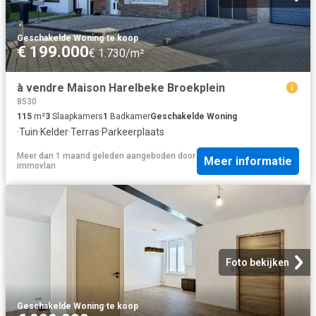
Geschakelde Woning
·
te koop
€ 199.000
€ 1.730/m²
à vendre Maison Harelbeke Broekplein
8530
115
m²
3
Slaapkamers
1
Badkamer
Geschakelde Woning
·
Tuin
·
Kelder
·
Terras
·
Parkeerplaats
Meer dan 1 maand geleden
aangeboden door
Meer informatie
immovlan
Foto bekijken
Geschakelde Woning
·
te koop