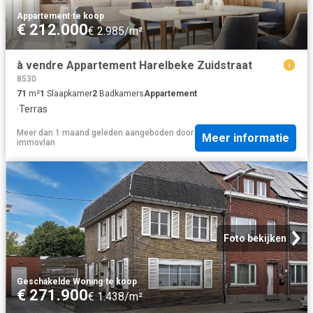
Appartement
·
te koop
€ 212.000
€ 2.985/m²
à vendre Appartement Harelbeke Zuidstraat
8530
71
m²
1
Slaapkamer
2
Badkamers
Appartement
·
Terras
Meer dan 1 maand geleden
aangeboden door
Meer informatie
immovlan
Foto bekijken
Geschakelde Woning
·
te koop
€ 271.900
€ 1.438/m²