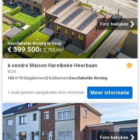
Foto bekijken
Geschakelde Woning
·
te koop
€ 399.500
€ 2.793/m²
à vendre Maison Harelbeke Heerbaan
8530
143
m²
3
Slaapkamers
2
Badkamers
Geschakelde Woning
Meer informatie
1 week geleden
aangeboden door
immovlan
Foto bekijken