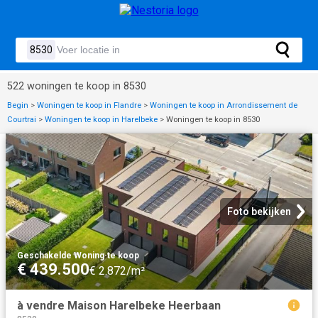
522 woningen te koop in 8530
Begin
>
Woningen te koop in Flandre
>
Woningen te koop in Arrondissement de
Courtrai
>
Woningen te koop in Harelbeke
>
Woningen te koop in 8530
Foto bekijken
Geschakelde Woning
·
te koop
€ 439.500
€ 2.872/m²
à vendre Maison Harelbeke Heerbaan