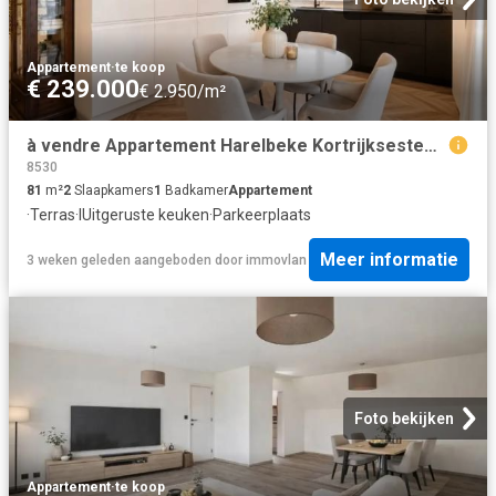
Appartement
·
te koop
€ 239.000
€ 2.950/m²
à vendre Appartement Harelbeke Kortrijksesteenweg 242/15
8530
81
m²
2
Slaapkamers
1
Badkamer
Appartement
·
Terras
·
IUitgeruste keuken
·
Parkeerplaats
Meer informatie
3 weken geleden
aangeboden door
immovlan
Foto bekijken
Appartement
·
te koop