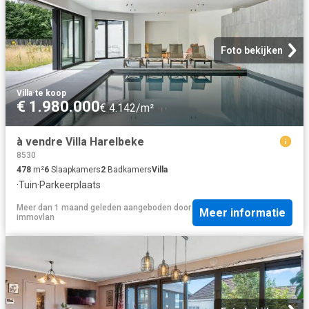
Foto bekijken
Villa
·
te koop
€ 1.980.000
€ 4.142/m²
à vendre Villa Harelbeke
8530
478
m²
6
Slaapkamers
2
Badkamers
Villa
·
Tuin
·
Parkeerplaats
Meer dan 1 maand geleden
aangeboden door
Meer informatie
immovlan