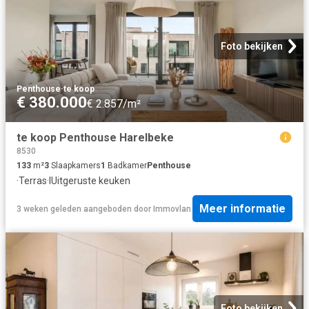
Foto bekijken
Penthouse
·
te koop
€ 380.000
€ 2.857/m²
te koop Penthouse Harelbeke
8530
133
m²
3
Slaapkamers
1
Badkamer
Penthouse
·
Terras
·
IUitgeruste keuken
Meer informatie
3 weken geleden
aangeboden door
Immovlan
Foto bekijken