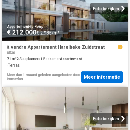
Foto bekijken
Appartement
·
te koop
€ 212.000
€ 2.985/m²
à vendre Appartement Harelbeke Zuidstraat
8530
71
m²
2
Slaapkamers
1
Badkamer
Appartement
·
Terras
Meer dan 1 maand geleden
aangeboden door
Meer informatie
immovlan
Foto bekijken