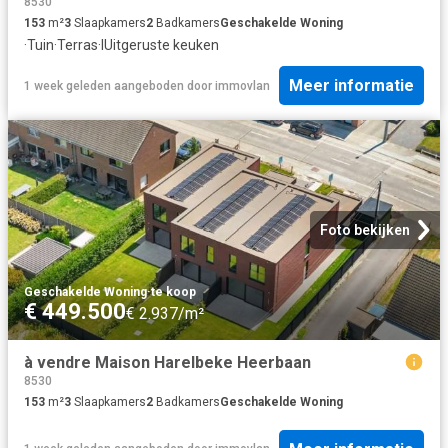
8530
153
m²
3
Slaapkamers
2
Badkamers
Geschakelde Woning
·
Tuin
·
Terras
·
IUitgeruste keuken
Meer informatie
1 week geleden
aangeboden door
immovlan
Foto bekijken
Geschakelde Woning
·
te koop
€ 449.500
€ 2.937/m²
à vendre Maison Harelbeke Heerbaan
8530
153
m²
3
Slaapkamers
2
Badkamers
Geschakelde Woning