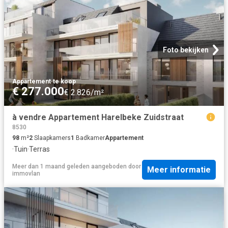
Foto bekijken
Appartement
·
te koop
€ 277.000
€ 2.826/m²
à vendre Appartement Harelbeke Zuidstraat
8530
98
m²
2
Slaapkamers
1
Badkamer
Appartement
·
Tuin
·
Terras
Meer dan 1 maand geleden
aangeboden door
Meer informatie
immovlan