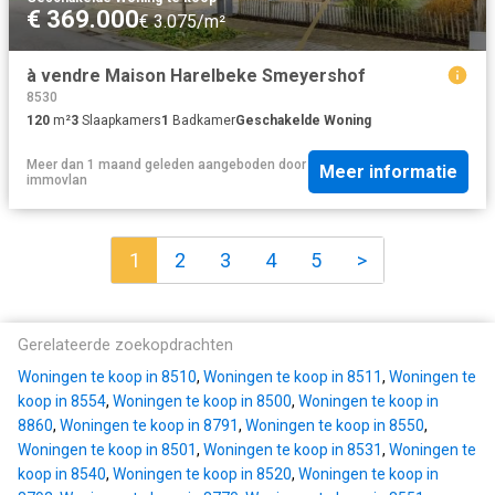
€ 369.000
€ 3.075/m²
à vendre Maison Harelbeke Smeyershof
8530
120
m²
3
Slaapkamers
1
Badkamer
Geschakelde Woning
Meer dan 1 maand geleden
aangeboden door
Meer informatie
immovlan
1
2
3
4
5
>
Gerelateerde zoekopdrachten
Woningen te koop in 8510
,
Woningen te koop in 8511
,
Woningen te
koop in 8554
,
Woningen te koop in 8500
,
Woningen te koop in
8860
,
Woningen te koop in 8791
,
Woningen te koop in 8550
,
Woningen te koop in 8501
,
Woningen te koop in 8531
,
Woningen te
koop in 8540
,
Woningen te koop in 8520
,
Woningen te koop in