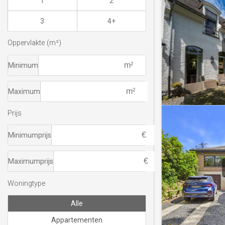
1
2
3
4+
Oppervlakte (m²)
Minimum
Maximum
Prijs
Minimumprijs
Maximumprijs
Woningtype
Alle
Appartementen