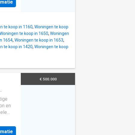
dig
rmatie
.Nichée
nteerd
 te
teit
un cadre
 te koop in 1160
,
Woningen te koop
t par
Woningen te koop in 1650
,
Woningen
 son
in 1654
,
Woningen te koop in 1653
,
imité et
 te koop in 1420
,
Woningen te koop
eaux
re
tion
€ 500.000
er ordre
titre
tige
faire
ion en
kele
rmatie
r en