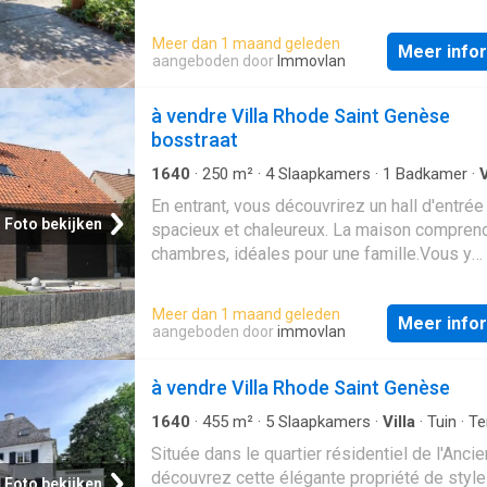
orienté Sud. Cette jolie villa possède de be
Meer dan 1 maand geleden
volumes, une agréable luminosité et un
Meer info
aangeboden door
Immovlan
environnement ultra calme et verdoyant. Au 
chaussée: Hall d'entrée en marbre offrant u
à vendre Villa Rhode Saint Genèse
dégagement, vastes réceptions en plancher
bosstraat
massif dont living avec feu ouvert et salle à
cuisine spacieuse super équipée avec coin 
1640
·
250
m²
·
4
Slaapkamers
·
1
Badkamer
·
V
Tuin
·
Parkeerplaats
En entrant, vous découvrirez un hall d'entrée
Foto bekijken
spacieux et chaleureux. La maison compren
chambres, idéales pour une famille.Vous y
trouverez également une salle de bain fonct
et rénovée, un grenier spacieux et un garage
Meer dan 1 maand geleden
Meer info
un confort supplémentaire et/ou un espace 
aangeboden door
immovlan
rangement appréciable.À l'extérieur, vous pr
d'un magnifique jardin bien entretenu, un lieu 
à vendre Villa Rhode Saint Genèse
pour se détendre ou jouer avec les enfants.
propriété est située dans une impasse très 
1640
·
455
m²
·
5
Slaapkamers
·
Villa
·
Tuin
·
Te
IUitgeruste keuken
vous garantissant une intimité maximale et 
Située dans le quartier résidentiel de l'Ancie
circulation minimale. De plus, vous serez à
découvrez cette élégante propriété de style
Foto bekijken