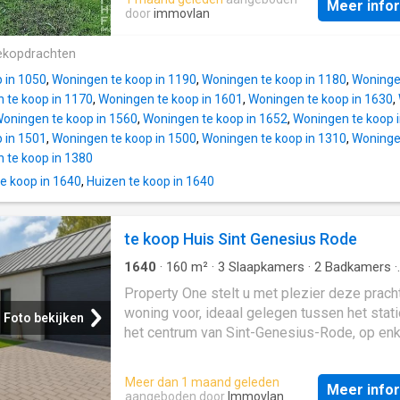
eetkamer met open keuken van 45 m², volle
Meer info
commune à facilités pour les francophones
door
immovlan
uitgevend op een prachtig Zuid-West georië
dans un environnement résidentiel calme et
terras, perfect om van de lange zomerdagen
verdoyant, elle profite d’une excellente
ekopdrachten
genieten. Nachtgedeelte: Comfort en flexibili
accessibilité vers Bruxelles tout en offrant 
Uitermate geschikt voor grote g
 in 1050
,
Woningen te koop in 1190
,
Woningen te koop in 1180
,
Woningen
de vie paisible et privilégié.La maison sédui
 te koop in 1170
,
Woningen te koop in 1601
,
Woningen te koop in 1630
,
ses agréables terrasses, son beau jardin et
oningen te koop in 1560
,
Woningen te koop in 1652
,
Woningen te koop 
absence totale de vis-à-vis, garantissant int
 in 1501
,
Woningen te koop in 1500
,
Woningen te koop in 1310
,
Woningen
sérénité.Grâce à sa configuration et à ses b
 te koop in 1380
volumes, le bien présente un fort potentiel
e koop in 1640
,
Huizen te koop in 1640
d’aménagement et peut, selon vos projet, êt
divisé en deux logements distincts (autorisa
urbanistique obtenue).Une opportunité
te koop Huis Sint Genesius Rode
d’investissement patrimonial sûre, de premi
avec forte perspective de valorisation à
1640
·
160
m²
·
3
Slaapkamers
·
2
Badkamers
·
l’avenir.Valeur estimée du bien: 380.000 € (à 
Geschakelde Woning
·
Parkeerplaats
Property One stelt u met plezier deze prach
indicatif)Ne payez que:• Bouquet: 58.000 € (
woning voor, ideaal gelegen tussen het stat
Foto bekijken
offr
het centrum van Sint-Genesius-Rode, op en
stappen van alle voorzieningen. Volledig
gerenoveerd in loftstijl met hoogwaardige
Meer dan 1 maand geleden
Meer info
materialen, combineert deze woning karakte
aangeboden door
Immovlan