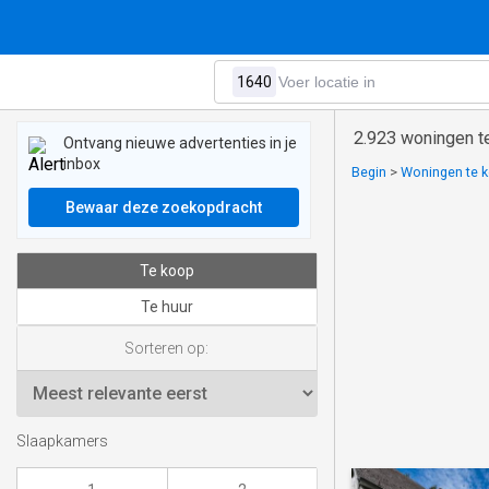
2.923 woningen t
Ontvang nieuwe advertenties in je
inbox
Begin
>
Woningen te k
Bewaar deze zoekopdracht
Te koop
Te huur
Sorteren op:
Slaapkamers