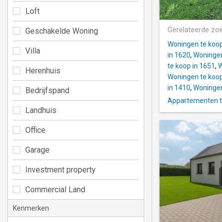
Loft
Gerelateerde zo
Geschakelde Woning
Woningen te koop
Villa
in 1620
,
Woningen
te koop in 1651
,
W
Herenhuis
Woningen te koop
in 1410
,
Woningen
Bedrijfspand
Appartementen t
Landhuis
Office
Garage
Investment property
Commercial Land
Kenmerken