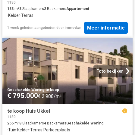
1180
133
m²
3
Slaapkamers
2
Badkamers
Appartement
·
Kelder
·
Terras
Meer informatie
1 week geleden
aangeboden door
immovlan
Foto bekijken
Geschakelde Woning
·
te koop
€ 795.000
€ 2.988/m²
te koop Huis Ukkel
1180
266
m²
8
Slaapkamers
4
Badkamers
Geschakelde Woning
·
Tuin
·
Kelder
·
Terras
·
Parkeerplaats