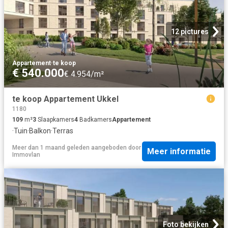
12 pictures
Appartement
·
te koop
€ 540.000
€ 4.954/m²
te koop Appartement Ukkel
1180
109
m²
3
Slaapkamers
4
Badkamers
Appartement
·
Tuin
·
Balkon
·
Terras
Meer dan 1 maand geleden
aangeboden door
Meer informatie
Immovlan
Foto bekijken