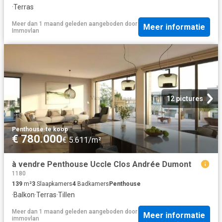
·
Terras
Meer dan 1 maand geleden
aangeboden door
Meer informatie
Immovlan
12 pictures
Penthouse
·
te koop
€ 780.000
€ 5.611/m²
à vendre Penthouse Uccle Clos Andrée Dumont
1180
139
m²
3
Slaapkamers
4
Badkamers
Penthouse
·
Balkon
·
Terras
·
Tillen
Meer dan 1 maand geleden
aangeboden door
Meer informatie
immovlan