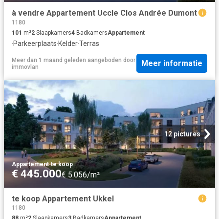
à vendre Appartement Uccle Clos Andrée Dumont
1180
101
m²
2
Slaapkamers
4
Badkamers
Appartement
·
Parkeerplaats
·
Kelder
·
Terras
Meer dan 1 maand geleden
aangeboden door
Meer informatie
immovlan
12 pictures
Appartement
·
te koop
€ 445.000
€ 5.056/m²
te koop Appartement Ukkel
1180
88
m²
2
Slaapkamers
3
Badkamers
Appartement