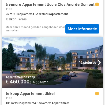
à vendre Appartement Uccle Clos Andrée Dumont
1180
96
m²
2
Slaapkamers
4
Badkamers
Appartement
·
Balkon
·
Terras
Meer dan 1 maand geleden
aangeboden door
Meer informatie
immovlan
12 pictures
Appartement
·
te koop
€ 460.000
€ 4.554/m²
te koop Appartement Ukkel
1180
101
m²
2
Slaapkamers
4
Badkamers
Appartement