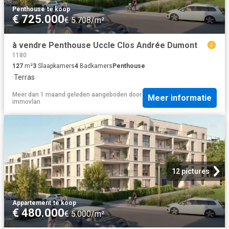
Penthouse
·
te koop
€ 725.000
€ 5.708/m²
à vendre Penthouse Uccle Clos Andrée Dumont
1180
127
m²
3
Slaapkamers
4
Badkamers
Penthouse
·
Terras
Meer dan 1 maand geleden
aangeboden door
Meer informatie
immovlan
12 pictures
Appartement
·
te koop
€ 480.000
€ 5.000/m²