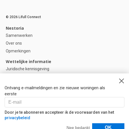
© 2026 Lifull Connect
Nestoria
Samenwerken
Over ons
Opmerkingen
Wettelijke informatie
Juridische kennisgeving
Privacybeleid
Cookie-beleid
Ontvang e-mailmeldingen en zie nieuwe woningen als
Cookie instellingen
eerste
Help
Vragen
Door je te abonneren accepteer ik de voorwaarden van het
privacybeleid
Onze partners
Filters
OK
Nee bedankt