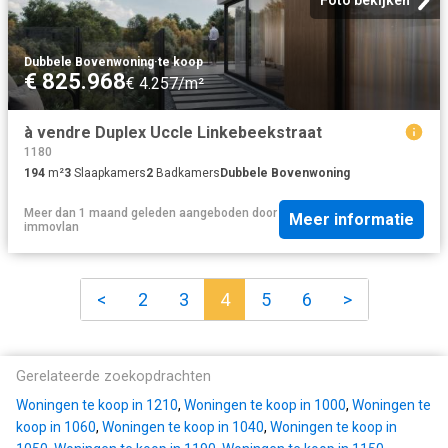
Dubbele Bovenwoning
·
te koop
€ 825.968
€ 4.257/m²
à vendre Duplex Uccle Linkebeekstraat
1180
194
m²
3
Slaapkamers
2
Badkamers
Dubbele Bovenwoning
Meer dan 1 maand geleden
aangeboden door
Meer informatie
immovlan
<
2
3
4
5
6
>
Gerelateerde zoekopdrachten
Woningen te koop in 1210
,
Woningen te koop in 1000
,
Woningen te
koop in 1060
,
Woningen te koop in 1040
,
Woningen te koop in