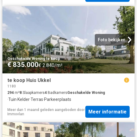
Foto bekijken
Geschakelde Woning
·
te koop
€ 835.000
€ 2.840/m²
te koop Huis Ukkel
1180
294
m²
8
Slaapkamers
4
Badkamers
Geschakelde Woning
·
Tuin
·
Kelder
·
Terras
·
Parkeerplaats
Meer dan 1 maand geleden
aangeboden door
Meer informatie
Immovlan