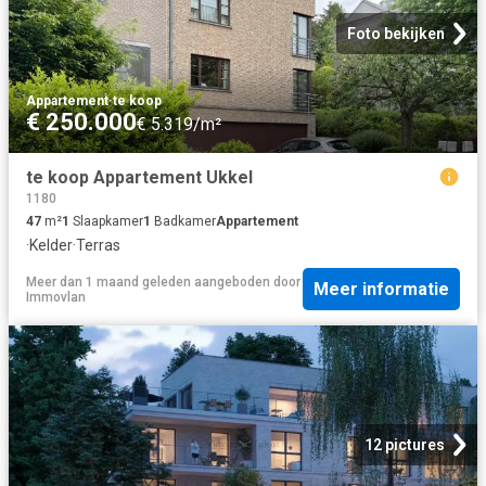
Foto bekijken
Appartement
·
te koop
€ 250.000
€ 5.319/m²
te koop Appartement Ukkel
1180
47
m²
1
Slaapkamer
1
Badkamer
Appartement
·
Kelder
·
Terras
Meer dan 1 maand geleden
aangeboden door
Meer informatie
Immovlan
12 pictures