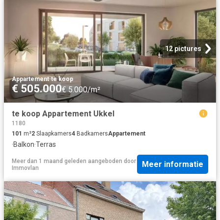
12 pictures
Appartement
·
te koop
€ 505.000
€ 5.000/m²
te koop Appartement Ukkel
1180
101
m²
2
Slaapkamers
4
Badkamers
Appartement
·
Balkon
·
Terras
Meer dan 1 maand geleden
aangeboden door
Meer informatie
Immovlan