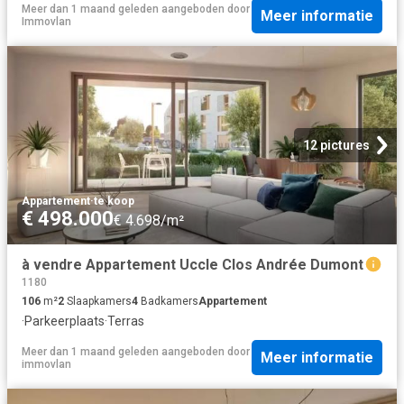
Meer dan 1 maand geleden
aangeboden door
Meer informatie
Immovlan
12 pictures
Appartement
·
te koop
€ 498.000
€ 4.698/m²
à vendre Appartement Uccle Clos Andrée Dumont
1180
106
m²
2
Slaapkamers
4
Badkamers
Appartement
·
Parkeerplaats
·
Terras
Meer dan 1 maand geleden
aangeboden door
Meer informatie
immovlan