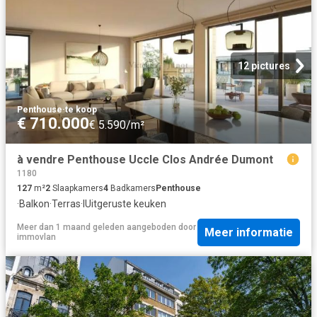
12 pictures
Penthouse
·
te koop
€ 710.000
€ 5.590/m²
à vendre Penthouse Uccle Clos Andrée Dumont
1180
127
m²
2
Slaapkamers
4
Badkamers
Penthouse
·
Balkon
·
Terras
·
IUitgeruste keuken
Meer dan 1 maand geleden
aangeboden door
Meer informatie
immovlan