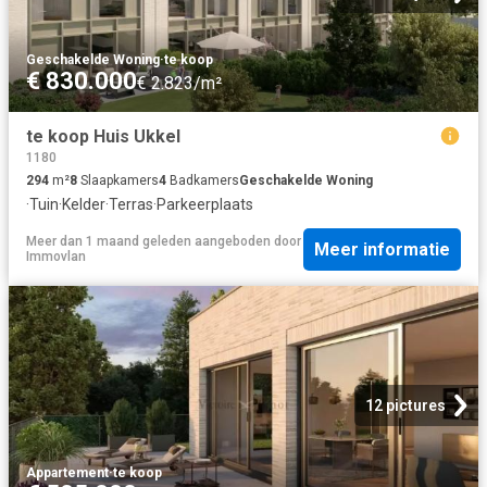
Geschakelde Woning
·
te koop
€ 830.000
€ 2.823/m²
te koop Huis Ukkel
1180
294
m²
8
Slaapkamers
4
Badkamers
Geschakelde Woning
·
Tuin
·
Kelder
·
Terras
·
Parkeerplaats
Meer dan 1 maand geleden
aangeboden door
Meer informatie
Immovlan
12 pictures
Appartement
·
te koop