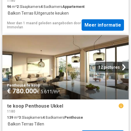
1180
96
m²
2
Slaapkamers
4
Badkamers
Appartement
·
Balkon
·
Terras
·
IUitgeruste keuken
Meer dan 1 maand geleden
aangeboden door
Meer informatie
Immovlan
12 pictures
Penthouse
·
te koop
€ 780.000
€ 5.611/m²
te koop Penthouse Ukkel
1180
139
m²
3
Slaapkamers
4
Badkamers
Penthouse
·
Balkon
·
Terras
·
Tillen