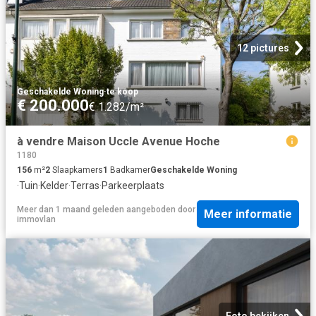
12 pictures
Geschakelde Woning
·
te koop
€ 200.000
€ 1.282/m²
à vendre Maison Uccle Avenue Hoche
1180
156
m²
2
Slaapkamers
1
Badkamer
Geschakelde Woning
·
Tuin
·
Kelder
·
Terras
·
Parkeerplaats
Meer dan 1 maand geleden
aangeboden door
Meer informatie
immovlan
Foto bekijken