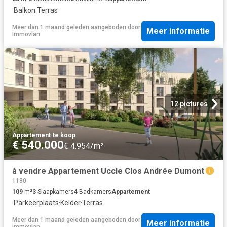
·
Balkon
·
Terras
Meer dan 1 maand geleden
aangeboden door
Meer informatie
Immovlan
12 pictures
Appartement
·
te koop
€ 540.000
€ 4.954/m²
à vendre Appartement Uccle Clos Andrée Dumont
1180
109
m²
3
Slaapkamers
4
Badkamers
Appartement
·
Parkeerplaats
·
Kelder
·
Terras
Meer dan 1 maand geleden
aangeboden door
Meer informatie
immovlan