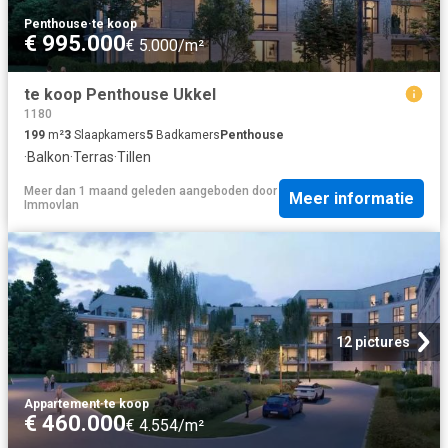
Penthouse
·
te koop
€ 995.000
€ 5.000/m²
te koop Penthouse Ukkel
1180
199
m²
3
Slaapkamers
5
Badkamers
Penthouse
·
Balkon
·
Terras
·
Tillen
Meer dan 1 maand geleden
aangeboden door
Meer informatie
Immovlan
12 pictures
Appartement
·
te koop
€ 460.000
€ 4.554/m²