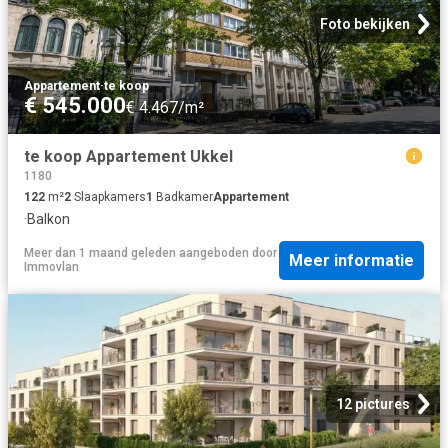
Foto bekijken
Appartement
·
te koop
€ 545.000
€ 4.467/m²
te koop Appartement Ukkel
1180
122
m²
2
Slaapkamers
1
Badkamer
Appartement
·
Balkon
Meer dan 1 maand geleden
aangeboden door
Meer informatie
Immovlan
12 pictures