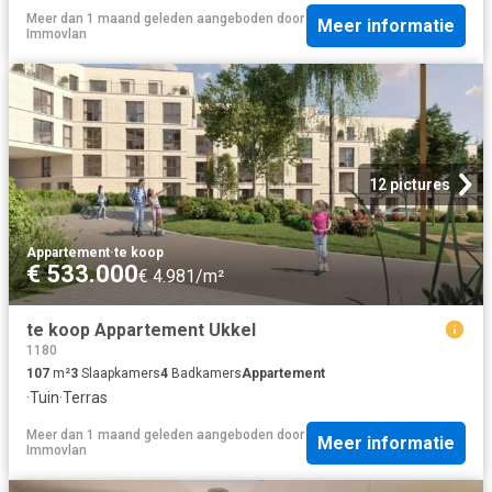
Meer dan 1 maand geleden
aangeboden door
Meer informatie
Immovlan
12 pictures
Appartement
·
te koop
€ 533.000
€ 4.981/m²
te koop Appartement Ukkel
1180
107
m²
3
Slaapkamers
4
Badkamers
Appartement
·
Tuin
·
Terras
Meer dan 1 maand geleden
aangeboden door
Meer informatie
Immovlan