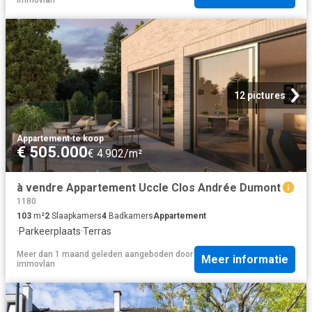
12 pictures
Appartement
·
te koop
€ 505.000
€ 4.902/m²
à vendre Appartement Uccle Clos Andrée Dumont
1180
103
m²
2
Slaapkamers
4
Badkamers
Appartement
·
Parkeerplaats
·
Terras
Meer dan 1 maand geleden
aangeboden door
Meer informatie
immovlan