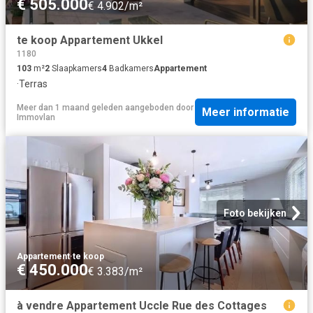
€ 505.000
€ 4.902/m²
te koop Appartement Ukkel
1180
103
m²
2
Slaapkamers
4
Badkamers
Appartement
·
Terras
Meer dan 1 maand geleden
aangeboden door
Meer informatie
Immovlan
Foto bekijken
Appartement
·
te koop
€ 450.000
€ 3.383/m²
à vendre Appartement Uccle Rue des Cottages