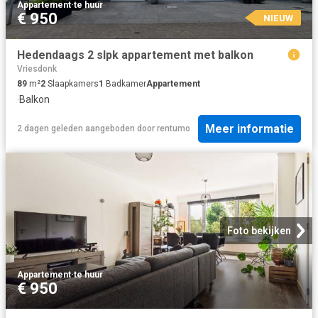
Appartement
·
te huur
€ 950
NIEUW
Hedendaags 2 slpk appartement met balkon
Vriesdonk
89
m²
2
Slaapkamers
1
Badkamer
Appartement
·
Balkon
Meer informatie
2 dagen geleden
aangeboden door
rentumo
Foto bekijken
Appartement
·
te huur
€ 950