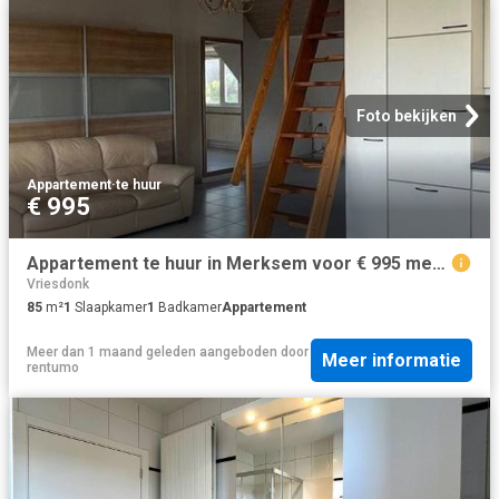
Foto bekijken
Appartement
·
te huur
€ 995
Appartement te huur in Merksem voor € 995 met 1 slaapkamer
Vriesdonk
85
m²
1
Slaapkamer
1
Badkamer
Appartement
Meer dan 1 maand geleden
aangeboden door
Meer informatie
rentumo