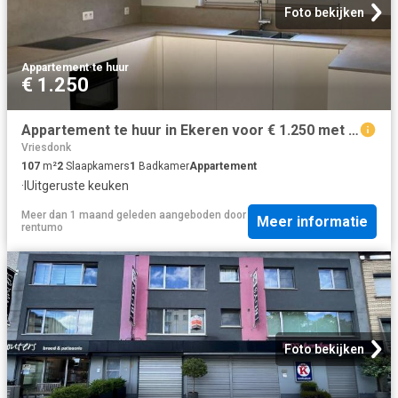
Foto bekijken
Appartement
·
te huur
€ 1.250
Appartement te huur in Ekeren voor € 1.250 met 2 slaapkamers
Vriesdonk
107
m²
2
Slaapkamers
1
Badkamer
Appartement
·
IUitgeruste keuken
Meer dan 1 maand geleden
aangeboden door
Meer informatie
rentumo
Foto bekijken