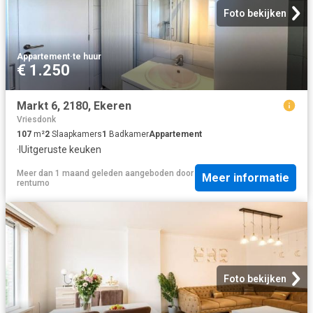
Foto bekijken
Appartement
·
te huur
€ 1.250
Markt 6, 2180, Ekeren
Vriesdonk
107
m²
2
Slaapkamers
1
Badkamer
Appartement
·
IUitgeruste keuken
Meer dan 1 maand geleden
aangeboden door
Meer informatie
rentumo
Foto bekijken