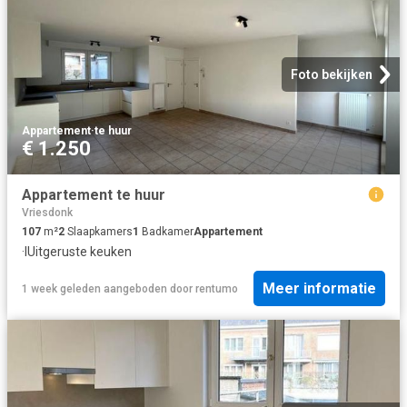
Foto bekijken
Appartement
·
te huur
€ 1.250
Appartement te huur
Vriesdonk
107
m²
2
Slaapkamers
1
Badkamer
Appartement
·
IUitgeruste keuken
Meer informatie
1 week geleden
aangeboden door
rentumo