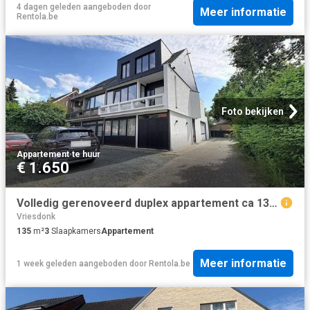
4 dagen geleden
aangeboden door
Meer informatie
Rentola.be
Foto bekijken
Appartement
·
te huur
€ 1.650
Volledig gerenoveerd duplex appartement ca 135m² met zonnig
Vriesdonk
135
m²
3
Slaapkamers
Appartement
Meer informatie
1 week geleden
aangeboden door
Rentola.be