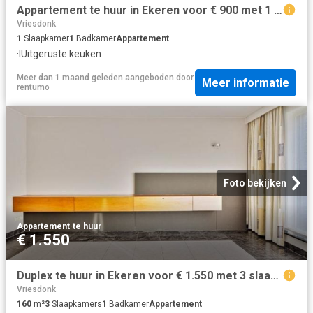
Appartement te huur in Ekeren voor € 900 met 1 slaapkamer
Vriesdonk
1
Slaapkamer
1
Badkamer
Appartement
·
IUitgeruste keuken
Meer dan 1 maand geleden
aangeboden door
Meer informatie
rentumo
Foto bekijken
Appartement
·
te huur
€ 1.550
Duplex te huur in Ekeren voor € 1.550 met 3 slaapkamers
Vriesdonk
160
m²
3
Slaapkamers
1
Badkamer
Appartement