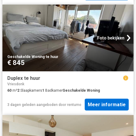
Foto bekijken
Geschakelde Woning
·
te huur
€ 845
Duplex te huur
Vriesdonk
60
m²
2
Slaapkamers
1
Badkamer
Geschakelde Woning
Meer informatie
3 dagen geleden
aangeboden door
rentumo