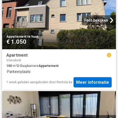
Foto bekijken
Appartement
·
te huur
€ 1.050
Apartment
Vriesdonk
100
m²
2
Slaapkamers
Appartement
·
Parkeerplaats
Meer informatie
1 week geleden
aangeboden door
Rentola.be