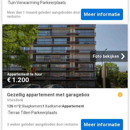
·
Tuin
·
Verwarming
·
Parkeerplaats
Meer dan 1 maand geleden
aangeboden door
Meer informatie
rentumo
Foto bekijken
Appartement
·
te huur
€ 1.200
Gezellig appartement met garagebox
Vriesdonk
126
m²
2
Slaapkamers
1
Badkamer
Appartement
·
Terras
·
Tillen
·
Parkeerplaats
Meer informatie
3 weken geleden
aangeboden door
rentumo