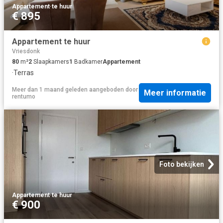
Appartement
·
te huur
€ 895
Appartement te huur
Vriesdonk
80
m²
2
Slaapkamers
1
Badkamer
Appartement
·
Terras
Meer dan 1 maand geleden
aangeboden door
Meer informatie
rentumo
Foto bekijken
Appartement
·
te huur
€ 900