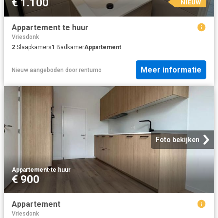
€ 1.100
NIEUW
Appartement te huur
Vriesdonk
2
Slaapkamers
1
Badkamer
Appartement
Meer informatie
Nieuw
aangeboden door
rentumo
Foto bekijken
Appartement
·
te huur
€ 900
Appartement
Vriesdonk