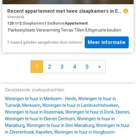
Recent appartement met twee slaapkamers in Ekeren
Vriesdonk
120
m²
2
Slaapkamers
1
Badkamer
Appartement
·
Parkeerplaats
·
Verwarming
·
Terras
·
Tillen
·
IUitgeruste keuken
Meer informatie
1 maand geleden
aangeboden door
rentumo
1
2
3
4
5
>
Gerelateerde zoekopdrachten
Woningen te huur in Merksem - Heide
,
Woningen te huur in
Tuinwijk, Merksem
,
Woningen te huur in Lambrechtshoeken
,
Woningen te huur in Rozemaai
,
Woningen te huur in Donk, Ekeren
,
Woningen te huur in Ekeren Centrum
,
Woningen te huur in
Mariaburg
,
Woningen te huur in Sint-Mariaburg
,
Woningen te huur
in Zilverenhoek, Kapellen
,
Woningen te huur in Hoogboom-