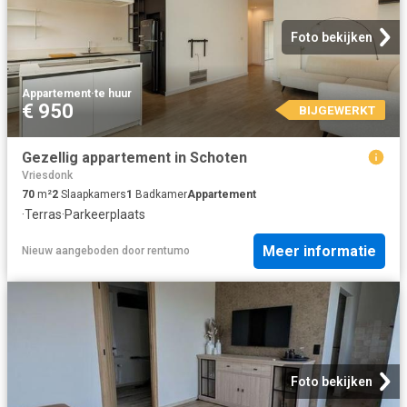
Foto bekijken
Appartement
·
te huur
€ 950
BIJGEWERKT
Gezellig appartement in Schoten
Vriesdonk
70
m²
2
Slaapkamers
1
Badkamer
Appartement
·
Terras
·
Parkeerplaats
Meer informatie
Nieuw
aangeboden door
rentumo
Foto bekijken