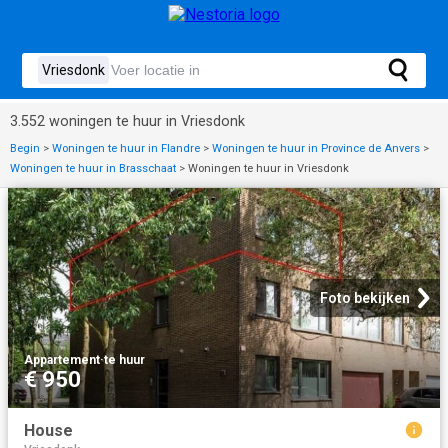
3.552 woningen te huur in Vriesdonk
Begin
>
Woningen te huur in Flandre
>
Woningen te huur in Province de Anvers
>
Woningen te huur in Brasschaat
>
Woningen te huur in Vriesdonk
Foto bekijken
Appartement
·
te huur
€ 950
House