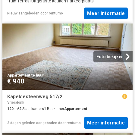
·
Tuin
·
Terras
·
IUitgeruste keuken
·
Parkeerplaats
Meer informatie
Nieuw
aangeboden door
rentumo
Foto bekijken
Appartement
·
te huur
€ 940
Kapelsesteenweg 517/2
Vriesdonk
120
m²
2
Slaapkamers
1
Badkamer
Appartement
Meer informatie
3 dagen geleden
aangeboden door
rentumo