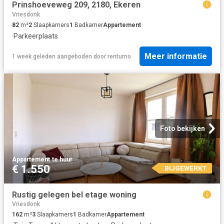
Prinshoeveweg 209, 2180, Ekeren
Vriesdonk
82
m²
2
Slaapkamers
1
Badkamer
Appartement
·
Parkeerplaats
Meer informatie
1 week geleden
aangeboden door
rentumo
Foto bekijken
Appartement
·
te huur
€ 1.550
BIJGEWERKT
Rustig gelegen bel etage woning
Vriesdonk
162
m²
3
Slaapkamers
1
Badkamer
Appartement