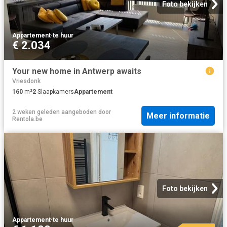
Foto bekijken
Appartement
·
te huur
€ 2.034
Your new home in Antwerp awaits
Vriesdonk
160
m²
2
Slaapkamers
Appartement
2 weken geleden
aangeboden door
Meer informatie
Rentola.be
Foto bekijken
Appartement
·
te huur