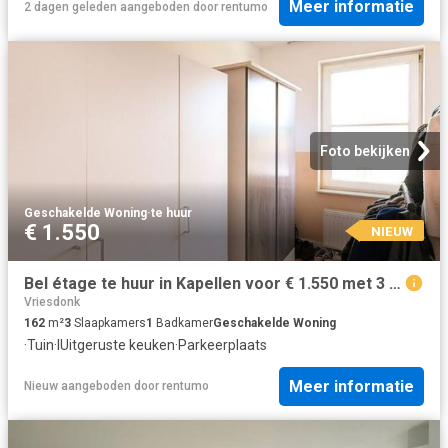
Meer informatie
2 dagen geleden
aangeboden door
rentumo
Foto bekijken
Geschakelde Woning
·
te huur
€ 1.550
NIEUW
Bel étage te huur in Kapellen voor € 1.550 met 3 slaapkamers
Vriesdonk
162
m²
3
Slaapkamers
1
Badkamer
Geschakelde Woning
·
Tuin
·
IUitgeruste keuken
·
Parkeerplaats
Meer informatie
Nieuw
aangeboden door
rentumo