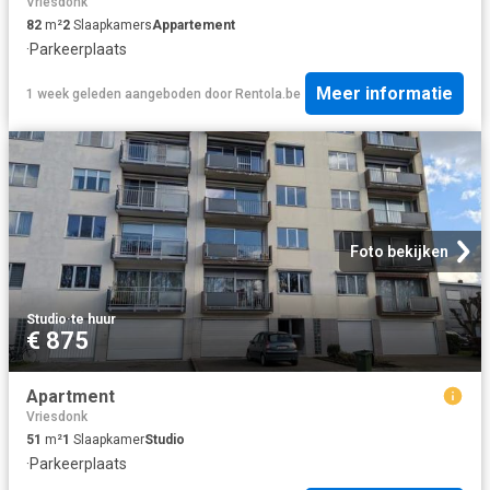
Vriesdonk
82
m²
2
Slaapkamers
Appartement
·
Parkeerplaats
Meer informatie
1 week geleden
aangeboden door
Rentola.be
Foto bekijken
Studio
·
te huur
€ 875
Apartment
Vriesdonk
51
m²
1
Slaapkamer
Studio
·
Parkeerplaats