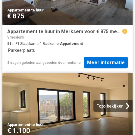
Appartement
·
te huur
€ 875
Appartement te huur in Merksem voor € 875 met 1 slaapkamer
Vriesdonk
51
m²
1
Slaapkamer
1
Badkamer
Appartement
·
Parkeerplaats
Meer informatie
4 dagen geleden
aangeboden door
rentumo
Foto bekijken
Appartement
·
te huur
€ 1.100