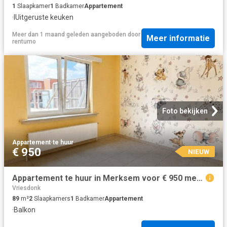
1
Slaapkamer
1
Badkamer
Appartement
·
IUitgeruste keuken
Meer dan 1 maand geleden
aangeboden door
Meer informatie
rentumo
Foto bekijken
Appartement
·
te huur
€ 950
NIEUW
Appartement te huur in Merksem voor € 950 met 2 slaapkamers
Vriesdonk
89
m²
2
Slaapkamers
1
Badkamer
Appartement
·
Balkon