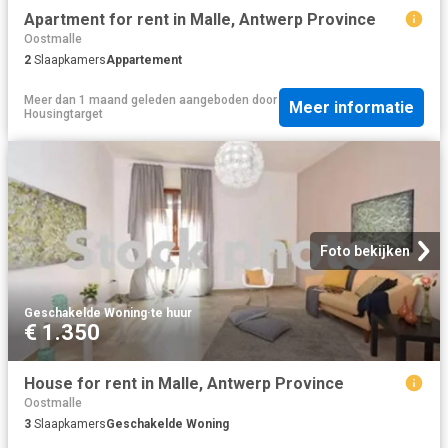
Apartment for rent in Malle, Antwerp Province
Oostmalle
2
Slaapkamers
Appartement
Meer dan 1 maand geleden
aangeboden door
Meer informatie
Housingtarget
Foto bekijken
Geschakelde Woning
·
te huur
€ 1.350
House for rent in Malle, Antwerp Province
Oostmalle
3
Slaapkamers
Geschakelde Woning