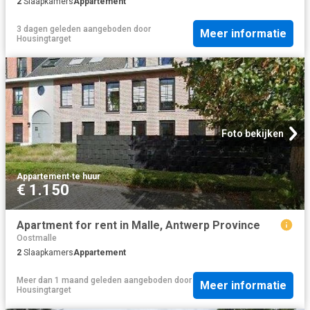
2
Slaapkamers
Appartement
3 dagen geleden
aangeboden door
Meer informatie
Housingtarget
Foto bekijken
Appartement
·
te huur
€ 1.150
Apartment for rent in Malle, Antwerp Province
Oostmalle
2
Slaapkamers
Appartement
Meer dan 1 maand geleden
aangeboden door
Meer informatie
Housingtarget