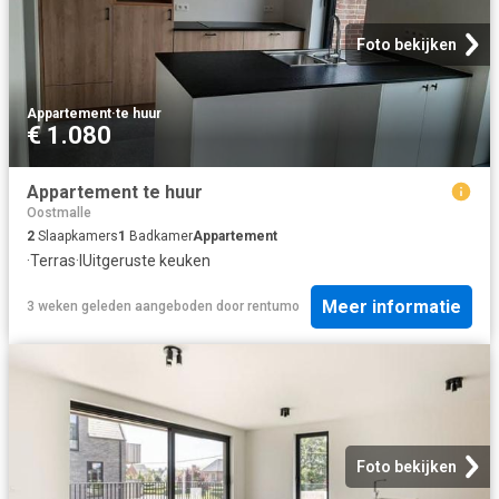
Foto bekijken
Appartement
·
te huur
€ 1.080
Appartement te huur
Oostmalle
2
Slaapkamers
1
Badkamer
Appartement
·
Terras
·
IUitgeruste keuken
Meer informatie
3 weken geleden
aangeboden door
rentumo
Foto bekijken