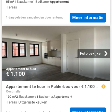
85
m²
1
Slaapkamer
1
Badkamer
Appartement
·
Terras
Meer informatie
1 dag geleden
aangeboden door
rentumo
Foto bekijken
Appartement
·
te huur
€ 1.100
Appartement te huur in Pulderbos voor € 1.100 met 2 slaapkamers
Oostmalle
100
m²
2
Slaapkamers
1
Badkamer
Appartement
·
Terras
·
IUitgeruste keuken