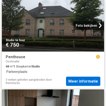
Foto bekijken
Studio
·
te huur
€ 750
Penthouse
Oostmalle
68
m²
1
Slaapkamer
Studio
·
Parkeerplaats
3 weken geleden
aangeboden door
Meer informatie
Rentola.be