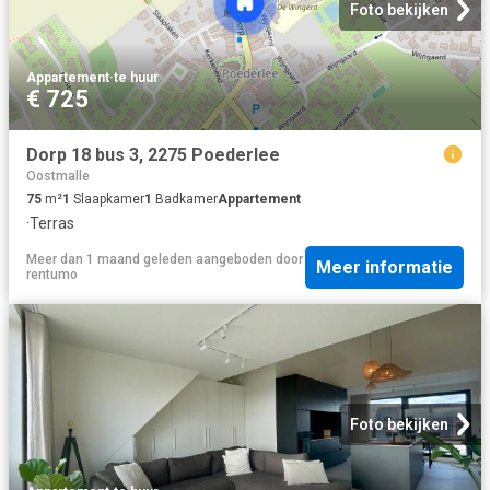
Foto bekijken
Appartement
·
te huur
€ 725
Dorp 18 bus 3, 2275 Poederlee
Oostmalle
75
m²
1
Slaapkamer
1
Badkamer
Appartement
·
Terras
Meer dan 1 maand geleden
aangeboden door
Meer informatie
rentumo
Foto bekijken