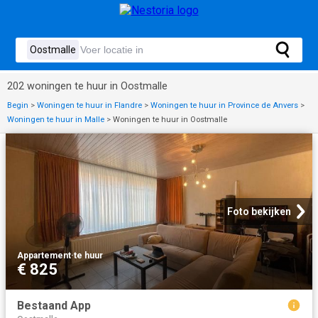
202 woningen te huur in Oostmalle
Begin
>
Woningen te huur in Flandre
>
Woningen te huur in Province de Anvers
>
Woningen te huur in Malle
>
Woningen te huur in Oostmalle
Foto bekijken
Appartement
·
te huur
€ 825
Bestaand App