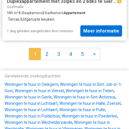
Duplexappartement met 3slpks en 2 bdks te Gierle
Oostmalle
151
m²
3
Slaapkamers
2
Badkamers
Appartement
·
Terras
·
IUitgeruste keuken
Meer informatie
1 dag geleden
aangeboden door
rentumo
1
2
3
4
5
>
Gerelateerde zoekopdrachten
Woningen te huur in Oelegem
,
Woningen te huur in Sint-Job-in-'t-
Goor
,
Woningen te huur in Viersel
,
Woningen te huur in Tielen
,
Woningen te huur in Gierle
,
Woningen te huur in Sint-Antonius
,
Woningen te huur in Lichtaart
,
Woningen te huur in Halle, Zoersel
,
Woningen te huur in Lichtaert
,
Woningen te huur in Pulle
,
Woningen te huur in Pulderbos
,
Woningen te huur in Poederlee
,
Woningen te huur in Wechelderzande
,
Woningen te huur in
Westmalle
,
Woningen te huur in Vlimmeren
,
Woningen te huur in