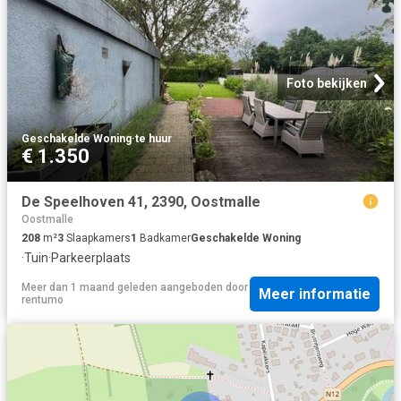
Foto bekijken
Geschakelde Woning
·
te huur
€ 1.350
De Speelhoven 41, 2390, Oostmalle
Oostmalle
208
m²
3
Slaapkamers
1
Badkamer
Geschakelde Woning
·
Tuin
·
Parkeerplaats
Meer dan 1 maand geleden
aangeboden door
Meer informatie
rentumo