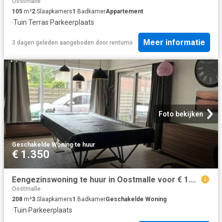
Oostmalle
105
m²
2
Slaapkamers
1
Badkamer
Appartement
·
Tuin
·
Terras
·
Parkeerplaats
Meer informatie
3 dagen geleden
aangeboden door
rentumo
Foto bekijken
Geschakelde Woning
·
te huur
€ 1.350
Eengezinswoning te huur in Oostmalle voor € 1.350 met 3 slaapkamers
Oostmalle
208
m²
3
Slaapkamers
1
Badkamer
Geschakelde Woning
·
Tuin
·
Parkeerplaats