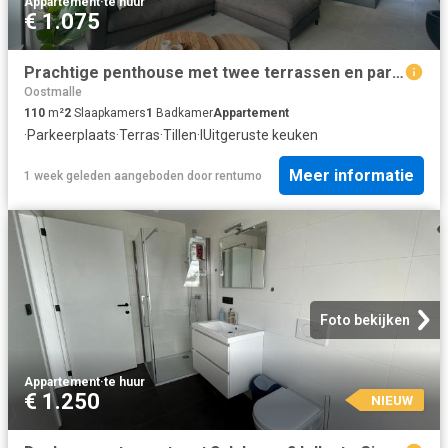
Appartement
·
te huur
€ 1.075
Prachtige penthouse met twee terrassen en parking
Oostmalle
110
m²
2
Slaapkamers
1
Badkamer
Appartement
·
Parkeerplaats
·
Terras
·
Tillen
·
IUitgeruste keuken
Meer informatie
1 week geleden
aangeboden door
rentumo
Foto bekijken
Appartement
·
te huur
€ 1.250
NIEUW