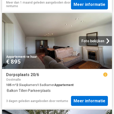
Meer dan 1 maand geleden
aangeboden door
Meer informatie
rentumo
Foto bekijken
Appartement
·
te huur
€ 895
Dorpsplaats 20/6
Oostmalle
105
m²
2
Slaapkamers
1
Badkamer
Appartement
·
Balkon
·
Tillen
·
Parkeerplaats
Meer informatie
3 dagen geleden
aangeboden door
rentumo