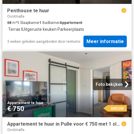
Penthouse te huur
Oostmalle
68
m²
1
Slaapkamer
1
Badkamer
Appartement
·
Terras
·
IUitgeruste keuken
·
Parkeerplaats
Meer informatie
3 weken geleden
aangeboden door
rentumo
Foto bekijken
Appartement
·
te huur
€ 750
NIEUW
Appartement te huur in Pulle voor € 750 met 1 slaapkamer
Oostmalle