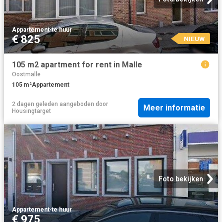
Appartement
·
te huur
€ 825
NIEUW
105 m2 apartment for rent in Malle
Oostmalle
105
m²
Appartement
2 dagen geleden
aangeboden door
Meer informatie
Housingtarget
Foto bekijken
Appartement
·
te huur
€ 975