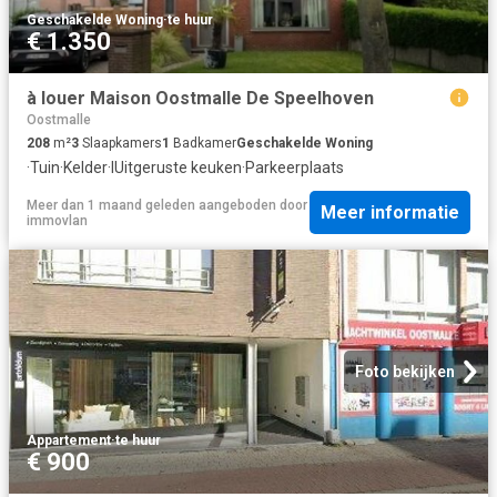
Geschakelde Woning
·
te huur
€ 1.350
à louer Maison Oostmalle De Speelhoven
Oostmalle
208
m²
3
Slaapkamers
1
Badkamer
Geschakelde Woning
·
Tuin
·
Kelder
·
IUitgeruste keuken
·
Parkeerplaats
Meer dan 1 maand geleden
aangeboden door
Meer informatie
immovlan
Foto bekijken
Appartement
·
te huur
€ 900