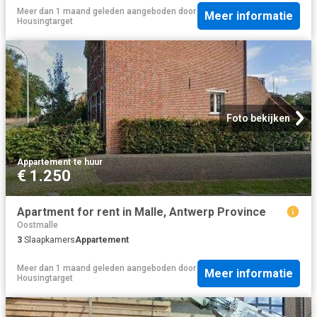
Meer dan 1 maand geleden
aangeboden door
Meer informatie
Housingtarget
Foto bekijken
Appartement
·
te huur
€ 1.250
Apartment for rent in Malle, Antwerp Province
Oostmalle
3
Slaapkamers
Appartement
Meer dan 1 maand geleden
aangeboden door
Meer informatie
Housingtarget