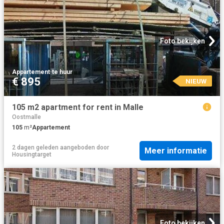
Foto bekijken
Appartement
·
te huur
€ 895
NIEUW
105 m2 apartment for rent in Malle
Oostmalle
105
m²
Appartement
2 dagen geleden
aangeboden door
Meer informatie
Housingtarget
Foto bekijken