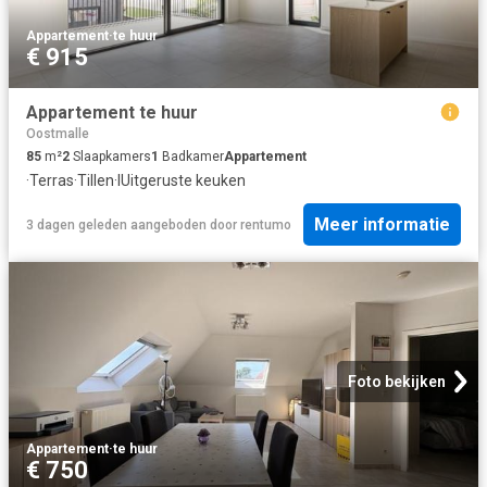
Appartement
·
te huur
€ 915
Appartement te huur
Oostmalle
85
m²
2
Slaapkamers
1
Badkamer
Appartement
·
Terras
·
Tillen
·
IUitgeruste keuken
Meer informatie
3 dagen geleden
aangeboden door
rentumo
Foto bekijken
Appartement
·
te huur
€ 750