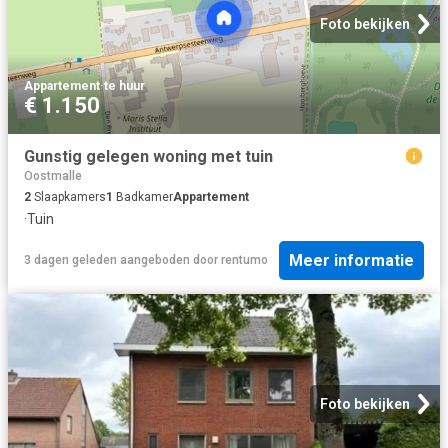
Foto bekijken
Appartement
·
te huur
€ 1.150
Gunstig gelegen woning met tuin
Oostmalle
2
Slaapkamers
1
Badkamer
Appartement
·
Tuin
Meer informatie
3 dagen geleden
aangeboden door
rentumo
Foto bekijken