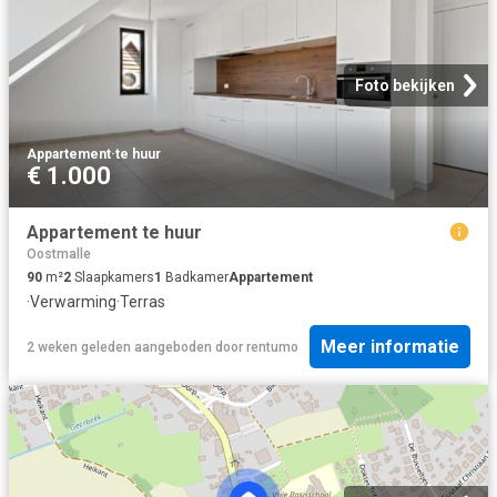
Foto bekijken
Appartement
·
te huur
€ 1.000
Appartement te huur
Oostmalle
90
m²
2
Slaapkamers
1
Badkamer
Appartement
·
Verwarming
·
Terras
Meer informatie
2 weken geleden
aangeboden door
rentumo