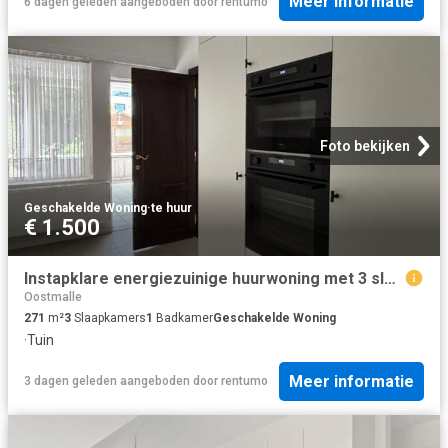
Meer informatie
6 dagen geleden
aangeboden door
rentumo
Foto bekijken
Geschakelde Woning
·
te huur
€ 1.500
Instapklare energiezuinige huurwoning met 3 slaapkamers in hartje Sint Antonius
Oostmalle
271
m²
3
Slaapkamers
1
Badkamer
Geschakelde Woning
·
Tuin
Meer informatie
3 dagen geleden
aangeboden door
rentumo