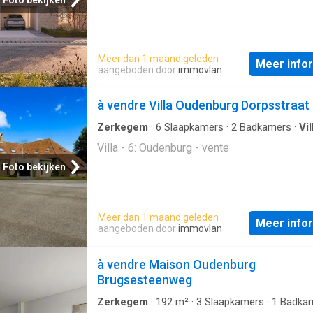
Foto bekijken
zal thuis voelen.Ben je op zoek naar een bet
nieuwbouw gezinswoning op een rustige loc
Dan is deze woning iets voor jouw! Meer in
Meer dan 1 maand geleden
kan je verkrijgen via 0470/51 04 09 of mail n
Meer info
aangeboden door
immovlan
à vendre Villa Oudenburg Dorpsstraat
Zerkegem
·
6
Slaapkamers
·
2
Badkamers
·
Vil
Villa - 6: Oudenburg - vente
Foto bekijken
Meer dan 1 maand geleden
Meer info
aangeboden door
immovlan
à vendre Maison Oudenburg
Brugsesteenweg
Zerkegem
·
192
m²
·
3
Slaapkamers
·
1
Badka