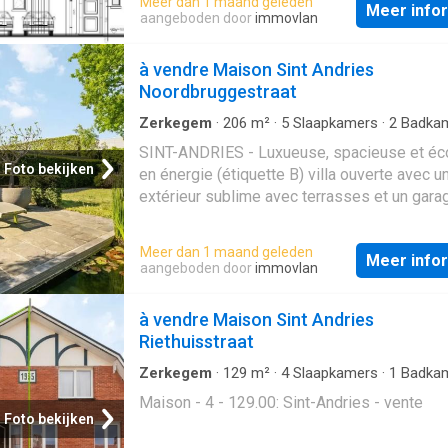
Meer dan 1 maand geleden
Meer info
aangeboden door
immovlan
à vendre Maison Sint Andries
Noordbruggestraat
Zerkegem
·
206
m²
·
5
Slaapkamers
·
2
Badka
Geschakelde Woning
·
Tuin
·
Terras
·
IUitgeru
SINT-ANDRIES - Luxueuse, spacieuse et é
keuken
·
Parkeerplaats
·
Haard
Foto bekijken
en énergie (étiquette B) villa ouverte avec u
extérieur sublime avec terrasses et un garag
totale 729m². Tout le confort imaginable, y 
un hall d'entrée, un espace de vie avec che
Meer dan 1 maand geleden
Meer info
encastrée, une cuisine équipée, un bureau (
aangeboden door
immovlan
chambre supplémentaire); débarras/buander
chambres à coucher, dressing, salle de bain
à vendre Maison Sint Andries
baignoire, salle de douche supplémentaire, g
Riethuisstraat
allée vers le garage, jardin aménagé avec te
Chauffage central au gaz, double vitrage, toit
Zerkegem
·
129
m²
·
4
Slaapkamers
·
1
Badka
Geschakelde Woning
système d'alarme, panneaux solaires, sans 
Maison - 4 - 129.00: Sint-Andries - vente
Très rarement de telles maisons sont dispo
Foto bekijken
cet emplacement. VOTRE NOUVEL ÉLAN! P