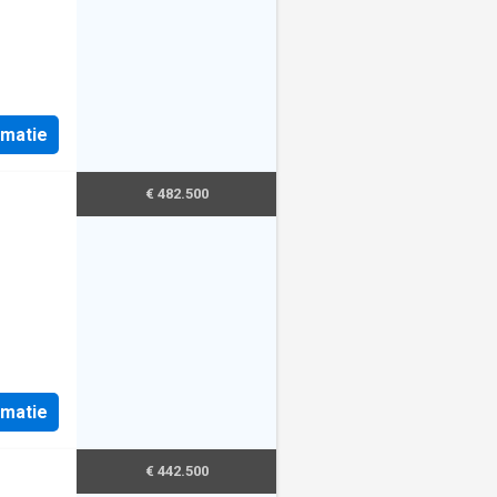
rmatie
€ 482.500
rmatie
€ 442.500