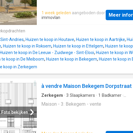
korte afstand, wat deze woning bijzonder
interessant maakt voor gezinnen of
1 week geleden
aangeboden door
investeerders.Een eigendom met karakter e
Meer info
immovlan
mogelijkheden, klaar om naar eigen smaak en 
worden gerenoveerd.Renovatieplicht van
ekopdrachten
toepassing.Voor meer informatie of een vrijb
bezoek contacteer Mitch 0470 13 14 00
 Sint-Andries
,
Huizen te koop in Houtave
,
Huizen te koop in Aartrijke
,
Hui
e
,
Huizen te koop in Roksem
,
Huizen te koop in Ettelgem
,
Huizen te koo
Huizen te koop in De Leeuw - Zuidwege - Sint-Elooi
,
Huizen te koop in 
 te koop in De Meiboom
,
Huizen te koop in Bekegem
,
Huizen te koop i
e koop in Zerkegem
à vendre Maison Bekegem Dorpstraat
Zerkegem
·
3
Slaapkamers
·
1
Badkamer
·
Geschakelde Woning
Maison - 3: Bekegem - vente
Foto bekijken