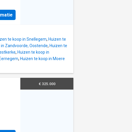
n
rmatie
stijl te
lijvend
zen te koop in Snellegem
,
Huizen te
p in Zandvoorde, Oostende
,
Huizen te
Westkerke
,
Huizen te koop in
n Eernegem
,
Huizen te koop in Moere
€ 325.000