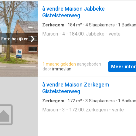
à vendre Maison Jabbeke
Gistelsteenweg
Zerkegem
·
184
m²
·
4
Slaapkamers
·
1
Badka
Geschakelde Woning
Maison - 4 - 184.00: Jabbeke - vente
Foto bekijken
1 maand geleden
aangeboden
Meer info
door
immovlan
à vendre Maison Zerkegem
Gistelsteenweg
Zerkegem
·
172
m²
·
3
Slaapkamers
·
1
Badka
Geschakelde Woning
Maison - 3 - 172.00: Zerkegem - vente