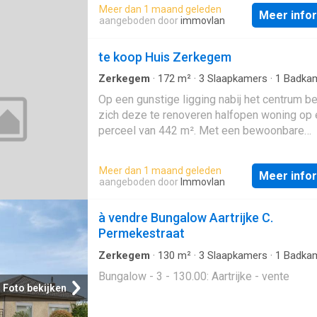
Meer dan 1 maand geleden
Meer info
aangeboden door
immovlan
te koop Huis Zerkegem
Zerkegem
·
172
m²
·
3
Slaapkamers
·
1
Badka
Geschakelde Woning
·
Tuin
Op een gunstige ligging nabij het centrum be
zich deze te renoveren halfopen woning op
perceel van 442 m². Met een bewoonbare
oppervlakte van 172 m² biedt deze eigend
uitstekende opportuniteit voor wie op zoek i
Meer dan 1 maand geleden
Meer info
een renovatieproject.De woning beschikt ov
aangeboden door
Immovlan
ruime en lichtrijke leefruimte, keuken, badk
drie slaapkamers, waarvan twee volwaardig
à vendre Bungalow Aartrijke C.
één kleinere kamer die perfect kan dienen a
Permekestraat
bureel of kinderkamer.De zuidgerichte tuin 
m² vormt een absolute troef en biedt tal van
Zerkegem
·
130
m²
·
3
Slaapkamers
·
1
Badka
Villa
mogelijkheden om een aangename buitenrui
Bungalow - 3 - 130.00: Aartrijke - vente
creëren.Dankzij de centrale ligging bevinden
Foto bekijken
winkels, scholen en andere voorzieningen z