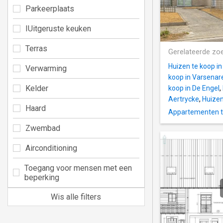
Parkeerplaats
IUitgeruste keuken
Terras
Gerelateerde zo
Huizen te koop in
Verwarming
koop in Varsenar
Kelder
koop in De Engel
,
Aertrycke
,
Huizen
Haard
Appartementen t
Zwembad
Airconditioning
Toegang voor mensen met een
beperking
Wis alle filters