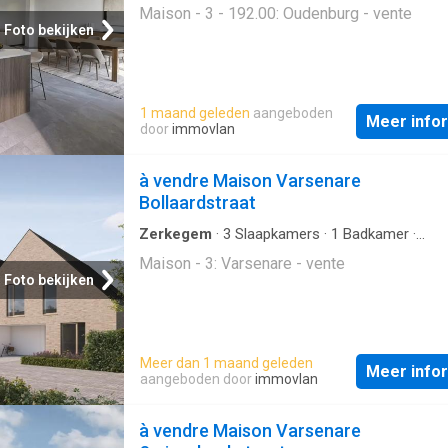
Geschakelde Woning
Maison - 3 - 192.00: Oudenburg - vente
Foto bekijken
1 maand geleden
aangeboden
Meer info
door
immovlan
à vendre Maison Varsenare
Bollaardstraat
Zerkegem
·
3
Slaapkamers
·
1
Badkamer
·
Geschakelde Woning
Maison - 3: Varsenare - vente
Foto bekijken
Meer dan 1 maand geleden
Meer info
aangeboden door
immovlan
à vendre Maison Varsenare