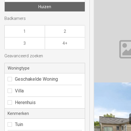
Huizen
Badkamers
1
2
3
4+
Geavanceerd zoeken
Woningtype
Geschakelde Woning
Villa
Herenhuis
Kenmerken
Tuin