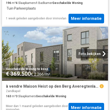
196
m²
4
Slaapkamers
1
Badkamer
Geschakelde Woning
·
Tuin
·
Parkeerplaats
Meer informatie
1 week geleden
aangeboden door
immovlan
Foto bekijken
Geschakelde Woning
·
te koop
€ 369.500
€ 2.266/m²
à vendre Maison Heist op den Berg Averegtenlaan
Zandkapel
163
m²
3
Slaapkamers
Geschakelde Woning
Meer dan 1 maand geleden
aangeboden door
Meer informatie
immovlan