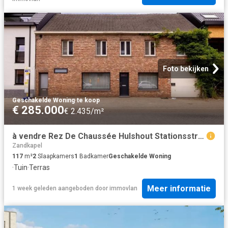
Foto bekijken
Geschakelde Woning
·
te koop
€ 285.000
€ 2.435/m²
à vendre Rez De Chaussée Hulshout Stationsstraat
Zandkapel
117
m²
2
Slaapkamers
1
Badkamer
Geschakelde Woning
·
Tuin
·
Terras
Meer informatie
1 week geleden
aangeboden door
immovlan