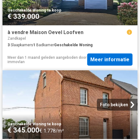
Geschakelde Woning
·
te koop
€ 339.000
à vendre Maison Oevel Loofven
Zandkapel
3
Slaapkamers
1
Badkamer
Geschakelde Woning
Meer dan 1 maand geleden
aangeboden door
Meer informatie
immovlan
Foto bekijken
Geschakelde Woning
·
te koop
€ 345.000
€ 1.778/m²