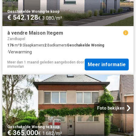
Geschakelde Woning
·
te koop
€ 542.128
€ 3.080/m²
à vendre Maison Itegem
Zandkapel
176
m²
3
Slaapkamers
2
Badkamers
Geschakelde Woning
·
Verwarming
Meer dan 1 maand geleden
aangeboden door
Meer informatie
immovlan
Foto bekijken
Geschakelde Woning
·
te koop
€ 365.000
€ 1.682/m²