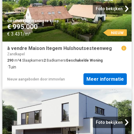
Foto bekijken
Geschakelde Woning
·
te koop
€ 995.000
NIEUW
€ 3.431/m²
à vendre Maison Itegem Hulshoutsesteenweg
Zandkapel
290
m²
4
Slaapkamers
2
Badkamers
Geschakelde Woning
·
Tuin
Meer informatie
Nieuw
aangeboden door
immovlan
Foto bekijken