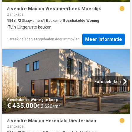
à vendre Maison Westmeerbeek Moerdijk
Zandkapel
154
m²
2
Slaapkamers
1
Badkamer
Geschakelde Woning
·
Tuin
·
IUitgeruste keuken
Meer informatie
1 week geleden
aangeboden door
immovlan
Foto bekijken
Geschakelde Woning
·
te koop
€ 435.000
€ 2.620/m²
à vendre Maison Herentals Diesterbaan
Zandkapel