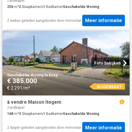
Zandkapel
256
m²
2
Slaapkamers
1
Badkamer
Geschakelde Woning
Meer informatie
2 weken geleden
aangeboden door
immovlan
Foto bekijken
Geschakelde Woning
·
te koop
€ 385.000
BIJGEWERKT
€ 2.291/m²
à vendre Maison Itegem
Zandkapel
168
m²
3
Slaapkamers
1
Badkamer
Geschakelde Woning
Meer informatie
2 dagen geleden
aangeboden door
immovlan