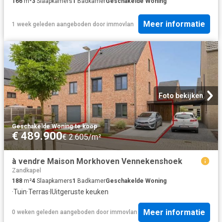
166
m²
3
Slaapkamers
1
Badkamer
Geschakelde Woning
Meer informatie
1 week geleden
aangeboden door
immovlan
Foto bekijken
Geschakelde Woning
·
te koop
€ 489.900
€ 2.605/m²
à vendre Maison Morkhoven Vennekenshoek
Zandkapel
188
m²
4
Slaapkamers
1
Badkamer
Geschakelde Woning
·
Tuin
·
Terras
·
IUitgeruste keuken
Meer informatie
0 weken geleden
aangeboden door
immovlan