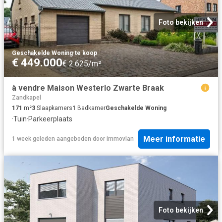
Foto bekijken
Geschakelde Woning
·
te koop
€ 449.000
€ 2.625/m²
à vendre Maison Westerlo Zwarte Braak
Zandkapel
171
m²
3
Slaapkamers
1
Badkamer
Geschakelde Woning
·
Tuin
·
Parkeerplaats
Meer informatie
1 week geleden
aangeboden door
immovlan
Foto bekijken