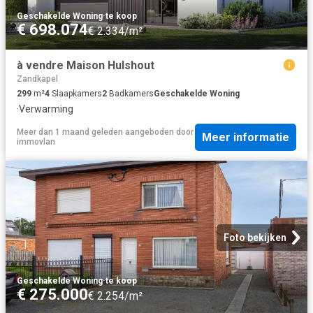
Geschakelde Woning
·
te koop
€ 698.074
€ 2.334/m²
à vendre Maison Hulshout
Zandkapel
299
m²
4
Slaapkamers
2
Badkamers
Geschakelde Woning
·
Verwarming
Meer dan 1 maand geleden
aangeboden door
Meer informatie
immovlan
Foto bekijken
Geschakelde Woning
·
te koop
€ 275.000
€ 2.254/m²