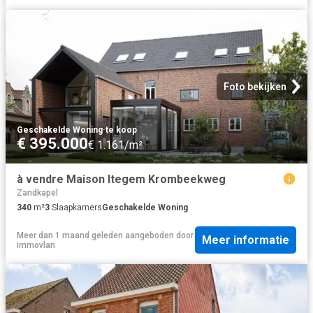
Foto bekijken
Geschakelde Woning
·
te koop
€ 395.000
€ 1.161/m²
à vendre Maison Itegem Krombeekweg
Zandkapel
340
m²
3
Slaapkamers
Geschakelde Woning
Meer dan 1 maand geleden
aangeboden door
Meer informatie
immovlan