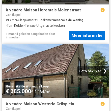
à vendre Maison Herentals Molenstraat
Zandkapel
217
m²
4
Slaapkamers
1
Badkamer
Geschakelde Woning
·
Tuin
·
Kelder
·
Terras
·
IUitgeruste keuken
1 maand geleden
aangeboden door
Meer informatie
immovlan
Foto bekijken
Geschakelde Woning
·
te koop
€ 385.000
€ 1.964/m²
à vendre Maison Westerlo Crilsplein
Zandkapel