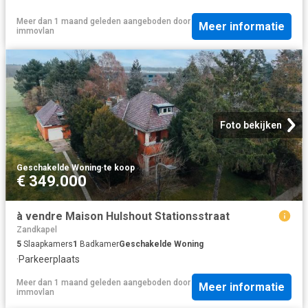
Meer dan 1 maand geleden
aangeboden door
Meer informatie
immovlan
Foto bekijken
Geschakelde Woning
·
te koop
€ 349.000
à vendre Maison Hulshout Stationsstraat
Zandkapel
5
Slaapkamers
1
Badkamer
Geschakelde Woning
·
Parkeerplaats
Meer dan 1 maand geleden
aangeboden door
Meer informatie
immovlan