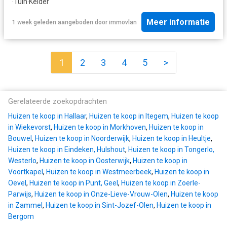
·
Tuin
·
Kelder
Meer informatie
1 week geleden
aangeboden door
immovlan
1
2
3
4
5
>
Gerelateerde zoekopdrachten
Huizen te koop in Hallaar
,
Huizen te koop in Itegem
,
Huizen te koop
in Wiekevorst
,
Huizen te koop in Morkhoven
,
Huizen te koop in
Bouwel
,
Huizen te koop in Noorderwijk
,
Huizen te koop in Heultje
,
Huizen te koop in Eindeken, Hulshout
,
Huizen te koop in Tongerlo,
Westerlo
,
Huizen te koop in Oosterwijk
,
Huizen te koop in
Voortkapel
,
Huizen te koop in Westmeerbeek
,
Huizen te koop in
Oevel
,
Huizen te koop in Punt, Geel
,
Huizen te koop in Zoerle-
Parwijs
,
Huizen te koop in Onze-Lieve-Vrouw-Olen
,
Huizen te koop
in Zammel
,
Huizen te koop in Sint-Jozef-Olen
,
Huizen te koop in
Bergom