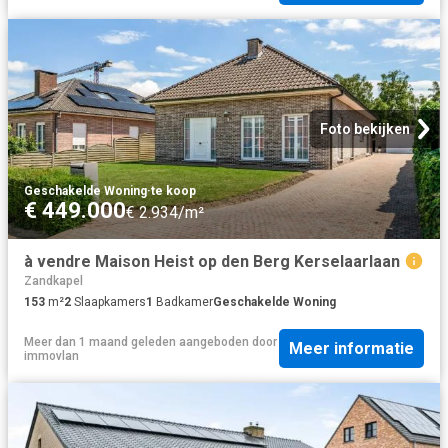
Foto bekijken
Geschakelde Woning
·
te koop
€ 449.000
€ 2.934/m²
à vendre Maison Heist op den Berg Kerselaarlaan
Zandkapel
153
m²
2
Slaapkamers
1
Badkamer
Geschakelde Woning
Meer dan 1 maand geleden
aangeboden door
Meer informatie
immovlan