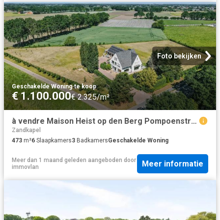
Foto bekijken
Geschakelde Woning
·
te koop
€ 1.100.000
€ 2.325/m²
à vendre Maison Heist op den Berg Pompoenstraat
Zandkapel
473
m²
6
Slaapkamers
3
Badkamers
Geschakelde Woning
Meer dan 1 maand geleden
aangeboden door
Meer informatie
immovlan