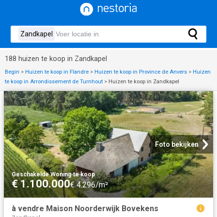
188 huizen te koop in Zandkapel
Begin
>
Huizen te koop in Flandre
>
Huizen te koop in Province de Anvers
>
Huizen
te koop in Arrondissement de Turnhout
>
Huizen te koop in Zandkapel
Foto bekijken
Geschakelde Woning
·
te koop
€ 1.100.000
€ 4.296/m²
à vendre Maison Noorderwijk Bovekens