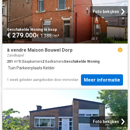
Foto bekijken
Geschakelde Woning
·
te koop
€ 279.000
€ 1.388/m²
à vendre Maison Bouwel Dorp
Zandkapel
201
m²
3
Slaapkamers
2
Badkamers
Geschakelde Woning
·
Tuin
·
Parkeerplaats
·
Kelder
Meer informatie
1 week geleden
aangeboden door
immovlan
Foto bekijken