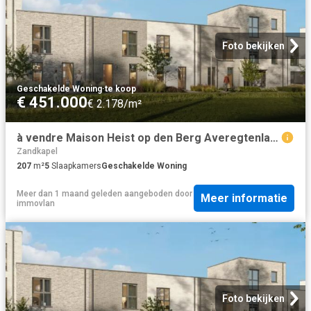
Foto bekijken
Geschakelde Woning
·
te koop
€ 451.000
€ 2.178/m²
à vendre Maison Heist op den Berg Averegtenlaan
Zandkapel
207
m²
5
Slaapkamers
Geschakelde Woning
Meer dan 1 maand geleden
aangeboden door
Meer informatie
immovlan
Foto bekijken