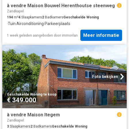
à vendre Maison Bouwel Herenthoutse steenweg
Zandkapel
194
m²
4
Slaapkamers
2
Badkamers
Geschakelde Woning
·
Tuin
·
Airconditioning
·
Parkeerplaats
Meer informatie
1 week geleden
aangeboden door
immovlan
Foto bekijken
Geschakelde Woning
·
te koop
€ 349.000
à vendre Maison Itegem
Zandkapel
3
Slaapkamers
2
Badkamers
Geschakelde Woning