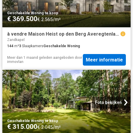
Geschakelde Woning
·
te koop
€ 369.500
€ 2.565/m²
à vendre Maison Heist op den Berg Averegtenlaan
Zandkapel
144
m²
3
Slaapkamers
Geschakelde Woning
Meer dan 1 maand geleden
aangeboden door
Meer informatie
immovlan
Foto bekijken
Geschakelde Woning
·
te koop
€ 315.000
€ 2.045/m²