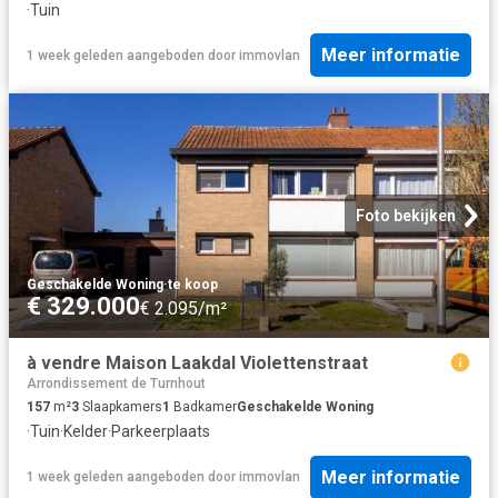
·
Tuin
Meer informatie
1 week geleden
aangeboden door
immovlan
Foto bekijken
Geschakelde Woning
·
te koop
€ 329.000
€ 2.095/m²
à vendre Maison Laakdal Violettenstraat
Arrondissement de Turnhout
157
m²
3
Slaapkamers
1
Badkamer
Geschakelde Woning
·
Tuin
·
Kelder
·
Parkeerplaats
Meer informatie
1 week geleden
aangeboden door
immovlan