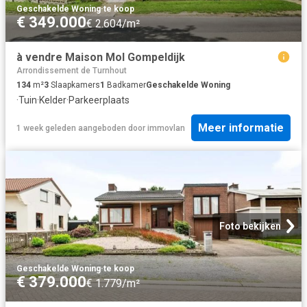
Geschakelde Woning
·
te koop
€ 349.000
€ 2.604/m²
à vendre Maison Mol Gompeldijk
Arrondissement de Turnhout
134
m²
3
Slaapkamers
1
Badkamer
Geschakelde Woning
·
Tuin
·
Kelder
·
Parkeerplaats
Meer informatie
1 week geleden
aangeboden door
immovlan
Foto bekijken
Geschakelde Woning
·
te koop
€ 379.000
€ 1.779/m²