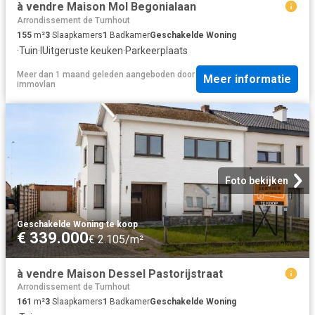
à vendre Maison Mol Begonialaan
Arrondissement de Turnhout
155
m²
3
Slaapkamers
1
Badkamer
Geschakelde Woning
·
Tuin
·
IUitgeruste keuken
·
Parkeerplaats
Meer dan 1 maand geleden
aangeboden door
Meer informatie
immovlan
Foto bekijken
Geschakelde Woning
·
te koop
€ 339.000
€ 2.105/m²
à vendre Maison Dessel Pastorijstraat
Arrondissement de Turnhout
161
m²
3
Slaapkamers
1
Badkamer
Geschakelde Woning