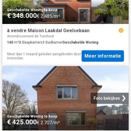
Geschakelde Woning
·
te koop
€ 348.000
€ 2.485/m²
à vendre Maison Laakdal Geelsebaan
Arrondissement de Turnhout
140
m²
3
Slaapkamers
1
Badkamer
Geschakelde Woning
Meer dan 1 maand geleden
aangeboden door
Meer informatie
immovlan
Foto bekijken
Geschakelde Woning
·
te koop
€ 425.000
€ 2.707/m²