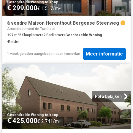
Geschakelde Woning
·
te koop
€ 299.000
€ 1.517/m²
à vendre Maison Herenthout Bergense Steenweg
Arrondissement de Turnhout
197
m²
2
Slaapkamers
2
Badkamers
Geschakelde Woning
·
Kelder
Meer informatie
1 week geleden
aangeboden door
immovlan
Foto bekijken
Geschakelde Woning
·
te koop
€ 425.000
€ 2.741/m²