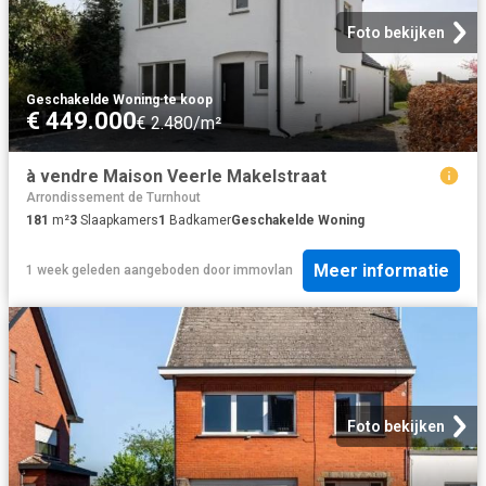
Foto bekijken
Geschakelde Woning
·
te koop
€ 449.000
€ 2.480/m²
à vendre Maison Veerle Makelstraat
Arrondissement de Turnhout
181
m²
3
Slaapkamers
1
Badkamer
Geschakelde Woning
Meer informatie
1 week geleden
aangeboden door
immovlan
Foto bekijken