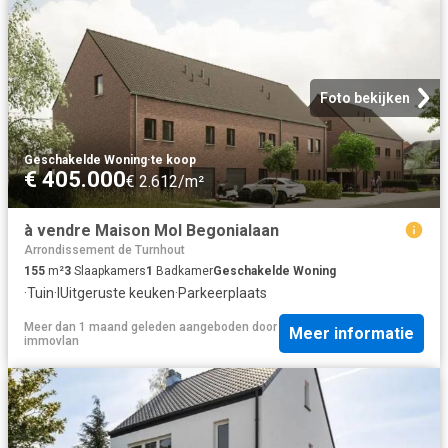
Foto bekijken
Geschakelde Woning
·
te koop
€ 405.000
€ 2.612/m²
à vendre Maison Mol Begonialaan
Arrondissement de Turnhout
155
m²
3
Slaapkamers
1
Badkamer
Geschakelde Woning
·
Tuin
·
IUitgeruste keuken
·
Parkeerplaats
Meer dan 1 maand geleden
aangeboden door
Meer informatie
immovlan