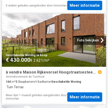
Meer informatie
0 weken geleden
aangeboden door
immovlan
Foto bekijken
Geschakelde Woning
·
te koop
€ 430.000
€ 2.621/m²
à vendre Maison Rijkevorsel Hoogstraatsesteenweg
Arrondissement de Turnhout
164
m²
3
Slaapkamers
1
Badkamer
Geschakelde Woning
·
Tuin
·
Terras
Meer dan 1 maand geleden
aangeboden door
Meer informatie
immovlan