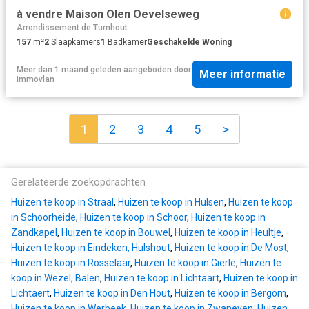
à vendre Maison Olen Oevelseweg
Arrondissement de Turnhout
157
m²
2
Slaapkamers
1
Badkamer
Geschakelde Woning
Meer dan 1 maand geleden
aangeboden door
Meer informatie
immovlan
1
2
3
4
5
>
Gerelateerde zoekopdrachten
Huizen te koop in Straal
,
Huizen te koop in Hulsen
,
Huizen te koop
in Schoorheide
,
Huizen te koop in Schoor
,
Huizen te koop in
Zandkapel
,
Huizen te koop in Bouwel
,
Huizen te koop in Heultje
,
Huizen te koop in Eindeken, Hulshout
,
Huizen te koop in De Most
,
Huizen te koop in Rosselaar
,
Huizen te koop in Gierle
,
Huizen te
koop in Wezel, Balen
,
Huizen te koop in Lichtaart
,
Huizen te koop in
Lichtaert
,
Huizen te koop in Den Hout
,
Huizen te koop in Bergom
,
Huizen te koop in Werbeek
,
Huizen te koop in Zwaneven
,
Huizen