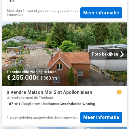
·
Tuin
Meer dan 1 maand geleden
aangeboden door
Meer informatie
immovlan
Foto bekijken
Geschakelde Woning
·
te koop
€ 255.000
€ 1.363/m²
à vendre Maison Mol Sint Apollonialaan
Arrondissement de Turnhout
187
m²
1
Slaapkamer
1
Badkamer
Geschakelde Woning
Meer informatie
1 week geleden
aangeboden door
immovlan