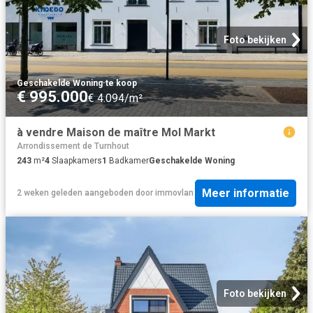
Foto bekijken
Geschakelde Woning
·
te koop
€ 995.000
€ 4.094/m²
à vendre Maison de maître Mol Markt
Arrondissement de Turnhout
243
m²
4
Slaapkamers
1
Badkamer
Geschakelde Woning
Meer informatie
2 weken geleden
aangeboden door
immovlan
Foto bekijken