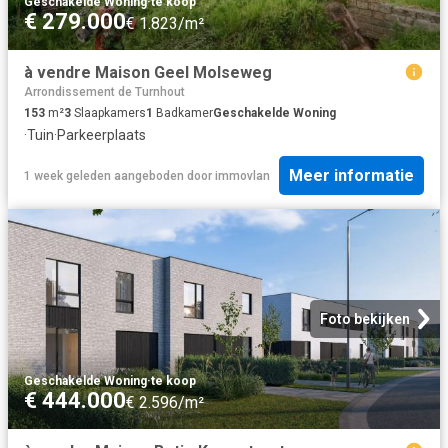
Geschakelde Woning
·
te koop
€ 279.000
€ 1.823/m²
à vendre Maison Geel Molseweg
Arrondissement de Turnhout
153
m²
3
Slaapkamers
1
Badkamer
Geschakelde Woning
·
Tuin
·
Parkeerplaats
Meer informatie
1 week geleden
aangeboden door
immovlan
Foto bekijken
Geschakelde Woning
·
te koop
€ 444.000
€ 2.596/m²