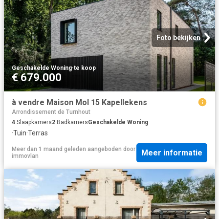
Foto bekijken
Geschakelde Woning
·
te koop
€ 679.000
à vendre Maison Mol 15 Kapellekens
Arrondissement de Turnhout
4
Slaapkamers
2
Badkamers
Geschakelde Woning
·
Tuin
·
Terras
Meer dan 1 maand geleden
aangeboden door
Meer informatie
immovlan