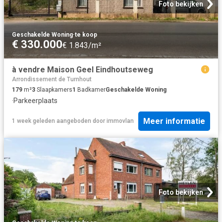
Foto bekijken
Geschakelde Woning
·
te koop
€ 330.000
€ 1.843/m²
à vendre Maison Geel Eindhoutseweg
Arrondissement de Turnhout
179
m²
3
Slaapkamers
1
Badkamer
Geschakelde Woning
·
Parkeerplaats
Meer informatie
1 week geleden
aangeboden door
immovlan
Foto bekijken