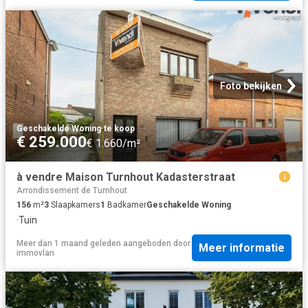
Foto bekijken
Geschakelde Woning
·
te koop
€ 259.000
€ 1.660/m²
à vendre Maison Turnhout Kadasterstraat
Arrondissement de Turnhout
156
m²
3
Slaapkamers
1
Badkamer
Geschakelde Woning
·
Tuin
Meer dan 1 maand geleden
aangeboden door
Meer informatie
immovlan