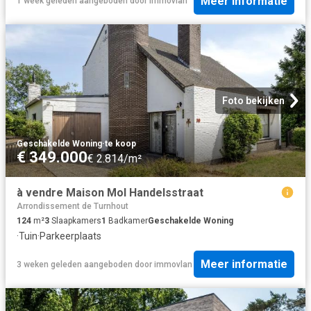
Meer informatie
1 week geleden
aangeboden door
immovlan
Foto bekijken
Geschakelde Woning
·
te koop
€ 349.000
€ 2.814/m²
à vendre Maison Mol Handelsstraat
Arrondissement de Turnhout
124
m²
3
Slaapkamers
1
Badkamer
Geschakelde Woning
·
Tuin
·
Parkeerplaats
Meer informatie
3 weken geleden
aangeboden door
immovlan