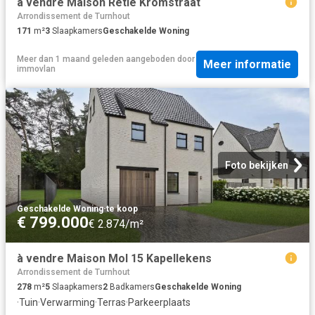
à vendre Maison Retie Kromstraat
Arrondissement de Turnhout
171
m²
3
Slaapkamers
Geschakelde Woning
Meer dan 1 maand geleden
aangeboden door
Meer informatie
immovlan
Foto bekijken
Geschakelde Woning
·
te koop
€ 799.000
€ 2.874/m²
à vendre Maison Mol 15 Kapellekens
Arrondissement de Turnhout
278
m²
5
Slaapkamers
2
Badkamers
Geschakelde Woning
·
Tuin
·
Verwarming
·
Terras
·
Parkeerplaats