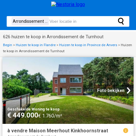
626 huizen te koop in Arrondissement de Turnhout
Begin
>
Huizen te koop in Flandre
>
Huizen te koop in Province de Anvers
>
Huizen
te koop in Arrondissement de Turnhout
Foto bekijken
Geschakelde Woning
·
te koop
€ 449.000
€ 1.760/m²
à vendre Maison Meerhout Kinkhoornstraat