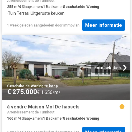
Arrondissement de Turnhout
255
m²
4
Slaapkamers
1
Badkamer
Geschakelde Woning
·
Tuin
·
Terras
·
IUitgeruste keuken
Meer informatie
1 week geleden
aangeboden door
immovlan
Foto bekijken
Geschakelde Woning
·
te koop
€ 275.000
€ 1.656/m²
à vendre Maison Mol De hassels
Arrondissement de Turnhout
166
m²
4
Slaapkamers
1
Badkamer
Geschakelde Woning