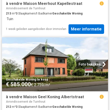
à vendre Maison Meerhout Kapellestraat
Arrondissement de Turnhout
213
m²
3
Slaapkamers
1
Badkamer
Geschakelde Woning
·
Tuin
Meer informatie
1 week geleden
aangeboden door
immovlan
Foto bekijken
Geschakelde Woning
·
te koop
€ 585.000
€ 2.759/m²
à vendre Maison Geel Koning Albertstraat
Arrondissement de Turnhout
212
m²
3
Slaapkamers
1
Badkamer
Geschakelde Woning