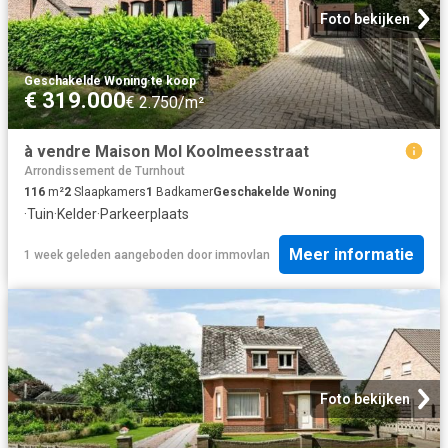
Foto bekijken
Geschakelde Woning
·
te koop
€ 319.000
€ 2.750/m²
à vendre Maison Mol Koolmeesstraat
Arrondissement de Turnhout
116
m²
2
Slaapkamers
1
Badkamer
Geschakelde Woning
·
Tuin
·
Kelder
·
Parkeerplaats
Meer informatie
1 week geleden
aangeboden door
immovlan
Foto bekijken