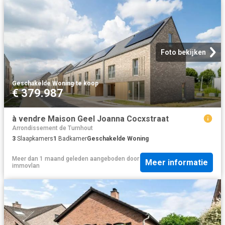
Foto bekijken
Geschakelde Woning
·
te koop
€ 379.987
à vendre Maison Geel Joanna Cocxstraat
Arrondissement de Turnhout
3
Slaapkamers
1
Badkamer
Geschakelde Woning
Meer dan 1 maand geleden
aangeboden door
Meer informatie
immovlan