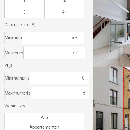
1
2
3
4+
Oppervlakte (m²)
Minimum
Maximum
Prijs
Minimumprijs
Maximumprijs
Woningtype
Alle
Appartementen