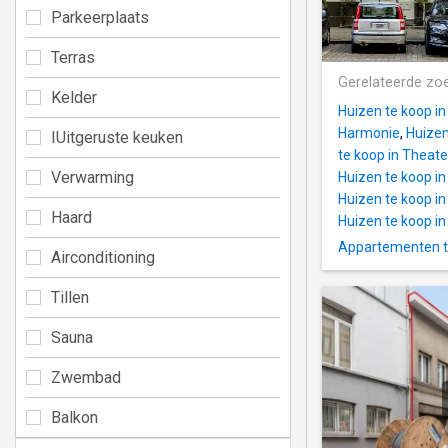
Parkeerplaats
Terras
Gerelateerde zo
Kelder
Huizen te koop in
Harmonie
,
Huizen
IUitgeruste keuken
te koop in Theat
Verwarming
Huizen te koop in
Huizen te koop in
Haard
Huizen te koop i
Appartementen te
Airconditioning
Tillen
Sauna
Zwembad
Balkon