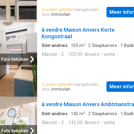
2 weken geleden
aangeboden
Meer info
door
immovlan
à vendre Maison Anvers Korte
Kongostraat
Sint-andries
·
105
m²
·
2
Slaapkamers
·
1
Badk
Geschakelde Woning
Maison - 2 - 105.00: Anvers - vente
Foto bekijken
2 weken geleden
aangeboden
Meer info
door
immovlan
à vendre Maison Anvers Ambtmanstra
Sint-andries
·
142
m²
·
2
Slaapkamers
·
1
Badk
Geschakelde Woning
Maison - 2 - 142.00: Anvers - vente
Foto bekijken