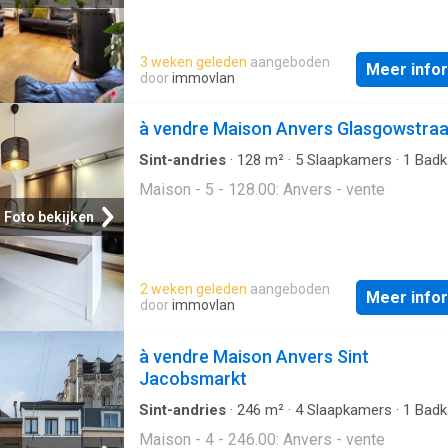
3 weken geleden
aangeboden
Meer info
door
immovlan
à vendre Maison Anvers Glasgowstraa
Sint-andries
·
128
m²
·
5
Slaapkamers
·
1
Badk
Geschakelde Woning
Maison - 5 - 128.00: Anvers - vente
Foto bekijken
2 weken geleden
aangeboden
Meer info
door
immovlan
à vendre Maison Anvers Sint
Jacobsmarkt
Sint-andries
·
246
m²
·
4
Slaapkamers
·
1
Badk
Geschakelde Woning
Maison - 4 - 246.00: Anvers - vente