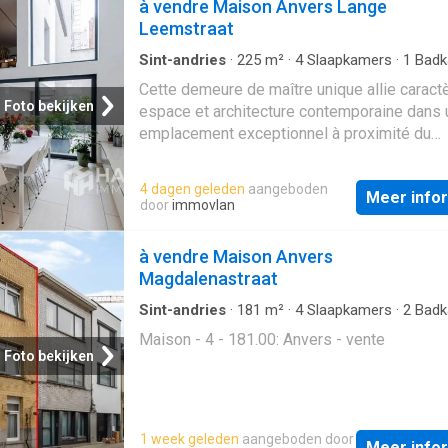
à vendre Maison Anvers Lange
Leemstraat
Sint-andries
·
225
m²
·
4
Slaapkamers
·
1
Badk
Geschakelde Woning
·
IUitgeruste keuken
Cette demeure de maître unique allie caractè
Foto bekijken
espace et architecture contemporaine dans 
emplacement exceptionnel à proximité du
Stadspark. Les commerces, les restaurants 
cafés conviviaux, les transports en commun 
4 dagen geleden
aangeboden
Meer info
principaux axes routiers sont accessibles à 
door
immovlan
qui vous permet de profiter à la fois d'une
accessibilité aisée et de la vie animée de la 
à vendre Maison Anvers
La maison a été partiellement rénovée au fil
Magdalenastraat
ans et allie son charme authentique au confo
vie contemporain. Grâce à des finitions de qu
Sint-andries
·
181
m²
·
4
Slaapkamers
·
2
Badk
Geschakelde Woning
à un indice de performance énergétique (EP
Maison - 4 - 181.00: Anvers - vente
favorable de classe B, vous bénéficiez en o
Foto bekijken
d’une habitation économe en énergie. Derrièr
façade discrète se cache un logement
étonnamment lumineux où l’ouverture occup
1 week geleden
aangeboden door
place centrale. L’espace de vie a été conçu 
Meer info