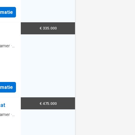
rmatie
€ 335.000
amer
·
rmatie
€ 475.000
at
amer
·