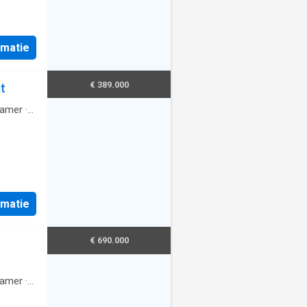
rmatie
€ 389.000
t
amer
·
rmatie
€ 690.000
amer
·