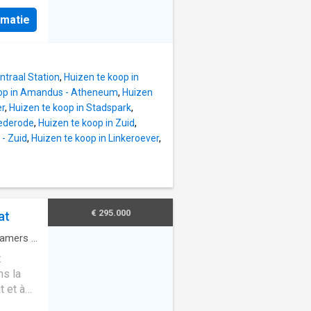
de bains
s
rmatie
ce qui
ine
rte
 avec
ccède à
ement
ttes. Il
ntraal Station
,
Huizen te koop in
 le hall
oop in Amandus - Atheneum
,
Huizen
nous
er
,
Huizen te koop in Stadspark
,
n. Nous
rederode
,
Huizen te koop in Zuid
,
ouve
 - Zuid
,
Huizen te koop in Linkeroever
,
e et
lle de
au rez-
 ouverte
e.
€ 295.000
at
en
bres
amers
·
:
ns la
t et à
k Spoor