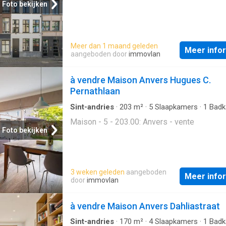
Foto bekijken
Meer dan 1 maand geleden
Meer info
aangeboden door
immovlan
à vendre Maison Anvers Hugues C.
Pernathlaan
Sint-andries
·
203
m²
·
5
Slaapkamers
·
1
Badk
Geschakelde Woning
Maison - 5 - 203.00: Anvers - vente
Foto bekijken
3 weken geleden
aangeboden
Meer info
door
immovlan
à vendre Maison Anvers Dahliastraat
Sint-andries
·
170
m²
·
4
Slaapkamers
·
1
Badk