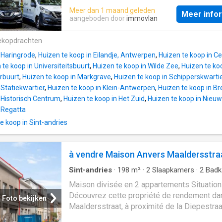
cuisine ouverte entièrement équipée, salle 
chaussée, par le hall d'entrée à gauche, nou
Meer dan 1 maand geleden
avec douche, lavabo et toilettes Etage 3
Meer info
entrons dans le salon spacieux et lumineux, 
aangeboden door
immovlan
Appartement avec 1 chambre à coucher, cuis
nous donne un accès direct à la cuisine ouve
ouverte entièrement équipée, salle de bains
entièrement installée. Depuis le salon, on a
ekopdrachten
douche, lavabo et toilettes Détails: - Entièr
la salle de bains avec douche, lavabo et toile
loué - Sous-sol - Fenêtres à double vi
 Haringrode
,
Huizen te koop in Eilandje, Antwerpen
,
Huizen te koop in Ce
y a également une chambre à coucher. Depuis
 te koop in Universiteitsbuurt
,
Huizen te koop in Wilde Zee
,
Huizen te k
d'entrée, il y a un escalier sur la droite, qui 
erbuurt
,
Huizen te koop in Markgrave
,
Huizen te koop in Schipperskwarti
donne accès à la deuxième unité d'habitatio
 Statiekwartier
,
Huizen te koop in Klein-Antwerpen
,
Huizen te koop in B
entrons d'abord dans la mezzanine où se tr
 Historisch Centrum
,
Huizen te koop in Het Zuid
,
Huizen te koop in Nieuw
une salle de bain spacieuse avec une douch
n Regatta
des toilettes. Au premier étage, il y a une sa
 koop in Sint-andries
séjour spacieuse et très lumineuse. Comme 
de-chaussée, il y a ici une très belle cuisine
qui est entièrement installée et très modern
à vendre Maison Anvers Maaldersstra
Celle-ci donne accès à une terrasse. Enfin, 
empruntant l'escalier, on accède aux 2 cham
Sint-andries
·
198
m²
·
2
Slaapkamers
·
2
Badk
spacieuses
Geschakelde Woning
Maison divisée en 2 appartements Situation
Découvrez cette propriété de rendement da
Foto bekijken
Maaldersstraat, à proximité de la Diepestraa
quelques pas de la Sint-Jansplein et du Par