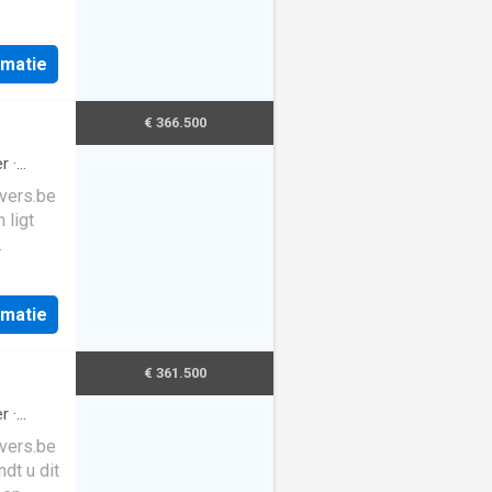
rmatie
€ 366.500
r
·
evers.be
 ligt
lijke
een
rmatie
 bouwen
pomp,
€ 361.500
catie
r
·
evers.be
dt u dit
lwegen