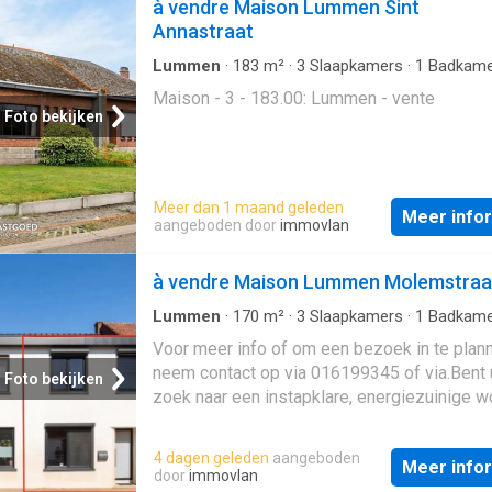
à vendre Maison Lummen Sint
Annastraat
Lummen
·
183
m²
·
3
Slaapkamers
·
1
Badkame
Geschakelde Woning
Maison - 3 - 183.00: Lummen - vente
Foto bekijken
Meer dan 1 maand geleden
Meer info
aangeboden door
immovlan
à vendre Maison Lummen Molemstraa
Lummen
·
170
m²
·
3
Slaapkamers
·
1
Badkame
Geschakelde Woning
·
Terras
·
IUitgeruste k
Voor meer info of om een bezoek in te plan
Parkeerplaats
neem contact op via 016199345 of via.Bent 
Foto bekijken
zoek naar een instapklare, energiezuinige w
met een gezellig terras? Dan is deze woning
Lummen iets voor u! Enkele van de vele troe
4 dagen geleden
aangeboden
Meer info
De woning werd volledig gerenoveerd in 20
door
immovlan