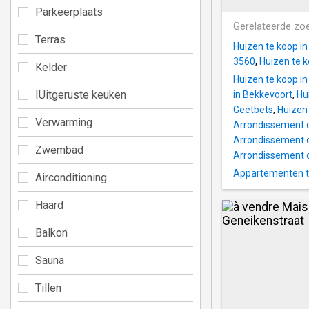
Parkeerplaats
Gerelateerde zo
Terras
Huizen te koop i
3560
,
Huizen te 
Kelder
Huizen te koop i
IUitgeruste keuken
in Bekkevoort
,
Hu
Geetbets
,
Huizen 
Verwarming
Arrondissement 
Arrondissement 
Zwembad
Arrondissement 
Appartementen t
Airconditioning
Haard
Balkon
Sauna
Tillen