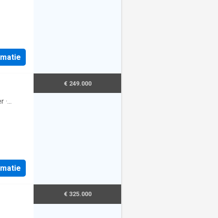
rmatie
€ 249.000
r
·
rmatie
€ 325.000