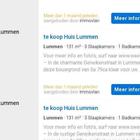
Meer dan 1 maand geleden
Meer info
aangeboden door
immovlan
te koop Huis Lummen
Lummen
·
131
m²
·
3
Slaapkamers
·
1
Badkame
Geschakelde Woning
·
Tuin
Voor meer info en foto’s, surf naar www.sw
– In de charmante Geneikenstraat in Lummen
deze bouwgrond van 5a 79ca klaar voor uw
nieuwbouwproject. Met een ideale zuidooste
oriëntatie geniet u van een zonnige tuin en 
Meer dan 1 maand geleden
Meer info
perceelbreedte van 22,30 m. Hier kunt u een
aangeboden door
Immovlan
duurzame, energiezuinige halfopen woning
met moderne technieken zoals een warmte
te koop Huis Lummen
zonnepanelen en ventilatiesysteem D. De lo
biedt een perfecte balans tussen rust en
Lummen
·
131
m²
·
3
Slaapkamers
·
1
Badkame
Geschakelde Woning
·
Tuin
·
Verwarming
bereikbaarheid. Scholen, winkels en
Voor meer info en foto’s, surf naar www.sw
ontspanningsmogelijkheden liggen vlakbij.
– In de rustige Geneikenstraat in Lummen vin
Bovendien zijn openbaar vervoer en de sne