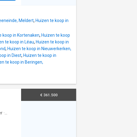
 basis
st met
s,
s en
urzame,
 Voor
eeneinde, Meldert
,
Huizen te koop in
arming,
e koop in Kortenaken
,
Huizen te koop
imtes
en te koop in Léau
,
Huizen te koop in
 en een
ond
,
Huizen te koop in Nieuwerkerken,
comfort
oop in Diest
,
Huizen te koop in
komstige
en te koop in Beringen,
o-
l 011
€ 361.500
r
·