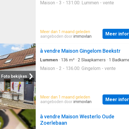
Maison - 3 - 131.00: Lummen - vente
Meer dan 1 maand geleden
Meer info
aangeboden door
immovlan
à vendre Maison Gingelom Beekstr
Lummen
·
136
m²
·
2
Slaapkamers
·
1
Badkame
Geschakelde Woning
Maison - 2 - 136.00: Gingelom - vente
Foto bekijken
Meer dan 1 maand geleden
Meer info
aangeboden door
immovlan
à vendre Maison Westerlo Oude
Zoerlebaan