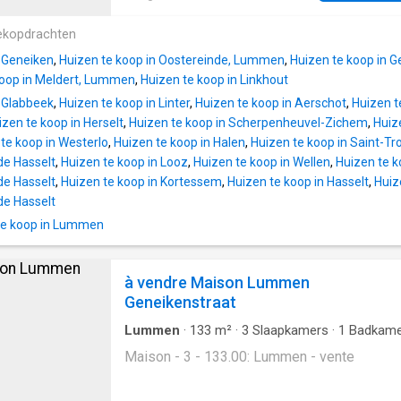
registratiekosten) is dit perceel de perfecte
zonlicht in uw tuin. De ligging combineert ru
voor een moderne woning met 3 slaapkamer
bereikbaarheid: scholen, winkels, restaurant
ekopdrachten
royale leefruimtes en een tuin waar u kunt
snelwegen zijn vlakbij. Droomt u van een du
ontspannen. Casco aankoop is ook mogelijk.
n Geneiken
,
Huizen te koop in Oostereinde, Lummen
,
Huizen te koop in G
energiezuinige woning? Denk aan vloerverw
meer informatie, bel 011 255 155
koop in Meldert, Lummen
,
Huizen te koop in Linkhout
zonnepanelen, een warmtepomp en
n Glabbeek
,
Huizen te koop in Linter
,
Huizen te koop in Aerschot
,
Huizen t
ventilatiesysteem D. Creëer lichtrijke leefru
izen te koop in Herselt
,
Huizen te koop in Scherpenheuvel-Zichem
,
Huiz
met 3 slaapkamers, een moderne badkamer
te koop in Westerlo
,
Huizen te koop in Halen
,
Huizen te koop in Saint-Tr
open keuken. Dit alles biedt optimaal woon
de Hasselt
,
Huizen te koop in Looz
,
Huizen te koop in Wellen
,
Huizen te k
voor het hele gezin. Het perceel en uw toe
de Hasselt
,
Huizen te koop in Kortessem
,
Huizen te koop in Hasselt
,
Huiz
woning zijn beschikbaar vanaf 428.381 euro
de Hasselt
inclusief btw en registratiekosten, met casc
aankoop als optie. Voor meer informatie, be
e koop in Lummen
255 155
à vendre Maison Lummen
Geneikenstraat
Lummen
·
133
m²
·
3
Slaapkamers
·
1
Badkame
Geschakelde Woning
Maison - 3 - 133.00: Lummen - vente