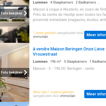
Lummen
·
4
Slaapkamers
·
2
Badkamers
·
Geschakelde Woning
Maison à coque à Westerlo, en cours de finit
Foto bekijken
Près du centre de Heultje avec toutes les fac
proximité immédiate (magasins, écoles, arr
bus. ) nous trouvons cette maison à finir sur
terrain de 5a77. Projet idéal pour les bricole
1 week geleden
aangeboden door
Meer info
pour les personnes qui veulent éviter le mou
immovlan
administratif des permis. Aménagement: hal
d'entrée, toilette, salon, salle à manger, cuisi
à vendre Maison Beringen Onze Lieve
buanderie/rangement, 4 chambres et 2 sall
Vrouwstraat
bains. Extras: - Les plans sont disponibles 
bureau. - Etude EPB disponible Mesures
Lummen
·
196
m²
·
5
Slaapkamers
·
1
Badkame
Geschakelde Woning
administratives dans le registre des mesure
Maison - 5 - 196.00: Beringen - vente
application
Foto bekijken
Meer dan 1 maand geleden
Meer info
aangeboden door
immovlan