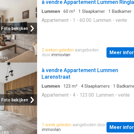
à vendre Appartement Lummen Ringl
Lummen
·
60
m²
·
1
Slaapkamer
·
1
Badkamer
·
Appartement
Appartement - 1 - 60.00: Lummen - vente
Foto bekijken
2 weken geleden
aangeboden
Meer info
door
immovlan
à vendre Appartement Lummen
Larenstraat
Lummen
·
123
m²
·
4
Slaapkamers
·
1
Badkame
Appartement
Appartement - 4 - 123.00: Lummen - vente
Foto bekijken
1 week geleden
aangeboden door
Meer info
immovlan