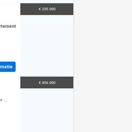
€ 235.000
rtement
rmatie
€ 456.000
r
·