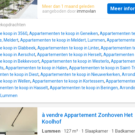
Meer dan 1 maand geleden
Meer info
aangeboden door
immovlan
ekopdrachten
e koop in 3560
,
Appartementen te koop in Geneiken
,
Appartementen te
e, Meldert
,
Appartementen te koop in Meldert, Lummen
,
Appartementen
e koop in Glabbeek
,
Appartementen te koop in Linter
,
Appartementen te
e koop in Aerschot
,
Appartementen te koop in Herselt
,
Appartementen 
e koop in Bekkevoort
,
Appartementen te koop in Westerlo
,
Appartement
ts
,
Appartementen te koop in Halen
,
Appartementen te koop in Saint-T
ten te koop in Diest
,
Appartementen te koop in Nieuwerkerken, Arrond
 koop in Wellen
,
Appartementen te koop in Kortessem
,
Appartementen 
enten te koop in Hasselt
,
Appartementen te koop in Beringen, Arrondi
in Lummen
à vendre Appartement Zonhoven Het
Koolhof
Lummen
·
127
m²
·
1
Slaapkamer
·
1
Badkamer