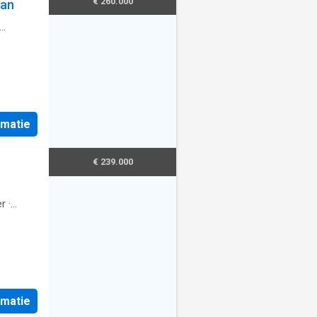
€ 260.000
aan
rmatie
€ 239.000
r
·
rmatie