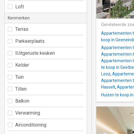
Loft
Kenmerken
Gerelateerde zo
Terras
Appartementen t
koop in Geeneind
Parkeerplaats
Appartementen t
IUitgeruste keuken
Appartementen t
Appartementen t
Kelder
te koop in Geetbe
Looz
,
Appartemen
Tuin
Appartementen te
Hasselt
,
Appartem
Tillen
Huizen te koop 
Balkon
Verwarming
Airconditioning