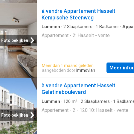
à vendre Appartement Hasselt
Kempische Steenweg
Lummen
·
2
Slaapkamers
·
1
Badkamer
·
Appa
Appartement - 2: Hasselt - vente
Foto bekijken
Meer dan 1 maand geleden
Meer info
aangeboden door
immovlan
à vendre Appartement Hasselt
Gelatineboulevard
Lummen
·
120
m²
·
2
Slaapkamers
·
1
Badkame
Appartement
Appartement - 2 - 120.10: Hasselt - vente
Foto bekijken