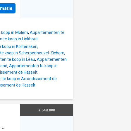
rmatie
 koop in Molem
,
Appartementen te
 te koop in Linkhout
 koop in Kortenaken
,
te koop in Scherpenheuvel-Zichem
,
en te koop in Léau
,
Appartementen
rond
,
Appartementen te koop in
issement de Hasselt
,
te koop in Arrondissement de
ssement de Hasselt
€ 549.000
·