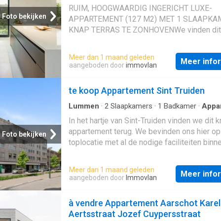
Appartement
·
Terras
·
Tillen
RUIM, HOOGWAARDIG INGERICHT LUXE-
Foto bekijken
APPARTEMENT (127 M2) MET 1 SLAAPKA
KNAP TERRAS TE ZONHOVENWe vinden dit
gloednieuw appartement terug op de eerste
verdieping van een kleinschalige, smaakvoll
Meer dan 1 maand geleden
Meer info
residentie, vlakbij Zonhoven-centrum. Op
aangeboden door
immovlan
wandelafstand vind je Zonhoven-centrum me
voorzieningen zoals scholen, winkels, banke
te koop Appartement Sint Truiden
restaurants en het openbaar vervoer. Op effi
wijze bereik je van hieruit de E314, alsook 
Lummen
·
2
Slaapkamers
·
1
Badkamer
·
Appa
·
Tillen
(verbindingsweg Hasselt - Helchteren). Rus
In het hartje van Sint-Truiden vinden we dit 
geweldig mooie wandel- en fietsroutes door
appartement terug. We bevinden ons hier op
Foto bekijken
groen, vind je bovendien vlakbij terug dankzi
toplocatie met al de nodige faciliteiten binn
natuurgebied 'De Wijers’. Een te waarderen l
handbereik zoals scholen, winkels, openbaa
met andere woorden, voor zowel jong als
vervoer, etc. Het appartement is bovendien 
Meer dan 1 maand geleden
oud.Zowel de gemeenschappelijke als priva
Meer info
zeer toegankelijk, aangezien de N80 Expre
aangeboden door
Immovlan
inkomdeur zijn toegankelijk via handpalm-s
om de hoek ligt en je in een mum van tijd in 
en sleutel. De camerabewaking aan binnen 
omringende gemeentes brengt. Ideaal dus.B
à vendre Appartement Aarschot Karel
buitenzijde zorgt bovendien voor een extra 
op zoek naar een instapklaar appartement o
Aertsstraat Jozef Cuypersstraat
van veiligheid. Je bereikt dit luxe-apparteme
een goede investering? Dan is dit knap