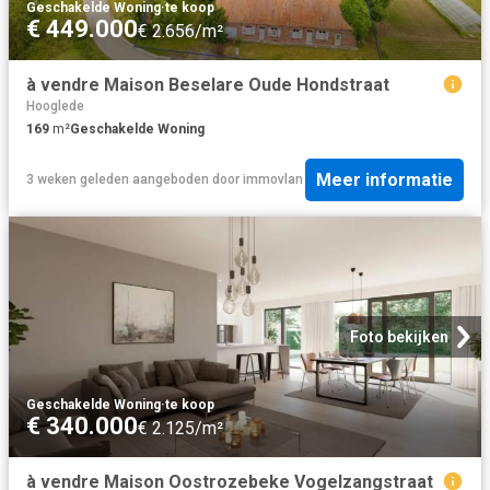
Geschakelde Woning
·
te koop
€ 449.000
€ 2.656/m²
à vendre Maison Beselare Oude Hondstraat
Hooglede
169
m²
Geschakelde Woning
Meer informatie
3 weken geleden
aangeboden door
immovlan
Foto bekijken
Geschakelde Woning
·
te koop
€ 340.000
€ 2.125/m²
à vendre Maison Oostrozebeke Vogelzangstraat