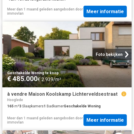
Meer dan 1 maand geleden
aangeboden door
Meer informatie
immovlan
Foto bekijken
Geschakelde Woning
·
te koop
€ 485.000
€ 2.939/m²
à vendre Maison Koolskamp Lichterveldsestraat
Hooglede
165
m²
3
Slaapkamers
1
Badkamer
Geschakelde Woning
Meer dan 1 maand geleden
aangeboden door
Meer informatie
immovlan