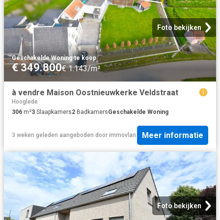
Foto bekijken
Geschakelde Woning
·
te koop
€ 349.800
€ 1.143/m²
à vendre Maison Oostnieuwkerke Veldstraat
Hooglede
306
m²
3
Slaapkamers
2
Badkamers
Geschakelde Woning
Meer informatie
3 weken geleden
aangeboden door
immovlan
Foto bekijken