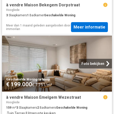
à vendre Maison Bekegem Dorpstraat
Hooglede
3
Slaapkamers
1
Badkamer
Geschakelde Woning
Meer dan 1 maand geleden
aangeboden door
Meer informatie
immovlan
Foto bekijken
Geschakelde Woning
·
te koop
€ 199.000
€ 1.251/m²
à vendre Maison Emelgem Wezestraat
Hooglede
159
m²
3
Slaapkamers
2
Badkamers
Geschakelde Woning
·
Tuin
·
Terras
·
IUitgeruste keuken