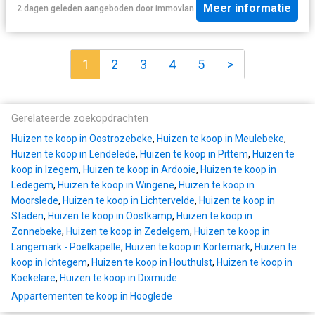
Meer informatie
2 dagen geleden
aangeboden door
immovlan
1
2
3
4
5
>
Gerelateerde zoekopdrachten
Huizen te koop in Oostrozebeke
,
Huizen te koop in Meulebeke
,
Huizen te koop in Lendelede
,
Huizen te koop in Pittem
,
Huizen te
koop in Izegem
,
Huizen te koop in Ardooie
,
Huizen te koop in
Ledegem
,
Huizen te koop in Wingene
,
Huizen te koop in
Moorslede
,
Huizen te koop in Lichtervelde
,
Huizen te koop in
Staden
,
Huizen te koop in Oostkamp
,
Huizen te koop in
Zonnebeke
,
Huizen te koop in Zedelgem
,
Huizen te koop in
Langemark - Poelkapelle
,
Huizen te koop in Kortemark
,
Huizen te
koop in Ichtegem
,
Huizen te koop in Houthulst
,
Huizen te koop in
Koekelare
,
Huizen te koop in Dixmude
Appartementen te koop in Hooglede