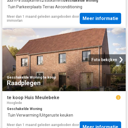
333
m²
5
Slaapkamers
2
Badkamers
Geschakelde Woning
·
Tuin
·
Parkeerplaats
·
Terras
·
Airconditioning
Meer dan 1 maand geleden
aangeboden door
Meer informatie
immovlan
Foto bekijken
Geschakelde Woning
·
te koop
Raadplegen
te koop Huis Meulebeke
Hooglede
Geschakelde Woning
·
Tuin
·
Verwarming
·
IUitgeruste keuken
Meer dan 1 maand geleden
aangeboden door
Meer informatie