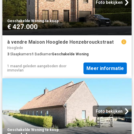
Foto bekijken
Geschakelde Woning
·
te koop
€ 427.000
à vendre Maison Hooglede Honzebrouckstraat
Hooglede
3
Slaapkamers
1
Badkamer
Geschakelde Woning
1 maand geleden
aangeboden door
Meer informatie
immovlan
Foto bekijken
Geschakelde Woning
·
te koop