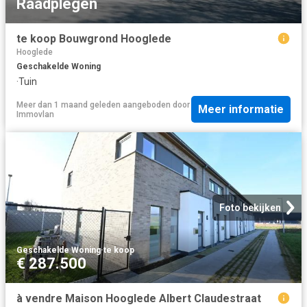
Raadplegen
te koop Bouwgrond Hooglede
Hooglede
Geschakelde Woning
·
Tuin
Meer dan 1 maand geleden
aangeboden door
Meer informatie
Immovlan
Foto bekijken
Geschakelde Woning
·
te koop
€ 287.500
à vendre Maison Hooglede Albert Claudestraat