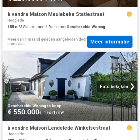
à vendre Maison Meulebeke Statiestraat
Hooglede
155
m²
2
Slaapkamers
1
Badkamer
Geschakelde Woning
Meer dan 1 maand geleden
aangeboden door
Meer informatie
immovlan
Foto bekijken
Geschakelde Woning
·
te koop
€ 550.000
€ 1.651/m²
à vendre Maison Lendelede Winkelsestraat
Hooglede