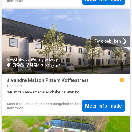
Immovlan
Foto bekijken
Geschakelde Woning
·
te koop
€ 396.799
€ 2.717/m²
à vendre Maison Pittem Koffiestraat
Hooglede
146
m²
3
Slaapkamers
Geschakelde Woning
Meer dan 1 maand geleden
aangeboden door
Meer informatie
immovlan