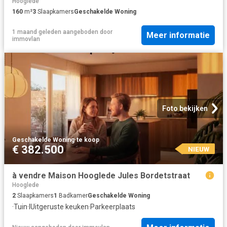
Hooglede
160
m²
3
Slaapkamers
Geschakelde Woning
1 maand geleden
aangeboden door
Meer informatie
immovlan
Foto bekijken
Geschakelde Woning
·
te koop
€ 382.500
NIEUW
à vendre Maison Hooglede Jules Bordetstraat
Hooglede
2
Slaapkamers
1
Badkamer
Geschakelde Woning
·
Tuin
·
IUitgeruste keuken
·
Parkeerplaats