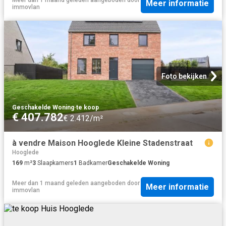
Meer informatie
immovlan
Foto bekijken
Geschakelde Woning
·
te koop
€ 407.782
€ 2.412/m²
à vendre Maison Hooglede Kleine Stadenstraat
Hooglede
169
m²
3
Slaapkamers
1
Badkamer
Geschakelde Woning
Meer dan 1 maand geleden
aangeboden door
Meer informatie
immovlan