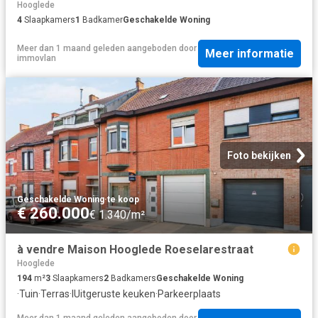
Hooglede
4
Slaapkamers
1
Badkamer
Geschakelde Woning
Meer dan 1 maand geleden
aangeboden door
Meer informatie
immovlan
Foto bekijken
Geschakelde Woning
·
te koop
€ 260.000
€ 1.340/m²
à vendre Maison Hooglede Roeselarestraat
Hooglede
194
m²
3
Slaapkamers
2
Badkamers
Geschakelde Woning
·
Tuin
·
Terras
·
IUitgeruste keuken
·
Parkeerplaats
Meer dan 1 maand geleden
aangeboden door