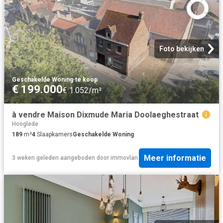
Foto bekijken
Geschakelde Woning
·
te koop
€ 199.000
€ 1.052/m²
à vendre Maison Dixmude Maria Doolaeghestraat
Hooglede
189
m²
4
Slaapkamers
Geschakelde Woning
Meer informatie
3 weken geleden
aangeboden door
immovlan