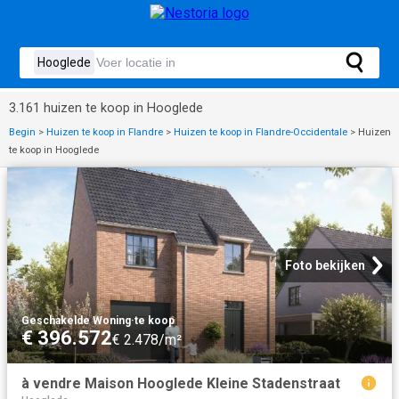
3.161 huizen te koop in Hooglede
Begin
>
Huizen te koop in Flandre
>
Huizen te koop in Flandre-Occidentale
>
Huizen
te koop in Hooglede
Foto bekijken
Geschakelde Woning
·
te koop
€ 396.572
€ 2.478/m²
à vendre Maison Hooglede Kleine Stadenstraat