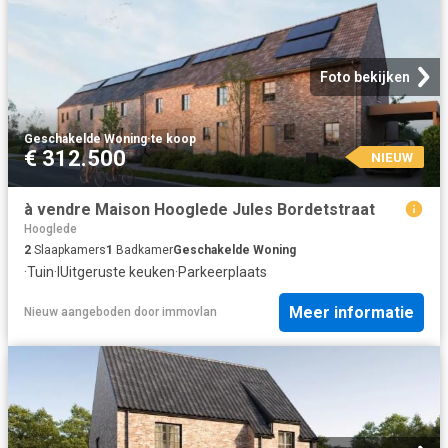
Foto bekijken
Geschakelde Woning
·
te koop
€ 312.500
NIEUW
à vendre Maison Hooglede Jules Bordetstraat
Hooglede
2
Slaapkamers
1
Badkamer
Geschakelde Woning
·
Tuin
·
IUitgeruste keuken
·
Parkeerplaats
Meer informatie
Nieuw
aangeboden door
immovlan