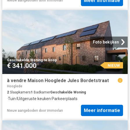
Meer informatie
Nieuw
aangeboden door
immovlan
Foto bekijken
Geschakelde Woning
·
te koop
€ 341.000
NIEUW
à vendre Maison Hooglede Jules Bordetstraat
Hooglede
2
Slaapkamers
1
Badkamer
Geschakelde Woning
·
Tuin
·
IUitgeruste keuken
·
Parkeerplaats
Meer informatie
Nieuw
aangeboden door
immovlan