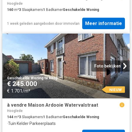
Hooglede
160
m²
3
Slaapkamers
1
Badkamer
Geschakelde Woning
Meer informatie
1 week geleden
aangeboden door
immovlan
Foto bekijken
Geschakelde Woning
·
te koop
€ 245.000
NIEUW
€ 1.701/m²
à vendre Maison Ardooie Watervalstraat
Hooglede
144
m²
3
Slaapkamers
1
Badkamer
Geschakelde Woning
·
Tuin
·
Kelder
·
Parkeerplaats