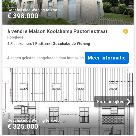
Geschakelde Woning
·
te koop
€ 398.000
à vendre Maison Koolskamp Pastoriestraat
Hooglede
4
Slaapkamers
1
Badkamer
Geschakelde Woning
Meer informatie
4 dagen geleden
aangeboden door
immovlan
Foto bekijken
Geschakelde Woning
·
te koop
€ 325.000