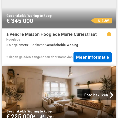
Geschakelde Woning
·
te koop
€ 345.000
NIEUW
à vendre Maison Hooglede Marie Curiestraat
Hooglede
3
Slaapkamers
1
Badkamer
Geschakelde Woning
Meer informatie
2 dagen geleden
aangeboden door
immovlan
Foto bekijken
Geschakelde Woning
·
te koop
€ 225.000
€ 1.451/m²