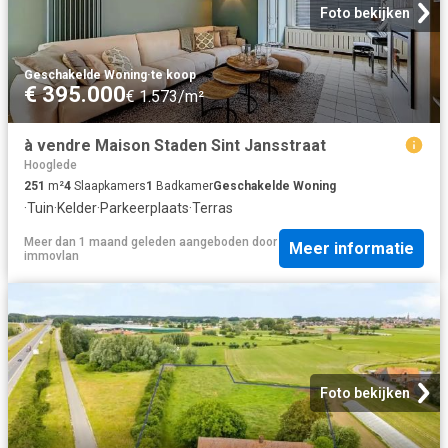
Foto bekijken
Geschakelde Woning
·
te koop
€ 395.000
€ 1.573/m²
à vendre Maison Staden Sint Jansstraat
Hooglede
251
m²
4
Slaapkamers
1
Badkamer
Geschakelde Woning
·
Tuin
·
Kelder
·
Parkeerplaats
·
Terras
Meer dan 1 maand geleden
aangeboden door
Meer informatie
immovlan
Foto bekijken