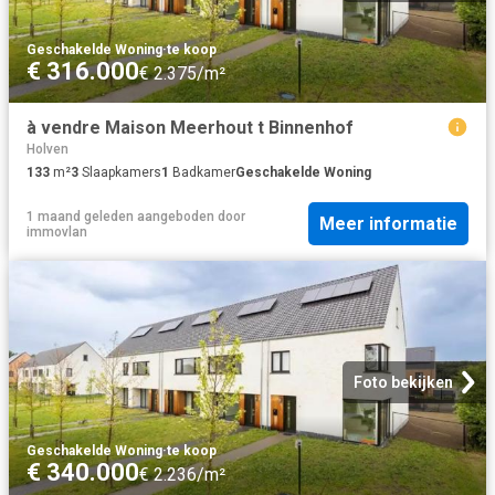
Geschakelde Woning
·
te koop
€ 316.000
€ 2.375/m²
à vendre Maison Meerhout t Binnenhof
Holven
133
m²
3
Slaapkamers
1
Badkamer
Geschakelde Woning
1 maand geleden
aangeboden door
Meer informatie
immovlan
Foto bekijken
Geschakelde Woning
·
te koop
€ 340.000
€ 2.236/m²