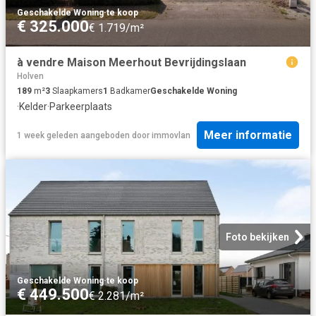
Geschakelde Woning
·
te koop
€ 325.000
€ 1.719/m²
à vendre Maison Meerhout Bevrijdingslaan
Holven
189
m²
3
Slaapkamers
1
Badkamer
Geschakelde Woning
·
Kelder
·
Parkeerplaats
Meer informatie
1 week geleden
aangeboden door
immovlan
Foto bekijken
Geschakelde Woning
·
te koop
€ 449.500
€ 2.281/m²