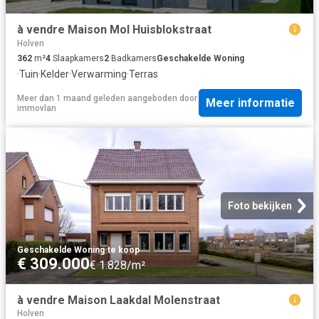
à vendre Maison Mol Huisblokstraat
Holven
362
m²
4
Slaapkamers
2
Badkamers
Geschakelde Woning
·
Tuin
·
Kelder
·
Verwarming
·
Terras
Meer dan 1 maand geleden
aangeboden door
Meer informatie
immovlan
Foto bekijken
Geschakelde Woning
·
te koop
€ 309.000
€ 1.828/m²
à vendre Maison Laakdal Molenstraat
Holven