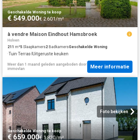
Geschakelde Woning
·
te koop
€ 549.000
€ 2.601/m²
à vendre Maison Eindhout Hamsbroek
Holven
211
m²
5
Slaapkamers
2
Badkamers
Geschakelde Woning
·
Tuin
·
Terras
·
IUitgeruste keuken
Meer dan 1 maand geleden
aangeboden door
Meer informatie
immovlan
Foto bekijken
Geschakelde Woning
·
te koop
€ 659.000
€ 1.820/m²