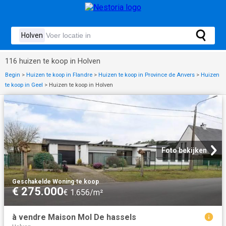
116 huizen te koop in Holven
Begin
>
Huizen te koop in Flandre
>
Huizen te koop in Province de Anvers
>
Huizen
te koop in Geel
>
Huizen te koop in Holven
Foto bekijken
Geschakelde Woning
·
te koop
€ 275.000
€ 1.656/m²
à vendre Maison Mol De hassels