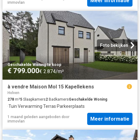
Meer informatie
immovlan
Foto bekijken
Geschakelde Woning
·
te koop
€ 799.000
€ 2.874/m²
à vendre Maison Mol 15 Kapellekens
Holven
278
m²
5
Slaapkamers
2
Badkamers
Geschakelde Woning
·
Tuin
·
Verwarming
·
Terras
·
Parkeerplaats
1 maand geleden
aangeboden door
Meer informatie
immovlan