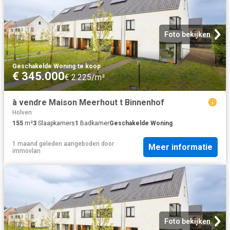
Foto bekijken
Geschakelde Woning
·
te koop
€ 345.000
€ 2.225/m²
à vendre Maison Meerhout t Binnenhof
Holven
155
m²
3
Slaapkamers
1
Badkamer
Geschakelde Woning
1 maand geleden
aangeboden door
Meer informatie
immovlan
Foto bekijken