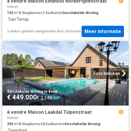
à vendre Maison Eindhout Norbertijnenstraat
Holven
192
m²
3
Slaapkamers
1
Badkamer
Geschakelde Woning
·
Tuin
·
Terras
Meer informatie
3 weken geleden
aangeboden door
immovlan
Foto bekijken
Geschakelde Woning
·
te koop
€ 449.000
€ 2.148/m²
à vendre Maison Laakdal Tulpenstraat
Holven
209
m²
4
Slaapkamers
2
Badkamers
Geschakelde Woning
·
Zwembad