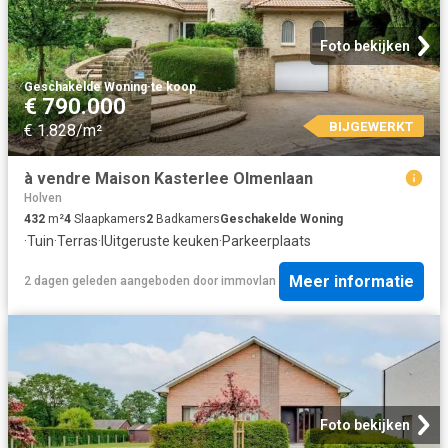
Foto bekijken
Geschakelde Woning
·
te koop
€ 790.000
BIJGEWERKT
€ 1.828/m²
à vendre Maison Kasterlee Olmenlaan
Holven
432
m²
4
Slaapkamers
2
Badkamers
Geschakelde Woning
·
Tuin
·
Terras
·
IUitgeruste keuken
·
Parkeerplaats
Meer informatie
2 dagen geleden
aangeboden door
immovlan
Foto bekijken