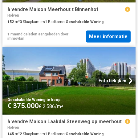
à vendre Maison Meerhout t Binnenhof
Holven
152
m²
3
Slaapkamers
1
Badkamer
Geschakelde Woning
1 maand geleden
aangeboden door
Meer informatie
immovlan
Foto bekijken
Geschakelde Woning
·
te koop
€ 375.000
€ 2.586/m²
à vendre Maison Laakdal Steenweg op meerhout
Holven
145
m²
2
Slaapkamers
1
Badkamer
Geschakelde Woning