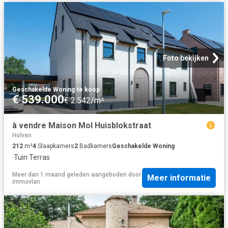
Foto bekijken
Geschakelde Woning
·
te koop
€ 539.000
€ 2.542/m²
à vendre Maison Mol Huisblokstraat
Holven
212
m²
4
Slaapkamers
2
Badkamers
Geschakelde Woning
·
Tuin
·
Terras
Meer dan 1 maand geleden
aangeboden door
Meer informatie
immovlan