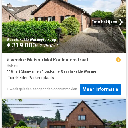
Foto bekijken
Geschakelde Woning
·
te koop
€ 319.000
€ 2.750/m²
à vendre Maison Mol Koolmeesstraat
Holven
116
m²
2
Slaapkamers
1
Badkamer
Geschakelde Woning
·
Tuin
·
Kelder
·
Parkeerplaats
Meer informatie
1 week geleden
aangeboden door
immovlan