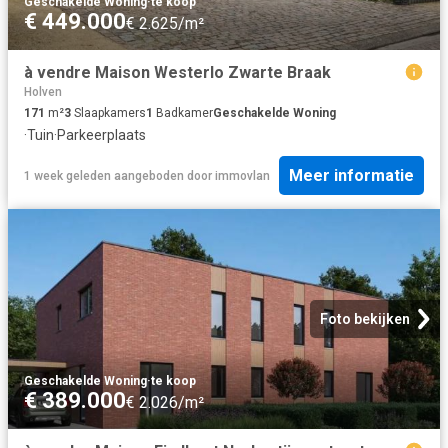
Geschakelde Woning
·
te koop
€ 449.000
€ 2.625/m²
à vendre Maison Westerlo Zwarte Braak
Holven
171
m²
3
Slaapkamers
1
Badkamer
Geschakelde Woning
·
Tuin
·
Parkeerplaats
Meer informatie
1 week geleden
aangeboden door
immovlan
Foto bekijken
Geschakelde Woning
·
te koop
€ 389.000
€ 2.026/m²