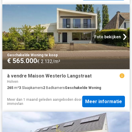
Foto bekijken
Geschakelde Woning
·
te koop
€ 565.000
€ 2.132/m²
à vendre Maison Westerlo Langstraat
Holven
265
m²
3
Slaapkamers
2
Badkamers
Geschakelde Woning
Meer dan 1 maand geleden
aangeboden door
Meer informatie
immovlan