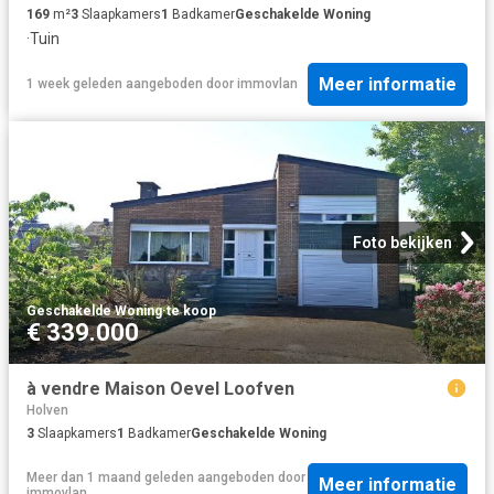
169
m²
3
Slaapkamers
1
Badkamer
Geschakelde Woning
·
Tuin
Meer informatie
1 week geleden
aangeboden door
immovlan
Foto bekijken
Geschakelde Woning
·
te koop
€ 339.000
à vendre Maison Oevel Loofven
Holven
3
Slaapkamers
1
Badkamer
Geschakelde Woning
Meer dan 1 maand geleden
aangeboden door
Meer informatie
immovlan