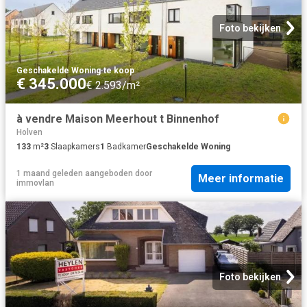
Foto bekijken
Geschakelde Woning
·
te koop
€ 345.000
€ 2.593/m²
à vendre Maison Meerhout t Binnenhof
Holven
133
m²
3
Slaapkamers
1
Badkamer
Geschakelde Woning
1 maand geleden
aangeboden door
Meer informatie
immovlan
Foto bekijken