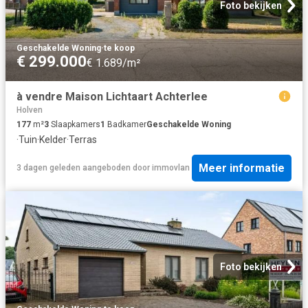
Foto bekijken
Geschakelde Woning
·
te koop
€ 299.000
€ 1.689/m²
à vendre Maison Lichtaart Achterlee
Holven
177
m²
3
Slaapkamers
1
Badkamer
Geschakelde Woning
·
Tuin
·
Kelder
·
Terras
Meer informatie
3 dagen geleden
aangeboden door
immovlan
Foto bekijken