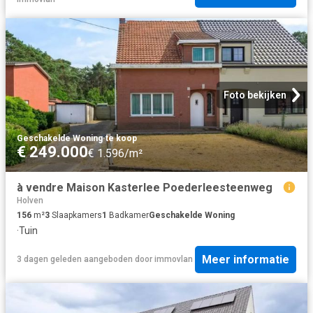
Foto bekijken
Geschakelde Woning
·
te koop
€ 249.000
€ 1.596/m²
à vendre Maison Kasterlee Poederleesteenweg
Holven
156
m²
3
Slaapkamers
1
Badkamer
Geschakelde Woning
·
Tuin
Meer informatie
3 dagen geleden
aangeboden door
immovlan