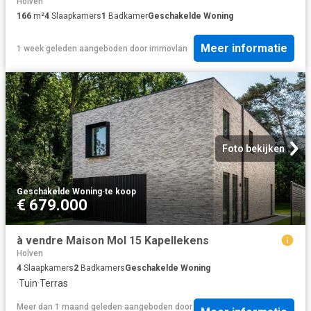
Holven
166
m²
4
Slaapkamers
1
Badkamer
Geschakelde Woning
Meer informatie
1 week geleden
aangeboden door
immovlan
Foto bekijken
Geschakelde Woning
·
te koop
€ 679.000
à vendre Maison Mol 15 Kapellekens
Holven
4
Slaapkamers
2
Badkamers
Geschakelde Woning
·
Tuin
·
Terras
Meer dan 1 maand geleden
aangeboden door