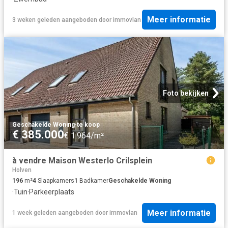
Meer informatie
3 weken geleden
aangeboden door
immovlan
Foto bekijken
Geschakelde Woning
·
te koop
€ 385.000
€ 1.964/m²
à vendre Maison Westerlo Crilsplein
Holven
196
m²
4
Slaapkamers
1
Badkamer
Geschakelde Woning
·
Tuin
·
Parkeerplaats
Meer informatie
1 week geleden
aangeboden door
immovlan