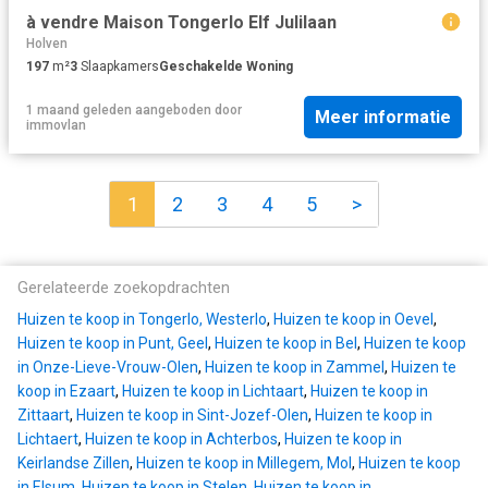
à vendre Maison Tongerlo Elf Julilaan
Holven
197
m²
3
Slaapkamers
Geschakelde Woning
1 maand geleden
aangeboden door
Meer informatie
immovlan
1
2
3
4
5
>
Gerelateerde zoekopdrachten
Huizen te koop in Tongerlo, Westerlo
,
Huizen te koop in Oevel
,
Huizen te koop in Punt, Geel
,
Huizen te koop in Bel
,
Huizen te koop
in Onze-Lieve-Vrouw-Olen
,
Huizen te koop in Zammel
,
Huizen te
koop in Ezaart
,
Huizen te koop in Lichtaart
,
Huizen te koop in
Zittaart
,
Huizen te koop in Sint-Jozef-Olen
,
Huizen te koop in
Lichtaert
,
Huizen te koop in Achterbos
,
Huizen te koop in
Keirlandse Zillen
,
Huizen te koop in Millegem, Mol
,
Huizen te koop
in Elsum
,
Huizen te koop in Stelen
,
Huizen te koop in