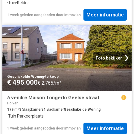
·
Tuin
·
Kelder
Meer informatie
1 week geleden
aangeboden door
immovlan
Foto bekijken
Geschakelde Woning
·
te koop
€ 495.000
€ 2.765/m²
à vendre Maison Tongerlo Geelse straat
Holven
179
m²
3
Slaapkamers
1
Badkamer
Geschakelde Woning
·
Tuin
·
Parkeerplaats
Meer informatie
1 week geleden
aangeboden door
immovlan