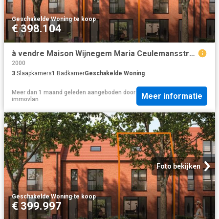
Geschakelde Woning
·
te koop
€ 398.104
à vendre Maison Wijnegem Maria Ceulemansstraat
2000
3
Slaapkamers
1
Badkamer
Geschakelde Woning
Meer dan 1 maand geleden
aangeboden door
Meer informatie
immovlan
Foto bekijken
Geschakelde Woning
·
te koop
€ 399.997