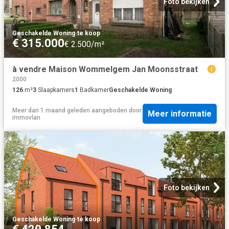
Foto bekijken
Geschakelde Woning
·
te koop
€ 315.000
€ 2.500/m²
à vendre Maison Wommelgem Jan Moonsstraat
2000
126
m²
3
Slaapkamers
1
Badkamer
Geschakelde Woning
Meer dan 1 maand geleden
aangeboden door
Meer informatie
immovlan
Foto bekijken
Geschakelde Woning
·
te koop