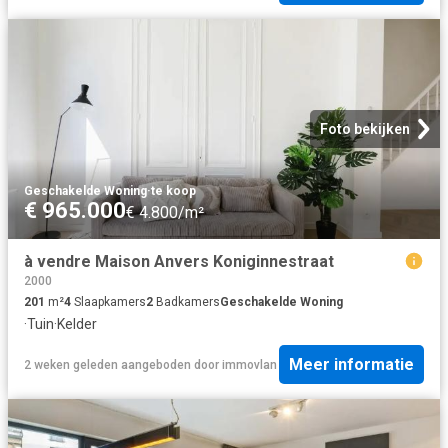
Foto bekijken
Geschakelde Woning
·
te koop
€ 965.000
€ 4.800/m²
à vendre Maison Anvers Koniginnestraat
2000
201
m²
4
Slaapkamers
2
Badkamers
Geschakelde Woning
·
Tuin
·
Kelder
Meer informatie
2 weken geleden
aangeboden door
immovlan