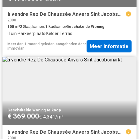
à vendre Rez De Chaussée Anvers Sint Jacobsmarkt
2000
100
m²
2
Slaapkamers
1
Badkamer
Geschakelde Woning
·
Tuin
·
Parkeerplaats
·
Kelder
·
Terras
Meer dan 1 maand geleden
aangeboden door
Meer informatie
immovlan
Geschakelde Woning
·
te koop
€ 369.000
€ 4.341/m²
à vendre Rez De Chaussée Anvers Sint Jacobsmarkt
2000