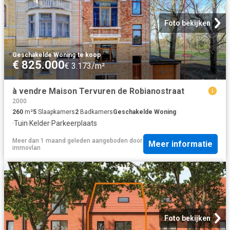
Foto bekijken
Geschakelde Woning
·
te koop
€ 825.000
€ 3.173/m²
à vendre Maison Tervuren de Robianostraat
2000
260
m²
5
Slaapkamers
2
Badkamers
Geschakelde Woning
·
Tuin
·
Kelder
·
Parkeerplaats
Meer dan 1 maand geleden
aangeboden door
Meer informatie
immovlan
Foto bekijken