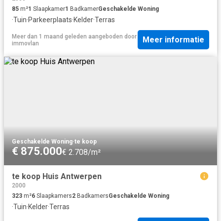
85
m²
1
Slaapkamer
1
Badkamer
Geschakelde Woning
·
Tuin
·
Parkeerplaats
·
Kelder
·
Terras
Meer dan 1 maand geleden
aangeboden door
Meer informatie
immovlan
Geschakelde Woning
·
te koop
€ 875.000
€ 2.708/m²
te koop Huis Antwerpen
2000
323
m²
6
Slaapkamers
2
Badkamers
Geschakelde Woning
·
Tuin
·
Kelder
·
Terras