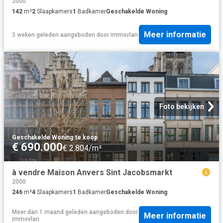
2000
142
m²
2
Slaapkamers
1
Badkamer
Geschakelde Woning
Meer informatie
3 weken geleden
aangeboden door
immovlan
Foto bekijken
Geschakelde Woning
·
te koop
€ 690.000
€ 2.804/m²
à vendre Maison Anvers Sint Jacobsmarkt
2000
246
m²
4
Slaapkamers
1
Badkamer
Geschakelde Woning
Meer dan 1 maand geleden
aangeboden door
Meer informatie
immovlan