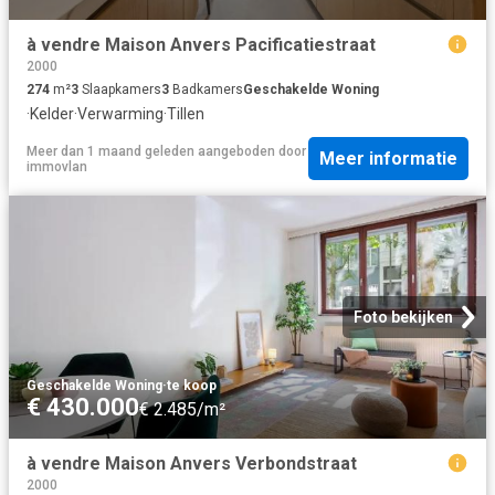
à vendre Maison Anvers Pacificatiestraat
2000
274
m²
3
Slaapkamers
3
Badkamers
Geschakelde Woning
·
Kelder
·
Verwarming
·
Tillen
Meer dan 1 maand geleden
aangeboden door
Meer informatie
immovlan
Foto bekijken
Geschakelde Woning
·
te koop
€ 430.000
€ 2.485/m²
à vendre Maison Anvers Verbondstraat
2000