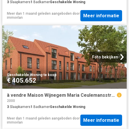
3
Slaapkamers
1
Badkamer
Geschakelde Woning
Meer dan 1 maand geleden
aangeboden door
Meer informatie
immovlan
Foto bekijken
Geschakelde Woning
·
te koop
€ 405.652
à vendre Maison Wijnegem Maria Ceulemansstraat
2000
3
Slaapkamers
1
Badkamer
Geschakelde Woning
Meer dan 1 maand geleden
aangeboden door
Meer informatie
immovlan