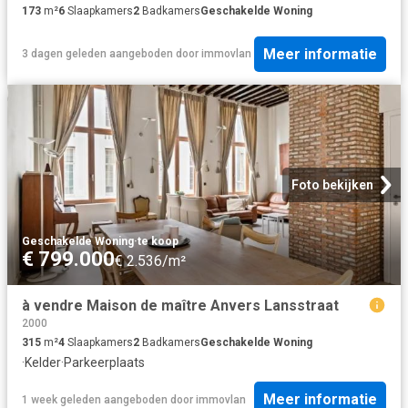
173
m²
6
Slaapkamers
2
Badkamers
Geschakelde Woning
Meer informatie
3 dagen geleden
aangeboden door
immovlan
Foto bekijken
Geschakelde Woning
·
te koop
€ 799.000
€ 2.536/m²
à vendre Maison de maître Anvers Lansstraat
2000
315
m²
4
Slaapkamers
2
Badkamers
Geschakelde Woning
·
Kelder
·
Parkeerplaats
Meer informatie
1 week geleden
aangeboden door
immovlan