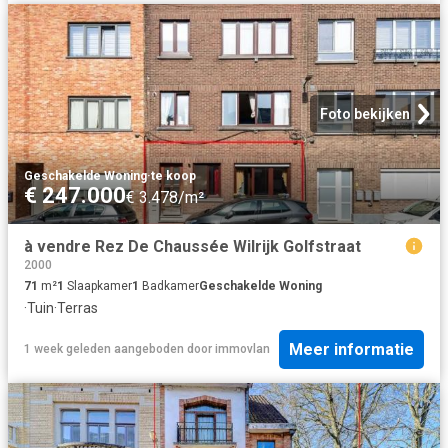
Foto bekijken
Geschakelde Woning
·
te koop
€ 247.000
€ 3.478/m²
à vendre Rez De Chaussée Wilrijk Golfstraat
2000
71
m²
1
Slaapkamer
1
Badkamer
Geschakelde Woning
·
Tuin
·
Terras
Meer informatie
1 week geleden
aangeboden door
immovlan