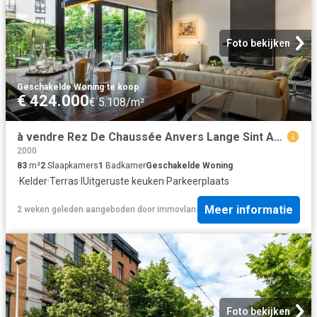
Foto bekijken
Geschakelde Woning
·
te koop
€ 424.000
€ 5.108/m²
à vendre Rez De Chaussée Anvers Lange Sint Annastraat
2000
83
m²
2
Slaapkamers
1
Badkamer
Geschakelde Woning
·
Kelder
·
Terras
·
IUitgeruste keuken
·
Parkeerplaats
Meer informatie
2 weken geleden
aangeboden door
immovlan
Foto bekijken