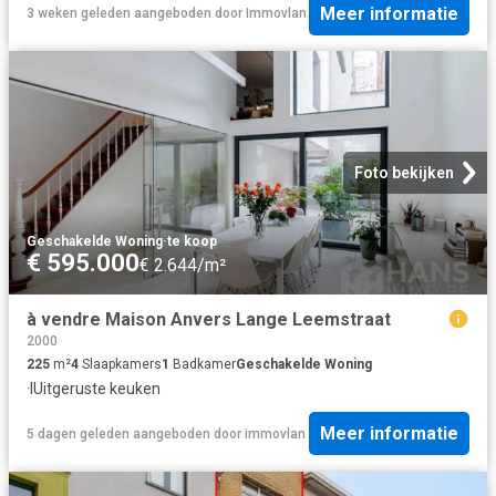
Meer informatie
3 weken geleden
aangeboden door
Immovlan
Foto bekijken
Geschakelde Woning
·
te koop
€ 595.000
€ 2.644/m²
à vendre Maison Anvers Lange Leemstraat
2000
225
m²
4
Slaapkamers
1
Badkamer
Geschakelde Woning
·
IUitgeruste keuken
Meer informatie
5 dagen geleden
aangeboden door
immovlan