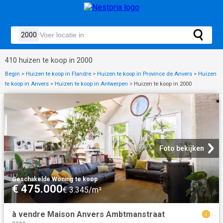
410 huizen te koop in 2000
Begin
>
Huizen te koop in Flandre
>
Huizen te koop in Province de Anvers
>
Huizen
te koop in Anvers
>
Huizen te koop in Antwerpen
>
Huizen te koop in 2000
Foto bekijken
Geschakelde Woning
·
te koop
€ 475.000
€ 3.345/m²
à vendre Maison Anvers Ambtmanstraat