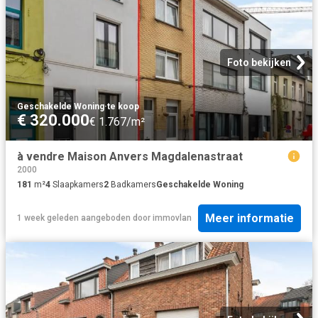
Foto bekijken
Geschakelde Woning
·
te koop
€ 320.000
€ 1.767/m²
à vendre Maison Anvers Magdalenastraat
2000
181
m²
4
Slaapkamers
2
Badkamers
Geschakelde Woning
Meer informatie
1 week geleden
aangeboden door
immovlan