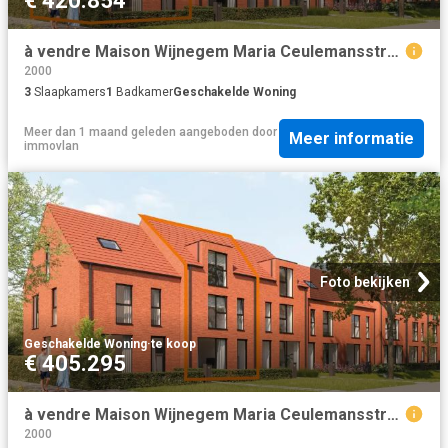
€ 420.854
à vendre Maison Wijnegem Maria Ceulemansstraat
2000
3
Slaapkamers
1
Badkamer
Geschakelde Woning
Meer dan 1 maand geleden
aangeboden door
Meer informatie
immovlan
Foto bekijken
Geschakelde Woning
·
te koop
€ 405.295
à vendre Maison Wijnegem Maria Ceulemansstraat
2000