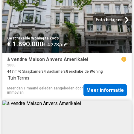
Foto bekijken
Geschakelde Woning
·
te koop
€ 1.890.000
€ 4.228/m²
à vendre Maison Anvers Amerikalei
2000
447
m²
6
Slaapkamers
4
Badkamers
Geschakelde Woning
·
Tuin
·
Terras
Meer dan 1 maand geleden
aangeboden door
Meer informatie
immovlan