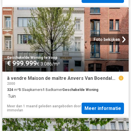
Foto bekijken
Geschakelde Woning
·
te koop
€ 999.999
€ 3.086/m²
à vendre Maison de maître Anvers Van Boendalestraat
2000
324
m²
5
Slaapkamers
1
Badkamer
Geschakelde Woning
·
Tuin
Meer dan 1 maand geleden
aangeboden door
Meer informatie
immovlan