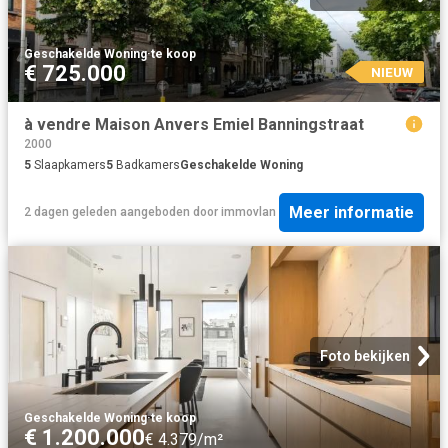
Geschakelde Woning
·
te koop
€ 725.000
NIEUW
à vendre Maison Anvers Emiel Banningstraat
2000
5
Slaapkamers
5
Badkamers
Geschakelde Woning
Meer informatie
2 dagen geleden
aangeboden door
immovlan
Foto bekijken
Geschakelde Woning
·
te koop
€ 1.200.000
€ 4.379/m²