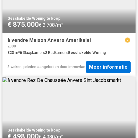
Geschakelde Woning
·
te koop
€ 875.000
€ 2.708/m²
à vendre Maison Anvers Amerikalei
2000
323
m²
6
Slaapkamers
2
Badkamers
Geschakelde Woning
Meer informatie
3 weken geleden
aangeboden door
immovlan
Geschakelde Woning
·
te koop
€ 498.000
€ 4.980/m²