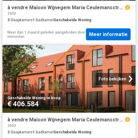
à vendre Maison Wijnegem Maria Ceulemansstraat
2000
3
Slaapkamers
1
Badkamer
Geschakelde Woning
Meer dan 1 maand geleden
aangeboden door
Meer informatie
immovlan
Foto bekijken
Geschakelde Woning
·
te koop
€ 406.584
à vendre Maison Wijnegem Maria Ceulemansstraat
2000
3
Slaapkamers
1
Badkamer
Geschakelde Woning