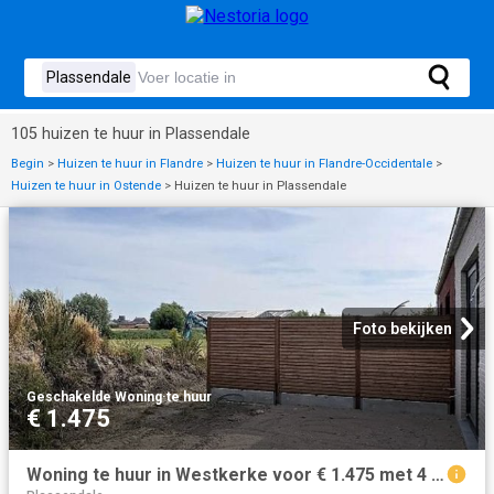
105 huizen te huur in Plassendale
Begin
>
Huizen te huur in Flandre
>
Huizen te huur in Flandre-Occidentale
>
Huizen te huur in Ostende
>
Huizen te huur in Plassendale
Foto bekijken
Geschakelde Woning
·
te huur
€ 1.475
Woning te huur in Westkerke voor € 1.475 met 4 slaapkamers