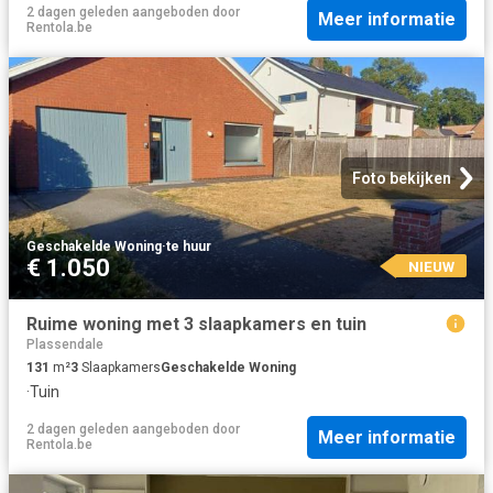
2 dagen geleden
aangeboden door
Meer informatie
Rentola.be
Foto bekijken
Geschakelde Woning
·
te huur
€ 1.050
NIEUW
Ruime woning met 3 slaapkamers en tuin
Plassendale
131
m²
3
Slaapkamers
Geschakelde Woning
·
Tuin
2 dagen geleden
aangeboden door
Meer informatie
Rentola.be