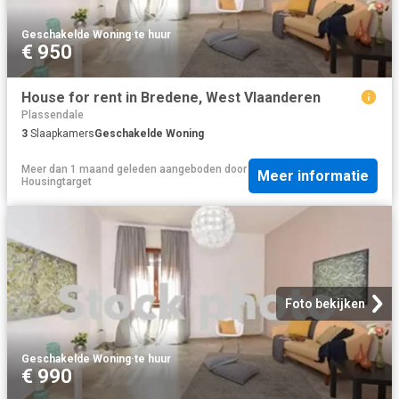
Geschakelde Woning
·
te huur
€ 950
House for rent in Bredene, West Vlaanderen
Plassendale
3
Slaapkamers
Geschakelde Woning
Meer dan 1 maand geleden
aangeboden door
Meer informatie
Housingtarget
Foto bekijken
Geschakelde Woning
·
te huur
€ 990