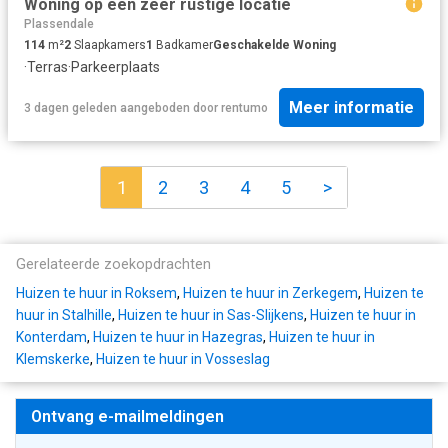
Woning op een zeer rustige locatie
Plassendale
114
m²
2
Slaapkamers
1
Badkamer
Geschakelde Woning
·
Terras
·
Parkeerplaats
Meer informatie
3 dagen geleden
aangeboden door
rentumo
1
2
3
4
5
>
Gerelateerde zoekopdrachten
Huizen te huur in Roksem
,
Huizen te huur in Zerkegem
,
Huizen te
huur in Stalhille
,
Huizen te huur in Sas-Slijkens
,
Huizen te huur in
Konterdam
,
Huizen te huur in Hazegras
,
Huizen te huur in
Klemskerke
,
Huizen te huur in Vosseslag
Ontvang e-mailmeldingen