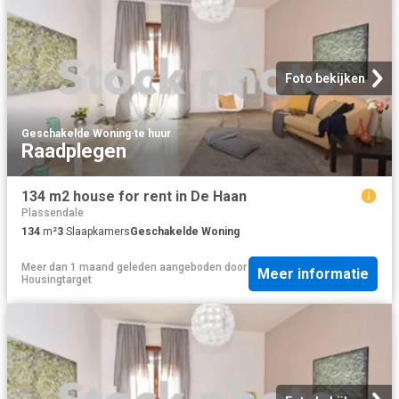
Foto bekijken
Geschakelde Woning
·
te huur
Raadplegen
134 m2 house for rent in De Haan
Plassendale
134
m²
3
Slaapkamers
Geschakelde Woning
Meer dan 1 maand geleden
aangeboden door
Meer informatie
Housingtarget