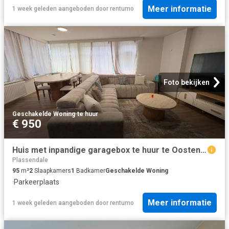
Meer informatie
1 week geleden
aangeboden door
rentumo
Foto bekijken
Geschakelde Woning
·
te huur
€ 950
Huis met inpandige garagebox te huur te Oostende!
Plassendale
95
m²
2
Slaapkamers
1
Badkamer
Geschakelde Woning
·
Parkeerplaats
Meer informatie
1 week geleden
aangeboden door
rentumo