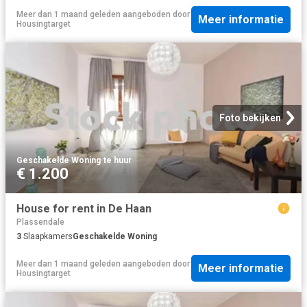
Meer dan 1 maand geleden
aangeboden door
Meer informatie
Housingtarget
Foto bekijken
Geschakelde Woning
·
te huur
€ 1.200
House for rent in De Haan
Plassendale
3
Slaapkamers
Geschakelde Woning
Meer dan 1 maand geleden
aangeboden door
Meer informatie
Housingtarget