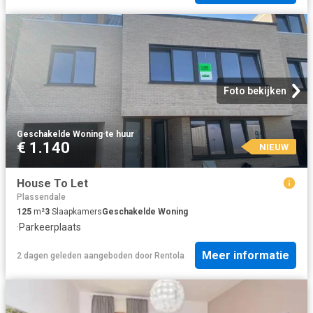
Foto bekijken
Geschakelde Woning
·
te huur
€ 1.140
NIEUW
House To Let
Plassendale
125
m²
3
Slaapkamers
Geschakelde Woning
·
Parkeerplaats
Meer informatie
2 dagen geleden
aangeboden door
Rentola