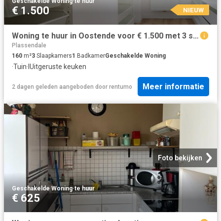
Geschakelde Woning
·
te huur
€ 1.500
NIEUW
Woning te huur in Oostende voor € 1.500 met 3 slaapkamers
Plassendale
160
m²
3
Slaapkamers
1
Badkamer
Geschakelde Woning
·
Tuin
·
IUitgeruste keuken
Meer informatie
2 dagen geleden
aangeboden door
rentumo
Foto bekijken
Geschakelde Woning
·
te huur
€ 625