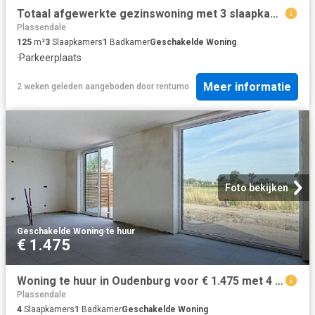
Totaal afgewerkte gezinswoning met 3 slaapkamers, dakterras en garage in Oostende!
Plassendale
125
m²
3
Slaapkamers
1
Badkamer
Geschakelde Woning
·
Parkeerplaats
Meer informatie
2 weken geleden
aangeboden door
rentumo
Foto bekijken
Geschakelde Woning
·
te huur
€ 1.475
Woning te huur in Oudenburg voor € 1.475 met 4 slaapkamers
Plassendale
4
Slaapkamers
1
Badkamer
Geschakelde Woning