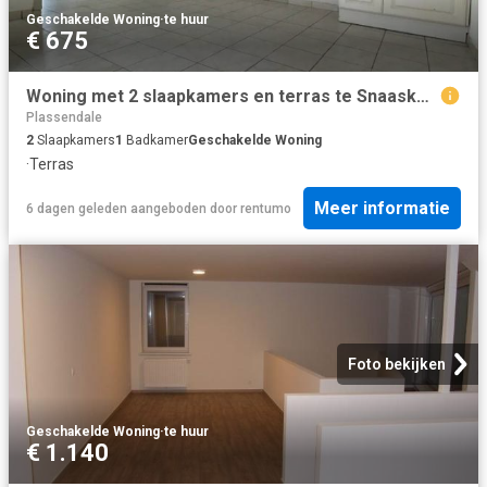
Geschakelde Woning
·
te huur
€ 675
Woning met 2 slaapkamers en terras te Snaaskerke
Plassendale
2
Slaapkamers
1
Badkamer
Geschakelde Woning
·
Terras
Meer informatie
6 dagen geleden
aangeboden door
rentumo
Foto bekijken
Geschakelde Woning
·
te huur
€ 1.140