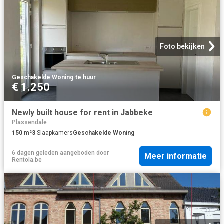
Foto bekijken
Geschakelde Woning
·
te huur
€ 1.250
Newly built house for rent in Jabbeke
Plassendale
150
m²
3
Slaapkamers
Geschakelde Woning
6 dagen geleden
aangeboden door
Meer informatie
Rentola.be