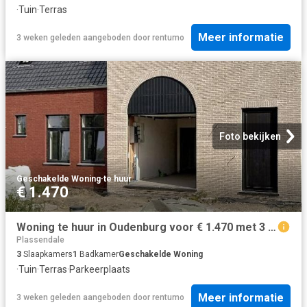
·
Tuin
·
Terras
Meer informatie
3 weken geleden
aangeboden door
rentumo
Foto bekijken
Geschakelde Woning
·
te huur
€ 1.470
Woning te huur in Oudenburg voor € 1.470 met 3 slaapkamers
Plassendale
3
Slaapkamers
1
Badkamer
Geschakelde Woning
·
Tuin
·
Terras
·
Parkeerplaats
Meer informatie
3 weken geleden
aangeboden door
rentumo