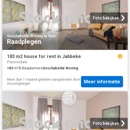
Foto bekijken
Geschakelde Woning
·
te huur
Raadplegen
183 m2 house for rent in Jabbeke
Plassendale
183
m²
3
Slaapkamers
Geschakelde Woning
Meer dan 1 maand geleden
aangeboden door
Meer informatie
Housingtarget
Foto bekijken