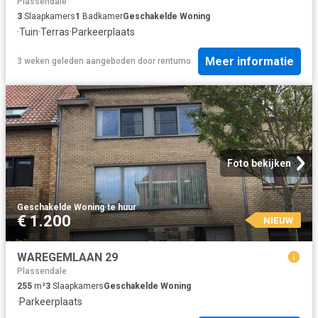
Plassendale
3
Slaapkamers
1
Badkamer
Geschakelde Woning
·
Tuin
·
Terras
·
Parkeerplaats
Meer informatie
3 weken geleden
aangeboden door
rentumo
Foto bekijken
Geschakelde Woning
·
te huur
€ 1.200
NIEUW
WAREGEMLAAN 29
Plassendale
255
m²
3
Slaapkamers
Geschakelde Woning
·
Parkeerplaats