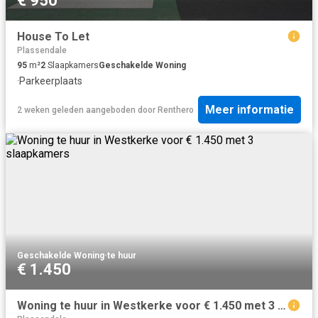
€ 950
House To Let
Plassendale
95
m²
2
Slaapkamers
Geschakelde Woning
·
Parkeerplaats
Meer informatie
2 weken geleden
aangeboden door
Renthero
Geschakelde Woning
·
te huur
€ 1.450
Woning te huur in Westkerke voor € 1.450 met 3 slaapkamers