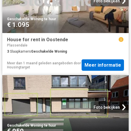
Foto bekijken
Geschakelde Woning
·
te huur
€ 1.095
House for rent in Oostende
Plassendale
3
Slaapkamers
Geschakelde Woning
Meer dan 1 maand geleden
aangeboden door
Meer informatie
Housingtarget
Foto bekijken
Geschakelde Woning
·
te huur