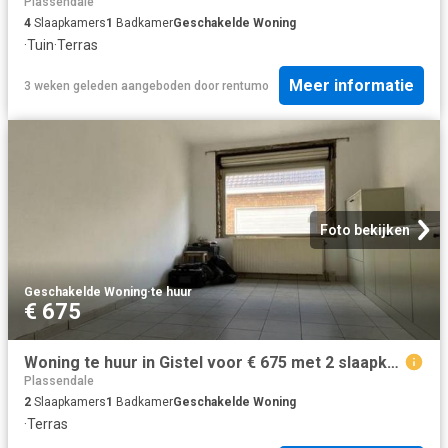
Plassendale
4
Slaapkamers
1
Badkamer
Geschakelde Woning
·
Tuin
·
Terras
Meer informatie
3 weken geleden
aangeboden door
rentumo
Foto bekijken
Geschakelde Woning
·
te huur
€ 675
Woning te huur in Gistel voor € 675 met 2 slaapkamers
Plassendale
2
Slaapkamers
1
Badkamer
Geschakelde Woning
·
Terras