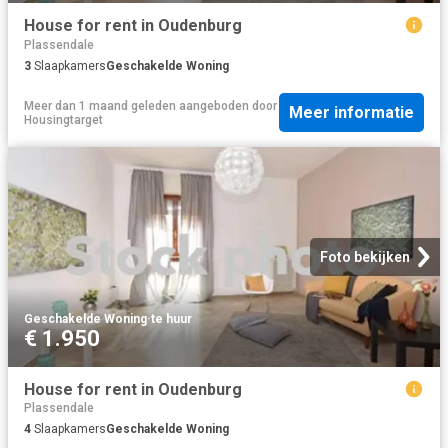
House for rent in Oudenburg
Plassendale
3
Slaapkamers
Geschakelde Woning
Meer dan 1 maand geleden
aangeboden door
Meer informatie
Housingtarget
Foto bekijken
Geschakelde Woning
·
te huur
€ 1.950
House for rent in Oudenburg
Plassendale
4
Slaapkamers
Geschakelde Woning