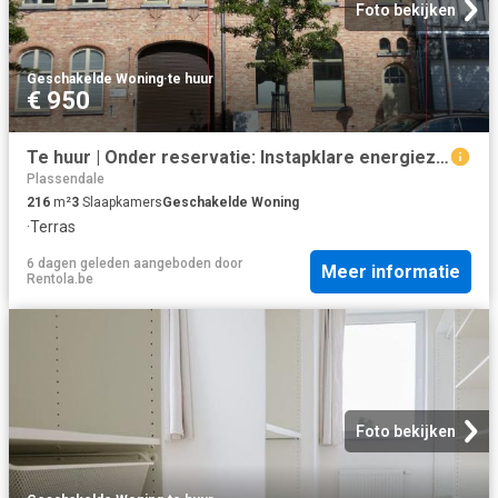
Foto bekijken
Geschakelde Woning
·
te huur
€ 950
Te huur | Onder reservatie: Instapklare energiezuinige woning 216 m² met 3 slpk en zonneterras, Eernegem Ichtegem 8480 Osaer & Pauwels
Plassendale
216
m²
3
Slaapkamers
Geschakelde Woning
·
Terras
6 dagen geleden
aangeboden door
Meer informatie
Rentola.be
Foto bekijken