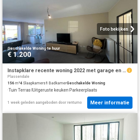
Foto bekijken
Geschakelde Woning
·
te huur
€ 1.200
Instapklare recente woning 2022 met garage en tuin
Plassendale
156
m²
4
Slaapkamers
1
Badkamer
Geschakelde Woning
·
Tuin
·
Terras
·
IUitgeruste keuken
·
Parkeerplaats
Meer informatie
1 week geleden
aangeboden door
rentumo