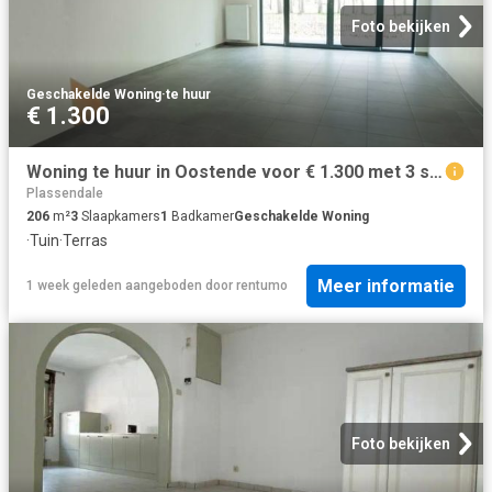
Foto bekijken
Geschakelde Woning
·
te huur
€ 1.300
Woning te huur in Oostende voor € 1.300 met 3 slaapkamers
Plassendale
206
m²
3
Slaapkamers
1
Badkamer
Geschakelde Woning
·
Tuin
·
Terras
Meer informatie
1 week geleden
aangeboden door
rentumo
Foto bekijken